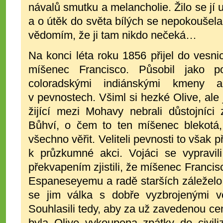
návalů smutku a melancholie. Žilo se j
a o útěk do světa bílých se nepokoušel
vědomím, že ji tam nikdo nečeká…
Na konci léta roku 1856 přijel do vesn
míšenec Francisco. Působil jako 
coloradskými indiánskými kmeny 
v pevnostech. Všiml si hezké Olive, ale 
žijící mezi Mohavy nebrali důstojníci
Bůhví, o čem to ten míšenec blekotá
všechno věřit. Veliteli pevnosti to však 
k průzkumné akci. Vojáci se vypravi
překvapením zjistili, že míšenec Francis
Espaneseyemu a radě starších záleželo n
se jim válka s dobře vyzbrojenými v
Souhlasili tedy, aby za už zavedenou ce
byla Olive vykoupena zpátky do civili