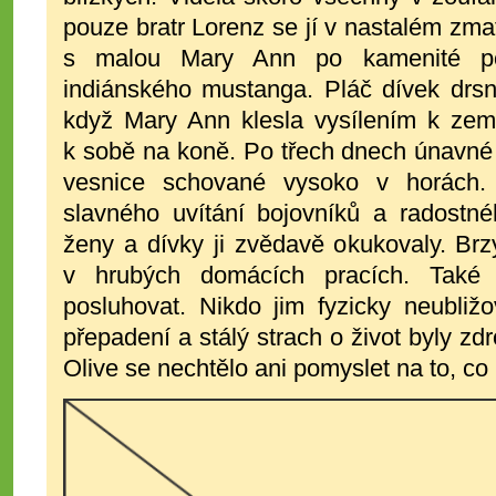
pouze bratr Lorenz se jí v nastalém zmat
s malou Mary Ann po kamenité po
indiánského mustanga. Pláč dívek drsn
když Mary Ann klesla vysílením k zemi
k sobě na koně. Po třech dnech únavné 
vesnice schované vysoko v horách.
slavného uvítání bojovníků a radostné
ženy a dívky ji zvědavě okukovaly. Brz
v hrubých domácích pracích. Tak
posluhovat. Nikdo jim fyzicky neubližo
přepadení a stálý strach o život byly z
Olive se nechtělo ani pomyslet na to, c