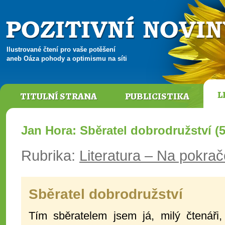
Ilustrované čtení pro vaše potěšení
aneb Oáza pohody a optimismu na síti
L
TITULNÍ STRANA
PUBLICISTIKA
Jan Hora: Sběratel dobrodružství (
Rubrika:
Literatura – Na pokra
Sběratel dobrodružství
Tím sběratelem jsem já, milý čtenáři