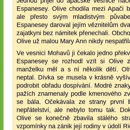
Jednou přijel do apačské vesnice náč
Espanesey. Olive chodila mezi Apači b
ale přesto svým mladistvým půvab
Espanesey daroval jejím věznitelům dva
zajatkyni bez námitek přenechali. Obchod
Olive už malou Mary Ann nikdy nespatřil
Ve vesnici Mohavů ji čekalo jedno přek
Espanesey se rozhodl vzít si Olive 
manželku měl a s ní několik dětí. Oli
neptal. Dívka se musela v krásně vyší
podrobit obřadu dospívání. Modré znak
pažích znamenaly podle kmenového zv
se bála. Očekávala ze strany první 
nepřátelství, ale nebylo tomu tak. Dok
Olive se konečně zbavila stálého st
vzpomínky na zánik její rodiny v údolí Ri