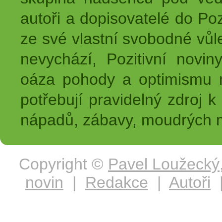
autoři a dopisovatelé do Pozi
ze své vlastní svobodné vůl
nevychází, Pozitivní novin
oáza pohody a optimismu na
potřebují pravidelný zdroj k 
nápadů, zábavy, moudrých m
Copyright ©
Pavel Loužecký
novin
|
Redakce
|
Autoři