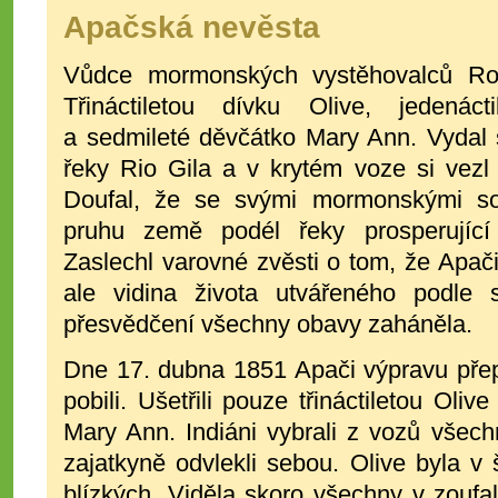
Apačská nevěsta
Vůdce mormonských vystěhovalců Roy
Třináctiletou dívku Olive, jedenác
a sedmileté děvčátko Mary Ann. Vydal 
řeky Rio Gila a v krytém voze si vezl
Doufal, že se svými mormonskými so
pruhu země podél řeky prosperující
Zaslechl varovné zvěsti o tom, že Apač
ale vidina života utvářeného podle
přesvědčení všechny obavy zaháněla.
Dne 17. dubna 1851 Apači výpravu pře
pobili. Ušetřili pouze třináctiletou Oliv
Mary Ann. Indiáni vybrali z vozů všech
zajatkyně odvlekli sebou. Olive byla v
blízkých. Viděla skoro všechny v zoufa