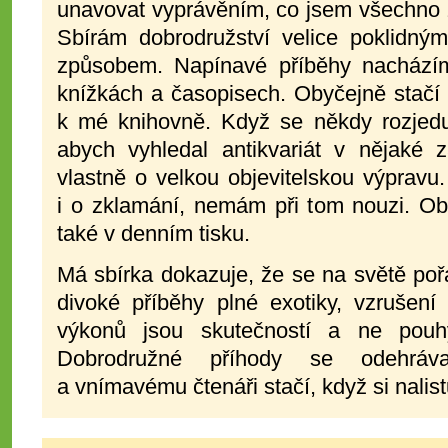
unavovat vyprávěním, co jsem všechno z
Sbírám dobrodružství velice poklidn
způsobem. Napínavé příběhy nacházím
knížkách a časopisech. Obyčejně stačí 
k mé knihovně. Když se někdy rozjed
abych vyhledal antikvariát v nějaké z
vlastně o velkou objevitelskou výpravu
i o zklamání, nemám při tom nouzi. Ob
také v denním tisku.
Má sbírka dokazuje, že se na světě po
divoké příběhy plné exotiky, vzrušení
výkonů jsou skutečností a ne pouhý
Dobrodružné příhody se odehráva
a vnímavému čtenáři stačí, když si nalist