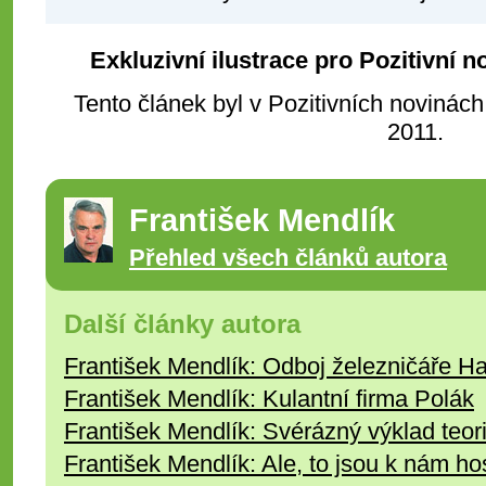
Exkluzivní ilustrace pro Pozitivní 
Tento článek byl v Pozitivních novinách
2011.
František Mendlík
Přehled všech článků autora
Další články autora
František Mendlík: Odboj železničáře H
František Mendlík: Kulantní firma Polák
František Mendlík: Svérázný výklad teorie
František Mendlík: Ale, to jsou k nám hos