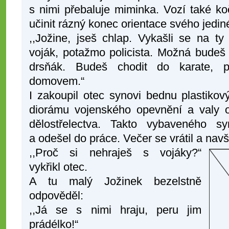
s nimi přebaluje miminka. Vozí také k
učinit rázný konec orientace svého jedi
,,Jožine, jseš chlap. Vykašli se na t
voják, potažmo policista. Možná budeš
drsňák. Budeš chodit do karate, 
domovem.“
I zakoupil otec synovi bednu plastikov
diorámu vojenského opevnění a valy o
dělostřelectva. Takto vybaveného s
a odešel do práce. Večer se vrátil a navš
,,Proč si nehraješ s vojáky?“
vykřikl otec.
A tu malý Jožinek bezelstně
odpověděl:
,,Já se s nimi hraju, peru jim
prádélko!“