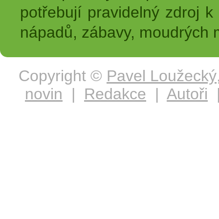
potřebují pravidelný zdroj k 
nápadů, zábavy, moudrých m
Copyright ©
Pavel Loužecký
novin
|
Redakce
|
Autoři