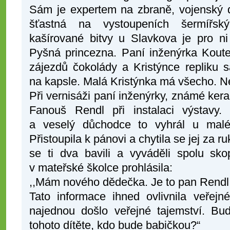
Sám je expertem na zbraně, vojenský dr
šťastná na vystoupeních šermířsk
kašírované bitvy u Slavkova je pro ni
Pyšná princezna. Paní inženýrka Kou
zájezdů čokolády a Kristýnce repliku
na kapsle. Malá Kristýnka má všecho. 
Při vernisáži paní inženýrky, známé ke
Fanouš Rendl při instalaci výstavy. 
a veselý důchodce to vyhrál u malé
Přistoupila k pánovi a chytila se jej za 
se ti dva bavili a vyváděli spolu sko
v mateřské školce prohlásila:
,,Mám nového dědečka. Je to pan Rendl
Tato informace ihned ovlivnila veřej
najednou došlo veřejné tajemství. B
tohoto dítěte, kdo bude babičkou?“