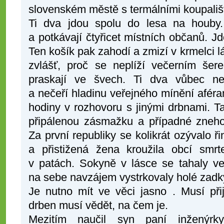
slovenském městě s termálními koupališt
Ti dva jdou spolu do lesa na houby
a potkávají čtyřicet místních občanů. 
Ten košík pak zahodí a zmizí v krmelci l
zvlášť, proč se neplíží večerním še
praskají ve švech. Ti dva vůbec ner
a nečeří hladinu veřejného mínění aférami
hodiny v rozhovoru s jinými drbnami. Ta
připálenou zásmažku a případné zneh
Za první republiky se kolikrát ozývalo ř
a přistižená žena kroužila obcí sm
v patách. Sokyně v lásce se tahaly ve
na sebe navzájem vystrkovaly holé zadk
Je nutno mít ve věci jasno . Musí při
drben musí vědět, na čem je.
Mezitím naučil syn paní inženýr