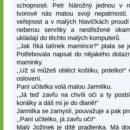
schopnosti. Petr Nárožný jednou v ro
tvorové nás matou svoji nepatrnost
veřejnost a v malých hlavičkách proudí
neberou servítky a nestřežené okam
ukládají do těchto malých komputerů.
,,Jak říká tatínek mamince?“ ptala se 
Potřebovala napsat do nějakého dotazn
maminky.
,,Už si můžeš obléct košilku, prdelko!“ 
oslovení.
Paní učitelka volá malou Jarmilku.
,,Já teď zavřu na chvíli oči a ty pos
korálky a dáš mi je do dlaně!“
Jarmilka se zamyslí, pouvažuje a pak pro
,,Paní učitelko, já zavřu oči!“
Malý Jožinek je dítě pradlenka. Má dom