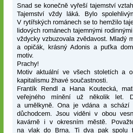
Snad se konečně vyřeší tajemství vztah
Tajemství vždy láká. Bylo spolehli
V rytířských románech se to hemžilo ta
lidových románech tajemnými rodinnými
vždycky vzbuzovala zvědavost. Mladý m
a opičák, krásný Adonis a puťka dom
motiv.
Prachy!
Motiv aktuální ve všech stoletích a
kapitalismu žhavé součastnosti.
Frantík Rendl a Hana Koutecká, matk
veřejného mínění už několik let.
a umělkyně. Ona je vdána a schází 
důchodcem. Jsou viděni v obou vesn
kavárně i v okresním městě. Považt
na vlak do Brna. Ti dva pak spolu 