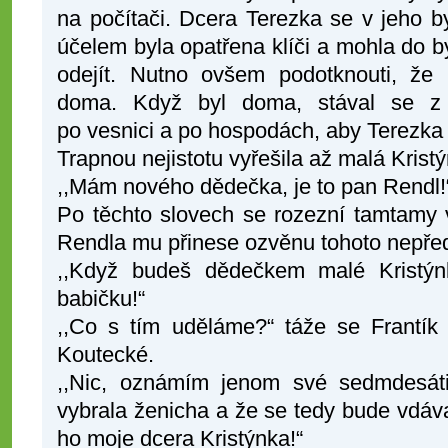
na počítači. Dcera Terezka se v jeho by
účelem byla opatřena klíči a mohla do byt
odejít. Nutno ovšem podotknouti, že
doma. Když byl doma, stával se z
po vesnici a po hospodách, aby Terezka 
Trapnou nejistotu vyřešila až malá Krist
,,Mám nového dědečka, je to pan Rendl!
Po těchto slovech se rozezní tamtamy 
Rendla mu přinese ozvěnu tohoto nepře
,,Když budeš dědečkem malé Kristýnk
babičku!“
,,Co s tím uděláme?“ táže se Frantík 
Koutecké.
,,Nic, oznámím jenom své sedmdesáti
vybrala ženicha a že se tedy bude vdávat
ho moje dcera Kristýnka!“