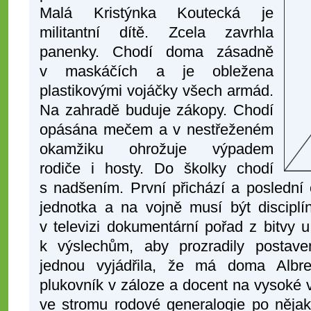
Malá Kristýnka Koutecká je
militantní dítě. Zcela zavrhla
panenky. Chodí doma zásadně
v maskáčích a je obležena
plastikovými vojáčky všech armád.
Na zahradě buduje zákopy. Chodí
opásána mečem a v nestřeženém
okamžiku ohrožuje výpadem
rodiče i hosty. Do školky chodí
s nadšením. První přichází a poslední 
jednotka a na vojně musí být disciplí
v televizi dokumentární pořad z bitvy
k výslechům, aby prozradily postave
jednou vyjádřila, že má doma Albre
plukovník v záloze a docent na vysoké 
ve stromu rodové generalogie po něj