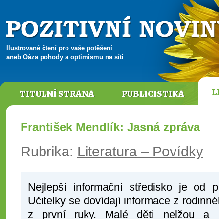
Ilustrované čtení pro vaše potěšení
aneb Oáza pohody a optimismu na síti
L
TITULNÍ STRANA
PUBLICISTIKA
František Mendlík: Jasná zpráva
Rubrika:
Literatura – Povídky
Nejlepší informační středisko je od 
Učitelky se dovídají informace z rodinné
z první ruky. Malé děti nelžou a m