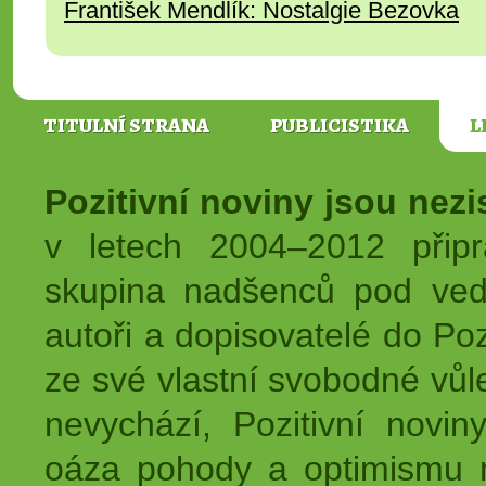
František Mendlík: Nostalgie Bezovka
TITULNÍ STRANA
PUBLICISTIKA
L
Pozitivní noviny jsou nez
v letech 2004–2012 přip
skupina nadšenců pod ved
autoři a dopisovatelé do Pozi
ze své vlastní svobodné vůl
nevychází, Pozitivní novin
oáza pohody a optimismu na