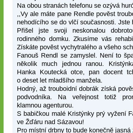
Na obou stranách telefonu se ozývá hur
,,Vy ale máte pane Rendle pověst troub
nehodícího se do vlčí současnosti. Jste
Přišel jste svoji neskonalou dobrot
rodinného domku. Zkusíme vás rehabili
Získáte pověst vychytralého a všeho sc
Fanouš Rendl se zamyslel. Není to šp
několik much jednou ranou. Kristýn
Hanka Koutecká otce, pan docent tc
o deset let mladšího manžela.
Hodný, až trouboidní dobrák získá pově
podvodníka. Na veřejnost totiž pro
klamnou agenturou.
S babičkou malé Kristýnky prý vyžení F
ve Žďáru nad Sázavou!
Pro místní drbny to bude konečně jasná 