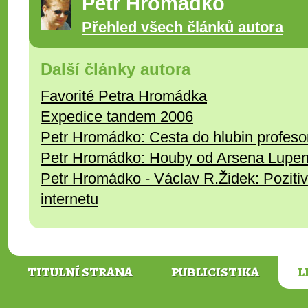
Petr Hromádko
Přehled všech článků autora
Další články autora
Favorité Petra Hromádka
Expedice tandem 2006
Petr Hromádko: Cesta do hlubin profeso
Petr Hromádko: Houby od Arsena Lupe
Petr Hromádko - Václav R.Židek: Pozitiv
internetu
TITULNÍ STRANA
PUBLICISTIKA
L