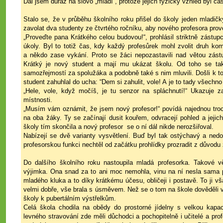
Dal jsem důraz na slovo „mladí“, protože jejich fyzický vzhled byl
Stalo se, že v průběhu školního roku přišel do školy jeden mladičk
zavolat dva studenty ze čtvrtého ročníku, aby nového profesora prov
„Proveďte pana Krátkého celou budovou!“, prohlásil striktně zástup
úkoly. Byl to totiž čas, kdy každý profesůrek mohl zvolit druh k
a někdo zase vykání. Proto se žáci nepozastavili nad větou zást
Krátký je nový student a mají mu ukázat školu. Od toho se také 
samozřejmostí za spolužáka a podobně také s nim mluvili. Došli k t
student zahuhlal do ucha: “Dem si zahulit, vole! A je to tady všechn
„Hele, vole, když močíš, je tu senzor na spláchnutí!“ Ukazuje z
místnosti.
„Musím vám oznámit, že jsem nový profesor!“ povídá najednou tro
na oba žáky. Ty se začínají dusit kouřem, odvracejí pohled a jejich
školy tím skončila a nový profesor se o ní dál nikde nerozšiřoval.
Nabízejí se dvě varianty vysvětlení. Buď byl tak ostýchavý a nedov
profesorskou funkci nechtěl od začátku prohlídky prozradit z důvod
Do dalšího školního roku nastoupila mladá profesorka. Takové vě
výjimka. Ona snad za to ani moc nemohla, vinu na ní nesla sama př
mladého kluka a to díky krátkému účesu, obličeji i postavě. To ji 
velmi dobře, vše brala s úsměvem. Než se o tom na škole dověděli v
školy k pubertálním výstřelkům.
Celá škola chodila na obědy do prostorné jídelny s velkou kapa
levného stravování zde měli důchodci a pochopitelně i učitelé a profe