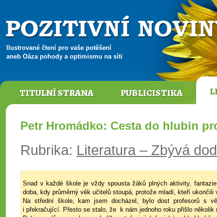
Ilustrované čtení pro vaše potěšení
aneb Oáza pohody a optimismu na síti
L
TITULNÍ STRANA
PUBLICISTIKA
Petr Hromádko: Cesta do hlubin pr
Rubrika:
Literatura – Zbývá doda
Snad v každé škole je vždy spousta žáků plných aktivity, fantazie
doba, kdy průměrný věk učitelů stoupá, protože mladí, kteří ukončili vz
Na střední škole, kam jsem docházel, bylo dost profesorů s v
i překračující. Přesto se stalo, že k nám jednoho roku přišlo několik 