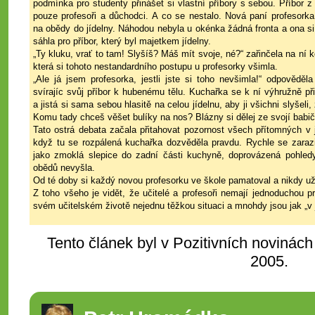
podmínka pro studenty přinášet si vlastní příbory s sebou. Příbor z 
pouze profesoři a důchodci. A co se nestalo. Nová paní profesorka
na obědy do jídelny. Náhodou nebyla u okénka žádná fronta a ona s
sáhla pro příbor, který byl majetkem jídelny.
„Ty kluku, vrať to tam! Slyšíš? Máš mít svoje, né?“ zařinčela na ní 
která si tohoto nestandardního postupu u profesorky všimla.
„Ale já jsem profesorka, jestli jste si toho nevšimla!“ odpověděl
svírajíc svůj příbor k hubenému tělu. Kuchařka se k ní výhružně přib
a jistá si sama sebou hlasitě na celou jídelnu, aby ji všichni slyšel
Komu tady chceš věšet bulíky na nos? Blázny si dělej ze svojí babi
Tato ostrá debata začala přitahovat pozornost všech přítomných v jí
když tu se rozpálená kuchařka dozvěděla pravdu. Rychle se zaraz
jako zmoklá slepice do zadní části kuchyně, doprovázená pohledy
obědů nevyšla.
Od té doby si každý novou profesorku ve škole pamatoval a nikdy 
Z toho všeho je vidět, že učitelé a profesoři nemají jednoduchou prá
svém učitelském životě nejednu těžkou situaci a mnohdy jsou jak „v 
Tento článek byl v Pozitivních novinách
2005.