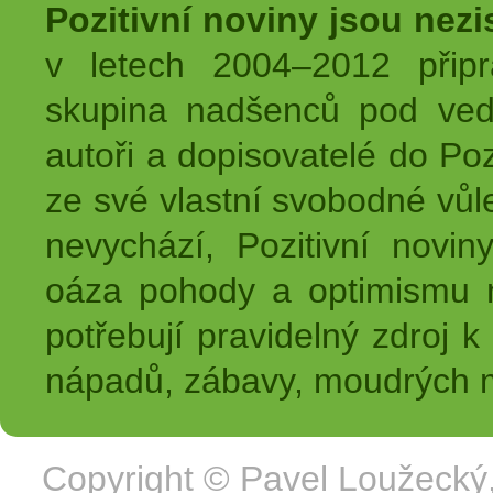
Pozitivní noviny jsou nez
v letech 2004–2012 přip
skupina nadšenců pod ved
autoři a dopisovatelé do Pozi
ze své vlastní svobodné vůl
nevychází, Pozitivní novin
oáza pohody a optimismu na
potřebují pravidelný zdroj k 
nápadů, zábavy, moudrých m
Copyright ©
Pavel Loužecký