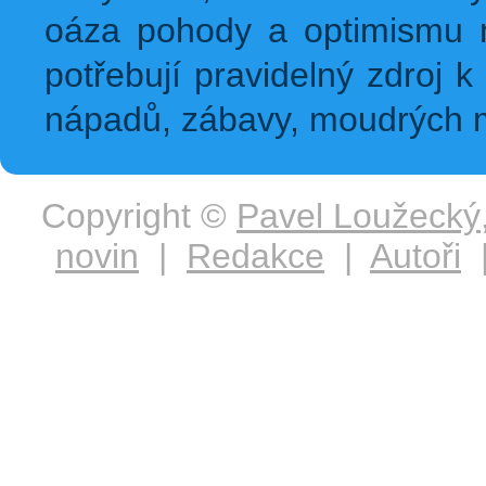
oáza pohody a optimismu na
potřebují pravidelný zdroj k 
nápadů, zábavy, moudrých m
Copyright ©
Pavel Loužecký
novin
|
Redakce
|
Autoři