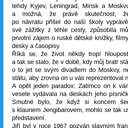
tehdy Kyjev, Leningrad, Minsk a Moskv
a možná, že právě skutečnost, ž
po návratu přišel do naší školy vyprávě
své zážitky z téhle cesty, způsobila mů
prvotní zájem o ruské dětské knížky, filmy
desky a časopisy.
Říká se, že život někdy tropí hloupost
a tak se stalo, že v době, kdy můj bratr stá
o to jet se svým divadlem do Moskvy, n
státu, aby zrovna on u vás reprezentoval n
A opět jeden paradox: Zatímco on k vám
vesele vydávala na deskách jeho písnič
Smutné bylo, že když si koncem šed
s klaunem Jengibarovem, mohlo se tak u
představení.
Jiří byl v roce 1967 pozván slavným f