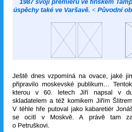
1987 svoji premiéru ve finském Tampe
úspěchy také ve Varšavě.
<
Původní o
Ještě dnes vzpomíná na ovace, jaké jim
připravilo moskevské publikum… Tentokr
kterou v 60. letech Jiří napsal v d
skladatelem a též komikem Jiřím Šlitrem
V téhle hře putoval jako kabaretiér Jon
se ocitl v Moskvě. A právě tam zazn
o Petruškovi.