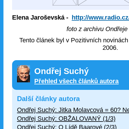
Elena Jaroševská -
http://www.radio.cz
foto z archivu Ondřej
Tento článek byl v Pozitivních novinách
2006.
Ondřej Suchý
Přehled všech článků autora
Další články autora
Ondřej Suchý: Jitka Molavcová = 60? N
Ondřej Suchý: OBŽALOVANÝ (1/3)
Ondřej Suchý: O Lídě Baarové (2/3)