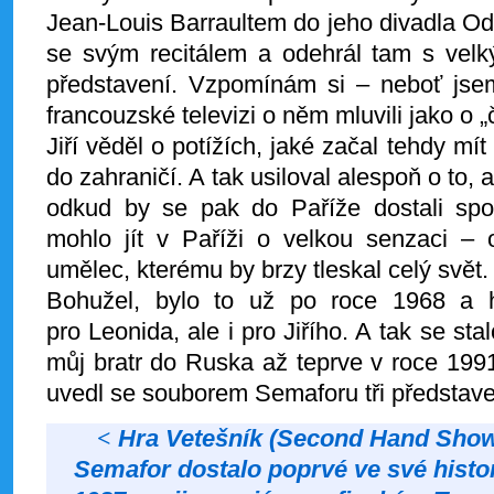
Jean-Louis Barraultem do jeho divadla Od
se svým recitálem a odehrál tam s ve
představení. Vzpomínám si – neboť jsem
francouzské televizi o něm mluvili jako o 
Jiří věděl o potížích, jaké začal tehdy mí
do zahraničí. A tak usiloval alespoň o to,
odkud by se pak do Paříže dostali spo
mohlo jít v Paříži o velkou senzaci –
umělec, kterému by brzy tleskal celý svět.
Bohužel, bylo to už po roce 1968 a h
pro Leonida, ale i pro Jiřího. A tak se st
můj bratr do Ruska až teprve v roce 199
uvedl se souborem Semaforu tři představe
<
Hra Vetešník (Second Hand Show)
Semafor dostalo poprvé ve své histor