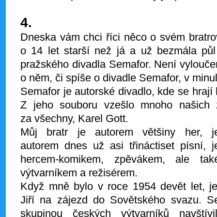
4.
Dneska vám chci říci něco o svém bratrov
o 14 let starší než já a už bezmála půl 
pražského divadla Semafor. Není vylouče
o něm, či spíše o divadle Semafor, v minulo
Semafor je autorské divadlo, kde se hrají
Z jeho souboru vzešlo mnoho našich 
za všechny, Karel Gott.
Můj
bratr je autorem většiny her, j
autorem dnes už asi třináctiset písní, j
hercem-komikem, zpěvákem, ale tak
výtvarníkem a režisérem.
Když mně bylo v roce 1954 devět let, je
Jiří na zájezd do Sovětského svazu. S
skupinou českých výtvarníků navštívil