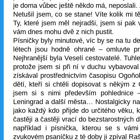
je doma vůbec ještě někdo má, neposlali. 
Netušil jsem, co se stane! Víte kolik mi 
Ty, které jsem měl nejradši, jsem si pak v
vám dnes mohu dvě z nich pustit.
Písničky byly minutové, víc by se na tu de
létech jsou hodně ohrané – omluvte pro
Nejhranější byla Veselí cestovatelé. Tuhl
protože jsem si při ní v duchu vybavova
získával prostřednictvím časopisu Ogoňok
dětí, kteří si chtěli dopisovat s někým
jsem si s nimi především pohlednice 
Leningrad a další města… Nostalgicky na
jako každý kdo přijde do určitého věku,
častěji a častěji vrací do bezstarostných 
například i písnička, kterou se s vám
zvukovém psaníčku z té doby ji zpíval R