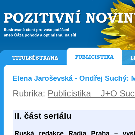
Ilustrované čtení pro vaše potěšení
aneb Oáza pohody a optimismu na síti
PUBLICISTIKA
TITULNÍ STRANA
L
Elena Jaroševská - Ondřej Suchý: 
Rubrika:
Publicistika – J+O Su
II. část seriálu
Ruská redakce
Radia Praha
– vysí