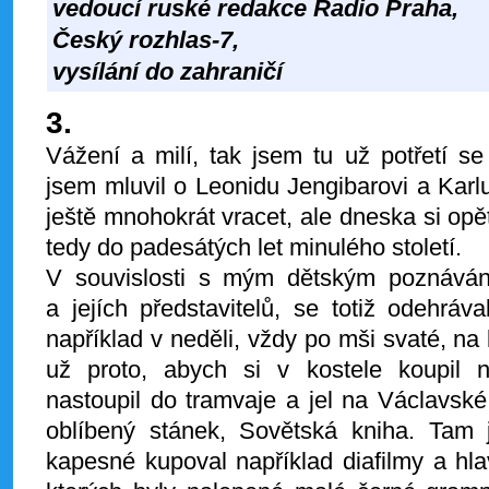
vedoucí ruské redakce Radio Praha,
Český rozhlas-7,
vysílání do zahraničí
3.
Vážení a milí, tak jsem tu už potřetí 
jsem mluvil o Leonidu Jengibarovi a Karl
ještě mnohokrát vracet, ale dneska si opě
tedy do padesátých let minulého století.
V souvislosti s mým dětským poznáván
a jejích představitelů, se totiž odehráv
například v neděli, vždy po mši svaté, na 
už proto, abych si v kostele koupil 
nastoupil do tramvaje a jel na Václavsk
oblíbený stánek, Sovětská kniha. Tam 
kapesné kupoval například diafilmy a hl