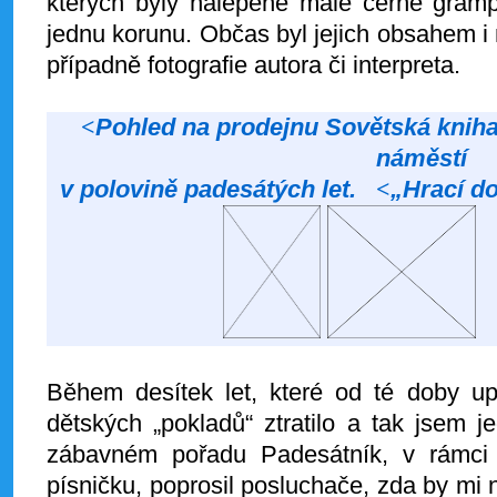
kterých byly nalepené malé černé grampl
jednu korunu. Občas byl jejich obsahem i
případně fotografie autora či interpreta.
<
Pohled na prodejnu Sovětská knih
náměstí
v polovině padesátých let.
<
„Hrací do
Během desítek let, které od té doby up
dětských „pokladů“ ztratilo a tak jsem
zábavném pořadu Padesátník, v rámci 
písničku, poprosil posluchače, zda by mi 