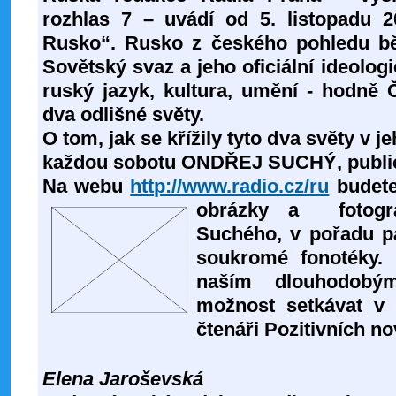
rozhlas 7 – uvádí od 5. listopadu 
Rusko“. Rusko z českého pohledu běh
Sovětský svaz a jeho oficiální ideologie
ruský jazyk, kultura, umění - hodně 
dva odlišné světy.
O tom, jak se křížily tyto dva světy v j
každou sobotu
ONDŘEJ SUCHÝ
, publi
Na webu
http://www.radio.cz/ru
budete
obrázky a fotogr
Suchého, v pořadu pa
soukromé fonotéky. 
naším dlouhodobý
možnost setkávat v 
čtenáři Pozitivních no
Elena Jaroševská