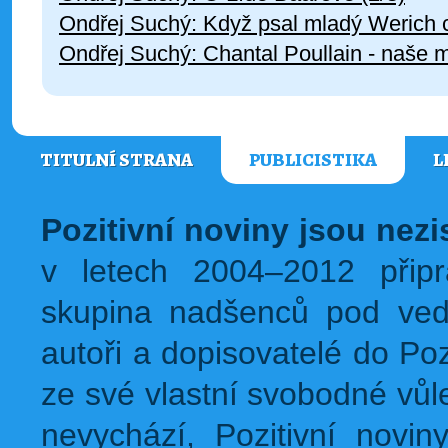
Ondřej Suchý: Když psal mladý Werich
Ondřej Suchý: Chantal Poullain - naše m
TITULNÍ STRANA
PUBLICISTIKA
L
Pozitivní noviny jsou nez
v letech 2004–2012 přip
skupina nadšenců pod ved
autoři a dopisovatelé do Pozi
ze své vlastní svobodné vůl
nevychází, Pozitivní novin