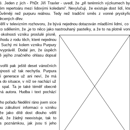
é. Jeden z jich - PhDr. Jiří Traxler - uvedl, že „při terénních výzkumech by
vém repertoáru mezi lidovými koledami“.
Nevylučuji, že existuje dost lidí, kte
ůvěrněji než purpuru reálnou. Tedy než tradiční směs z vonné pryskyři
drcených dřev.
věřil v televizním rozhovoru, že bývá nejednou dotazován mladšími lidmi, co 
 to sdělením, že „je to něco jako nastrouhaný pastelky, a že to na plotně voní
okolnosti vzniku proslulé písně,
íhodu z rodu těch, které nejednou
n Suchý mi kolem vzniku Purpury
evyprávěl. Dodal jen, že úspěch
dě jejího značného ohlasu dopsal
tvořili pak ještě deset vánočních
jnosti už tak nechytla.
Purpura
dší generace už ani neví, že má
a do situace, v níž se nachází už
y spal. Ta je také téměř obecně
má autora. Hudba i text pochází
ého pořadu Nedělní ráno jsem sice
u zákulisní informaci o vzniku
že jako dítě dost dlouho věřil
li, že žádný neexistuje, tak to
 poznámkou, jak jsou ti jeho