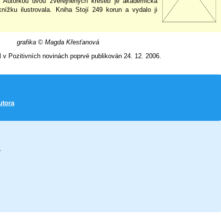
. Autorkou dvou zveřejněných kreseb je akademická
ížku ilustrovala. Kniha Stojí 249 korun a vydalo ji
grafika © Magda Křesťanová
l v Pozitivních novinách poprvé publikován 24. 12. 2006.
utora
k