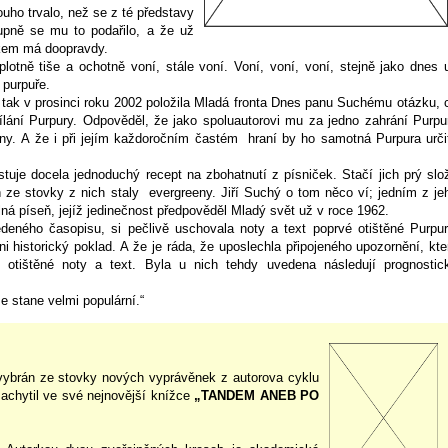
uho trvalo, než se z té představy
pně se mu to podařilo, a že už
škem má doopravdy.
 plotně tiše a ochotně voní, stále voní. Voní, voní, voní, stejně jako dnes 
 purpuře.
 tak v prosinci roku 2002 položila Mladá fronta Dnes panu Suchému otázku, 
lání Purpury. Odpověděl, že jako spoluautorovi mu za jedno zahrání Purpu
uny. A že i při jejím každoročním častém hraní by ho samotná Purpura urči
stuje docela jednoduchý recept na zbohatnutí z písniček. Stačí jich prý slož
 ze stovky z nich staly evergreeny. Jiří Suchý o tom něco ví; jedním z je
ná píseň, jejíž jedinečnost předpověděl Mladý svět už v roce 1962.
edeného časopisu, si pečlivě uschovala noty a text poprvé otištěné Purpur
i historický poklad. A že je ráda, že uposlechla připojeného upozornění, kte
 otištěné noty a text. Byla u nich tehdy uvedena následují prognostic
e stane velmi populární.“
 vybrán ze stovky nových vyprávěnek z autorova cyklu
zachytil ve své nejnovější knížce
„TANDEM ANEB PO