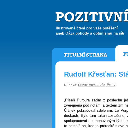
Ilustrované čtení pro vaše potěšení
aneb Oáza pohody a optimismu na síti
P
TITULNÍ STRANA
Rudolf Křesťan: Stál
Rubrika:
Publicistika – Víte, že...?
„
Píseň Purpura zatím z poslechu ješ
zveřejněna pod notami a textem zmíněn
Článek pokračoval sdělením, že Purp
deskách. Bylo tam také naznačeno, ž
spolupracovat se jmenovaným týdeníke
to nejspíš on, kdo ta prorocká slova 