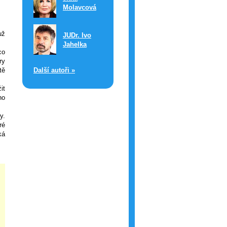
Molavcová
už
JUDr. Ivo
Jahelka
co
ry
tě
Další autoři »
it
ho
y.
ré
ká