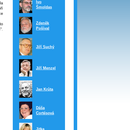
Ivo
la
Šmoldas
ří
ce
Zdeněk
to
Pošíval
“.
Jiří Suchý
Jiří Menzel
Jan Krůta
Dáša
Cortésová
Jitka