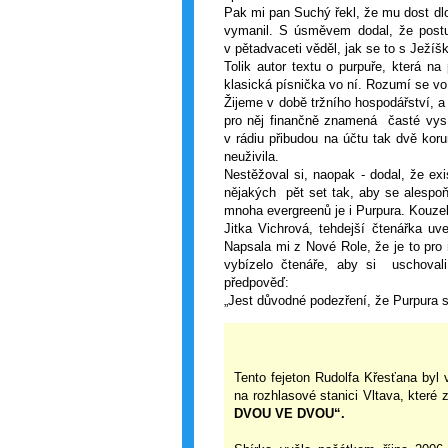
Pak mi pan Suchý řekl, že mu dost dlo
vymanil. S úsměvem dodal, že postu
v pětadvaceti věděl, jak se to s Ježí
Tolik autor textu o purpuře, která na
klasická písnička vo ní. Rozumí se vo
Žijeme v době tržního hospodářství, a
pro něj finančně znamená časté vysí
v rádiu přibudou na účtu tak dvě kor
neuživila.
Nestěžoval si, naopak - dodal, že exi
nějakých pět set tak, aby se alespoň
mnoha evergreenů je i Purpura. Kouzel
Jitka Vichrová, tehdejší čtenářka uv
Napsala mi z Nové Role, že je to pro n
vybízelo čtenáře, aby si uschovali
předpověď:
„Jest důvodné podezření, že Purpura s
Tento fejeton Rudolfa Křesťana byl
na rozhlasové stanici Vltava, které 
DVOU VE DVOU“.