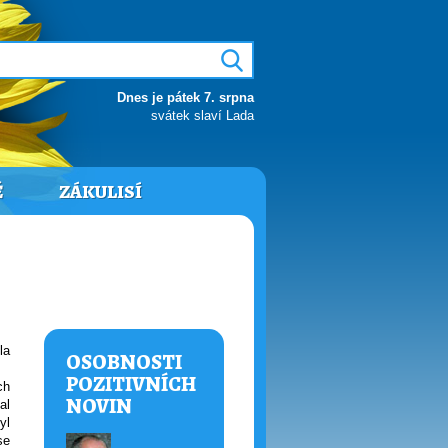
Dnes je pátek 7. srpna
svátek slaví Lada
Ě
ZÁKULISÍ
la
OSOBNOSTI
POZITIVNÍCH
ch
NOVIN
al
yl
se