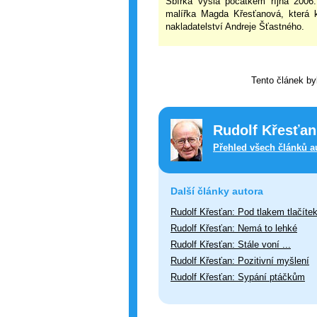
Sbírka vyšla počátkem října 2006
malířka Magda Křesťanová, která kn
nakladatelství Andreje Šťastného.
Tento článek by
Rudolf Křesťan
Přehled všech článků a
Další články autora
Rudolf Křesťan: Pod tlakem tlačíte
Rudolf Křesťan: Nemá to lehké
Rudolf Křesťan: Stále voní ...
Rudolf Křesťan: Pozitivní myšlení
Rudolf Křesťan: Sypání ptáčkům