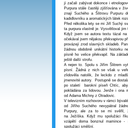
jí začali zabývat dokonce i etnologov
Purpura stále častěji zjišťována v ži
znají Suchého a Šlitrovu Purpuru d
kadidlovníku a aromatických látek roz
Před několika lety se mi Jiří Suchý s
ta purpura vlastně je. Vysvětloval jim
Když jsem se autora textu tázal na 
očekával jsem nějakou překvapivou př
provázejí zrod slavných skladeb. Pa
žádnou obdobně unikátní historku n
písně ho velice překvapil. Na zákla
ještě další strofu.
A nejen to. Spolu s Jiřím Šlitrem vy
písní. Žádná z nich se však u veře
zlidověla natolik, že leckdo z mla
jmenovité autory. Postupně se dostal
po staletí barokní píseň Chtíc, ab
pokládána za lidovou. Jenže i ona 
od Adama Michny z Otradovic.
V televizním rozhovoru v rámci býval
od Jiřího Suchého nevypátral žádno
Purpury, ale za to se mi svěřil, 
na Ježíška. Když mu spolužáci říka
vzápětí doma bonznul mamince - s
spolužáci směšní.