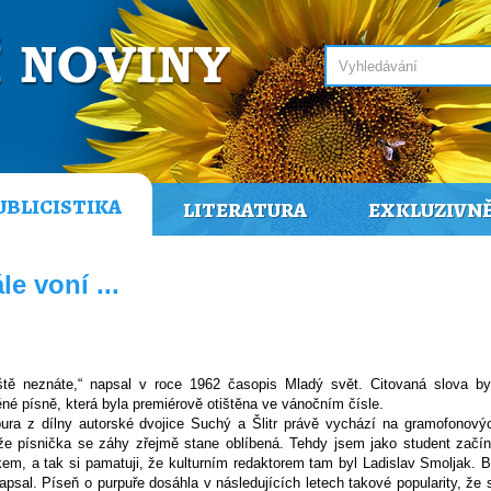
UBLICISTIKA
LITERATURA
EXKLUZIVN
e voní ...
tě neznáte,“ napsal v roce 1962 časopis Mladý svět. Citovaná slova by
é písně, která byla premiérově otištěna ve vánočním čísle.
ura z dílny autorské dvojice Suchý a Šlitr právě vychází na gramofonový
e písnička se záhy zřejmě stane oblíbená. Tehdy jsem jako student začín
m, a tak si pamatuji, že kulturním redaktorem tam byl Ladislav Smoljak. B
napsal.
Píseň o purpuře dosáhla v následujících letech takové popularity, že 