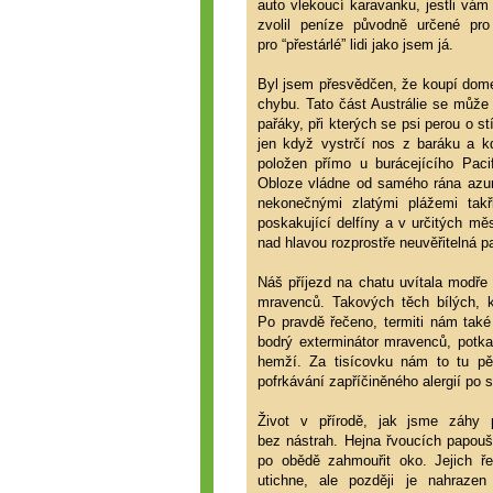
auto vlekoucí karavanku, jestli vá
zvolil peníze původně určené pro
pro “přestárlé” lidi jako jsem já.
Byl jsem přesvědčen, že koupí dom
chybu. Tato část Austrálie se může 
pařáky, při kterých se psi perou o 
jen když vystrčí nos z baráku a kd
položen přímo u burácejícího Paci
Obloze vládne od samého rána azuro
nekonečnými zlatými plážemi tak
poskakující delfíny a v určitých mě
nad hlavou rozprostře neuvěřitelná pa
Náš příjezd na chatu uvítala modře
mravenců. Takových těch bílých, 
Po pravdě řečeno, termiti nám také
bodrý exterminátor mravenců, potkan
hemží. Za tisícovku nám to tu pě
pofrkávání zapříčiněného alergií po 
Život v přírodě, jak jsme záhy p
bez nástrah. Hejna řvoucích papo
po obědě zahmouřit oko. Jejich ř
utichne, ale později je nahrazen