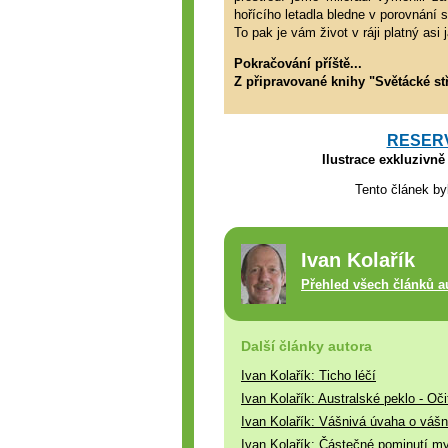
hořícího letadla bledne v porovnání 
To pak je vám život v ráji platný a
Pokračování příště...
Z připravované knihy "Světácké s
RESERVÉ
Ilustrace exkluzivn
Tento článek by
Ivan Kolařík
Přehled všech článků a
Další články autora
Ivan Kolařík: Ticho léčí
Ivan Kolařík: Australské peklo - Oč
Ivan Kolařík: Vášnivá úvaha o vášn
Ivan Kolařík: Částečné pominutí my