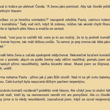
val si krátce po ulehnutí Čenda. “A žerou jako pominutí. Aby tak člověk ještě
ostlivým hlasem.
 vůbec co je horečka vomladnic?” nasupeně odvětila Pavla, zatímco kolem
íc komářiska.“ Tady vod nich, když tě zobnou, můžes tak akorát chytit Ross
hla si lajntuch přes hlavu a snažila se usnout.
ženě, “voni jsou to sečtělí lidi, vono je to asi možný, že to ty prohnilí komáři
 komár hryzne, tak máš těžkou smůlu. Ta nemoc je prej zrovna tak blbá jako
jt.”
 nerudě řekla žena a začala spokojeně oddychovat. Nekonečné bzučení komárů
 se z postele, abych se podle ženiny rady něčím nastříkal, pomalu jsem se
skytl přímo neuvěřitelný, takřka bizardní obraz. Musel jsem se štípnout,
, uvěřil.
ýma nohama Pavla - přímo jak ji pán Bůh stvořil. Nad ní se při svitu baterky
kou. Celá kuchyň byla nasycená těžkým pachem terpentýnu.
bzukotu komárů rozdávali? proběhlo mně hlavou. Ale vždyť jsou to slušní lidi
sně staří, kteří by na nemravnosti neměli mít ani pomyšlení. Ale co člověk
 my jsme si to nikdy neuvědomili, zauvažoval jsem, když se ozval neúprosný