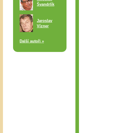
Švandrlík
Jaroslav
Vízner
Další autoři »