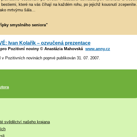
s bestiemi, které na vás číhají na každém rohu, po jejichž kousnutí zcepeníte.
si jako mrtvýmu šála…
třípky smyslného seniora"
: Ivan Kolařík – ozvučená prezentace
ě pro Pozitivní noviny © Anastázia Mahovská
www.anny.cz
l v Pozitivních novinách poprvé publikován 31. 07. 2007.
utora
ité svěděctví našeho krajana
ích
sli