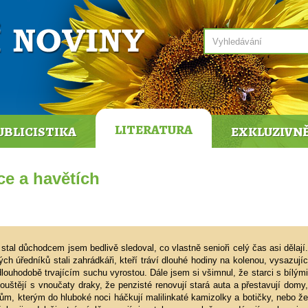
LITERATURA
UBLICISTIKA
EXKLUZIVN
ce a havětích
 stal důchodcem jsem bedlivě sledoval, co vlastně senioři celý čas asi dělají.
 úředníků stali zahrádkáři, kteří tráví dlouhé hodiny na kolenou, vysazujíc
dlouhodobě trvajícím suchu vyrostou. Dále jsem si všimnul, že starci s bílými
pouštějí s vnoučaty draky, že penzisté renovují stará auta a přestavují domy,
ům, kterým do hluboké noci háčkují malilinkaté kamizolky a botičky, nebo že