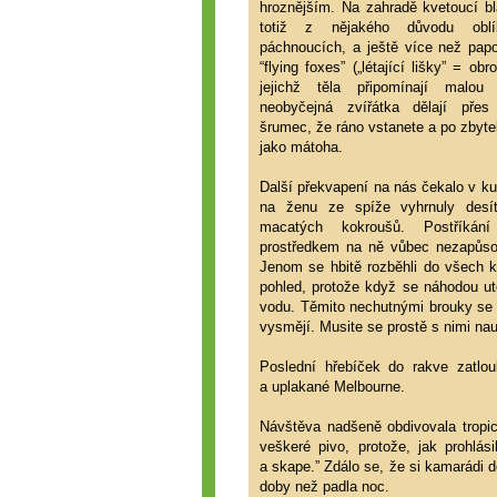
hroznějším. Na zahradě kvetoucí bl
totiž z nějakého důvodu oblí
páchnoucích, a ještě více než papo
“flying foxes” („létající lišky” = obr
jejichž těla připomínají malou 
neobyčejná zvířátka dělají pře
šrumec, že ráno vstanete a po zbyte
jako mátoha.
Další překvapení na nás čekalo v ku
na ženu ze spíže vyhrnuly desí
macatých kokroušů. Postříkán
prostředkem na ně vůbec nezapůsobi
Jenom se hbitě rozběhli do všech k
pohled, protože když se náhodou ut
vodu. Těmito nechutnými brouky se 
vysmějí. Musite se prostě s nimi nau
Poslední hřebíček do rakve zatlo
a uplakané Melbourne.
Návštěva nadšeně obdivovala tropic
veškeré pivo, protože, jak prohlás
a skape.” Zdálo se, že si kamarádi
doby než padla noc.