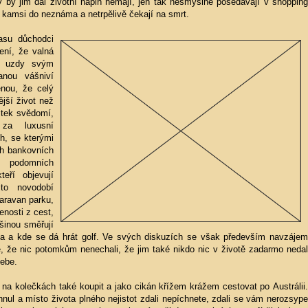
rý by jim dal životní náplň nemají, jen tak nesmyslně posedávají v shopping
 kamsi do neznáma a netrpělivě čekají na smrt.
asu důchodci
ní, že valná
o uzdy svým
nou vášniví
nou, že celý
ější život než
itek svědomí,
 za luxusní
h, se kterými
ch bankovních
a podomních
eří objevují
ito novodobí
karavan parku,
enosti z cest,
tšinou směřují
da a kde se dá hrát golf. Ve svých diskuzích se však především navzájem
ře, že nic potomkům nenechali, že jim také nikdo nic v životě zadarmo nedal
sebe.
na kolečkách také koupit a jako cikán křížem krážem cestovat po Austrálii.
ul a místo života plného nejistot zdali nepíchnete, zdali se vám nerozsype