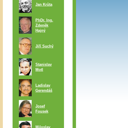
Jan Krůta
PhDr. Ing.
Zdeněk
Hajný
Jiří Suchý
Stanislav
Motl
Ladislav
Gerendáš
Josef
Fousek
Miloslav