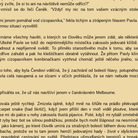
vý zvíře, že si to ani na návštěvě nemůže odříct?”
” vmísil se do řeči Čeněk. “Vždyť my nic na tom vašem vzácným stole
si mi jenom pomáhal vod cizopasníka,” řekla tichým a ztrápeným hlasem Pavla.
nou situaci vysvětlil.
ě máme všechny havěti, o kterých se člověku může jenom zdát, ale některé
 Ubohé Pavle se totiž do nejintimnějšího místečka zakouslo jedovaté klíště.
dnout a nepříjemně svědit. To přimělo starostlivého muže k tomu, aby se
jdříve zahubit a pak ho kleštičkami obratně vytáhnout. Že přitom Pavly klín
ým cizopasníkem kombinačkami vytrhnul chomáč ještě něčeho jiného, si
o toho, aby byla Čendovi vděčná, že ji zachránil od bolestí hlavy, potupného
 Pavla celá nasupená a se slzami v očích prohlásila, že se nám nebude moci
přísáhla se, že už nás navštíví jenom v čarokrásném Melbourne.
ovala ještě rychleji. Zmizela úplně, když mně na šňůře na prádlo překvapil
arpet snake (had škrtič), když jsem příští den v moři viděl ploutve, které
se mi do palce u nohy zakousla tlustá pijavice. Poté, když mi rybáři smrtelně
it ryby bez bot se silnou podrážkou, protože bych mohl šlápnout na nesmírně
cí jako kámen), po které člověk umírá za strašných bolestí během dvou minut,
 bacha, protože se to tam jenom hemží jedovatými hady - život v idylickém
a pravidelné cestování po světě. Představa ušmudlaných teroristů a trosek