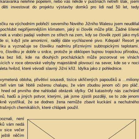
m karavanka nelehne popelem, nebo vás někde v pustinách netrefí šlak, jsem
 děti investovat do projektu výstavby domků pro lidi nad 50 let, tedy
ečku na východním pobřeží severního Nového Jižního Walesu jsem neudělal
pochlubit nejpříjemnějším klimatem, jaký si člověk může přát. Žádné šílené
stínek a vrabci padají vedrem ze střech na zem, kdy se člověk zpotí jako myš
e si, když jste amorézní, raději dáte vychlazené pivo. Kdepak! Resort je
fiku a vyznačuje se člověku nadmíru příznivými subtropickými teplotami.
, člověku je dobře u srdce, protože je obklopen bujnou tropickou přírodou,
řka bez lidí, kde na dlouhých procházkách může pozorovat ve vlnách
sících v roce obrovské velryby majestátně plovoucí na sever, kde se v noci
leta hvězd, které vévodí slavný Jižní kříž. Idylka jako z pohlednice.
 vymetená obloha, přivětiví sousedi, tisíce ukřičených papoušků a …miliony
kteří vám tak hbitě zežerou chalupu, že vám zbudou jenom oči pro pláč.
 hned od prvního dne nahlodali obrázek idylky. Od katastrofy nás zachránil
ů, hadů a jiných potvor, kterými, jak jsme zjistili později, se to zde jenom
kně vystříkal, že se dodnes žena nemůže zbavit kuckání a nechutného
strašných chemikáliích, které chlápek použil.
oznali, není
ušků vám nedá
ev sice večer
 ještě něčím