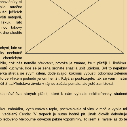
ahovičníky si
bilo mračno
ušci ječících
ovští netopýři,
lišku). Tato
s noc takový
k dne chodíte
chyni, kde se
tky nechutně
í chemickým
lo, což nás nemělo překvapit, protože je známo, že ti přežijí i Hirošimu.
outů kuchyně, kde se je žena srdnatě snažila ubít utěrkou. Byl to nepěkný
ěrka střetla se svým cílem, dodělávající kokrouš vypustil odpornou zelenou
to ve vlhkém podnebí jenom hemží. Když si postěžujete, tak se vám místní
čit žít…Představa života v ráji se začala pomalu, ale jistě zamlžovat.
ukla návštěva starých přátel, které k nám vyhnalo nekřesťansky studené
kou zahrádku, vychutnávala teplo, pochvalovala si vlny v moři a vypila mi
il vzdělaný Čenda: ”V tropech je nutno hodně pít, jinak člověk dehydruje
 do ledového Melbourne odvezou pěkné vzpomínky. To jsem si myslel až do té