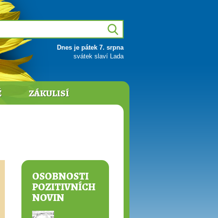
Dnes je pátek 7. srpna
svátek slaví Lada
Ě
ZÁKULISÍ
OSOBNOSTI
POZITIVNÍCH
NOVIN