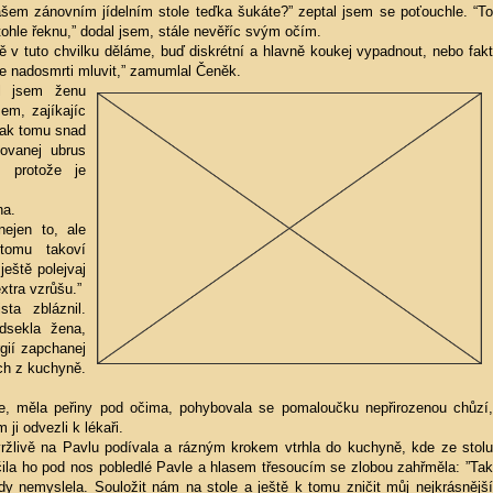
ašem zánovním jídelním stole teďka šukáte?” zeptal jsem se poťouchle. “To
tohle řeknu,” dodal jsem, stále nevěříc svým očím.
vě v tuto chvilku děláme, buď diskrétní a hlavně koukej vypadnout, nebo fakt
e nadosmrti mluvit,” zamumlal Čeněk.
al jsem ženu
em, zajíkajíc
”Tak tomu snad
lovanej ubrus
 protože je
na.
ejen to, ale
tomu takoví
ještě polejvaj
xtra vzrůšu.”
ta zbláznil.
dsekla žena,
rgií zapchanej
ach z kuchyně.
le, měla peřiny pod očima, pohybovala se pomaloučku nepřirozenou chůzí,
ji odvezli k lékaři.
vržlivě na Pavlu podívala a rázným krokem vtrhla do kuchyně, kde ze stolu
čila ho pod nos pobledlé Pavle a hlasem třesoucím se zlobou zahřměla: ”Tak
dy nemyslela. Souložit nám na stole a ještě k tomu zničit můj nejkrásnější