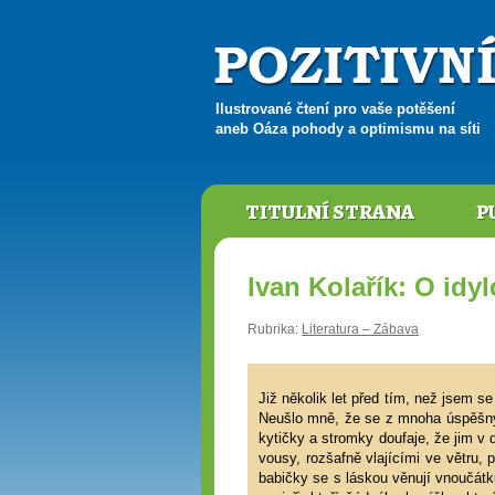
Ilustrované čtení pro vaše potěšení
aneb Oáza pohody a optimismu na síti
TITULNÍ STRANA
P
Ivan Kolařík: O idyl
Rubrika:
Literatura – Zábava
Již několik let před tím, než jsem se
Neušlo mně, že se z mnoha úspěšných
kytičky a stromky doufaje, že jim v 
vousy, rozšafně vlajícími ve větru, 
babičky se s láskou věnují vnoučátk