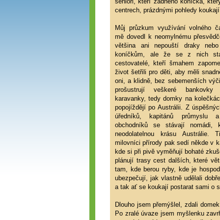
senioři, kteří žádného koníčka, kte
centrech, prázdnými pohledy koukají
Můj průzkum využívání volného č
mě dovedl k neomylnému přesvědče
většina ani nepouští draky neb
koníčkům, ale že se z nich sta
cestovatelé, kteří šmahem zapome
život šetřili pro děti, aby měli snadn
oni, a klidně, bez sebemenších výč
prošustrují veškeré bankovky
karavanky, tedy domky na kolečkác
popojíždějí po Austrálii. Z úspěšný
úředníků, kapitánů průmyslu 
obchodníků se stávají nomádi, kt
neodolatelnou krásu Austrálie. T
milovníci přírody pak sedí někde v 
kde si při pivě vyměňují bohaté zkuš
plánují trasy cest dalších, které vě
tam, kde berou ryby, kde je hospo
ubezpečují, jak vlastně udělali dob
a tak ať se koukají postarat sami o 
Dlouho jsem přemýšlel, zdali domek 
Po zralé úvaze jsem myšlenku zavrhn