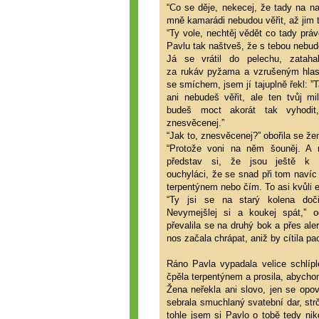
“Co se děje, nekecej, že tady na n
mně kamarádi nebudou věřit, až jim 
“Ty vole, nechtěj vědět co tady prá
Pavlu tak naštveš, že s tebou nebud
Já se vrátil do pelechu, zatah
za rukáv pyžama a vzrušeným hlas
se smíchem, jsem jí tajuplně řekl: 
ani nebudeš věřit, ale ten tvůj mi
budeš moct akorát tak vyhodit,
znesvěcenej.”
“Jak to, znesvěcenej?” obořila se že
“Protože voni na něm šouněj. A n
představ si, že jsou ještě k 
ouchyláci, že se snad při tom navíc 
terpentýnem nebo čím. To asi kvůli e
“Ty jsi se na starý kolena dočis
Nevymejšlej si a koukej spát,” o
převalila se na druhý bok a přes ale
nos začala chrápat, aniž by cítila p
Ráno Pavla vypadala velice schlíp
čpěla terpentýnem a prosila, abychom 
Žena neřekla ani slovo, jen se opo
sebrala smuchlaný svatební dar, str
tohle jsem si Pavlo o tobě tedy nik