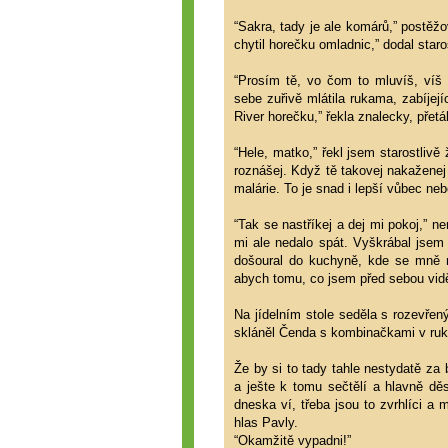
“Sakra, tady je ale komárů,” postěžo
chytil horečku omladnic,” dodal star
“Prosím tě, vo čom to mluvíš, víš
sebe zuřivě mlátila rukama, zabíjej
River horečku,” řekla znalecky, přetá
“Hele, matko,” řekl jsem starostlivě 
roznášej. Když tě takovej nakaženej
malárie. To je snad i lepší vůbec nebe
“Tak se nastříkej a dej mi pokoj,”
mi ale nedalo spát. Vyškrábal jsem
došoural do kuchyně, kde se mně na
abych tomu, co jsem před sebou viděl
Na jídelním stole seděla s rozevřen
skláněl Čenda s kombinačkami v ru
Že by si to tady tahle nestydatě za 
a ješte k tomu sečtělí a hlavně dě
dneska ví, třeba jsou to zvrhlíci a
hlas Pavly.
“Okamžitě vypadni!”