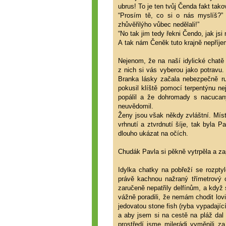
ubrus! To je ten tvůj Čenda fakt tako
“Prosím tě, co si o nás myslíš?
zhůvěřilýho vůbec nedělali!”
“No tak jim tedy řekni Čendo, jak j
A tak nám Čeněk tuto krajně nepříjem
Nejenom, že na naší idylické chat
z nich si vás vyberou jako potravu.
Branka lásky začala nebezpečně ru
pokusil klíště pomocí terpentýnu ne
popálil a že dohromady s nacucan
neuvědomil.
Ženy jsou však někdy zvláštní. Míst
vrhnutí a ztvrdnutí šíje, tak byla
dlouho ukázat na očích.
Chudák Pavla si pěkně vytrpěla a za
Idylka chatky na pobřeží se rozptyl
právě kachnou nažraný třímetrový c
zaručeně nepatřily delfínům, a když 
vážně poradili, že nemám chodit lov
jedovatou stone fish (ryba vypadají
a aby jsem si na cestě na pláž dal
prostředí jsme milerádi vyměnili z