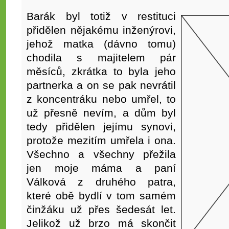
Barák byl totiž v restituci
přidělen nějakému inženýrovi,
jehož matka (dávno tomu)
chodila s majitelem pár
měsíců, zkrátka to byla jeho
partnerka a on se pak nevrátil
z koncentráku nebo umřel, to
už přesně nevím, a dům byl
tedy přidělen jejímu synovi,
protože mezitím umřela i ona.
Všechno a všechny přežila
jen moje máma a paní
Válková z druhého patra,
které obě bydlí v tom samém
činžáku už přes šedesát let.
Jelikož už brzo má skončit