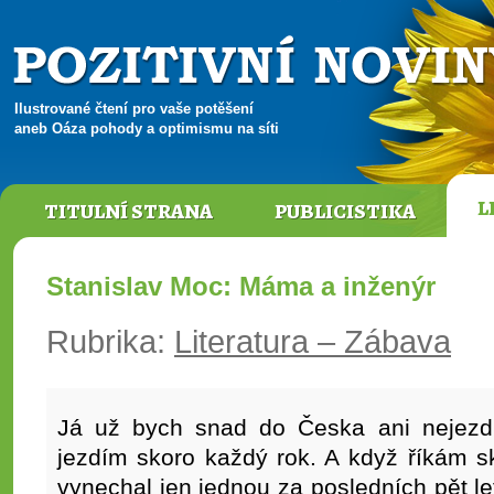
Ilustrované čtení pro vaše potěšení
aneb Oáza pohody a optimismu na síti
L
TITULNÍ STRANA
PUBLICISTIKA
Stanislav Moc: Máma a inženýr
Rubrika:
Literatura – Zábava
Já už bych snad do Česka ani nejezdi
jezdím skoro každý rok. A když říkám sk
vynechal jen jednou za posledních pět 