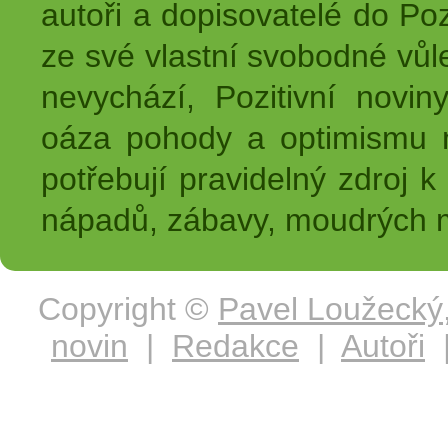
autoři a dopisovatelé do Pozi
ze své vlastní svobodné vůl
nevychází, Pozitivní novin
oáza pohody a optimismu na
potřebují pravidelný zdroj k 
nápadů, zábavy, moudrých m
Copyright ©
Pavel Loužecký
novin
|
Redakce
|
Autoři