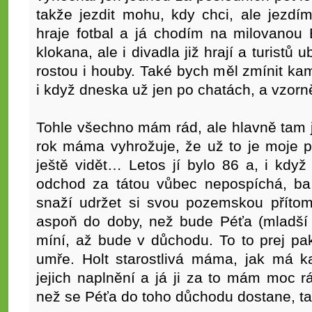
takže jezdit mohu, kdy chci, ale jezdí
hraje fotbal a já chodím na milovano
klokana, ale i divadla již hrají a turistů 
rostou i houby. Také bych měl zmínit kam
i když dneska už jen po chatách, a vzorně
Tohle všechno mám rád, ale hlavně tam 
rok máma vyhrožuje, že už to je moje p
ještě vidět… Letos jí bylo 86 a, i kdy
odchod za tátou vůbec nepospíchá, b
snaží udržet si svou pozemskou přítom
aspoň do doby, než bude Péťa (mladší 
míní, až bude v důchodu. To to prej pa
umře. Holt starostlivá máma, jak má k
jejich naplnění a já ji za to mám moc rá
než se Péťa do toho důchodu dostane, tak