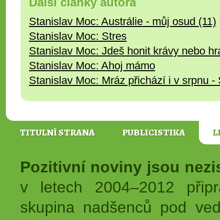
Další články autora
Stanislav Moc: Austrálie - můj osud (11)
Stanislav Moc: Stres
Stanislav Moc: Jdeš honit krávy nebo hrá
Stanislav Moc: Ahoj mámo
Stanislav Moc: Mráz přichází i v srpnu -
TITULNÍ STRANA
PUBLICISTIKA
L
Pozitivní noviny jsou nez
v letech 2004–2012 přip
skupina nadšenců pod ved