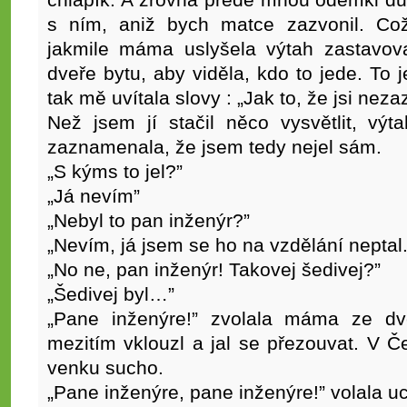
chlapík. A zrovna přede mnou odemkl dů
s ním, aniž bych matce zazvonil. Co
jakmile máma uslyšela výtah zastavova
dveře bytu, aby viděla, kdo to jede. To 
tak mě uvítala slovy : „Jak to, že jsi neza
Než jsem jí stačil něco vysvětlit, vý
zaznamenala, že jsem tedy nejel sám.
„S kýms to jel?”
„Já nevím”
„Nebyl to pan inženýr?”
„Nevím, já jsem se ho na vzdělání neptal.
„No ne, pan inženýr! Takovej šedivej?”
„Šedivej byl…”
„Pane inženýre!” zvolala máma ze dv
mezitím vklouzl a jal se přezouvat. V Č
venku sucho.
„Pane inženýre, pane inženýre!” volala 