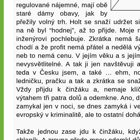
regulované nájemné, mají obě
staré dámy obavy, jak by
přežily volný trh. Holt se snaží udržet 
na ně byl “hodnej”, až to přijde. Moje
inženýrovi pochlebuje. Zkrátka nemá š
chodí a že profit nemá přátel a nedělá vý
neb to nemá cenu. V jejím věku a s jejím
nevysvětlitelné. A tak ji jen navštěvuji
teda v Česku jsem, a také … ehm, no
ledničku, pračku a tak a zkrátka se sna
Vždy přijdu k činžáku a, nemaje klí
výtahem tři patra dolů a odemkne. Ano, 
zamykal jen v noci, se dnes zamyká i v
evropský v kriminalitě, ale to ostatní do
Takže jednou zase jdu k činžáku, když