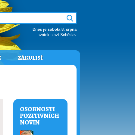
Dnes je sobota 8. srpna
svátek slaví Soběslav
Ě
ZÁKULISÍ
OSOBNOSTI
POZITIVNÍCH
NOVIN