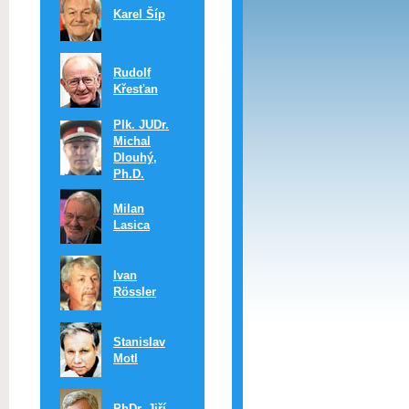
Karel Šíp
Rudolf
Křesťan
Plk. JUDr.
Michal
Dlouhý,
Ph.D.
Milan
Lasica
Ivan
Rössler
Stanislav
Motl
PhDr. Jiří