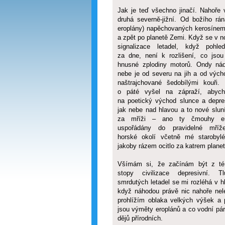
Jak je teď všechno jinačí. Nahoře 
druhá severně-jižní. Od božího r
eroplány) napěchovaných kerosínem a
a zpět po planetě Zemi. Když se v 
signalizace letadel, když pohle
za dne, není k rozlišení, co jso
hnusné zplodiny motorů. Ondy ná
nebe je od severu na jih a od výc
naštrajchované šedobílými kouři.
o páté vyšel na zápraží, abych
na poetický východ slunce a depre
jak nebe nad hlavou a to nové slun
za mříži – ano ty čmouhy er
uspořádány do pravidelné mříž
horské okolí včetně mé starobyl
jakoby rázem ocitlo za katrem planet
Všímám si, že začínám být z té 
stopy civilizace depresivní. T
smrdutých letadel se mi rozléhá v h
když náhodou právě nic nahoře nel
prohlížím oblaka velkých výšek a
jsou výměty eroplánů a co vodní pár
dějů přírodních.