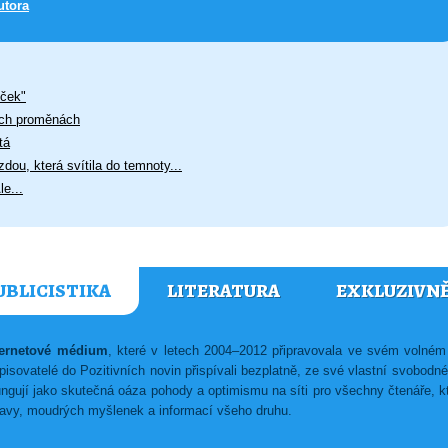
utora
íček"
jich proměnách
tá
dou, která svítila do temnoty...
e...
UBLICISTIKA
LITERATURA
EXKLUZIVN
nternetové médium
, které v letech 2004–2012 připravovala ve svém voln
isovatelé do Pozitivních novin přispívali bezplatně, ze své vlastní svobodn
ungují jako skutečná oáza pohody a optimismu na síti pro všechny čtenáře, kte
ábavy, moudrých myšlenek a informací všeho druhu.