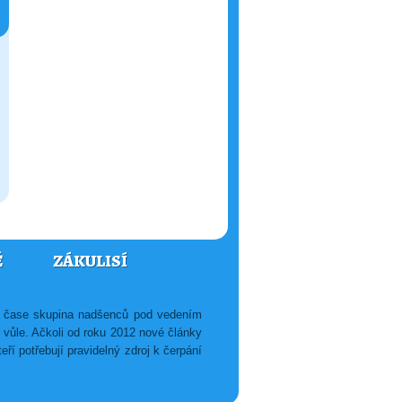
Ě
ZÁKULISÍ
ém čase skupina nadšenců pod vedením
é vůle. Ačkoli od roku 2012 nové články
ří potřebují pravidelný zdroj k čerpání