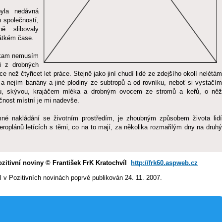
yla nedávná
 společností,
ě slibovaly
rátkém čase.
nikam nemusím
ji z drobných
 než čtyřicet let práce. Stejně jako jiní chudí lidé ze zdejšího okolí nelétám
 a nejím banány a jiné plodiny ze subtropů a od rovníku, neboť si vystačím
ou, skývou, krajáčem mléka a drobným ovocem ze stromů a keřů, o něž
čnost místní je mi nadevše.
mné nakládání se životním prostředím, je zhoubným způsobem života lidí
eroplánů letících s těmi, co na to mají, za několika rozmařilým dny na druhý
ozitivní noviny © František FrK Kratochvíl
http://frk60.aspweb.cz
l v Pozitivních novinách poprvé publikován 24. 11. 2007.