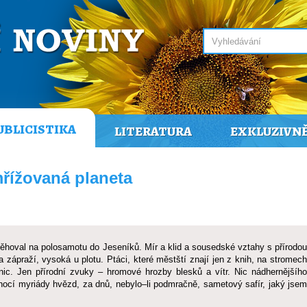
UBLICISTIKA
LITERATURA
EXKLUZIVN
řížovaná planeta
stěhoval na polosamotu do Jeseníků. Mír a klid a sousedské vztahy s přírodou
na zápraží, vysoká u plotu. Ptáci, které městští znají jen z knih, na stromech
anic. Jen přírodní zvuky – hromové hrozby blesků a vítr. Nic nádhernějšího
nocí myriády hvězd, za dnů, nebylo–li podmračně, sametový safír, jaký jsem