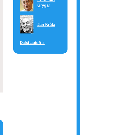
Grygar
Jan Krůta
Další autoři »