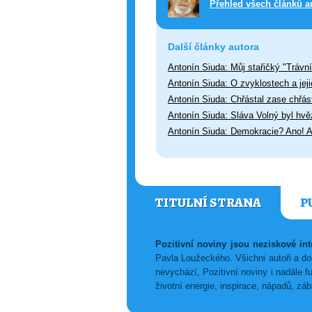
Přehled všech článků a
Další články autora
Antonín Siuda: Můj stařičký "Trávn
Antonín Siuda: O zvyklostech a je
Antonín Siuda: Chřástal zase chřás
Antonín Siuda: Sláva Volný byl hvěz
Antonín Siuda: Demokracie? Ano! Al
TITULNÍ STRANA
P
Pozitivní noviny jsou neziskové i
Pavla Loužeckého. Všichni autoři a dop
nevychází, Pozitivní noviny i nadále f
životní energie, inspirace, nápadů, z