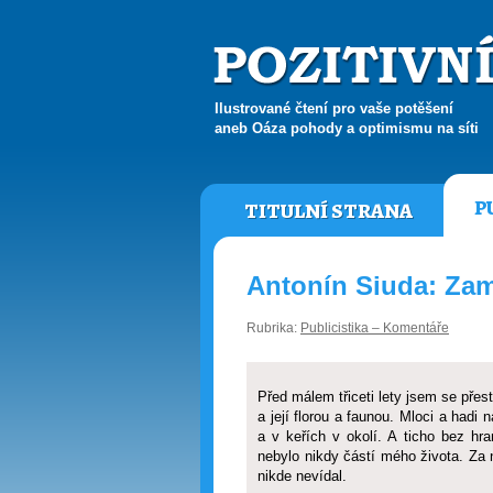
Ilustrované čtení pro vaše potěšení
aneb Oáza pohody a optimismu na síti
P
TITULNÍ STRANA
Antonín Siuda: Zam
Rubrika:
Publicistika – Komentáře
Před málem třiceti lety jsem se pře
a její florou a faunou. Mloci a hadi 
a v keřích v okolí. A ticho bez hr
nebylo nikdy částí mého života. Za 
nikde nevídal.