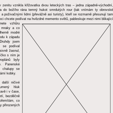
v zenitu vznikla křižovatka dvou leteckých tras – jedna západně-východní,
ána do božího rána temný hukot smrdutých rour (tak vnímám ty obrovské
 poživačnými lidmi (převážně asi turisty), kteří se rozmarně přesunují tam
noci chcete podívat na hvězdné memento světů,
pableskuje mezi nimi blikající
dnete vzhůru
u mraky a co
dherně modré
hodu k západu
 Druhdy jsem
 se podíval
sivně žasnul,
íčko s ním je
oplánů byly
e. Panenské
é chalupy se
ární kobky.
další ničivé
lumený hluk
lavě i v čase,
etí, bezděčně
 přemítám, co
y přirozených