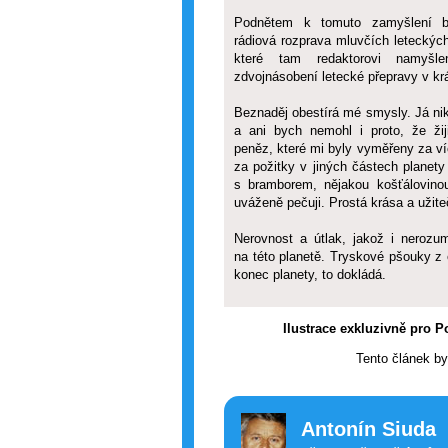
Podnětem k tomuto zamyšlení b
rádiová rozprava mluvčích leteckých
které tam redaktorovi namyšlen
zdvojnásobení letecké přepravy v k
Beznaděj obestírá mé smysly. Já 
a ani bych nemohl i proto, že ži
peněz, které mi byly vyměřeny za více
za požitky v jiných částech planety
s bramborem, nějakou košťálovin
uváženě pečuji. Prostá krása a užite
Nerovnost a útlak, jakož i nerozu
na této planetě. Tryskové pšouky z 
konec planety, to dokládá.
Ilustrace exkluzivně pro P
Tento článek by
Antonín Siuda