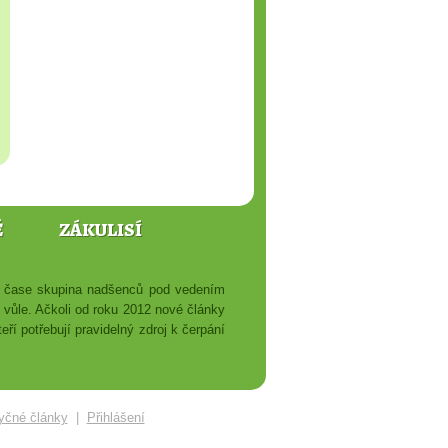
Ě
ZÁKULISÍ
ém čase skupina nadšenců pod vedením
é vůle. Ačkoli od roku 2012 nové články
ří potřebují pravidelný zdroj k čerpání
yčné články
|
Přihlášení