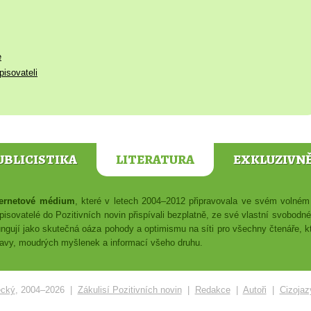
e
pisovateli
UBLICISTIKA
LITERATURA
EXKLUZIVN
nternetové médium
, které v letech 2004–2012 připravovala ve svém voln
isovatelé do Pozitivních novin přispívali bezplatně, ze své vlastní svobodn
ungují jako skutečná oáza pohody a optimismu na síti pro všechny čtenáře, kte
ábavy, moudrých myšlenek a informací všeho druhu.
ecký
, 2004–2026 |
Zákulisí Pozitivních novin
|
Redakce
|
Autoři
|
Cizojaz