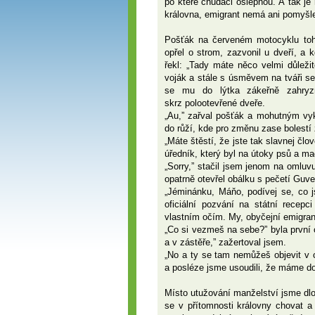
po které chudáci oslepnou. A tak je
královna, emigrant nemá ani pomyšl
Pošťák na červeném motocyklu toho
opřel o strom, zazvonil u dveří, a 
řekl: „Tady máte něco velmi důleži
voják a stále s úsměvem na tváři s
se mu do lýtka zákeřně zahryzn
skrz polootevřené dveře.
„Au,” zařval pošťák a mohutným v
do růží, kde pro změnu zase bolestí 
„Máte štěstí, že jste tak slavnej člo
úředník, který byl na útoky psů a ma
„Sorry,” stačil jsem jenom na omlu
opatrně otevřel obálku s pečetí Guver
„Jéminánku, Máňo, podívej se, co js
oficiální pozvání na státní recepci
vlastním očím. My, obyčejní emigrant
„Co si vezmeš na sebe?” byla první 
a v zástěře,” zažertoval jsem.
„No a ty se tam nemůžeš objevit v 
a posléze jsme usoudili, že máme do
Místo utužování manželství jsme dlou
se v přítomnosti královny chovat 