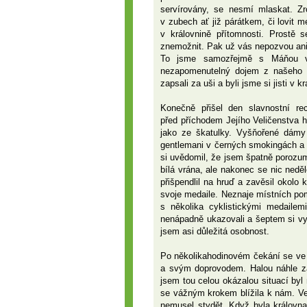
servírovány, se nesmí mlaskat. Zr
v zubech ať již párátkem, či lovit 
v královnině přítomnosti. Prostě
znemožnit. Pak už vás nepozvou ani 
To jsme samozřejmě s Máňou v 
nezapomenutelný dojem z našeho se
zapsali za uši a byli jsme si jisti v k
Konečně přišel den slavnostní re
před příchodem Jejího Veličenstva
jako ze škatulky. Vyšňořené dámy
gentlemani v černých smokingách a j
si uvědomil, že jsem špatně porozum
bílá vrána, ale nakonec se nic neděl
přišpendlil na hruď a zavěsil okolo
svoje medaile. Neznaje místních pom
s několika cyklistickými medaile
nenápadně ukazovali a šeptem si v
jsem asi důležitá osobnost.
Po několikahodinovém čekání se ve 
a svým doprovodem. Halou náhle za
jsem tou celou okázalou situací by
se vážným krokem blížila k nám. Ve
nemusel stydět. Když byla královn