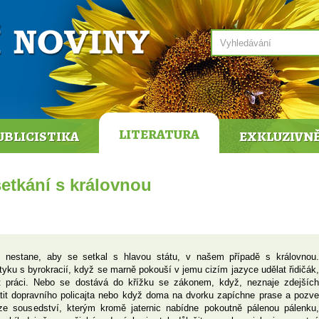
LITERATURA
UBLICISTIKA
EXKLUZIVN
setkání s královnou
to nestane, aby se setkal s hlavou státu, v našem případě s královnou.
tyku s byrokracií, když se marně pokouší v jemu cizím jazyce udělat řidičák,
zt práci. Nebo se dostává do křížku se zákonem, když, neznaje zdejších
tit dopravního policajta nebo když doma na dvorku zapíchne prase a pozve
 ze sousedství, kterým kromě jaternic nabídne pokoutně pálenou pálenku,