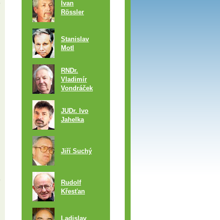
Ivan
Rössler
Stanislav
Motl
RNDr.
Vladimír
Vondráček
JUDr. Ivo
Jahelka
Jiří Suchý
Rudolf
Křesťan
Ladislav