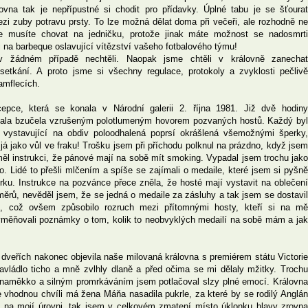
ovna tak je nepřípustné si chodit pro přídavky. Úplné tabu je se šťourat
mezi zuby potravu prsty. To lze možná dělat doma při večeři, ale rozhodně ne
 se musíte chovat na jedničku, protože jinak máte možnost se nadosmrti
na barbeque oslavující vítězství vašeho fotbalového týmu!
žádném případě nechtěli. Naopak jsme chtěli v královně zanechat
tkání. A proto jsme si všechny regulace, protokoly a zvyklosti pečlivě
ramflecích.
cepce, která se konala v Národní galerii 2. října 1981. Již dvě hodiny
 hala bzučela vzrušeným polotlumeným hovorem pozvaných hostů. Každý byl
 vystavující na obdiv poloodhalená poprsí okrášlená všemožnými šperky,
á jako vůl ve fraku! Trošku jsem při příchodu polknul na prázdno, když jsem
ěl instrukci, že pánové mají na sobě mít smoking. Vypadal jsem trochu jako
o. Lidé to přešli mlčením a spíše se zajímali o medaile, které jsem si pyšně
 krku. Instrukce na pozvánce přece zněla, že hosté mají vystavit na oblečení
ěrů, nevěděl jsem, že se jedná o medaile za zásluhy a tak jsem se dostavil
mi, což ovšem způsobilo rozruch mezi přítomnými hosty, kteří si na mě
yměňovali poznámky o tom, kolik to neobvyklých medailí na sobě mám a jak
dveřích nakonec objevila naše milovaná královna s premiérem státu Victorie
vládlo ticho a mně zvlhly dlaně a před očima se mi dělaly mžitky. Trochu
l naměkko a silným promrkáváním jsem potlačoval slzy plné emocí. Královna
 vhodnou chvíli má žena Máňa nasadila pukrle, za které by se rodilý Anglán
a na mojí úrovni, tak jsem v celkovém zmatení místo úklonku hlavy zrovna