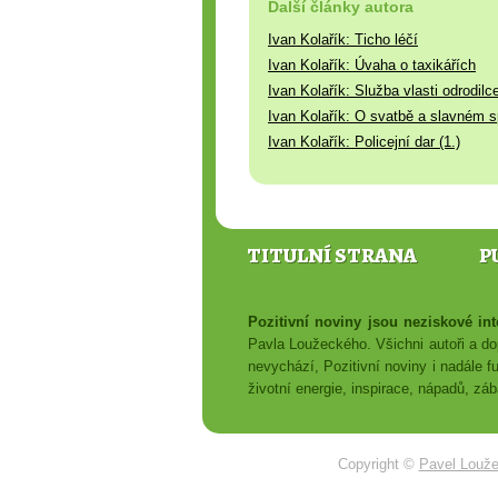
Další články autora
Ivan Kolařík: Ticho léčí
Ivan Kolařík: Úvaha o taxikářích
Ivan Kolařík: Služba vlasti odrodilc
Ivan Kolařík: O svatbě a slavném s
Ivan Kolařík: Policejní dar (1.)
TITULNÍ STRANA
P
Pozitivní noviny jsou neziskové i
Pavla Loužeckého. Všichni autoři a dop
nevychází, Pozitivní noviny i nadále f
životní energie, inspirace, nápadů, z
Copyright ©
Pavel Louž