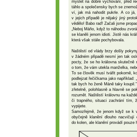
myslet na dobré vychování, před re
táhlo a společensky bych se znemožni
ví, jak má nahodit pukrle. A co já
v jejich případě je nějaký jiný pro
vědělo! Babo raď! Začali jsme propad
„Neboj Máňo, když to náhodou zvorám
se klaněli jenom idioti. Jistě nás k
která však stále pochybovala.
Naštěstí od vlády brzy došly pokyny
v žádném připadě nesmí jen tak oslo
pocty, že se ho královna skutečně 
o tom, že vám utekla manželka, nebo
To se člověk musí tvářit pokorně, k
podlejzat řečičkama jako například: 
tak bych ho ženě Máně taky koupil.”
zřetelně, polohlasně a hlavně se po
rozumět. Naštěstí královnu na každé
či trapného, situaci zachrání tím
vypijete.
Samozřejmě, že jenom když se k vá
obyčejně klanění dlouho nacvičují
do kolen, ale klanění provádí pouze