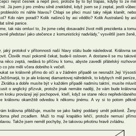
cepcí nejíst česnek a nepít pivo, protože by to byl trapas, kdyby to ze mě
l. Já jsem ji pro změnu silně zneklidnil, když jsem se jí zeptal, jestli vůbec
, problesklo mi náhle hlavou? Chlapi se přeci musí taky nějak klanět, nebo
tokol? Kdo nám poradí? Kolik našinců by asi vědělo? Kolik Australanů by asi
at silné panice.
e, tak nás omluví to, že jsme celej dosavadní život měli prezidenta a tomu
rálovně představí jako utečence z komunistický nadvlády,” vysvětlil jsem ženě,
, jaký protokol v přítomnosti naší hlavy státu bude následovat. Královna se
vit. Člověk musí pokorně čekat, bude-li osloven. A dostane-li se mu takové
na něco zeptá, nedává to příčinu k tomu, abyste zavedli přátelský rozhovor
 co jste měli včera dobrého k večeři.
oukat se královně přímo do očí a v žádném případě se nesnažit Její Výsosti
„Ježišmarjá, to je ale krásnej diamantovej náhrdelník, to kdybych měl peníze,
 Zkrátka a dobře musíte být v každém případě nadmíru taktní, musíte mluvit
kusit o anglický přízvuk, protože jinak nemáte naději, že vám bude královna
m kroku provázejí její pochopové, kteří, když se stane něco nepředvídaného
, že královnu okamžitě odvedou k někomu jinému. A vy si to potom pěkně
m královna přibližuje, musíte se jako řadný poddaný umět poklonit. Ženy
 doma před zrcadlem. Muži to mají krapátko lehčí, protože nemusí přímo
 hlavou. Takže jsem neměl pochyby, že takovou prkotinu hravě zvládnu.