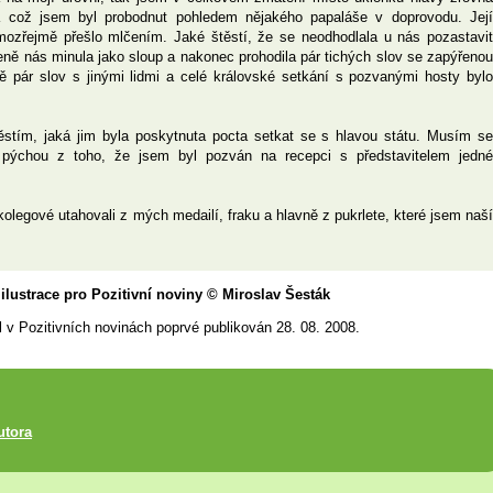
a což jsem byl probodnut pohledem nějakého papaláše v doprovodu. Její
mozřejmě přešlo mlčením. Jaké štěstí, že se neodhodlala u nás pozastavit
eně nás minula jako sloup a nakonec prohodila pár tichých slov se zapýřenou
tě pár slov s jinými lidmi a celé královské setkání s pozvanými hosty bylo
štěstím, jaká jim byla poskytnuta pocta setkat se s hlavou státu. Musím se
pýchou z toho, že jsem byl pozván na recepci s představitelem jedné
kolegové utahovali z mých medailí, fraku a hlavně z pukrlete, které jsem naší
 ilustrace pro Pozitivní noviny © Miroslav Šesták
l v Pozitivních novinách poprvé publikován 28. 08. 2008.
utora