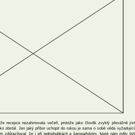
že recepce nezahrnovala večeři, protože jako člověk zvyklý převážně jíst
žko obstál. Jen jaký příbor uchopit do rukou je sama o sobě věda vyžadující
sím zdůrazňovat, že i při jednohubkách a šampaňském, které nám měly být