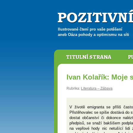
Ilustrované čtení pro vaše potěšení
aneb Oáza pohody a optimismu na síti
TITULNÍ STRANA
P
Ivan Kolařík: Moje 
Rubrika:
Literatura – Zábava
V životě emigranta se příliš čas
Přistěhovalec se spíše dostává do s
dostat občanství či dokonce nalé
předpisů, se snaží bakšišem podpla
na vepřové hody nic netušící lidi