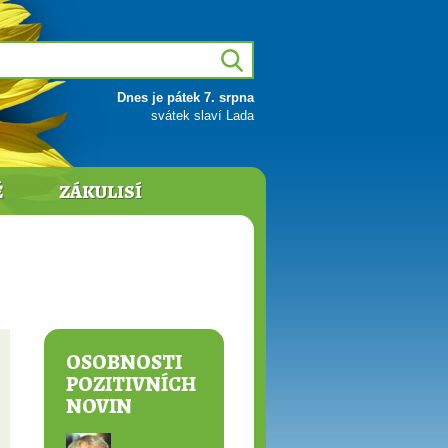
Dnes je pátek 7. srpna
svátek slaví Lada
Ě
ZÁKULISÍ
OSOBNOSTI
POZITIVNÍCH
NOVIN