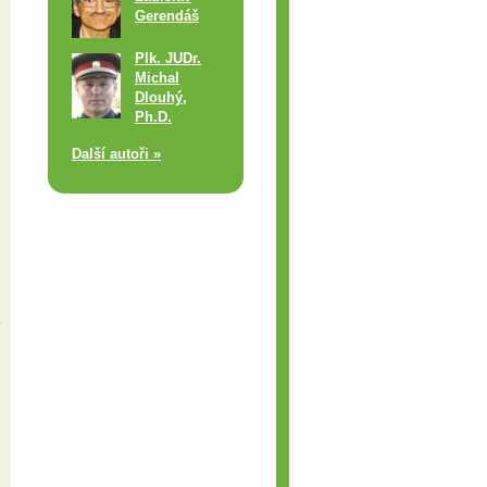
Gerendáš
Plk. JUDr.
Michal
Dlouhý,
Ph.D.
Další autoři »