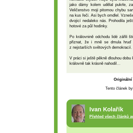
jako dámy kolem udělal pukrle, z
Veličenstvo moji pitomou chybu sa
na kus řeči. Asi bych omdlel. Vzneš
dvojicí nedaleko nás. Prohodila ješ
hotové za půl hodinky.
Po královnině odchodu lidé zářili 
přiznat, že i mně se dmula hruď 
z nejstarších světových demokracií.
V práci si ještě pěkně dlouhou dobu 
královně tak krásně nahodil…
Originální
Tento článek by
Ivan Kolařík
Přehled všech článků a