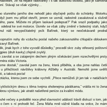
 nabíledni, že na nějaké radovánky i s tak důležitou osobou, jako je samotná
ení. Stávají se však výjimky…
 slunného jarního dne nehodil jako obyčejně poštu do schránky. Motorku
když jsem mu přišel otevřít, jenom se usmál, radostně zasalutoval a slušně
tého, pane. Můžete mi příjem laskavě podepsat?” Pak srazil podpatky jako
e odebral ke své motorce. Úsměv se však záhy změnil v bolestný stah, když
ul náš nevypočitatelný psík Bafínek, který se neočekávaně prodral
ykopnutím nohy do vzduchu poslal našeho zakousnutého chlupáče obloukem
zavyl Bafínek.
věk, jinak bych z toho vyvodil důsledky,” procedil skrz zuby otřesený poštovní
gpies (druh kavky) zřejmě zvyklý.
vu zavolat a se zatajeným dechem plným očekávání jsem rozechvělými prsty
néra státu Victoria.
me dostali,” zavolal jsem na ženu, která přiběhla, a oba jsme nahlas četli
 u příležitosti návštěvy královny Alžběty v Austrálii. Nemohli jsme uvěřit
i, a taková pocta!
otázka, kterou jsem ze sebe vychrlil. „Přece nemůžeš jít jen tak v natáčkách
cyklistickým dresu s těma tvejma oholenejma párátkama,” vrátila mi to žena
brou výmluvu, jak utratit našetřené peníze za kvalitní módu.
hé večery a probdělé noce před slavnostní událostí trávili diskuzí o tom, jak
a o čem s ní prohodit řeč. Žena Máňa mně vážně kladla na srdce, že mám