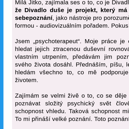
Milá Jitko, zajímala ses o to, co je Diva
že Divadlo duše je projekt, který má 
sebepoznání
, jako nástroje pro porozum
formou - audiovizuálním pořadem. Pokusím 
Jsem „psychoterapeut“. Moje práce j
hledat jejich ztracenou duševní rovno
vlastním utrpením, předávám jim poz
svého života dosáhl. Přednáším, píšu, lé
hledám všechno to, co mě podporuje
životem.
Zajímám se velmi živě o to, co se děj
poznávat složitý psychický svět čl
schopnost vhledu. Taková schopnost mi 
To mi přináší velké poznání. Toto poznán