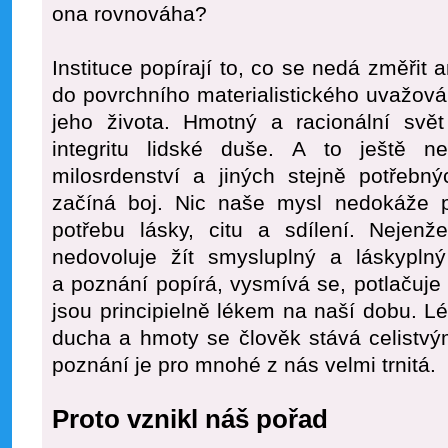
ona rovnováha?
Instituce popírají to, co se nedá změřit 
do povrchního materialistického uvažov
jeho života. Hmotný a racionální svět 
integritu lidské duše. A to ještě n
milosrdenství a jiných stejně potřebn
začíná boj. Nic naše mysl nedokáže po
potřebu lásky, citu a sdílení. Nejenž
nedovoluje žít smysluplný a láskyplný
a poznání popírá, vysmívá se, potlačuje 
jsou principielně lékem na naší dobu. 
ducha a hmoty se člověk stává celistv
poznání je pro mnohé z nás velmi trnitá.
Proto vznikl náš pořad