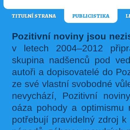
TITULNÍ STRANA
PUBLICISTIKA
L
Pozitivní noviny jsou nez
v letech 2004–2012 přip
skupina nadšenců pod ved
autoři a dopisovatelé do Pozi
ze své vlastní svobodné vůl
nevychází, Pozitivní novin
oáza pohody a optimismu na
potřebují pravidelný zdroj k 