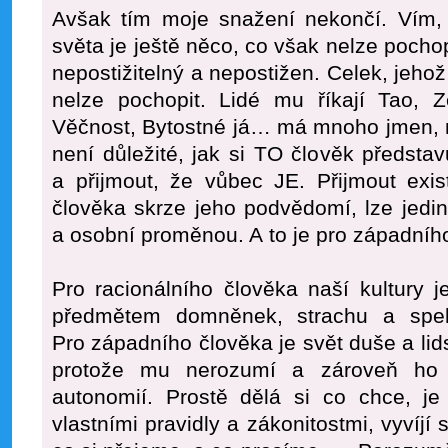
Avšak tím moje snažení nekončí. Vím, 
světa je ještě něco, co však nelze pochop
nepostižitelný a nepostižen. Celek, jehož 
nelze pochopit. Lidé mu říkají Tao, Z
Věčnost, Bytostné já… má mnoho jmen, 
není důležité, jak si TO člověk představ
a přijmout, že vůbec JE. Přijmout exis
člověka skrze jeho podvědomí, lze jedi
a osobní proměnou. A to je pro západního
Pro racionálního člověka naší kultury je
předmětem domněnek, strachu a speku
Pro západního člověka je svět duše a l
protože mu nerozumí a zároveň ho o
autonomií. Prostě dělá si co chce, je
vlastními pravidly a zákonitostmi, vyvíj