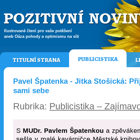
Ilustrované čtení pro vaše potěšení
aneb Oáza pohody a optimismu na síti
PUBLICISTIKA
TITULNÍ STRANA
L
Pavel Špatenka - Jitka Stošická: Př
sami sebe
Rubrika:
Publicistika – Zajímavo
S
MUDr. Pavlem Špatenkou
a zpěvák
sešla v malé kavárničce Městské kniho