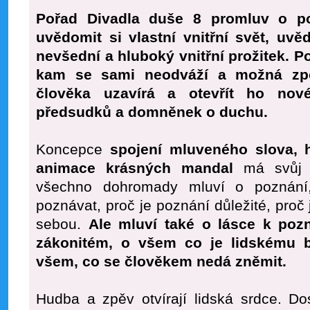
Pořad Divadla duše 8 promluv o p
uvědomit si vlastní vnitřní svět, uvě
nevšední a hluboký vnitřní prožitek. 
kam se sami neodváží a možná zpo
člověka uzavírá a otevřít ho nov
předsudků a domněnek o duchu.
Koncepce
spojení mluveného slova, 
animace krásných mandal
má svůj h
všechno dohromady mluví o poznán
poznávat, proč je poznání důležité, proč 
sebou.
Ale mluví také o lásce k po
zákonitém, o všem co je lidskému b
všem, co se člověkem nedá zněmit.
Hudba a zpěv otvírají lidská srdce. Do