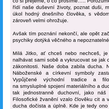
co si přejeme, o co prosíme….. Porozum
řídí naše duševní životy, poznat duši, my
úkol hodný dnešního člověka, s vědom
zároveň velmi ohrožuje.
Avšak tím poznání nekončí, ale opět zač
psychiky dotýká věčného a nepoznatelné
Milá Jitko, ať chceš nebo nechceš, je
nalhávat sami sobě a vykrucovat se jak c
zákonitosti. Naše doba zabila ducha. N
Náboženské a církevní symboly zastara
Vypůjčené východní tradice a fil
na smysluplné spojení materiálního a duc
tak jednostranně duchovní, jako náš 
Filosofické žvanění vzalo člověku cit a 
ducha dočista a úplně. Kde je tedy ono