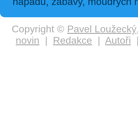
nápadů, zábavy, moudrých m
Copyright ©
Pavel Loužecký
novin
|
Redakce
|
Autoři