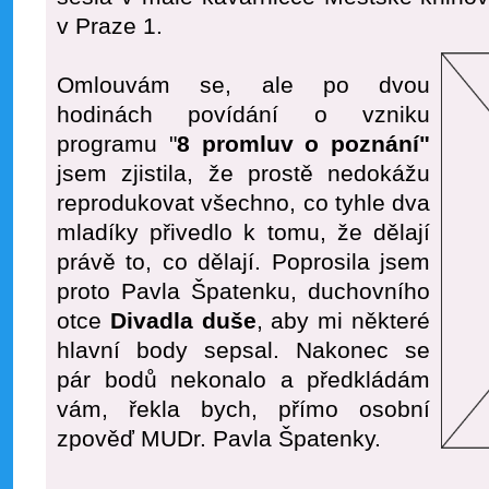
v Praze 1.
Omlouvám se, ale po dvou
hodinách povídání o vzniku
programu "
8 promluv o poznání"
jsem zjistila, že prostě nedokážu
reprodukovat všechno, co tyhle dva
mladíky přivedlo k tomu, že dělají
právě to, co dělají. Poprosila jsem
proto Pavla Špatenku, duchovního
otce
Divadla duše
, aby mi některé
hlavní body sepsal. Nakonec se
pár bodů nekonalo a předkládám
vám, řekla bych, přímo osobní
zpověď MUDr. Pavla Špatenky.