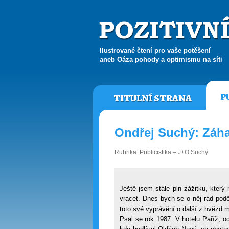
Ilustrované čtení pro vaše potěšení
aneb Oáza pohody a optimismu na síti
P
TITULNÍ STRANA
Ondřej Suchý: Záh
Rubrika:
Publicistika – J+O Suchý
Ještě jsem stále pln zážitku, kter
vracet. Dnes bych se o něj rád poděl
toto své vyprávění o další z hvězd 
Psal se rok 1987. V hotelu Paříž, o