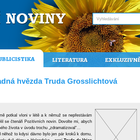
UBLICISTIKA
LITERATURA
EXKLUZIVN
adná hvězda Truda Grosslichtová
ý mě potkal vloni v létě a k němuž se nepřestávám
il se čtenáři Pozitivních novin. Dovolte mi, abych
mého života v úvodu trochu „zdramatizoval“…
d něhož to kdysi dávno bylo jen pár kroků k domu,