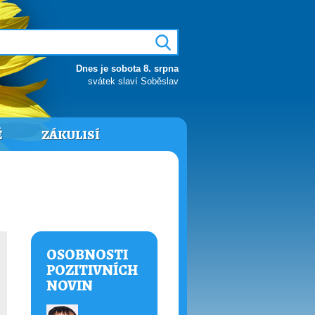
Dnes je sobota 8. srpna
svátek slaví Soběslav
Ě
ZÁKULISÍ
OSOBNOSTI
POZITIVNÍCH
NOVIN