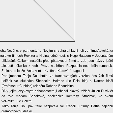
cha Nového, v partnerství s Novým si zahrála hlavní roli ve filmu Advokátka
hrála ve filmech Revizor a Hrdina jedné noci, s Hugo Haasem v Jedenáctém
přikázání. Celkem natočila přes pětadvacet filmů a zde jsou názvy ještě
alespoň několika z nich: Právo na hřích, Rozpustilá noc, Irčin románek,
Z bláta do louže, Anita v ráji, Kvočna, Klatovští dragouni…
Pod jménem Tanja Doll hrála ve francouzských verzích českých filmů
Lelíček ve službách Sherlocka Holmse (Le Rois bis) a Kantor Ideál
(Professeur Cupidon)
režiséra Roberta Beaudoina
.
Díky jejím jazykovým schopnostem ji obsadil slavný režisér Julien Duviviér
do role madam Benoitové, společnice komtesy Stradové, ve svém
velkofilmu Le Golem.
Jako Tanja Doll pak také nazpívala ve Francii u firmy Pathé nejednu
gramofonovou desku.