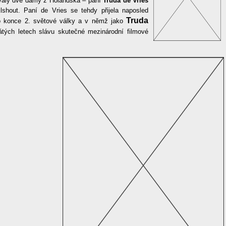
ovaly dvě dámy z Holandska – paní
Truda de Vries
shout. Paní de Vries se tehdy přijela naposled
Truda
o konce 2. světové války a v němž jako
átých letech slávu skutečné mezinárodní filmové