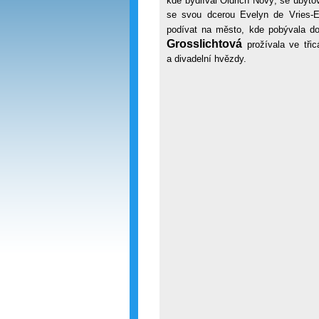
kde bydlíval Oldřich Nový, se ubyt
se svou dcerou Evelyn de Vries-El
podívat na město, kde pobývala d
Grosslichtová
prožívala ve třic
a divadelní hvězdy.