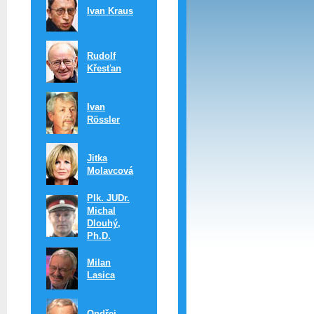
Ivan Kraus
Rudolf
Křesťan
Ivan
Rössler
Jitka
Molavcová
Plk. JUDr.
Michal
Dlouhý,
Ph.D.
Milan
Lasica
Ondřej