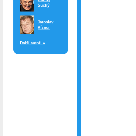
Suchý
Jaroslav
Vízner
Další autoři »