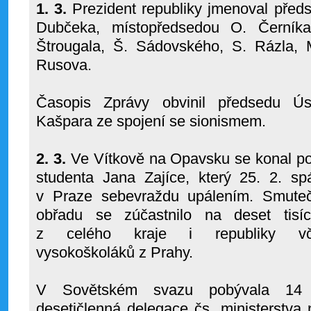
1. 3.
Prezident republiky jmenoval před
Dubčeka, místopředsedou O. Černík
Štrougala, Š. Sádovského, S. Rázla, 
Rusova.
Časopis Zprávy obvinil předsedu Ús
Kašpara ze spojení se sionismem.
2. 3.
Ve Vítkově na Opavsku se konal p
studenta Jana Zajíce, který 25. 2. sp
v Praze sebevraždu upálením. Smute
obřadu se zúčastnilo na deset tisíc
z celého kraje i republiky vč
vysokoškoláků z Prahy.
V Sovětském svazu pobývala 14
desetičlenná delegace čs. ministerstva