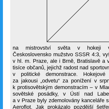
na mistrovství světa v hokeji v
Československo mužstvo SSSR 4:3, vyšl
v hl. m. Praze, ale i Brně, Bratislavě a
tisíce občanů, jejichž radost nad sport
v politické demonstrace. Hokejové 
za jakousi „odvetu“ za ponížení v srp
k protisovětským demonstracím – v Mla
sovětské posádky, v Ústí nad Lab
a v Praze byly zdemolovány kanceláře s
Aeroflot. Jak prokázalo pozdější šetře