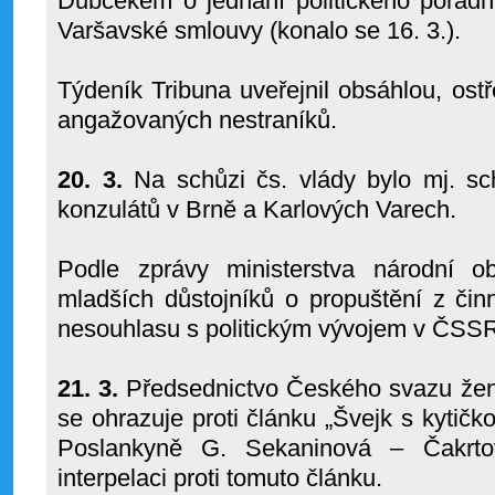
Dubčekem o jednání politického poradn
Varšavské smlouvy (konalo se 16. 3.).
Týdeník Tribuna uveřejnil obsáhlou, ostř
angažovaných nestraníků.
20. 3.
Na schůzi čs. vlády bylo mj. sc
konzulátů v Brně a Karlových Varech.
Podle zprávy ministerstva národní o
mladších důstojníků o propuštění z čin
nesouhlasu s politickým vývojem v ČSSR
21. 3.
Předsednictvo Českého svazu žen 
se ohrazuje proti článku „Švejk s kytičko
Poslankyně G. Sekaninová – Čakrto
interpelaci proti tomuto článku.