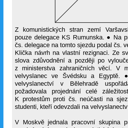
Z komunistických stran zemí Varšavs
pouze delegace KS Rumunska. ● Na prot
čs. delegace na tomto sjezdu podal čs. v
Klička návrh na vlastní rezignaci. Ze 
slova zdůvodnění a později po vylou
z ministerstva zahraničních věcí. V m
velvyslanec ve Švédsku a Egyptě. ●
velvyslanectví v Bělehradě uspořád
požadovala projednání celé záležit
K protestům proti čs. neúčasti na sjez
studenti, kteří odevzdali na velvyslanect
V Moskvě jednala pracovní skupina p