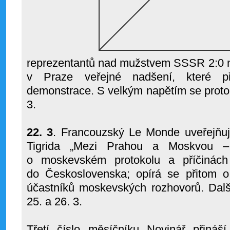
reprezentantů nad mužstvem SSSR 2:0 na
v Praze veřejné nadšení, které pře
demonstrace. S velkým napětím se proto
3.
22. 3
. Francouzský Le Monde uveřejňuje
Tigrida „Mezi Prahou a Moskvou – 
o moskevském protokolu a příčinách
do Československa; opírá se přitom 
účastníků moskevských rozhovorů. Další
25. a 26. 3.
Třetí číslo měsíčníku Novinář přináší