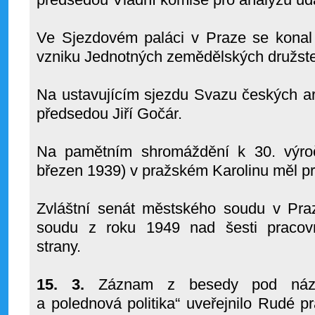
Ve Sjezdovém paláci v Praze se konal p
vzniku Jednotných zemědělských družste
Na ustavujícím sjezdu Svazu českých ar
předsedou Jiří Gočár.
Na pamětním shromáždění k 30. výroč
březen 1939) v pražském Karolinu měl pro
Zvláštní senát městského soudu v Praz
soudu z roku 1949 nad šesti pracovn
strany.
15. 3.
Záznam z besedy pod názve
a polednová politika“ uveřejnilo Rudé pr