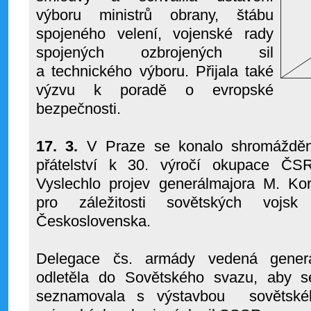
výboru ministrů obrany, štábu
spojeného velení, vojenské rady
spojených ozbrojených sil
a technického výboru. Přijala také
výzvu k poradě o evropské
bezpečnosti.
17. 3.
V Praze se konalo shromáždění
přátelství k 30. výročí okupace ČS
Vyslechlo projev generálmajora M. Ko
pro záležitosti sovětských vojs
Československa.
Delegace čs. armády vedená gener
odletěla do Sovětského svazu, aby 
seznamovala s výstavbou sovětské