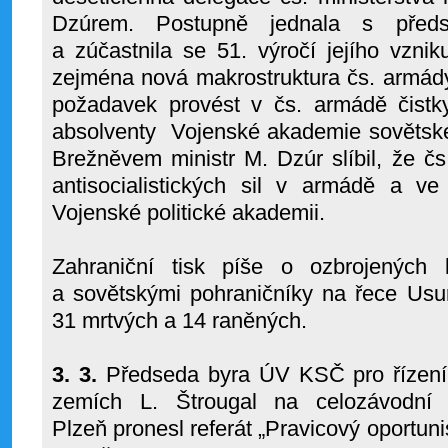
Dzúrem. Postupně jednala s předst
a zúčastnila se 51. výročí jejího vzni
zejména nová makrostruktura čs. armády
požadavek provést v čs. armádě čistky
absolventy Vojenské akademie sovětské 
Brežněvem ministr M. Dzúr slíbil, že č
antisocialistických sil v armádě a ve
Vojenské politické akademii.
Zahraniční tisk píše o ozbrojených 
a sovětskými pohraničníky na řece Usur
31 mrtvých a 14 raněných.
3. 3.
Předseda byra ÚV KSČ pro řízení 
zemích L. Štrougal na celozávodní
Plzeň pronesl referát „Pravicový oportun