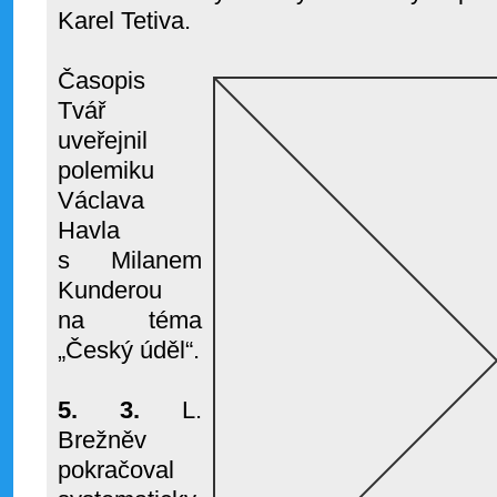
Karel Tetiva.
Časopis
Tvář
uveřejnil
polemiku
Václava
Havla
s Milanem
Kunderou
na téma
„Český úděl“.
5. 3.
L
.
Brežněv
pokračoval