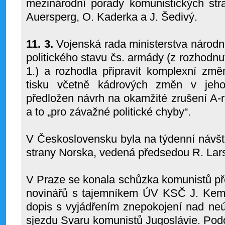
mezinárodní porady komunistických str
Auersperg, O. Kaderka a J. Šedivý.
11. 3.
Vojenská rada ministerstva národn
politického stavu čs. armády (z rozhodn
1.) a rozhodla připravit komplexní zm
tisku včetně kádrových změn v jeho
předložen návrh na okamžité zrušení A-
a to „pro závažné politické chyby“.
V Československu byla na týdenní návš
strany Norska, vedená předsedou R. La
V Praze se konala schůzka komunistů p
novinářů s tajemníkem ÚV KSČ J. Kem
dopis s vyjádřením znepokojení nad ne
sjezdu Svaru komunistů Jugoslávie. Po