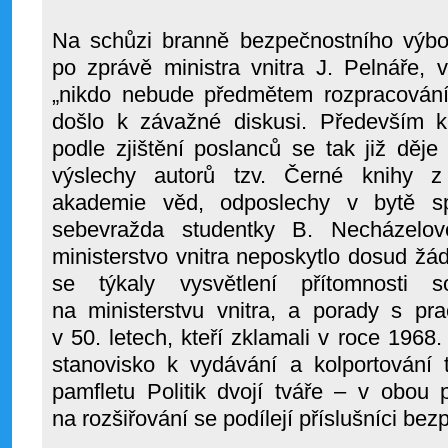
Na schůzi branně bezpečnostního výb
po zprávě ministra vnitra J. Pelnáře, 
„nikdo nebude předmětem rozpracování 
došlo k závažné diskusi. Především 
podle zjištění poslanců se tak již děj
výslechy autorů tzv. Černé knihy z
akademie věd, odposlechy v bytě sp
sebevražda studentky B. Necházelov
ministerstvo vnitra neposkytlo dosud žád
se týkaly vysvětlení přítomnosti
na ministerstvu vnitra, a porady s pr
v 50. letech, kteří zklamali v roce 1968.
stanovisko k vydávání a kolportování t
pamfletu Politik dvojí tváře – v obou 
na rozšiřování se podílejí příslušníci bez