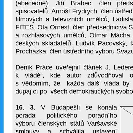
(abecedně): Jiří Brabec, člen před
spisovatelů, Arnošt Frydrych, člen ústř
filmových a televizních umělců, Ladisl
FITES, Ota Ornest, člen předsednictva 
a rozhlasových umělců, Otmar Mácha,
českých skladatelů, Ludvík Pacovský, 
Procházka, člen ústředního výboru Svazu
Deník Práce uveřejnil článek J. Leder
k vládě“, kde autor zdůvodňoval o
s vědomím, že
každá další vláda by 
dupající po
všech demokratických svobo
16. 3.
V Budapešti se konala
porada politického poradního
výboru členských států Varšavské
smlouvy a schválila ustavení