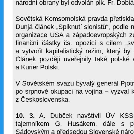
národní obrany byl odvolán plk. Fr. Dobiá
Sovětská Komsomolská pravda přetiskla
Dunjá článek „Spiknutí sionistů“, podle n
organizace USA a západoevropských z
finanční částky čs. opozici s cílem „svr
a vytvořit kapitalistický režim, který b
Článek později uveřejnily také polské
a Kurier Polski.
V Sovětském svazu bývalý generál Pjot
po srpnové okupaci na vojína – vyzval 
z Československa.
10. 3.
A. Dubček navštívil ÚV KSS 
tajemníkem G. Husákem, dále s p
Sádovským a předsedou Slovenské národ