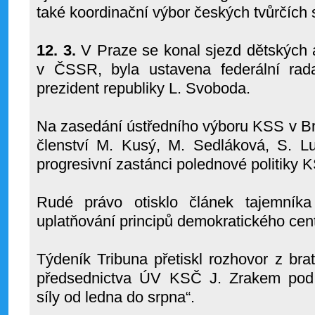
také koordinační výbor českých tvůrčích 
12. 3.
V Praze se konal sjezd dětských 
v ČSSR, byla ustavena federální rad
prezident republiky L. Svoboda.
Na zasedání ústředního výboru KSS v Brat
členství M. Kusý, M. Sedláková, S. L
progresivní zastánci polednové politiky
Rudé právo otisklo článek tajemn
uplatňování principů demokratického cent
Týdeník Tribuna přetiskl rozhovor z br
předsednictva ÚV KSČ J. Zrakem pod n
síly od ledna do srpna“.