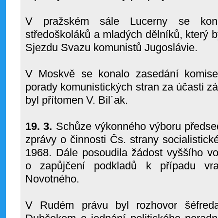
V pražském sále Lucerny se konal
středoškoláků a mladých dělníků, který 
Sjezdu Svazu komunistů Jugoslávie.
V Moskvě se konalo zasedání komise 
porady komunistických stran za účasti z
byl přítomen V. Bil´ak.
19. 3.
Schůze výkonného výboru předse
zprávy o činnosti Čs. strany socialistick
1968. Dále posoudila žádost vyššího v
o zapůjčení podkladů k případu v
Novotného.
V Rudém právu byl rozhovor šéfreda