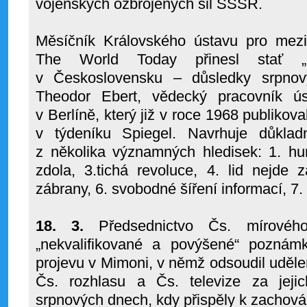
vojenských ozbrojených sil SSSR.
Měsíčník Královského ústavu pro mez
The World Today přinesl stať „
v Československu – důsledky srpnový
Theodor Ebert, vědecký pracovník ús
v Berlíně, který již v roce 1968 publikova
v týdeníku Spiegel. Navrhuje důkla
z několika významných hledisek: 1. hu
zdola, 3.tichá revoluce, 4. lid nejde 
zábrany, 6. svobodné šíření informací, 7. 
18. 3.
Předsednictvo Čs. mírového
„nekvalifikované a povýšené“ pozná
projevu v Mimoni, v němž odsoudil uděle
Čs. rozhlasu a Čs. televize za jeji
srpnových dnech, kdy přispěly k zachová