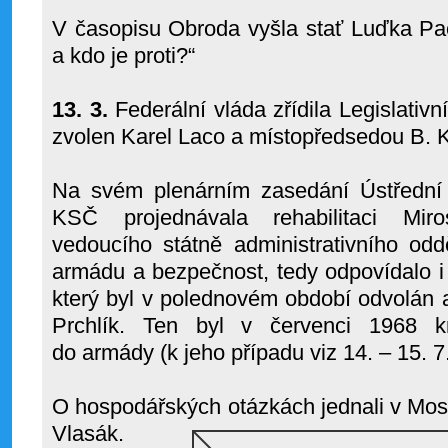
V časopisu Obroda vyšla stať Luďka P
a kdo je proti?“
13. 3.
Federální vláda zřídila Legislativn
zvolen Karel Laco a místopředsedou B. 
Na svém plenárním zasedání Ústřední k
KSČ projednávala rehabilitaci Mir
vedoucího státně administrativního odd
armádu a bezpečnost, tedy odpovídalo i 
který byl v polednovém období odvolán a
Prchlík. Ten byl v červenci 1968 k
do armády (k jeho případu viz 14. – 15. 7.
O hospodářských otázkách jednali v Mosk
Vlasák.