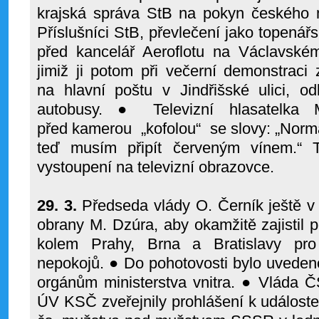
krajská správa StB na pokyn českého mi
Příslušníci StB, převlečení jako topenář
před kancelář Aeroflotu na Václavském
jimiž ji potom při večerní demonstraci 
na hlavní poštu v Jindřišské ulici, o
autobusy.
● Televizní hlasatelka M
před kamerou
„kofolou“
se slovy: „Norm
teď musím připít červeným vínem.“ T
vystoupení na televizní obrazovce.
29. 3.
Předseda vlády O. Černík ještě v 
obrany M. Dzúra, aby okamžitě zajistil 
kolem Prahy, Brna a Bratislavy pro
nepokojů. ● Do pohotovosti bylo uvede
orgánům ministerstva vnitra. ● Vláda 
ÚV KSČ zveřejnily prohlášení k událostem