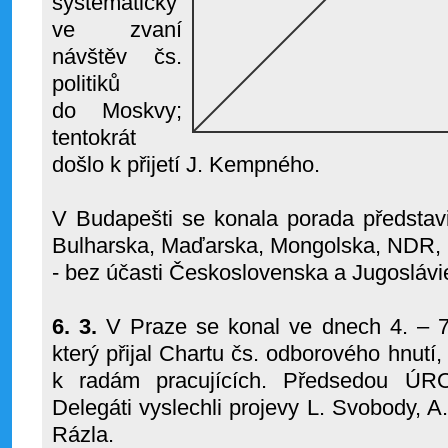
systematicky
ve zvaní
návštěv čs.
politiků
do Moskvy;
tentokrát
došlo k přijetí J. Kempného.
V Budapešti se konala porada představi
Bulharska, Maďarska, Mongolska, NDR
- bez účasti Československa a Jugoslávi
6. 3.
V Praze se konal ve dnech 4. – 7.
který přijal Chartu čs. odborového hnut
k radám pracujících. Předsedou ÚRO
Delegáti vyslechli projevy L. Svobody, A
Rázla.