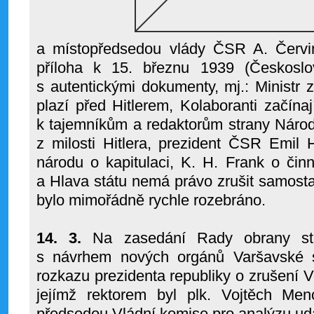
a místopředsedou vlády ČSR A. Červi
příloha k 15. březnu 1939 (Českoslo
s autentickými dokumenty, mj.: Ministr 
plazí před Hitlerem, Kolaboranti začína
k tajemníkům a redaktorům strany Národn
z milosti Hitlera, prezident ČSR Emil
národu o kapitulaci, K. H. Frank o činn
a Hlava státu nemá právo zrušit samostat
bylo mimořádně rychle rozebráno.
14. 3.
Na zasedání Rady obrany stá
s návrhem nových orgánů Varšavské 
rozkazu prezidenta republiky o zrušení V
jejímž rektorem byl plk. Vojtěch Men
předsedou Vládní komise pro analýzu udál