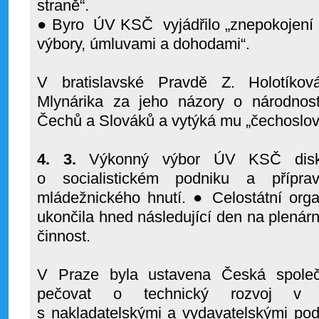
straně“.
● Byro
ÚV KSČ
vyjádřilo „znepokojení
výbory, úmluvami a dohodami“.
V bratislavské Pravdě Z. Holotíková
Mlynárika za jeho názory o národnost
Čechů a Slováků a vytýká mu „čechoslo
4. 3.
Výkonný výbor ÚV KSČ disku
o socialistickém podniku a příprav
mládežnického hnutí. ● Celostátní org
ukončila hned následující den na plen
činnost.
V Praze byla ustavena Česká společ
pečovat o technický rozvoj v po
s nakladatelskými a vydavatelskými pod