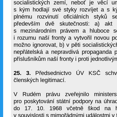
socialistických zemí, neboť je věcí 
s kým hodlají své styky rozvíjet a s ký
plnému rozvinutí oficiálních styků 
především dvě skutečnosti: a) akt
s mezinárodním právem a hluboce se
i rozumu naší fronty a vytvořil novou pol
možno ignorovat, b) v pěti socialistickýc
nepřátelská a nepravdivá propaganda p
příslušníkům naší fronty i proti jednotli
25. 3.
Předsednictvo ÚV KSČ schvá
členských legitimací.
V Rudém právu zveřejnilo minister
pro poskytování státní podpory na úhra
do 17. 10. 1968 včetně škod na 
v souvislosti s mimořádnými událostmi v