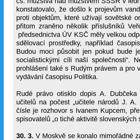
čs. mužstva nad mužstvem SSSR v lední
konstatovalo, že došlo k projevům van
proti objektům, které užívají sovětské o
přitom zraněno několik příslušníků Ve
předsednictva ÚV KSČ měly velkou odpo
sdělovací prostředky, například časopis
Budou moci působit jen pokud bude jej
socialistickými cíli naší společnosti“. 
prohlášení také s Rudým právem a pro 
vydávání časopisu Politika.
Rudé právo otisklo dopis A. Dubčeka
učitelů na počest „učitele národů J. 
čísle je rozhovor s Ivanem Kupcem, př
spisovatelů „o tiché aktivitě slovenských 
30. 3.
V Moskvě se konalo mimořádné z