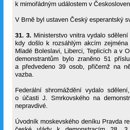
k mimořádným událostem v Českosloven
V Brně byl ustaven Český esperantský s
31. 3.
Ministerstvo vnitra vydalo sdělení
kdy došlo k rozsáhlým akcím zejména
Mladé Boleslavi, Liberci, Teplicích a v O
demonstrantům bylo zraněno 51 příslu
a předvedeno 39 osob, přičemž na ně
vazba.
Federální shromáždění vydalo sdělení,
o účasti J. Smrkovského na demonstr
nepravdivé.
Úvodník moskevského deníku Pravda reag
české vlády k demonstracím 28. 3