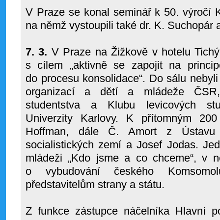
V Praze se konal seminář k 50. výročí K
na němž vystoupili také dr. K. Suchopár 
7. 3.
V Praze na Žižkově v hotelu Tichý
s cílem „aktivně se zapojit na princi
do procesu konsolidace“. Do sálu nebyli
organizací a dětí a mládeže ČSR,
studentstva a Klubu levicových stud
Univerzity Karlovy. K přítomným 200
Hoffman, dále Č. Amort z Ústavu 
socialistických zemí a Josef Jodas. Jedn
mládeži „Kdo jsme a co chceme“, v n
o vybudování českého Komsomolu
představitelům strany a státu.
Z funkce zástupce náčelníka Hlavní pol