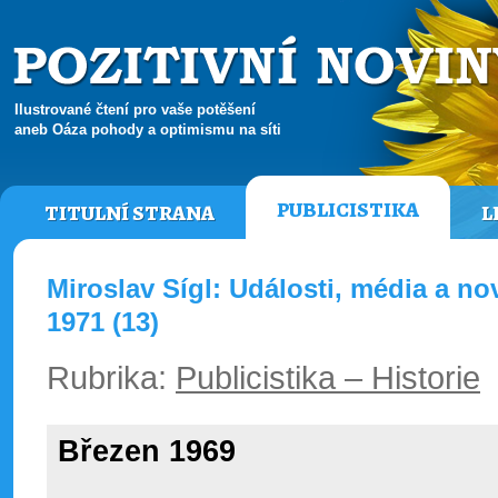
Ilustrované čtení pro vaše potěšení
aneb Oáza pohody a optimismu na síti
PUBLICISTIKA
TITULNÍ STRANA
L
Miroslav Sígl: Události, média a nov
1971 (13)
Rubrika:
Publicistika – Historie
Březen 1969