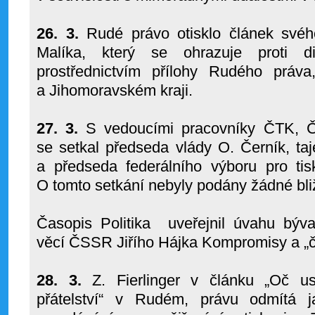
26. 3.
Rudé právo otisklo článek svéh
Malíka, který se ohrazuje proti dis
prostřednictvím přílohy Rudého prá
a Jihomoravském kraji.
27. 3.
S vedoucími pracovníky ČTK, Čs
se setkal předseda vlády O. Černík, 
a předseda federálního výboru pro tis
O tomto setkání nebyly podány žádné bli
Časopis Politika
uveřejnil úvahu býva
věcí ČSSR Jiřího Hájka Kompromisy a „či
28. 3.
Z. Fierlinger v článku „Oč us
přátelství“ v Rudém, právu odmítá j