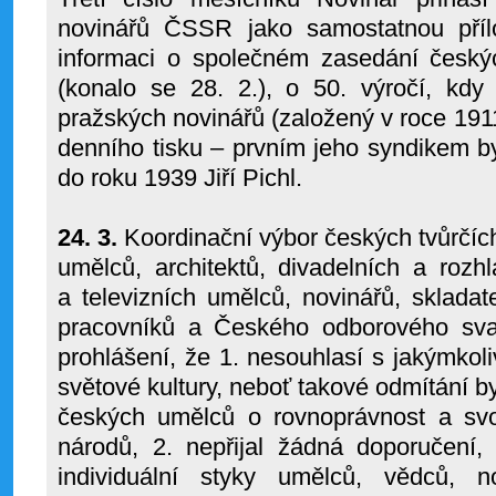
novinářů ČSSR jako samostatnou příl
informaci o společném zasedání český
(konalo se 28. 2.), o 50. výročí, kdy
pražských novinářů (založený v roce 1911
denního tisku – prvním jeho syndikem b
do roku 1939 Jiří Pichl.
24. 3.
Koordinační výbor českých tvůrčích
umělců, architektů, divadelních a rozh
a televizních umělců, novinářů, skladat
pracovníků a Českého odborového sva
prohlášení, že 1. nesouhlasí s jakýmkol
světové kultury, neboť takové odmítání 
českých umělců o rovnoprávnost a svo
národů, 2. nepřijal žádná doporučení,
individuální styky umělců, vědců, 