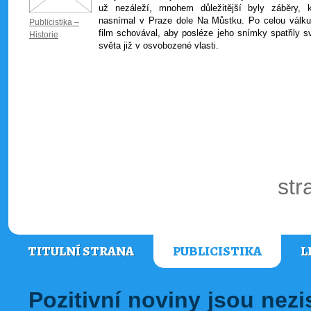
už nezáleží, mnohem důležitější byly záběry, k
nasnímal v Praze dole Na Můstku. Po celou válku
Publicistika –
film schovával, aby posléze jeho snímky spatřily sv
Historie
světa již v osvobozené vlasti.
str
TITULNÍ STRANA
PUBLICISTIKA
L
Pozitivní noviny jsou nez