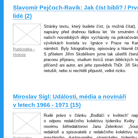
Slavomír Pejčoch-Ravik: Jak číst bibli? / Prv
lidé (2)
Stránky textu, který budete číst, (a možná čítat), 
napsány před drahnou řádkou let. Ve smutném 
našich novodobých dějin vycházely na pokračován
vývěskách kostela sv. Ignáce v Praze na Kar
náměstí. Byly fotografovány, opisovány a hlavně čt
Publicistika –
S přítelem Jiřím Skoblíkem jsme tak ušetřili čten
Historie
pracnou přípravu, studium tisíců stran biblických t
přičemž ani autor, ani jeho zpovědník ThDr. Jiří Sk
netušili, nebo si nechtěli připustit, velké riziko.
Miroslav Sígl: Události, média a novináři
v letech 1966 - 1971 (15)
Rudé právo v článku „Bodláčí v květech“ nap
o odporu redakčního kolektivu týdeníku Květy p
novému šéfredaktorovi Janu Zelenkovi: „Soud
redaktoři a spisovatelé z redakčního kolektivu to
populárního ilustrovaného stranického týdeník