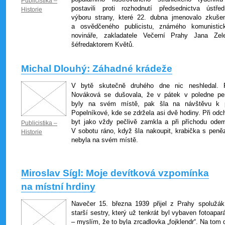
Publicistika –
postavili proti rozhodnutí předsednictva ústřed
Historie
výboru strany, které 22. dubna jmenovalo zkuše
a osvědčeného publicistu, známého komunistic
novináře, zakladatele Večerní Prahy Jana Zel
šéfredaktorem Květů.
Michal Dlouhý: Záhadné krádeže
V bytě skutečně druhého dne nic neshledal. 
Nováková se dušovala, že v pátek v poledne pe
byly na svém místě, pak šla na návštěvu k 
Popelníkové, kde se zdržela asi dvě hodiny. Při odc
byt jako vždy pečlivě zamkla a při příchodu odem
Publicistika –
V sobotu ráno, když šla nakoupit, krabička s penězi
Historie
nebyla na svém místě.
Miroslav Sígl: Moje devítková vzpomínka
na místní hrdiny
Navečer 15. března 1939 přijel z Prahy spolužá
starší sestry, který už tenkrát byl vybaven fotoapa
– myslím, že to byla zrcadlovka „fojklendr“. Na tom