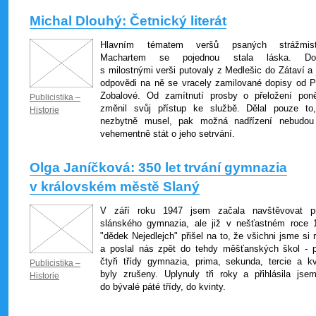
Michal Dlouhý: Četnický literát
Hlavním tématem veršů psaných strážmis
Machartem se pojednou stala láska. Dop
s milostnými verši putovaly z Medlešic do Zátaví a 
odpovědi na ně se vracely zamilované dopisy od P
Zobalové. Od zamítnutí prosby o přeložení pon
Publicistika –
změnil svůj přístup ke službě. Dělal pouze to
Historie
nezbytně musel, pak možná nadřízení nebudou
vehementně stát o jeho setrvání.
Olga Janíčková: 350 let trvání gymnazia
v královském městě Slaný
V září roku 1947 jsem začala navštěvovat p
slánského gymnazia, ale již v nešťastném roce 
"dědek Nejedlejch" přišel na to, že všichni jsme si 
a poslal nás zpět do tehdy měšťanských škol - p
čtyři třídy gymnazia, prima, sekunda, tercie a kv
Publicistika –
byly zrušeny. Uplynuly tři roky a přihlásila jse
Historie
do bývalé páté třídy, do kvinty.