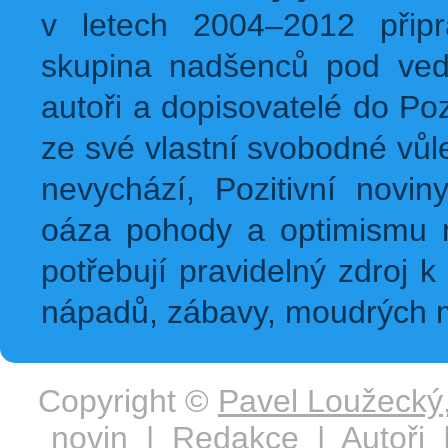
v letech 2004–2012 přip
skupina nadšenců pod ved
autoři a dopisovatelé do Pozi
ze své vlastní svobodné vůl
nevychází, Pozitivní novin
oáza pohody a optimismu na
potřebují pravidelný zdroj k 
nápadů, zábavy, moudrých m
Copyright ©
Pavel Loužecký
novin
|
Redakce
|
Autoři