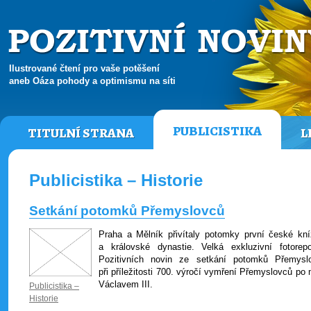
Ilustrované čtení pro vaše potěšení
aneb Oáza pohody a optimismu na síti
PUBLICISTIKA
TITULNÍ STRANA
L
Publicistika – Historie
Setkání potomků Přemyslovců
Praha a Mělník přivítaly potomky první české kní
a královské dynastie. Velká exkluzivní fotorepo
Pozitivních novin ze setkání potomků Přemysl
při příležitosti 700. výročí vymření Přemyslovců po
Václavem III.
Publicistika –
Historie