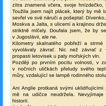
zítra znamená včera, svoje hnízdečko,
Toužila jsem najít plácek, který by mě l
sevřel ve své náruči a pošeptal: Dívenko,
Moskva a Jalta, s ulicemi a krajinou dr
striktně mlčely. Doufala jsem, že by s
v Jugoslávii, ale ne.
Kilometry skalnatého pobřeží a strmé 
vyvolávaly závrať. Nic než závrať z vi
propasti letovisek u paty mořských vln.
Později po prvním pocitu volnosti, v za
v nočních uličkách přeludy svého tepl
můry, vzdalující se lampě rodinného stolu
Ani Anglie protkaná svými uklidňujícími
mě na udičce neudržela. Nevyjímaje
historií.