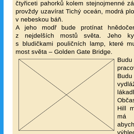
čtyřiceti pahorků kolem stejnojmenné z
provždy uzavírat Tichý oceán, modrá pl
v nebeskou báň.
A jeho modř bude protínat hnědočer
z nejdelších mostů světa. Jeho kym
s bludičkami pouličních lamp, které m
most světa – Golden Gate Bridge.
Budu 
praco
Budu
vydl
láka
Obča
Hill 
má t
abych
výhl