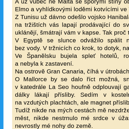
A už vůbec ne Malta se sporými stíny o
Elmo a vyhlídkovými loděmi kotvícími ve V
Z Tunisu už dávno odešlo vojsko Hanibala
na tržištích vás lapají prodávající do 
uklánějí, šmátrají vám v kapse. Tak proč
V Egyptě se slunce odvážilo spálit 
bez vody. V tržnicích co krok, to dotyk, n
Ve Španělsku bujela spleť hotelů, r
a nebyla k zastavení.
Na ostrově Gran Canaria, číhá v útrobách
O Mallorce by se dalo říct možná, sn
v katedrále La Seo houfně odplouvají g
dálky lákají přísliby. Sedím v kosteln
na vzdutých plachtách, ale magnet příslib
Tudíž nikde na mých cestách mě nezdržely
měst, nikde nestrnulo mé srdce v úža
nevrostly mé nohy do země.