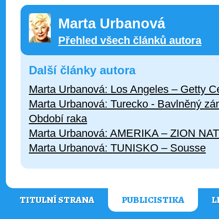
Marta Urbanová
Přehled všech článků autora
Další články autora
Marta Urbanová: Los Angeles – Getty C
Marta Urbanová: Turecko - Bavlněný z
Období raka
Marta Urbanová: AMERIKA – ZION N
Marta Urbanová: TUNISKO – Sousse
TITULNÍ STRANA
PUBLICISTIKA
L