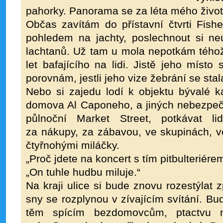
pahorky. Panorama se za léta mého život
Občas zavítám do přístavní čtvrti Fis
pohledem na jachty, poslechnout si ne
lachtanů. Už tam u mola nepotkám téh
let bafajícího na lidi. Jistě jeho místo
porovnám, jestli jeho vize žebrání se stal
Nebo si zajedu lodí k objektu bývalé k
domova Al Caponeho, a jiných nebezpeč
půlnoční Market Street, potkávat li
za nákupy, za zábavou, ve skupinách, 
čtyřnohými miláčky.
„Proč jdete na koncert s tím pitbulteriére
„On tuhle hudbu miluje.“
Na kraji ulice si bude znovu rozestýlat 
sny se rozplynou v zívajícím svítání. Bu
těm spícím bezdomovcům, ptactvu