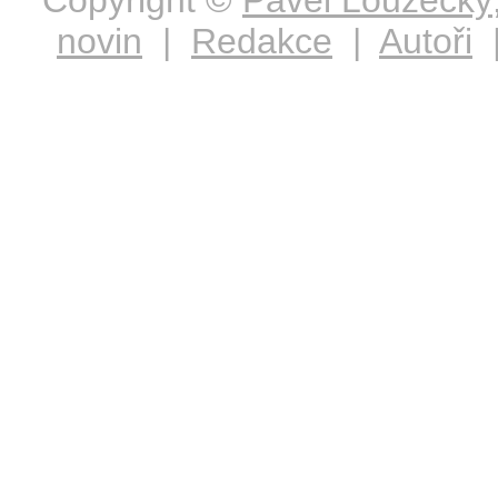
Copyright ©
Pavel Loužecký
novin
|
Redakce
|
Autoři