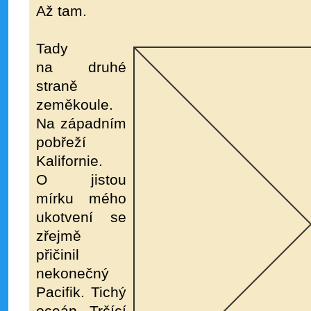
Až tam.
Tady
na druhé
straně
zeměkoule.
Na západním
pobřeží
Kalifornie.
O jistou
mírku mého
ukotvení se
zřejmě
přičinil
nekonečný
Pacifik. Tichý