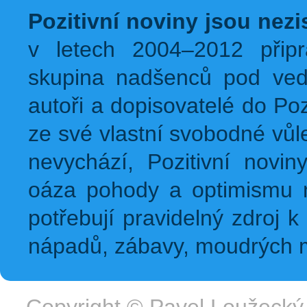
Pozitivní noviny jsou nez
v letech 2004–2012 přip
skupina nadšenců pod ved
autoři a dopisovatelé do Pozi
ze své vlastní svobodné vůl
nevychází, Pozitivní novin
oáza pohody a optimismu na
potřebují pravidelný zdroj k 
nápadů, zábavy, moudrých m