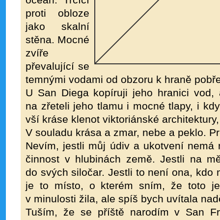
oceán. Trčící
proti obloze
jako skalní
stěna. Mocné
zvíře
převalující se
temnými vodami od obzoru k hraně pobře
U San Diega kopíruji jeho hranici vod,
na zřeteli jeho tlamu i mocné tlapy, i kd
vší kráse klenot viktoriánské architektury
V souladu krása a zmar, nebe a peklo. Pr
Nevím, jestli můj údiv a ukotvení nemá
činnost v hlubinách země. Jestli na m
do svých siločar. Jestli to není ona, kdo m
je to místo, o kterém sním, že toto 
v minulosti žila, ale spíš bych uvítala naděj
Tuším, že se příště narodím v San F