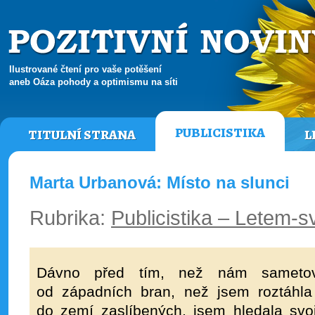
Ilustrované čtení pro vaše potěšení
aneb Oáza pohody a optimismu na síti
PUBLICISTIKA
TITULNÍ STRANA
L
Marta Urbanová: Místo na slunci
Rubrika:
Publicistika – Letem-
Dávno před tím, než nám sametová
od západních bran, než jsem roztáhla 
do zemí zaslíbených, jsem hledala svo