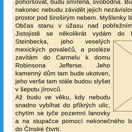
pohoršovat, budu smířená, svobodná. Budu
nakonec nebudu závidět jejich nezávislos
prostor pod široširým nebem. Myšlenky lét
Občas stanu v úžasu nad pobřežními 
Jistojistě se několikrát vydám do
Steinbecka, jeho veselých
mexických povalečů, a posléze
zavítám do Carmelu k domu
Robinsona Jefferse. Jeho
kamenný dům tam bude ukotven,
jeho verše tam stále budou slyšet
v šepotu jírovců.
Až budu ve věku, kdy nebudu
snadno vybíhat do příkrých ulic,
chytím se tyče pozemní lanovky
a na stupačce pomocí nekonečného la
do Čínské čtvrti.