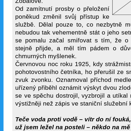
Zobalové.
Od zamítnutí prosby o přeložení
poněkud změnil svůj přístup ke
službě. Dělal pouze to, co nezbytně m
nebudou tak vehementně stát o jeho setr
se pomalu začal smiřovat s tím, že o 
stejně přijde, a měl tím pádem o dův
chmurných myšlenek.
Červnovou noc roku 1925, kdy strážmist
pohotovostního četníka, ho přerušil ze 
zvuk zvonku. Oznamoval příchod medleš
uřízený přiběhl oznámit výskyt dvou zlod
se ve spěchu dostrojil, vyzbrojil a utíkal
výstižněji než zápis ve staniční služební 
Teče voda proti vodě – vítr do ní fouká,
už jsem ležel na posteli – někdo na m