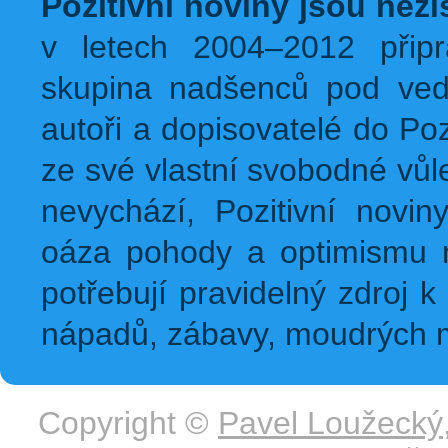
Pozitivní noviny jsou nez
v letech 2004–2012 přip
skupina nadšenců pod ved
autoři a dopisovatelé do Pozi
ze své vlastní svobodné vůl
nevychází, Pozitivní novin
oáza pohody a optimismu na
potřebují pravidelný zdroj k 
nápadů, zábavy, moudrých m
Copyright ©
Pavel Loužecký