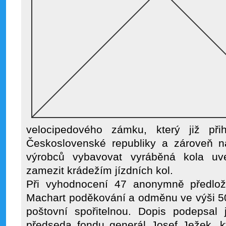
velocipedového zámku, který již při
Československé republiky a zároveň na
výrobců vybavovat vyráběná kola 
zamezit krádežím jízdních kol.
Při vyhodnocení 47 anonymně předlož
Machart poděkování a odměnu ve výši 50
poštovní spořitelnou. Dopis podepsal 
předseda fondu generál Josef Ježek, kt