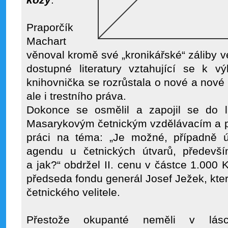
kozy
.
Praporčík
Machart
věnoval kromě své „kronikářské“ záliby v
dostupné literatury vztahující se k v
knihovnička se rozrůstala o nové a nové tit
ale i trestního práva.
Dokonce se osmělil a zapojil se do li
Masarykovým četnickým vzdělávacím a p
práci na téma: „Je možné, případně úč
agendu u četnických útvarů, předevší
a jak?“ obdržel II. cenu v částce 1.000
předseda fondu generál Josef Ježek, kte
četnického velitele.
Přestože okupanté neměli v lásc