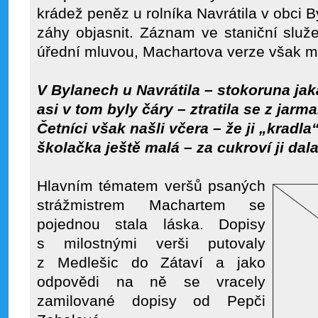
krádež peněz u rolníka Navrátila v obci B
záhy objasnit. Záznam ve staniční služ
úřední mluvou, Machartova verze však m
V Bylanech u Navrátila – stokoruna jak
asi v tom byly čáry – ztratila se z jarma
Četníci však našli včera – že ji „kradla
školačka ještě malá – za cukroví ji dala
Hlavním tématem veršů psaných
strážmistrem Machartem se
pojednou stala láska. Dopisy
s milostnými verši putovaly
z Medlešic do Zátaví a jako
odpovědi na ně se vracely
zamilované dopisy od Pepči