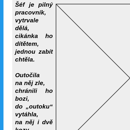
Šéf je pilný
pracovník,
vytrvale
dělá,
cikánka ho
dítětem,
jednou zabít
chtěla.
Outočila
na něj zle,
chránili ho
bozi,
do „outoku“
vytáhla,
na něj i dvě