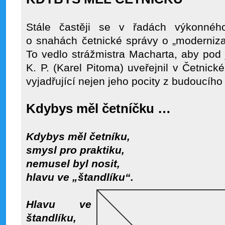
Stále častěji se v řadách výkonného
o snahách četnické správy o „moderniza
To vedlo strážmistra Macharta, aby po
K. P. (Karel Pitoma) uveřejnil v Četnick
vyjadřující nejen jeho pocity z budoucího
Kdybys měl četníčku …
Kdybys měl četníku,
smysl pro praktiku,
nemusel byl nosit,
hlavu ve „štandlíku“.
Hlavu ve
štandlíku,