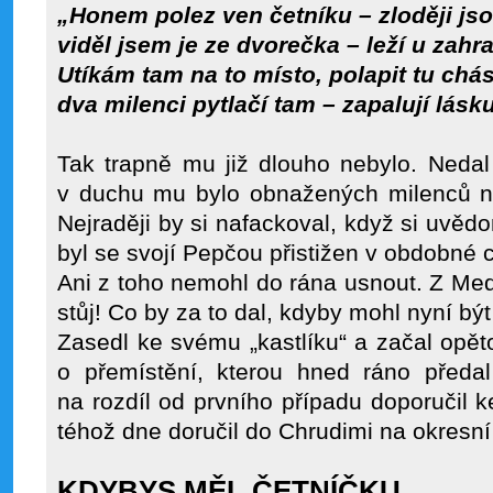
„Honem polez ven četníku – zloději jso
viděl jsem je ze dvorečka – leží u zahr
Utíkám tam na to místo, polapit tu chá
dva milenci pytlačí tam – zapalují lásku
Tak trapně mu již dlouho nebylo. Nedal
v duchu mu bylo obnažených milenců na
Nejraději by si nafackoval, když si uvědo
byl se svojí Pepčou přistižen v obdobné c
Ani z toho nemohl do rána usnout. Z Medl
stůj! Co by za to dal, kdyby mohl nyní být
Zasedl ke svému „kastlíku“ a začal opět
o přemístění, kterou hned ráno předal 
na rozdíl od prvního případu doporučil k
téhož dne doručil do Chrudimi na okresní č
KDYBYS MĚL ČETNÍČKU