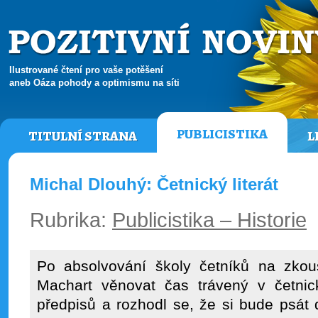
Ilustrované čtení pro vaše potěšení
aneb Oáza pohody a optimismu na síti
PUBLICISTIKA
TITULNÍ STRANA
L
Michal Dlouhý: Četnický literát
Rubrika:
Publicistika – Historie
Po absolvování školy četníků na zkouš
Machart věnovat čas trávený v četnic
předpisů a rozhodl se, že si bude psát 