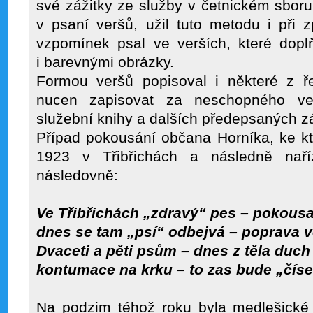
své zážitky ze služby v četnickém sboru.
v psaní veršů, užil tuto metodu i při 
vzpomínek psal ve verších, které dopl
i barevnými obrázky.
Formou veršů popisoval i některé z ře
nucen zapisovat za neschopného veli
služební knihy a dalších předepsaných z
Případ pokousání občana Horníka, ke k
1923 v Třibřichách a následně naříz
následovně:
Ve Třibřichách „zdravý“ pes – pokousa
dnes se tam „psí“ odbejvá – poprava v
Dvaceti a pěti psům – dnes z těla duch
kontumace na krku – to zas bude „číse
Na podzim téhož roku byla medlešické 