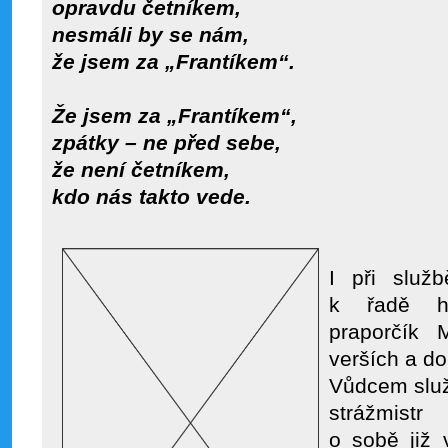
opravdu četníkem,
nesmáli by se nám,
že jsem za „Frantíkem“.
Že jsem za „Frantíkem“,
zpátky – ne před sebe,
že není četníkem,
kdo nás takto vede.
I při služ
k řadě hu
praporčík 
verších a do
Vůdcem služ
strážmist
o sobě již 