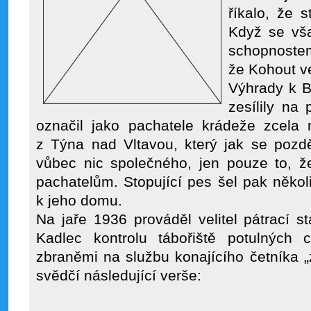
říkalo, že 
Když se vša
schopnostem
že Kohout v
Výhrady k 
zesílily na
označil jako pachatele krádeže zcel
z Týna nad Vltavou, který jak se pozd
vůbec nic společného, jen pouze to, že
pachatelům. Stopující pes šel pak něko
k jeho domu.
Na jaře 1936 prováděl velitel pátrací st
Kadlec kontrolu tábořiště potulných
zbraněmi na službu konajícího četníka „
svědčí následující verše: