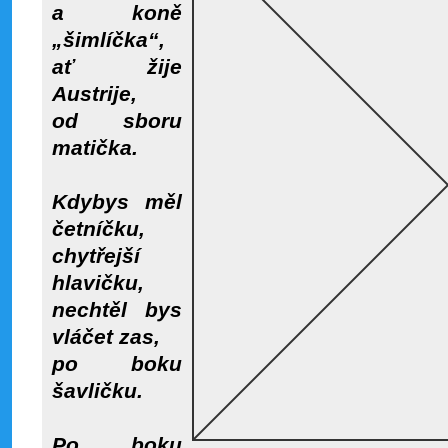
a koně
„šimlíčka“,
ať žije
Austrije,
od sboru
matička.
Kdybys měl
četníčku,
chytřejší
hlavičku,
nechtěl bys
vláčet zas,
po boku
šavličku.
Po boku