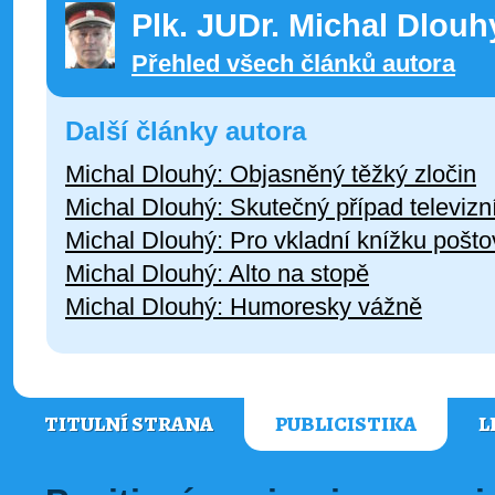
Plk. JUDr. Michal Dlouh
Přehled všech článků autora
Další články autora
Michal Dlouhý: Objasněný těžký zločin
Michal Dlouhý: Skutečný případ televizn
Michal Dlouhý: Pro vkladní knížku poštov
Michal Dlouhý: Alto na stopě
Michal Dlouhý: Humoresky vážně
TITULNÍ STRANA
PUBLICISTIKA
L