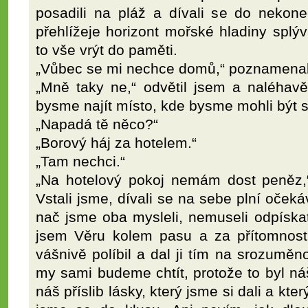
posadili na pláž a dívali se do nekon
přehlížeje horizont mořské hladiny splýv
to vše vrýt do paměti.
„Vůbec se mi nechce domů,“ poznamenala
„Mně taky ne,“ odvětil jsem a naléhavě
bysme najít místo, kde bysme mohli být s
„Napadá tě něco?“
„Borový háj za hotelem.“
„Tam nechci.“
„Na hotelový pokoj nemám dost peněz,“
Vstali jsme, dívali se na sebe plní oček
nač jsme oba mysleli, nemuseli odpíska
jsem Věru kolem pasu a za přítomnosti 
vášnivě políbil a dal ji tím na srozuměn
my sami budeme chtít, protože to byl ná
náš příslib lásky, který jsme si dali a kte