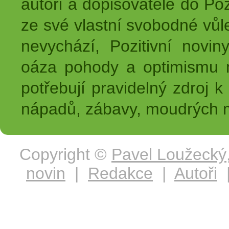
autoři a dopisovatelé do Pozi
ze své vlastní svobodné vůl
nevychází, Pozitivní novin
oáza pohody a optimismu na
potřebují pravidelný zdroj k 
nápadů, zábavy, moudrých m
Copyright ©
Pavel Loužecký
novin
|
Redakce
|
Autoři