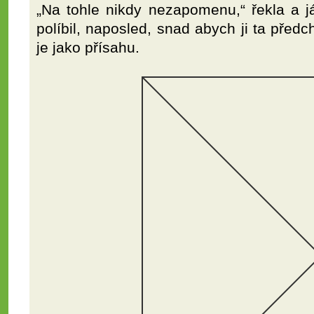
„Na tohle nikdy nezapomenu,“ řekla a já
políbil, naposled, snad abych ji ta předch
je jako přísahu.