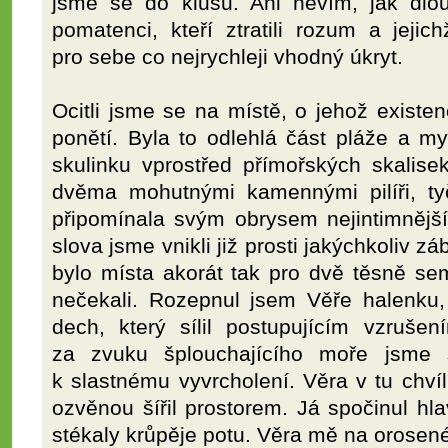
jsme se do klusu. Ani nevím, jak dlo
pomatenci, kteří ztratili rozum a jejic
pro sebe co nejrychleji vhodný úkryt.
Ocitli jsme se na místě, o jehož existen
ponětí. Byla to odlehlá část pláže a my
skulinku vprostřed přímořských skalise
dvěma mohutnými kamennými pilíři, tyč
připomínala svým obrysem nejintimnějš
slova jsme vnikli již prosti jakýchkoliv 
bylo místa akorát tak pro dvě těsně se
nečekali. Rozepnul jsem Věře halenku, př
dech, který sílil postupujícím vzruše
za zvuku šplouchajícího moře jsme s
k slastnému vyvrcholení. Věra v tu chvíli
ozvěnou šířil prostorem. Já spočinul hla
stékaly krůpěje potu. Věra mě na orosené 