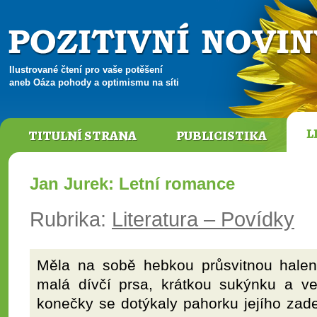
Ilustrované čtení pro vaše potěšení
aneb Oáza pohody a optimismu na síti
L
TITULNÍ STRANA
PUBLICISTIKA
Jan Jurek: Letní romance
Rubrika:
Literatura – Povídky
Měla na sobě hebkou průsvitnou hale
malá dívčí prsa, krátkou sukýnku a ve
konečky se dotýkaly pahorku jejího zadeč