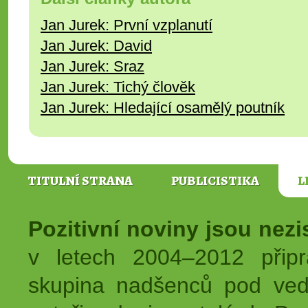
Jan Jurek: První vzplanutí
Jan Jurek: David
Jan Jurek: Sraz
Jan Jurek: Tichý člověk
Jan Jurek: Hledající osamělý poutník
TITULNÍ STRANA
PUBLICISTIKA
L
Pozitivní noviny jsou nez
v letech 2004–2012 přip
skupina nadšenců pod ved