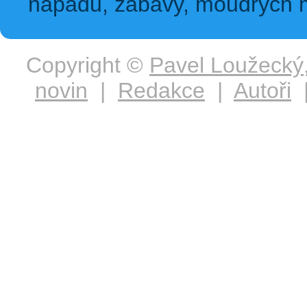
nápadů, zábavy, moudrých m
Copyright ©
Pavel Loužecký
novin
|
Redakce
|
Autoři