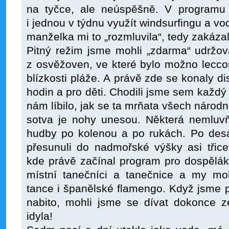
na tyčce, ale neúspěšně. V programu „
i jednou v týdnu využít windsurfingu a vod
manželka mi to „rozmluvila“, tedy zakázal
Pitný režim jsme mohli „zdarma“ udržova
z osvěžoven, ve které bylo možno lecco
blízkosti pláže. A právě zde se konaly d
hodin a pro děti. Chodili jsme sem každý
nám líbilo, jak se ta mrňata všech národn
sotva je nohy unesou. Některá nemluvň
hudby po kolenou a po rukách. Po desá
přesunuli do nadmořské výšky asi třic
kde právě začínal program pro dospěláky
místní tanečníci a tanečnice a my moh
tance i španělské flamengo. Když jsme p
nabito, mohli jsme se dívat dokonce z
idyla!