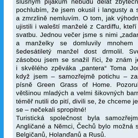
slušným pijákům nebudu dělat zbytečn
pochlubím, že jsem okusil i langusty a
a zmrzlině nemluvím. O tom, jak výhodn
ujistili i waleští manželé z Cardiffu, kteří
svatbu. Jednou večer jsme s nimi „zadar
a manželky se domluvily mnohem l
šedesátiletý manžel dost drmolil. S
zásobou jsem se snažil říci, že znám j
i skvělého zpěváka „pantera“ Toma Jo
když jsem – samozřejmě potichu – za
písně Green Grass of Home. Pozoru
většinou mladých a velmi šikovných ba
téměř nutili do pití, divili se, že chceme 
se – nečekali spropitné!
Turistická společnost byla samozřejm
Angličané a Němci, Čechů bylo možná st
Belgičanů, Holanďanů a Rusů.