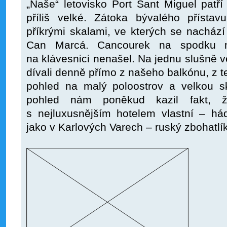
„Naše“ letovisko Port Sant Miguel patř
příliš velké. Zátoka bývalého přístav
příkrými skalami, ve kterých se nachází
Can Marcá. Cancourek na spodku m
na klávesnici nenašel. Na jednu slušně v
dívali denně přímo z našeho balkónu, z t
pohled na malý poloostrov a velkou s
pohled nám poněkud kazil fakt, ž
s nejluxusnějším hotelem vlastní – h
jako v Karlových Varech – ruský zbohatlík