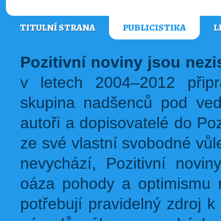
TITULNÍ STRANA
PUBLICISTIKA
L
Pozitivní noviny jsou nez
v letech 2004–2012 přip
skupina nadšenců pod ved
autoři a dopisovatelé do Pozi
ze své vlastní svobodné vůl
nevychází, Pozitivní novin
oáza pohody a optimismu na
potřebují pravidelný zdroj k 