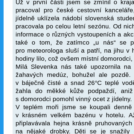
Už v první části jsem se zmínil o kraj
pracoval pro české cestovní kanceláře
jídelně uklízela nádobí slovenská studen
pracovala po celou letní sezónu. Od nich
informace o různých vystoupeních a akcíc
také o tom, že zatímco „u nás“ se p
pro meteorologa sluší a patří, na jihu v
hodiny lilo, což ovšem místní domorodci, z
Milá Slevenka nás také upozornila na 
žahavých medúz, bohužel ale pozdě.
v báječně čisté a snad 26°C teplé vod
žahla do měkké kůže podpaždí, aniž 
s domorodci pomohl vinný ocet z jídelny.
V teplém moři jsme se koupali denně
v krásném velkém bazénu v hotelu. 
připlavávala hejna krásně pruhovaných 
na nějaké drobky. Děti se je snažily 