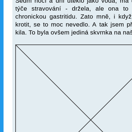
Sedm nocí a dní uteklo jako voda, má 
týče stravování - držela, ale ona t
chronickou gastritidu. Zato mně, i kdy
krotit, se to moc nevedlo. A tak jsem 
kila. To byla ovšem jediná skvrnka na na