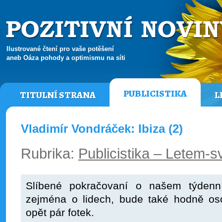
Ilustrované čtení pro vaše potěšení
aneb Oáza pohody a optimismu na síti
PUBLICISTIKA
TITULNÍ STRANA
L
Vladimír Vondráček: Ibiza (2)
Rubrika:
Publicistika – Letem-
Slíbené pokračovaní o našem týdenn
zejména o lidech, bude také hodně o
opět pár fotek.