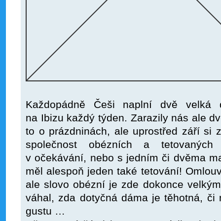
Každopádně Češi naplní dvě velká do
na Ibizu každý týden. Zarazily nás ale dv
to o prázdninách, ale uprostřed září si
společnost obézních a tetovanýc
v očekávání, nebo s jedním či dvěma malý
měl alespoň jeden také tetování! Omlou
ale slovo obézní je zde dokonce velký
váhal, zda dotyčná dáma je těhotná, či
gustu …