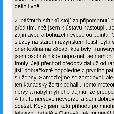
definitivně.
Z letištních střípků stojí za připomenutí 
před tím, než jsem k ústavu nastoupil. J
zajímavou a bohužel neveselou pointu. 
služby na starém ruzyňském letišti byla 
orientována na západ, kde byly i runway
jsem osobně nikdy nepoznal, se nemohl
fronty. Její přechod předpovídal už od rá
jistí dobráčkové odpoledne z prvního pat
služebny. Samozřejmě se zaradoval, ale 
ten kanadský žertík odhalil. Tento mete
nervy a nabyl mylného dojmu, že předpo
A tak to nervově nevydržel a sám dobro
odešel. Když jsem tuto příhodu po mnoha
televizní debatě v Ostravě, tak mi nevěřil