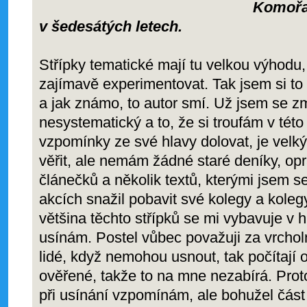
Komořanský z
v šedesátých letech.
Střípky tematické mají tu velkou výhodu,
zajímavě experimentovat. Tak jsem si to 
a jak známo, to autor smí. Už jsem se zm
nesystematický a to, že si troufám v tét
vzpomínky ze své hlavy dolovat, je velký
věřit, ale nemám žádné staré deníky, opr
článečků a několik textů, kterými jsem 
akcích snažil pobavit své kolegy a kole
většina těchto střípků se mi vybavuje v h
usínám. Postel vůbec považuji za vrcholn
lidé, když nemohou usnout, tak počítají 
ověřené, takže to na mne nezabírá. Pro
při usínání vzpomínám, ale bohužel část