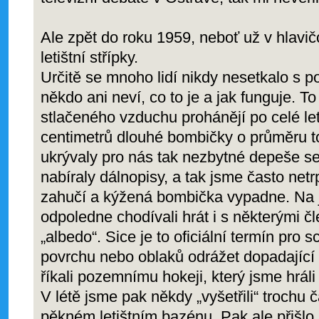
Ale zpět do roku 1959, neboť už v hlavič
letištní střípky.
Určitě se mnoho lidí nikdy nesetkalo s p
někdo ani neví, co to je a jak funguje. To
stlačeného vzduchu prohánějí po celé leti
centimetrů dlouhé bombičky o průměru to
ukrývaly pro nás tak nezbytné depeše s
nabíraly dálnopisy, a tak jsme často netrp
zahučí a kýžená bombička vypadne. Na 
odpoledne chodívali hrát i s některými č
„albedo“. Sice je to oficiální termín pr
povrchu nebo oblaků odrážet dopadající 
říkali pozemnímu hokeji, který jsme hrál
V létě jsme pak někdy „vyšetřili“ trochu
pěkném letištním bazénu. Pak ale přišlo 