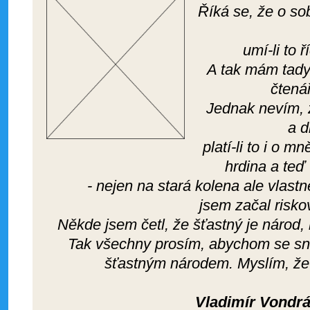
Říká se, že o so
umí-li to 
A tak mám tady 
čtená
Jednak nevím, z
a d
platí-li to i o 
hrdina a teď
- nejen na stará kolena ale vlast
jsem začal risko
Někde jsem četl, že šťastný je národ, 
Tak všechny prosím, abychom se sna
šťastným národem. Myslím, že 
Vladimír Vondr