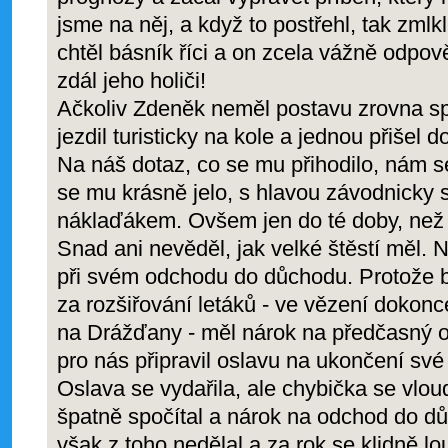
jsme na něj, a když to postřehl, tak zmlkl
chtěl básník říci a on zcela vážně odpově
zdál jeho holiči!
Ačkoliv Zdeněk neměl postavu zrovna sp
jezdil turisticky na kole a jednou přišel
Na náš dotaz, co se mu přihodilo, nám se
se mu krásně jelo, s hlavou závodnicky
náklaďákem. Ovšem jen do té doby, než te
Snad ani nevěděl, jak velké štěstí měl. N
při svém odchodu do důchodu. Protože 
za rozšiřování letáků - ve vězení dokonce
na Drážďany - měl nárok na předčasný 
pro nás připravil oslavu na ukončení své 
Oslava se vydařila, ale chybička se vloud
špatně spočítal a nárok na odchod do dů
však z toho nedělal a za rok se klidně lou