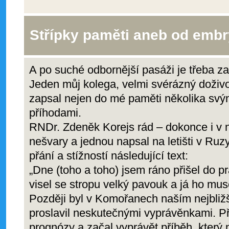
Střípky paměti aneb od embr
A po suché odbornější pasáži je třeba za
Jeden můj kolega, velmi svérázný doživo
zapsal nejen do mé paměti několika sv
příhodami.
RNDr. Zdeněk Korejs rád – dokonce i v n
nešvary a jednou napsal na letišti v Ruzyn
přání a stížností následující text:
„Dne (toho a toho) jsem ráno přišel do p
visel se stropu velký pavouk a já ho mus
Později byl v Komořanech naším nejbliž
proslavil neskutečnými vyprávěnkami. Př
prognózy a začal vyprávět příběh, který n