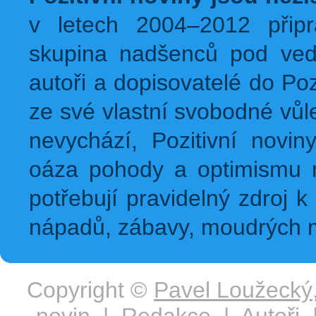
v letech 2004–2012 přip
skupina nadšenců pod ved
autoři a dopisovatelé do Pozi
ze své vlastní svobodné vůl
nevychází, Pozitivní novin
oáza pohody a optimismu na
potřebují pravidelný zdroj k 
nápadů, zábavy, moudrých m
Copyright ©
Pavel Loužecký