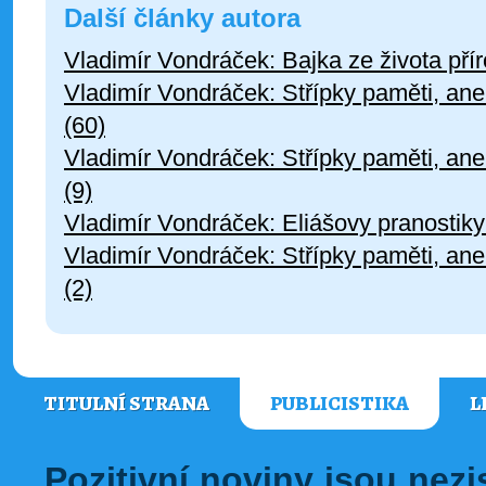
Další články autora
Vladimír Vondráček: Bajka ze života pří
Vladimír Vondráček: Střípky paměti, an
(60)
Vladimír Vondráček: Střípky paměti, an
(9)
Vladimír Vondráček: Eliášovy pranostiky
Vladimír Vondráček: Střípky paměti, an
(2)
TITULNÍ STRANA
PUBLICISTIKA
L
Pozitivní noviny jsou nez