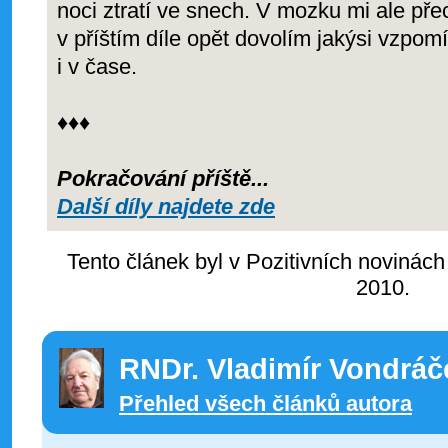
noci ztratí ve snech. V mozku mi ale přec
v příštím díle opět dovolím jakýsi vzpom
i v čase.
♦♦♦
Pokračování příště...
Další díly najdete zde
Tento článek byl v Pozitivních novinách
2010.
RNDr. Vladimír Vondráč
Přehled všech článků autora