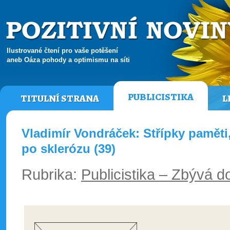
Ilustrované čtení pro vaše potěšení
aneb Oáza pohody a optimismu na síti
PUBLICISTIKA
TITULNÍ STRANA
L
Vladimír Vondráček: Střípky pamět
po sklerózu (39)
Rubrika:
Publicistika – Zbývá do