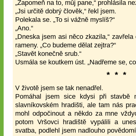
„Zapomeň na to, můj pane,“ prohlásila n
„Jsi určitě dobrý člověk,“ řekl jsem.
Polekala se. „To si vážně myslíš?“
„Ano.“
„Dneska jsem asi něco zkazila,“ zavřela o
rameny. „Co budeme dělat zejtra?“
„Stavět konečně srub.“
Usmála se koutkem úst. „Nadřeme se, co
* * *
V životě jsem se tak nenadřel.
Pomáhal jsem sice kdysi při stavbě
slavníkovském hradišti, ale tam nás pra
mohl odpočinout a někdo za mne vždyc
potom Vršovci hradiště vypálili a une
svatba, podlehl jsem nadlouho povědomí 