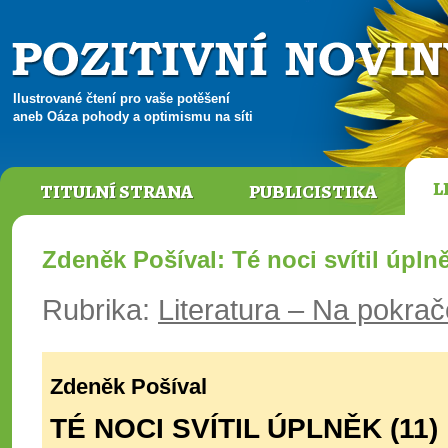
Ilustrované čtení pro vaše potěšení
aneb Oáza pohody a optimismu na síti
L
TITULNÍ STRANA
PUBLICISTIKA
Zdeněk Pošíval: Té noci svítil úplně
Rubrika:
Literatura – Na pokra
Zdeněk Pošíval
TÉ NOCI SVÍTIL ÚPLNĚK (11)