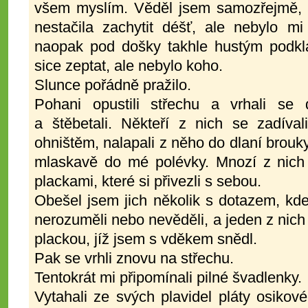
všem myslím. Věděl jsem samozřejmě, ž
nestačila zachytit déšť, ale nebylo m
naopak pod došky takhle hustým podkl
sice zeptat, ale nebylo koho.
Slunce pořádně pražilo.
Pohani opustili střechu a vrhali se
a štěbetali. Někteří z nich se zadíva
ohništěm, nalapali z něho do dlaní brouky,
mlaskavě do mé polévky. Mnozí z nich s
plackami, které si přivezli s sebou.
Obešel jsem jich několik s dotazem, kde
nerozuměli nebo nevěděli, a jeden z nic
plackou, jíž jsem s vděkem snědl.
Pak se vrhli znovu na střechu.
Tentokrát mi připomínali pilné švadlenky.
Vytahali ze svých plavidel pláty osikové