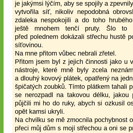
je jakýmsi lýčím, aby se spojily a zpevnily
vytvořila síť, nikoliv nepodobná obro
zdaleka nespokojili a do toho hrubého 
ještě mnohem tenčí pruty. Šlo to n
před polednem dokázali střechu hustě p
síťovinou.
Na mne přitom vůbec nebrali zřetel.
Přitom jsem byl z jejich činnosti jako u 
nástroje, které mně byly zcela neznám
a dlouhý kovový plátek, opatřený na jedn
špičatých zoubků. Tímto plátkem tahali 
se nerozpadl na takovou délku, jakou p
půjčili mi ho do ruky, abych si ozkusil o
opět kamsi ukryli.
Na chvilku se mě zmocnila pochybnost o j
přeci můj dům s mojí střechou a oni se pr