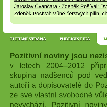
Jaroslav Čvančara - Zdeněk Pošíval: Dv
Zdeněk Pošíval: Vůně čerstvých pilin, c
TITULNÍ STRANA
PUBLICISTIKA
L
Pozitivní noviny jsou nez
v letech 2004–2012 přip
skupina nadšenců pod ved
autoři a dopisovatelé do Pozi
ze své vlastní svobodné vůl
nevychází, Pozitivní novin