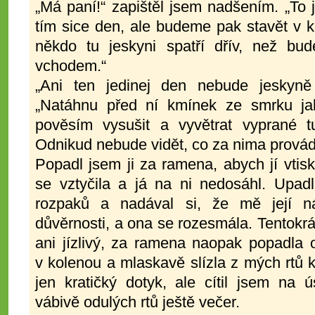
„Má paní!“ zapištěl jsem nadšením. „To 
tím sice den, ale budeme pak stavět v 
někdo tu jeskyni spatří dřív, než bu
vchodem.“
„Ani ten jedinej den nebude jeskyně o
„Natáhnu před ní kmínek ze smrku ja
pověsím vysušit a vyvětrat vyprané tu
Odnikud nebude vidět, co za nima provád
Popadl jsem ji za ramena, abych jí vtis
se vztyčila a já na ni nedosáhl. Upad
rozpaků a nadával si, že mě její n
důvěrnosti, a ona se rozesmála. Tentokrá
ani jízlivý, za ramena naopak popadla 
v kolenou a mlaskavě slízla z mých rtů 
jen kratičký dotyk, ale cítil jsem na 
vábivě odulých rtů ještě večer.