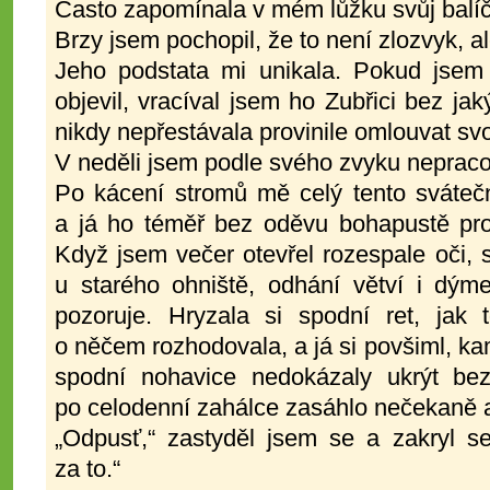
Často zapomínala v mém lůžku svůj balí
Brzy jsem pochopil, že to není zlozvyk, ale
Jeho podstata mi unikala. Pokud jsem
objevil, vracíval jsem ho Zubřici bez ja
nikdy nepřestávala provinile omlouvat sv
V neděli jsem podle svého zvyku nepraco
Po kácení stromů mě celý tento svátečn
a já ho téměř bez oděvu bohapustě pro
Když jsem večer otevřel rozespale oči, sp
u starého ohniště, odhání větví i d
pozoruje. Hryzala si spodní ret, jak 
o něčem rozhodovala, a já si povšiml, kam
spodní nohavice nedokázaly ukrýt be
po celodenní zahálce zasáhlo nečekaně a ž
„Odpusť,“ zastyděl jsem se a zakryl s
za to.“