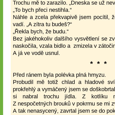
Trochu mě to zarazilo. „Dneska se už nev
„To bych přeci nestihla.“
Náhle a zcela překvapivě jsem pocítil, 
vadí. „A zítra tu budeš?“
„Řekla bych, že budu.“
Bez jakéhokoliv dalšího vysvětlení se zv
naskočila, vzala bidlo a zmizela v zátoči
A já ve vodě usnul.
* * *
Před ránem byla polévka plná hmyzu.
Probudil mě totiž chlad a hladové sví
prokřehlý a vymáčený jsem se doškobrtal
si nabral trochu jídla. Z kotlíku
Z nespočetných brouků v pokrmu se mi z
A tak nenasycený, zavrtal jsem se do pok