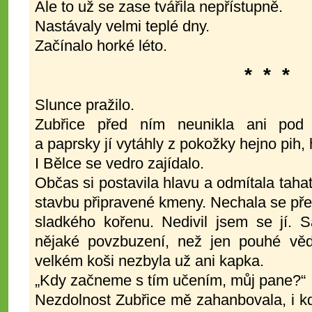
Ale to už se zase tvářila nepřístupně.
Nastávaly velmi teplé dny.
Začínalo horké léto.
* * *
Slunce pražilo.
Zubřice před ním neunikla ani po
a paprsky jí vytáhly z pokožky hejno pih,
I Bělce se vedro zajídalo.
Občas si postavila hlavu a odmítala taha
stavbu připravené kmeny. Nechala se př
sladkého kořenu. Nedivil jsem se jí. 
nějaké povzbuzení, než jen pouhé věd
velkém koši nezbyla už ani kapka.
„Kdy začneme s tím učením, můj pane?“
Nezdolnost Zubřice mě zahanbovala, i kdy