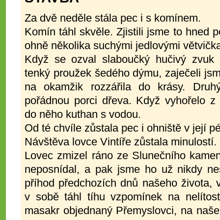
Za dvě neděle stála pec i s komínem.
Komín táhl skvěle. Zjistili jsme to hned
ohně několika suchými jedlovými větvičk
Když se ozval slaboučký hučivý zvuk
tenký proužek šedého dýmu, zaječeli js
na okamžik rozzářila do krásy. Druhý
pořádnou porci dřeva. Když vyhořelo z 
do něho kuthan s vodou.
Od té chvíle zůstala pec i ohniště v její pé
Návštěva lovce Vintíře zůstala minulostí.
Lovec zmizel ráno ze Slunečního kamene
neposnídal, a pak jsme ho už nikdy nesp
příhod předchozích dnů našeho života, 
v sobě táhl tíhu vzpomínek na nelítost
masakr objednaný Přemyslovci, na naše 