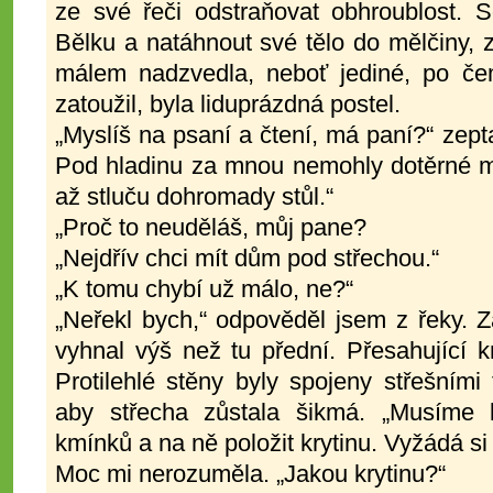
ze své řeči odstraňovat obhroublost. S
Bělku a natáhnout své tělo do mělčiny, 
málem nadzvedla, neboť jediné, po č
zatoužil, byla liduprázdná postel.
„Myslíš na psaní a čtení, má paní?“ zept
Pod hladinu za mnou nemohly dotěrné mu
až stluču dohromady stůl.“
„Proč to neuděláš, můj pane?
„Nejdřív chci mít dům pod střechou.“
„K tomu chybí už málo, ne?“
„Neřekl bych,“ odpověděl jsem z řeky. Z
vyhnal výš než tu přední. Přesahující 
Protilehlé stěny byly spojeny střešními
aby střecha zůstala šikmá. „Musíme k
kmínků a na ně položit krytinu. Vyžádá si
Moc mi nerozuměla. „Jakou krytinu?“