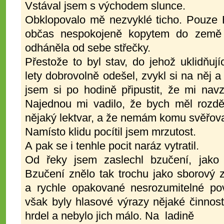
Vstával jsem s východem slunce.
Obklopovalo mě nezvyklé ticho. Pouze 
občas nespokojeně kopytem do země 
odháněla od sebe střečky.
Přestože to byl stav, do jehož uklidňují
lety dobrovolně odešel, zvykl si na něj a
jsem si po hodině připustit, že mi nav
Najednou mi vadilo, že bych měl rozděl
nějaký lektvar, a že nemám komu svěřova
Namísto klidu pocítil jsem mrzutost.
A pak se i tenhle pocit naráz vytratil.
Od řeky jsem zaslechl bzučení, jako 
Bzučení znělo tak trochu jako sborový z
a rychle opakované nesrozumitelné po
však byly hlasové výrazy nějaké činnost
hrdel a nebylo jich málo. Na ladině