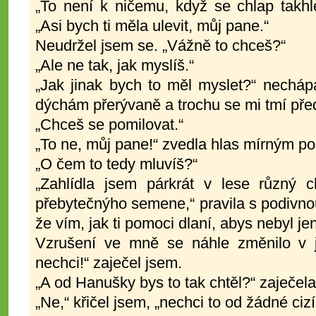
„To není k ničemu, když se chlap takhle
„Asi bych ti měla ulevit, můj pane.“
Neudržel jsem se. „Vážně to chceš?“
„Ale ne tak, jak myslíš.“
„Jak jinak bych to měl myslet?“ nechápa
dýchám přerývaně a trochu se mi tmí pře
„Chceš se pomilovat.“
„To ne, můj pane!“ zvedla hlas mírným p
„O čem to tedy mluvíš?“
„Zahlídla jsem párkrát v lese různý c
přebytečnýho semene,“ pravila s podivnou
že vím, jak ti pomoci dlaní, abys nebyl j
Vzrušení ve mně se náhle změnilo v ja
nechci!“ zaječel jsem.
„A od Hanušky bys to tak chtěl?“ zaječela
„Ne,“ křičel jsem, „nechci to od žádné ciz