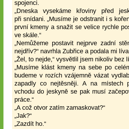
spojenci.
„Dneska vysekáme křoviny před jesk
při snídani. „Musíme je odstranit i s koř
první kmeny a snažit se velice rychle po
ve skále.“
„Nemůžeme postavit nejprve zadní stěn
nejdřív?“ navrhla Zubřice a podala mi lí
„Žel, to nejde,“ vysvětlil jsem nikoliv bez lí
„Musíme klást kmeny na sebe po celém
budeme v rozích vzájemně vázat vydla
zapadly co nejtěsněji. A na místech 
vchodu do jeskyně se pak musí začepo
práce.“
„A což otvor zatím zamaskovat?“
„Jak?“
„Zazdít ho.“