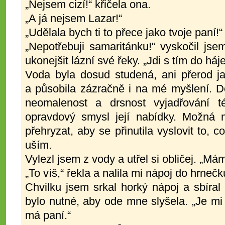
„Nejsem cizí!“ křičela ona.
„A já nejsem Lazar!“
„Udělala bych ti to přece jako tvoje paní!“
„Nepotřebuji samaritánku!“ vyskočil js
ukonejšit lázní své řeky. „Jdi s tím do háje
Voda byla dosud studená, ani přerod jara
a působila zázračně i na mé myšlení. D
neomalenost a drsnost vyjadřování 
opravdový smysl její nabídky. Možná
přehryzat, aby se přinutila vyslovit to,
uším.
Vylezl jsem z vody a utřel si obličej. „Má
„To víš,“ řekla a nalila mi nápoj do hrnečk
Chvilku jsem srkal horký nápoj a sbíral v
bylo nutné, aby ode mne slyšela. „Je mi l
má paní.“