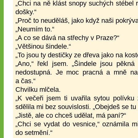
„Chci na ně klást snopy suchých stébel r
došky.“
„Proč to neuděláš, jako když naši pokrýva
„Neumím to.“
„A co se dává na střechy v Praze?“
„Většinou šindele.“
„To jsou ty destičky ze dřeva jako na kost
„Ano,“ řekl jsem. „Šindele jsou pěkná 
nedostupná. Je moc pracná a mně na ni
a čas.“
Chvilku mlčela.
„K večeři jsem ti uvařila sytou polívku 
sdělila mi bez souvislosti. „Obejdeš se 
„Jistě, ale co chceš udělat, má paní?“
„Chci se vydat do vesnice,“ oznámila mi 
do setmění.“