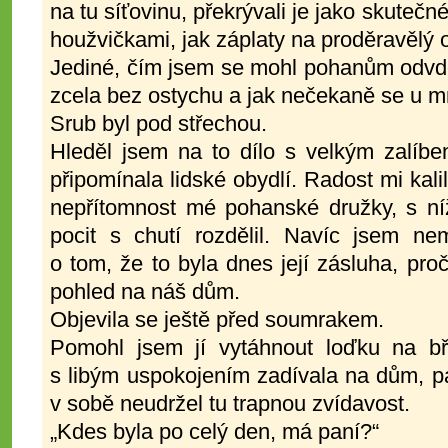
na tu síťovinu, překrývali je jako skutečné
houžvičkami, jak záplaty na proděravělý 
Jediné, čím jsem se mohl pohanům odvděčit
zcela bez ostychu a jak nečekaně se u mne 
Srub byl pod střechou.
Hleděl jsem na to dílo s velkým zalíb
připomínala lidské obydlí. Radost mi kal
nepřítomnost mé pohanské družky, s ní
pocit s chutí rozdělil. Navíc jsem n
o tom, že to byla dnes její zásluha, proč
pohled na náš dům.
Objevila se ještě před soumrakem.
Pomohl jsem jí vytáhnout loďku na bře
s libým uspokojením zadívala na dům, pa
v sobě neudržel tu trapnou zvídavost.
„Kdes byla po celý den, má paní?“