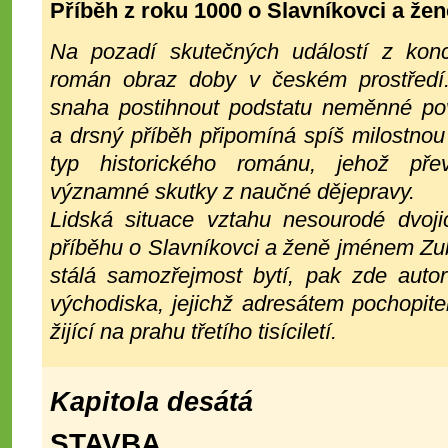
Příběh z roku 1000 o Slavníkovci a ž
Na pozadí skutečných událostí z kon
román obraz doby v českém prostředí
snaha postihnout podstatu neměnné po
a drsný příběh připomíná spíš milostno
typ historického románu, jehož pře
významné skutky z naučné dějepravy.
Lidská situace vztahu nesourodé dvoji
příběhu o Slavníkovci a ženě jménem Zubři
stálá samozřejmost bytí, pak zde autor 
východiska, jejichž adresátem pochopitel
žijící na prahu třetího tisíciletí.
Kapitola desátá
STAVBA