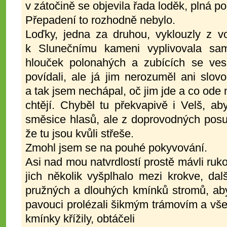
v zátočině se objevila řada loděk, plná p
Přepadení to rozhodně nebylo.
Loďky, jedna za druhou, vyklouzly z v
k Slunečnímu kameni vyplivovala sa
hlouček polonahých a zubících se vesn
povídali, ale já jim nerozuměl ani slov
a tak jsem nechápal, oč jim jde a co ode
chtějí. Chyběl tu překvapivě i Velš, ab
směsice hlasů, ale z doprovodných posu
že tu jsou kvůli střeše.
Zmohl jsem se na pouhé pokyvování.
Asi nad mou natvrdlostí prostě mávli ruk
jich několik vyšplhalo mezi krokve, dal
pružných a dlouhých kmínků stromů, aby
pavouci prolézali šikmým trámovím a všeli
kmínky křížily, obtáčeli