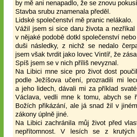
by mě ani nenapadlo, že se znovu pokusí
Stavba srubu znamenala předěl.
Lidské společenství mě pranic nelákalo.
Vážil jsem si sice daru života a nezříkal
v nějaké podobě dotkl společenství neb
duši následky, z nichž se nedalo čerp
jsem však tvrdit jako lovec Vintíř, že zás
Spíš jsem se v nich příliš nevyznal.
Na Libici mne sice pro život dost pouč
podle Ježíšova učení, prozradili mi le
a jeho lidech, dávali mi za příklad svaté
Václava, vedli mne k tomu, abych se ř
Božích přikázání, ale já snad žil v jiné
zákony úplně jiné.
Na Libici zachránila můj život před vla
nepřítomnost. V lesích se z krutých