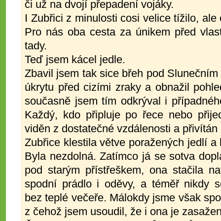
či už na dvojí přepadení vojáky.
I Zubřici z minulosti cosi velice tížilo, al
Pro nás oba cesta za únikem před vlast
tady.
Teď jsem kácel jedle.
Zbavil jsem tak sice břeh pod Sluneční
úkrytu před cizími zraky a obnažil pohle
současně jsem tím odkrýval i případného
Každý, kdo připluje po řece nebo přij
viděn z dostatečné vzdálenosti a přivítá
Zubřice klestila větve poražených jedlí a
Byla nezdolná. Zatímco já se sotva dopla
pod starým přístřeškem, ona stačila n
spodní prádlo i oděvy, a téměř nikdy s
bez teplé večeře. Málokdy jsme však spolu
z čehož jsem usoudil, že i ona je zasaže