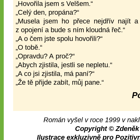
„Hovořila jsem s Velšem.“
„Celý den, propána?“
„Musela jsem ho přece nejdřív najít a
z opojení a bude s ním kloudná řeč.“
„A o čem jste spolu hovořili?“
„O tobě.“
„Opravdu? A proč?“
„Abych zjistila, jestli se nepletu.“
„A co jsi zjistila, má paní?“
„Že tě přijde zabít, můj pane.“
P
Román vyšel v roce 1999 v nak
Copyright © Zdeněk
Ilustrace exkluzivně pro Pozitivn