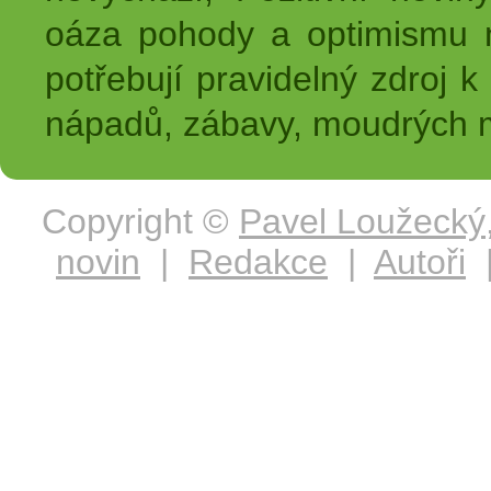
oáza pohody a optimismu na
potřebují pravidelný zdroj k 
nápadů, zábavy, moudrých m
Copyright ©
Pavel Loužecký
novin
|
Redakce
|
Autoři