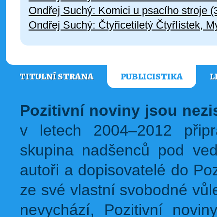
Ondřej Suchý: Komici u psacího stroje 
Ondřej Suchý: Čtyřicetiletý Čtyřlístek, M
TITULNÍ STRANA
PUBLICISTIKA
L
Pozitivní noviny jsou nez
v letech 2004–2012 přip
skupina nadšenců pod ved
autoři a dopisovatelé do Pozi
ze své vlastní svobodné vůl
nevychází, Pozitivní novin