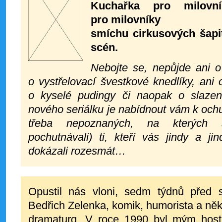
Kuchařka pro milovní
pro milovníky
smíchu cirkusových šapi
scén.
Nebojte se, nepůjde ani o
o vystřelovací švestkové knedlíky, ani
o kyselé pudingy či naopak o slazen
nového seriálku je nabídnout vám k ochu
třeba nepoznaných, na kterých s
pochutnávali) ti, kteří vás jindy a ji
dokázali rozesmát…
Opustil nás vloni, sedm týdnů před 
Bedřich Zelenka, komik, humorista a někd
dramaturg. V roce 1990 byl mým host