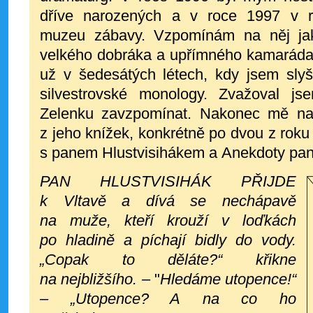
dříve narozených a v roce 1997 v r
muzeu zábavy. Vzpomínám na něj jak
velkého dobráka a upřímného kamaráda,
už v šedesátých létech, kdy jsem slyš
silvestrovské monology. Zvažoval j
Zelenku zavzpomínat. Nakonec mě na
z jeho knížek, konkrétně po dvou z rok
s panem Hlustvisihákem a Anekdoty pa
PAN HLUSTVISIHÁK PŘIJDE
k Vltavě a dívá se nechápavě
na muže, kteří krouží v loďkách
po hladině a píchají bidly do vody.
„Copak to děláte?“ křikne
na nejbližšího. –
"
Hledáme utopence!“
–
„Utopence? A na co ho