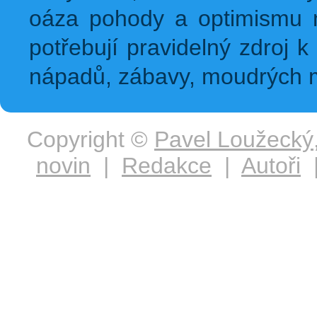
oáza pohody a optimismu na
potřebují pravidelný zdroj k 
nápadů, zábavy, moudrých m
Copyright ©
Pavel Loužecký
novin
|
Redakce
|
Autoři