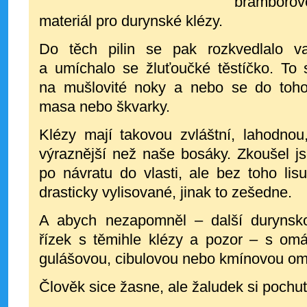
bramborové
materiál pro durynské klézy.
Do těch pilin se pak rozkvedlalo va
a umíchalo se žluťoučké těstíčko. To 
na mušlovité noky a nebo se do toho
masa nebo škvarky.
Klézy mají takovou zvláštní, lahodnou
výraznější než naše bosáky. Zkoušel j
po návratu do vlasti, ale bez toho lis
drasticky vylisované, jinak to zešedne.
A abych nezapomněl – další durynskou
řízek s těmihle klézy a pozor
–
s omáč
gulášovou, cibulovou nebo kmínovou o
Člověk sice žasne, ale žaludek si pochut