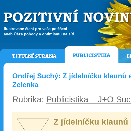
Ilustrované čtení pro vaše potěšení
aneb Oáza pohody a optimismu na síti
PUBLICISTIKA
TITULNÍ STRANA
L
Ondřej Suchý: Z jídelníčku klaunů 
Zelenka
Rubrika:
Publicistika – J+O Su
Z jídelníčku klaunů