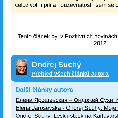
celoživotní píli a houževnatosti jsem se 
Tento článek byl v Pozitivních novinách
2012.
Ondřej Suchý
Přehled všech článků autora
Další články autora
Елена Ярошевская – Ондржей Сухи: М
Elena Jaroševská - Ondřej Suchý: Moje
Ondřej Suchý: Lesk i stesk na Karlovars