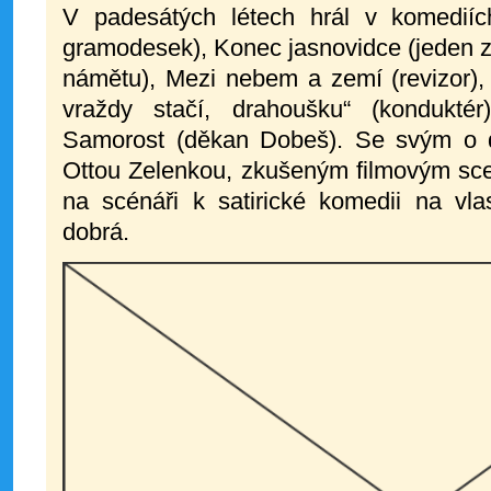
V padesátých létech hrál v komediíc
gramodesek), Konec jasnovidce (jeden z 
námětu), Mezi nebem a zemí (revizor), 
vraždy stačí, drahoušku“ (kondukté
Samorost (děkan Dobeš). Se svým o d
Ottou Zelenkou, zkušeným filmovým scen
na scénáři k satirické komedii na vl
dobrá.