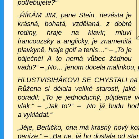
potřebujete?“
„ŘÍKÁM JIM, pane Stein, nevěsta je
krásná, bohatá, vzdělaná, z dobré
rodiny, hraje na klavír, mluví
francouzsky a anglicky, je znamenitá
plavkyně, hraje golf a tenis…“
–
„To je
báječné! A to nemá vůbec žádnou
vadu?“
–
„No… jenom docela malinkou, pa
HLUSTVISIHÁKOVI SE CHYSTALI na m
Růžena si dělala veliké starosti, jaké
poradil: „To je jednoduchý, půjdeme 
vlak.“
–
„Jak to?“
–
„No já budu hodn
a vykládat.“
„Jéje, Bertičko, ona má krásný nový ko
peníze.“
–
„Ba ne, já ho dostala od st