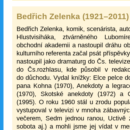
Bedřich Zelenka (1921–2011)
Bedřich Zelenka, komik, scenárista, aut
Hlustvisiháka, ztvárněného Lubomí
obchodní akademii a nastoupil dráhu ob
kulturního referenta začal psát příspěvk
nastoupil jako dramaturg do Čs. televiz
do Čs.rozhlasu, kde působil v reda
do důchodu. Vydal knížky: Elce pelce d
pana Kohna (1970), Anekdoty a legra
(1970), Skotské anekdoty (1972) a 
(1995). O roku 1960 stál u zrodu popul
vystupoval v televizi v mnoha zábavný
večerem, Sedm jednou ranou, Uctivě 
sobota aj.) a mohli jsme jej vídat v men