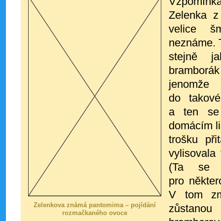
Vzpomínka,
Zelenka z
velice 
neznáme. T
stejně j
bramborá
jenomže
do takové
a ten se
domácím li
trošku př
vylisovala
(Ta se 
pro někte
V tom zm
Zelenkova známá pantomima – pojídání
zůstanou 
rozmačkaného ovoce