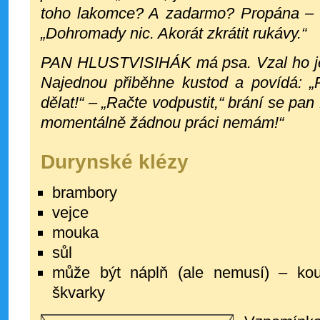
toho lakomce? A zadarmo? Propána – 
„Dohromady nic. Akorát zkrátit rukávy.“
PAN HLUSTVISIHÁK má psa. Vzal ho je
Najednou přiběhne kustod a povídá: 
dělat!“
–
„Račte vodpustit,“ brání se pan H
momentálně žádnou práci nemám!“
Durynské klézy
brambory
vejce
mouka
sůl
může být náplň (ale nemusí) – k
škvarky