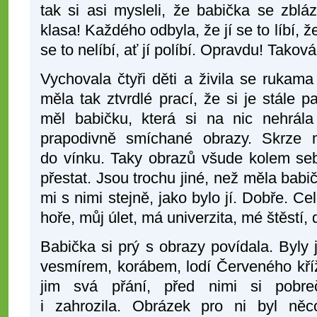
tak si asi mysleli, že babička se zblá
klasa! Každého odbyla, že jí se to líbí,
se to nelíbí, ať jí políbí. Opravdu! Takov
Vychovala čtyři děti a živila se rukam
měla tak ztvrdlé prací, že si je stále 
měl babičku, která si na nic nehrá
prapodivně smíchané obrazy. Skrze
do vínku. Taky obrazů všude kolem s
přestat. Jsou trochu jiné, než měla babič
mi s nimi stejně, jako bylo jí. Dobře. Ce
hoře, můj úlet, má univerzita, mé štěstí, 
Babička si prý s obrazy povídala. Byly 
vesmírem, korábem, lodí Červeného kří
jim svá přání, před nimi si pobreče
i zahrozila. Obrázek pro ni byl něc