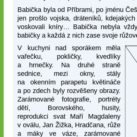
Babička byla od Příbrami, po jménu Češ
jen prošlo vojska, dráteníků, kdejakých
voskovali kníry… Babička nebyla vžd
babičky a každá z nich zase svoje růžové
V kuchyni nad sporákem měla
vařečku, pokličky, kvedlíky
a hrnečky. Na druhé straně
sednice, mezi okny, stály
na okenním parapetu květináče
a po zdech byly rozvěšeny obrazy.
Zarámované fotografie, portréty
dětí, Borovského, husity,
reprodukci svat Maří Magdaleny
v oválu, Jan Žižka, Hradčana, růže
a máky ve váze, zarámované