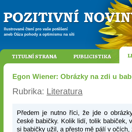
Ilustrované čtení pro vaše potěšení
aneb Oáza pohody a optimismu na síti
L
TITULNÍ STRANA
PUBLICISTIKA
Egon Wiener: Obrázky na zdi u bab
Rubrika:
Literatura
Předem je nutno říci, že jde o obráz
české babičky. Kolik lidí, tolik babiček, v
si babičky užil, a přesto mě pálí v očích,