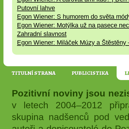
Putovní lahve
Egon Wiener: S humorem do světa mód
Egon Wiener: Motýlka už na pasece nechy
Zahradní slavnost
Egon Wiener: Miláček Múzy a Štěstěny 
TITULNÍ STRANA
PUBLICISTIKA
L
Pozitivní noviny jsou nez
v letech 2004–2012 přip
skupina nadšenců pod ved
autoři a dopisovatelé do Pozi