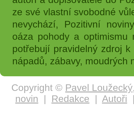
ze své vlastní svobodné vůl
nevychází, Pozitivní novin
oáza pohody a optimismu na
potřebují pravidelný zdroj k 
nápadů, zábavy, moudrých m
Copyright ©
Pavel Loužecký
novin
|
Redakce
|
Autoři