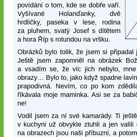
povídání o tom, kde se dobře vaří.
Vyšívané Holanďanky, dvě
hrdličky, paseka v lese, rodina
za pluhem, svatý Josef s dítětem
a hora Říp s rotundou na vršku.
Obrázků bylo tolik, že jsem si připadal
Ještě jsem zapomněl na obrázek Bož
a vsadím se, že víc jich nebylo, mne
obrazy… Bylo to, jako když spadne lavina
prapodivná. Nevím, co po kom zdědil
říkávala moje maminka. Asi se za babič
ne!
Vodil jsem za ní své kamarády. Ti ještě 
v kuchyni už obvykle ztuhli a jen valili 
na obrazech jsou naši příbuzní, a potom,