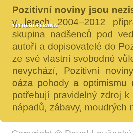
Pozitivní noviny jsou nez
v letech 2004–2012 přip
TITULNÍ STRANA
skupina nadšenců pod ved
autoři a dopisovatelé do Pozi
ze své vlastní svobodné vůl
nevychází, Pozitivní novin
oáza pohody a optimismu na
potřebují pravidelný zdroj k 
nápadů, zábavy, moudrých m