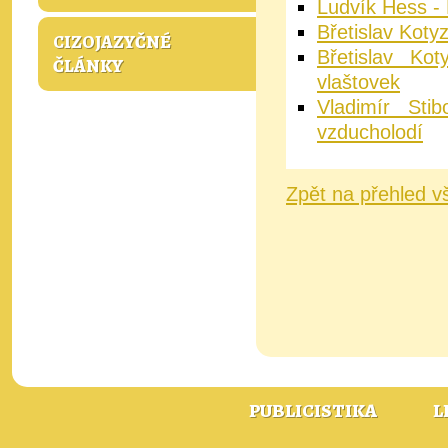
Ludvík Hess - 
Břetislav Koty
CIZOJAZYČNÉ
Břetislav Ko
ČLÁNKY
vlaštovek
Vladimír Sti
vzducholodí
Zpět na přehled v
PUBLICISTIKA
L