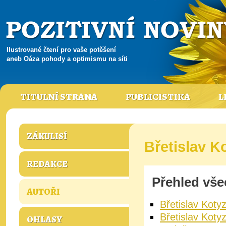
Ilustrované čtení pro vaše potěšení
aneb Oáza pohody a optimismu na síti
TITULNÍ STRANA
PUBLICISTIKA
L
ZÁKULISÍ
Břetislav K
REDAKCE
Přehled vše
AUTOŘI
Břetislav Kotyz
Břetislav Kot
OHLASY