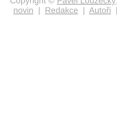
Copyright ©
Pavel Loužecký
novin
|
Redakce
|
Autoři