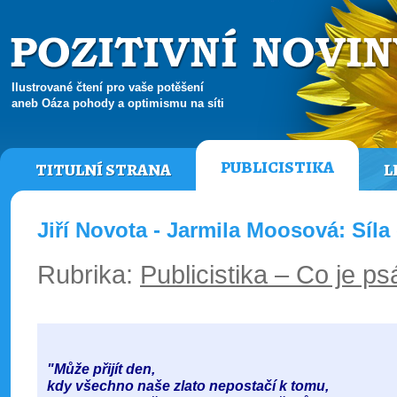
Ilustrované čtení pro vaše potěšení
aneb Oáza pohody a optimismu na síti
PUBLICISTIKA
TITULNÍ STRANA
L
Jiří Novota - Jarmila Moosová: Síl
Rubrika:
Publicistika – Co je ps
"Může přijít den,
kdy všechno naše zlato nepostačí k tomu,