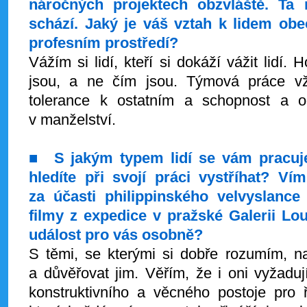
náročných projektech obzvláště. T
schází. Jaký je váš vztah k lidem ob
profesním prostředí?
Vážím si lidí, kteří si dokáží vážit lidí.
jsou, a ne čím jsou. Týmová práce vž
tolerance k ostatním a schopnost a o
v manželství.
■
S jakým typem lidí se vám pracuj
hledíte při svojí práci vystříhat?
Vím
za účasti philippinského velvyslance
filmy z expedice v pražské Galerii L
událost pro vás osobně?
S těmi, se kterými si dobře rozumím, n
a důvěřovat jim. Věřím, že i oni vyžadu
konstruktivního a věcného postoje pro ř