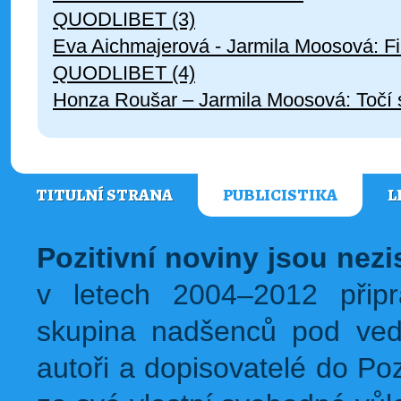
QUODLIBET (3)
Eva Aichmajerová - Jarmila Moosová: Fi
QUODLIBET (4)
Honza Roušar – Jarmila Moosová: Točí s
TITULNÍ STRANA
PUBLICISTIKA
L
Pozitivní noviny jsou nez
v letech 2004–2012 přip
skupina nadšenců pod ved
autoři a dopisovatelé do Pozi