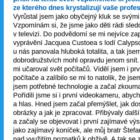
ze kterého dnes krystalizují vaše profe
Vyrůstal jsem jako obyčejný kluk se svými
Vzpomínám si, že jsme jako děti rádi sled
v televizi. Do podvědomí se mi nejvíce za
vyprávění Jacquea Custoea s lodí Calyps
u nás panovala hluboká totalita, a tak j
dobrodružstvích mohl opravdu jenom snít
mi učaroval svět počítačů. Viděl jsem i prv
počítače a zalíbilo se mi to natolik, že jse
jsem potřebné technologie a začal zkouma
Pořídili jsme si i první videokameru, abych
a hlas. Hned jsem začal přemýšlet, jak do
obrázky a jak je zpracovat. Přibývaly dalš
a začaly se objevovat i první zajímavé výs
jako zajímavý koníček, ale můj bratr Štef
nad využitím poznatků k obživě. A tak se