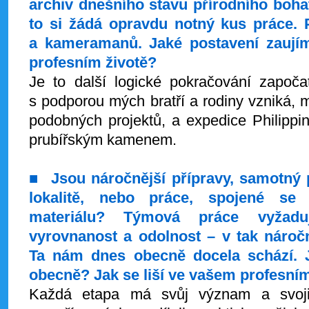
archiv dnešního stavu přírodního boh
to si žádá opravdu notný kus práce. 
a kameramanů. Jaké postavení zaujím
profesním životě?
Je to další logické pokračování započa
s podporou mých bratří a rodiny vzniká, m
podobných projektů, a expedice Philipp
prubířským kamenem.
■
Jsou náročnější přípravy, samotný 
lokalitě, nebo práce, spojené se
materiálu?
Týmová práce vyžadu
vyrovnanost a odolnost – v tak nároč
Ta nám dnes obecně docela schází. J
obecně? Jak se liší ve vašem profesní
Každá etapa má svůj význam a svoji 