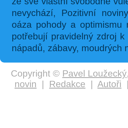
ze své vlastní svobodné vůl
nevychází, Pozitivní novin
oáza pohody a optimismu na
potřebují pravidelný zdroj k 
nápadů, zábavy, moudrých m
Copyright ©
Pavel Loužecký
novin
|
Redakce
|
Autoři