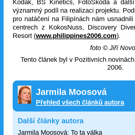
Kodak, BS Kinetics, FotoŠkoda a dalš
významný podíl na realizaci projektu. Po
pro natáčení na Filipínách nám usnadnili
centrech z KokosNuss, Discovery Divers
Resort (
www.philippines2006.com
).
foto © Jiří Nov
Tento článek byl v Pozitivních novinách
2006.
Jarmila Moosová
Přehled všech článků autora
Další články autora
Jarmila Moosová: To ta válka