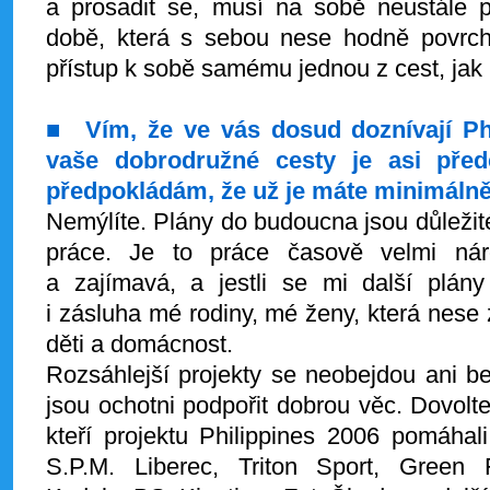
a prosadit se, musí na sobě neustále p
době, která s sebou nese hodně povrchn
přístup k sobě samému jednou z cest, jak 
■
Vím, že ve vás dosud doznívají Phi
vaše dobrodružné cesty je asi pře
předpokládám, že už je máte minimálně
Nemýlíte. Plány do budoucna jsou důleži
práce. Je to práce časově velmi nár
a zajímavá, a jestli se mi další plány
i zásluha mé rodiny, mé ženy, která nese 
děti a domácnost.
Rozsáhlejší projekty se neobejdou ani be
jsou ochotni podpořit dobrou věc. Dovol
kteří projektu Philippines 2006 pomáhal
S.P.M. Liberec, Triton Sport, Green 