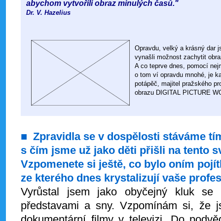
abychom vytvořili obraz minulých časů."
Dr. V. Hazelius
Opravdu, velký a krásný dar js
vynašli možnost zachytit obr
A co teprve dnes, pomocí nej
o tom ví opravdu mnohé, je k
potápěč, majitel pražského pro
obrazu DIGITAL PICTURE 
■
Zpravidla se v dospělosti stáváme tí
s čím jsme už jako děti přišli na tento s
Vzpomenete si ještě, co bylo oním pojí
ze kterého dnes krystalizují vaše profe
Vyrůstal jsem jako obyčejný kluk se 
představami a sny. Vzpomínám si, že js
dokumentární filmy v televizi. Do podv