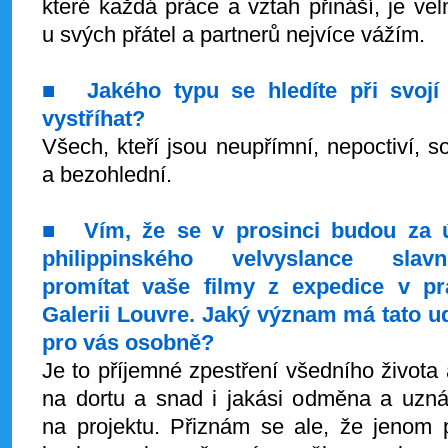
které každá práce a vztah přináší, je vel
u svých přátel a partnerů nejvíce vážím.
■
Jakého typu se hledíte při svojí
vystříhat?
Všech, kteří jsou neupřímní, nepoctiví, s
a bezohlední.
■
Vím, že se v prosinci budou za ú
philippinského velvyslance slavn
promítat vaše filmy z expedice v pr
Galerii Louvre. Jaký význam má tato u
pro vás osobně?
Je to příjemné zpestření všedního života
na dortu a snad i jakási odměna a uznán
na projektu. Přiznám se ale, že jenom p