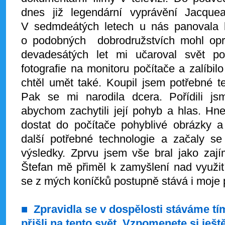
dnes již legendární vyprávění Jacque
V sedmdeátých letech u nás panovala hl
o podobných dobrodružstvích mohl opr
devadesátých let mi učaroval svět po
fotografie na monitoru počítače a zalíbilo
chtěl umět také. Koupil jsem potřebné t
Pak se mi narodila dcera. Pořídili js
abychom zachytili její pohyb a hlas. Hn
dostat do počítače pohyblivé obrázky a 
další potřebné technologie a začaly se
výsledky. Zprvu jsem vše bral jako zají
Štefan mě přiměl k zamyšlení nad využit
se z mých koníčků postupně stává i moje 
■
Zpravidla se v dospělosti stáváme tím
přišli na tento svět. Vzpomenete si ješt