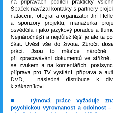
na přípravách podíleli prakticky všich
Špaček navázal kontakty s partnery projek
natáčení, fotograf a organizátor Jiří Hell
a sponzory projektu, manažerka proj
osvědčila i jako jazykový poradce a tlum
Nejnáročnější a nejdůležitější je ale ta po
část. Uvést vše do života. Zúročit dos
práci. Jsou to měsíce náročné 
při zpracovávání dokumentů ve střižně,
se zvukem a na komentářích, postsync
příprava pro TV vysílání, příprava a aut
DVD, následná distribuce k divá
k zákazníkovi.
■
Týmová práce vyžaduje zn
psychickou vyrovnanost a odolnost – 