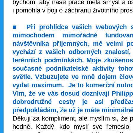
bychom, aby naše práce měla smysl a oslo
i pomohla v boji o záchranu životního pros
■
Při prohlídce vašich webových 
mimochodem mimořádně fundova
návštěvníka příjemných, mě velmi po
vychází z vašich odborných znalostí
terénních podmínkách. Moje zkušenost
současné podnikatelské aktivity toh
světle. Vzbuzujete ve mně dojem člov
vydat maximum. Je to komerční nutno
Vím, že ve vás dosud doznívají Philipp
dobrodružné cesty je asi předč
předpokládám, že už je máte minimálně
Děkuji za kompliment, ale myslím si, že pr
hodně. Každý, kdo myslí své řemeslo