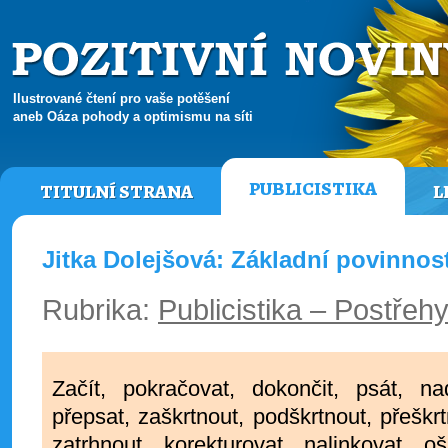
Ilustrované čtení pro vaše potěšení
aneb Oáza pohody a optimismu na síti
PUBLICISTIKA
TITULNÍ STRANA
L
Jitka Dolejšová: Základní povinnost
Rubrika:
Publicistika – Postřeh
Začít, pokračovat, dokončit, psát, na
přepsat, zaškrtnout, podškrtnout, přeškr
zatrhnout, korekturovat, nalinkovat, oši