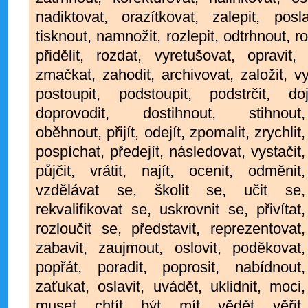
nadiktovat, orazítkovat, zalepit, posl
tisknout, namnožit, rozlepit, odtrhnout, ro
přidělit, rozdat, vyretušovat, opravit, 
zmačkat, zahodit, archivovat, založit, vy
postoupit, podstoupit, podstrčit, do
doprovodit, dostihnout, stihnout,
oběhnout, přijít, odejít, zpomalit, zrychlit,
pospíchat, předejít, následovat, vystačit,
půjčit, vrátit, najít, ocenit, odměnit,
vzdělávat se, školit se, učit se,
rekvalifikovat se, uskrovnit se, přivítat,
rozloučit se, představit, reprezentovat,
zabavit, zaujmout, oslovit, poděkovat,
popřát, poradit, poprosit, nabídnout,
zaťukat, oslavit, uvádět, uklidnit, moci,
muset, chtít, být, mít, vědět, věřit,