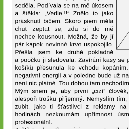
seděla. Podívala se na mě úkosem
a štěkla: „Vedle!!!“ Znělo to jako
prásknutí bičem. Skoro jsem měla
chuť zeptat se, zda si do mě
nechce kousnout. Možná, že by jí
pár kapek nevinné krve uspokojilo.
Přešla jsem ke druhé pokladně
a poočku ji sledovala. Zavírání kasy se 
košíků přesunula ke vchodu kopáním.
negativní energii a v poledne bude už na
není nic platné. Tou dobou tam nechodím
Mým snem je, aby první „cizí“ člověk,
alespoň trošku příjemný. Nemyslím tím,
zubit, jako ti šťastlivci z reklamy n
hodinách nezkoumám upřímnost úsm
profesionální.