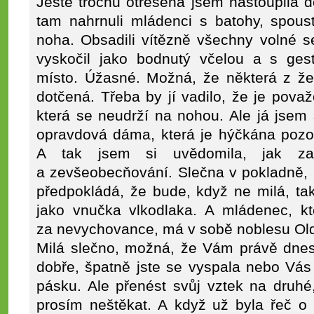
Ještě trochu otřesená jsem nastoupila 
tam nahrnuli mládenci s batohy, spous
noha. Obsadili vítězně všechny volné s
vyskočil jako bodnutý včelou a s ge
místo. Úžasné. Možná, že některá z že
dotčená. Třeba by jí vadilo, že je pov
která se neudrží na nohou. Ale já jsem s
opravdová dáma, která je hýčkána pozo
A tak jsem si uvědomila, jak zav
a zevšeobecňování. Slečna v pokladně, 
předpokládá, že bude, když ne milá, tak
jako vnučka vlkodlaka. A mládenec, kt
za nevychovance, má v sobě noblesu Ol
Milá slečno, možná, že Vám právě dnes
dobře, špatně jste se vyspala nebo Vás 
pásku. Ale přenést svůj vztek na druhé
prosím neštěkat. A když už byla řeč o 