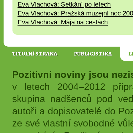
Eva Vlachová: Setkání po letech
Eva Vlachová: Pražská muzejní noc 20
Eva Vlachová: Mája na cestách
TITULNÍ STRANA
PUBLICISTIKA
L
Pozitivní noviny jsou nez
v letech 2004–2012 přip
skupina nadšenců pod ved
autoři a dopisovatelé do Pozi
ze své vlastní svobodné vůl