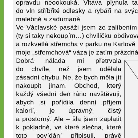
opravdu neookouká. Vltava plynula tak
do vln stříbřité odlesky a rybáři na svý
malebně a zadumaně.
Ve Václavské pasáži jsem ze zalíbení
(ty si taky nekoupím…) chviličku obdivov
a rozkvetlá střemcha v parku na Karlově
moje „střemchová“ váza je zatím prázdná
Dobrá nálada mi přetrvala
do chvíle, než jsem udělala
zásadní chybu. Ne, že bych měla jít
nakoupit jinam. Obchod, který
každý všední den ráno navštěvuji,
abych si pořídila denní příjem
kalorií, je úpravný, čistý
a prostorný. Ale – šla jsem zaplatit
k pokladně, ve které slečna, které
toto povídání připisuji, právě