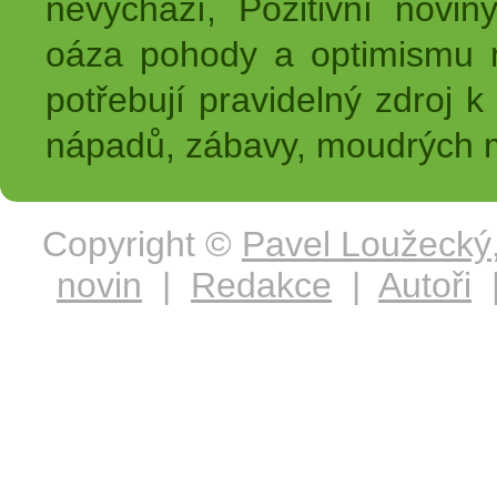
nevychází, Pozitivní novin
oáza pohody a optimismu na
potřebují pravidelný zdroj k 
nápadů, zábavy, moudrých m
Copyright ©
Pavel Loužecký
novin
|
Redakce
|
Autoři