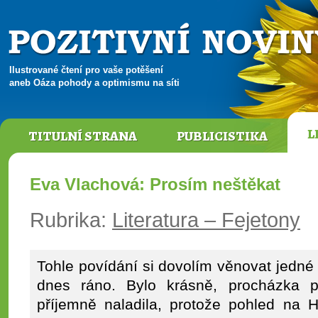
Ilustrované čtení pro vaše potěšení
aneb Oáza pohody a optimismu na síti
L
TITULNÍ STRANA
PUBLICISTIKA
Eva Vlachová: Prosím neštěkat
Rubrika:
Literatura – Fejetony
Tohle povídání si dovolím věnovat jedné 
dnes ráno. Bylo krásně, procházka 
příjemně naladila, protože pohled na 