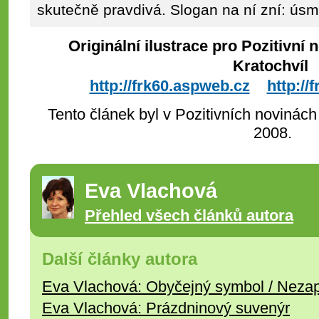
skutečně pravdivá. Slogan na ní zní: ús
Originální ilustrace pro Pozitivní
Kratochvíl
http://frk60.aspweb.cz
http:/
Tento článek byl v Pozitivních novinách
2008.
Eva Vlachová
Přehled všech článků autora
Další články autora
Eva Vlachová: Obyčejný symbol / Neza
Eva Vlachová: Prázdninový suvenýr