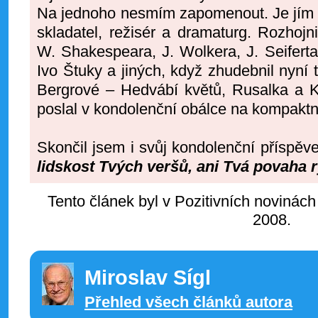
Na jednoho nesmím zapomenout. Je jím 
skladatel, režisér a dramaturg. Rozhoj
W. Shakespeara, J. Wolkera, J. Seifert
Ivo Štuky a jiných, když zhudebnil nyní
Bergrové – Hedvábí květů, Rusalka a 
poslal v kondolenční obálce na kompaktn
Skončil jsem i svůj kondolenční příspěv
lidskost Tvých veršů, ani Tvá povaha ry
Tento článek byl v Pozitivních novinách
2008.
Miroslav Sígl
Přehled všech článků autora