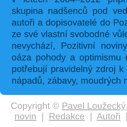
skupina nadšenců pod ved
autoři a dopisovatelé do Pozi
ze své vlastní svobodné vůl
nevychází, Pozitivní novin
oáza pohody a optimismu na
potřebují pravidelný zdroj k 
nápadů, zábavy, moudrých m
Copyright ©
Pavel Loužecký
novin
|
Redakce
|
Autoři