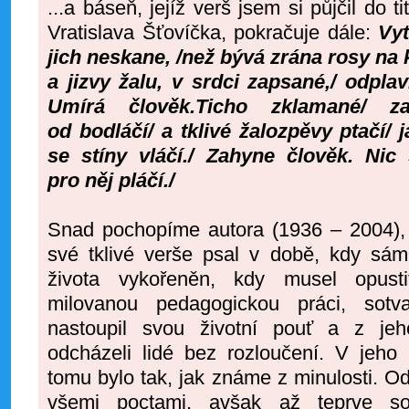
...a báseň, jejíž verš jsem si půjčil do 
Vratislava Šťovíčka, pokračuje dále:
Vyt
jich neskane, /než bývá zrána rosy na 
a jizvy žalu, v srdci zapsané,/ odpla
Umírá člověk.Ticho zklamané/ z
od bodláčí/ a tklivé žalozpěvy ptačí/ 
se stíny vláčí./ Zahyne člověk. Nic
pro něj pláčí./
Snad pochopíme autora (1936 – 2004), j
své tklivé verše psal v době, kdy sám
života vykořeněn, kdy musel opust
milovanou pedagogickou práci, sot
nastoupil svou životní pouť a z jeh
odcházeli lidé bez rozloučení. V jeho 
tomu bylo tak, jak známe z minulosti. O
všemi poctami, avšak až teprve so