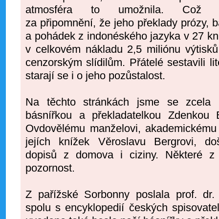
atmosféra to umožnila. Což n
za připomnění, že jeho překlady prózy, 
a pohádek z indonéského jazyka v 27 kn
v celkovém nákladu 2,5 miliónu výtisků!
cenzorským slídilům. Přátelé sestavili li
starají se i o jeho pozůstalost.
Na těchto stránkách jsme se zcela n
básnířkou a překladatelkou Zdenkou 
Ovdovělému manželovi, akademickému ma
jejích knížek Věroslavu Bergrovi, do
dopisů z domova i ciziny. Některé z 
pozornost.
Z pařížské Sorbonny poslala prof. dr
spolu s encyklopedií českých spisovatel