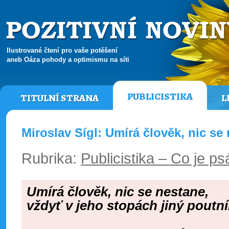
Ilustrované čtení pro vaše potěšení
aneb Oáza pohody a optimismu na síti
PUBLICISTIKA
TITULNÍ STRANA
L
Miroslav Sígl: Umírá člověk, nic se 
Rubrika:
Publicistika – Co je ps
Umírá
člověk, nic se nestane,
vždyť v jeho stopách jiný poutník