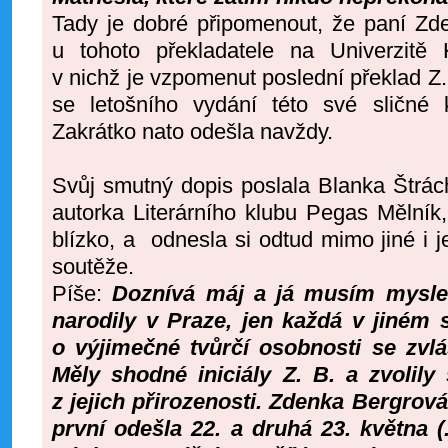
Tady je dobré připomenout, že paní Zd
u tohoto překladatele na Univerzitě 
v nichž je vzpomenut poslední překlad Z. 
se letošního vydání této své sličné k
Zakrátko nato odešla navždy.
Svůj smutný dopis poslala Blanka Štrách
autorka Literárního klubu Pegas Mělník
blízko, a odnesla si odtud mimo jiné i 
soutěže.
Píše:
Doznívá máj a já musím mysle
narodily v Praze, jen každá v jiném s
o výjimečné tvůrčí osobnosti se zvl
Měly shodné iniciály Z. B. a zvolily 
z jejich přirozenosti. Zdenka Bergrov
první odešla
22. a
druhá 23. května (.