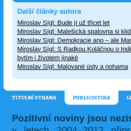
Další články autora
Miroslav Sígl: Bude jí už třicet let
Miroslav Sígl: Malešická spalovna si kli
Miroslav Sígl: Demokracie ano – ale Ma
Miroslav Sígl: S Radkou Koláčnou o Ind
bytím i životem jinaké
Miroslav Sígl: Malované ústy a nohama
TITULNÍ STRANA
PUBLICISTIKA
L
Pozitivní noviny jsou nez
v letech 2004–2012 přip