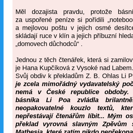
Měl dozajista pravdu, protože bá
za uspořené peníze si pořídili „noteboo
a mejlovou poštu v jejich osmé desítce
skládají ruce v klín a jejich příbuzní hled
„domovech důchodců“ .
Jednou z těch čtenářek, která si zamilov
je Hana Kupčíková z Vysoké nad Labem
Svůj obdiv k překladům Z. B. Ohlas Li 
je zcela mimořádný vydavatelský poč
nemá v České republice obdoby. P
básníka Li Poa zvládla brilantn
neopakovatelné kouzlo textů, kte
nepřestávají čtenářům líbit... Mým 
překlad vyrovná slavným Zpěvům 
Mathesia, které zatím nikdo nepřekonal