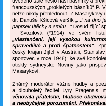
uvedeno také heslo naší básnířky a překl
francouzských „prokletých básníků“ P. V
nelze nikdy přehlédnout. Z Masarykovy un
dr. Danuše Kšicová veršík
„...i na dno 
paprsek útěchy a smíru...“
Dosud žijící 
– Svozilová (*1914) ve svém list
„vlastenčení, její vysokou kulturn
spravedlivé a proti špatnostem“.
Zpr
český krajan žijící v Austrálii, Stanisla
sportovec v roce 1948); ke své kondolenc
otiskly sydneyské Noviny jako přísp
Masarykovi.
Známý moderátor vážné hudby a poezie
a dlouholetý ředitel Lyry Pragensis, 
věnovala přátelství, hluboce obdivov
a neobyčejné porozumění. Překonával