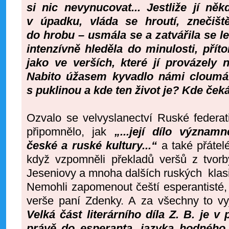
si nic nevynucovat... Jestliže jí něk
v úpadku, vláda se hroutí, znečišt
do hrobu – usmála se a zatvářila se l
intenzívně hleděla do minulosti, přít
jako ve verších, které jí provázely 
Nabito úžasem kyvadlo námi cloumá.
s puklinou a kde ten život je? Kde čeká
Ozvalo se velvyslanectví Ruské federat
připomnělo, jak
„...její dílo význam
české a ruské kultury...“
a také přátel
když vzpomněli překladů veršů z tvorb
Jeseniovy a mnoha dalších ruských klas
Nemohli zapomenout čeští esperantisté, d
verše paní Zdenky. A za všechny to vyj
Velká část literárního díla Z. B. je 
právě do esperanta, jazyka hodného 