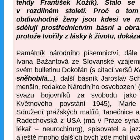
tehdy František Kožík). Stalo se
v rozdílném století. Proč o tom
obdivuhodné ženy jsou kdesi ve 
sdělují prostřednictvím básní a obr
protože tvořily z lásky k životu, dokáz
Památník národního písemnictví, dále 
Ivana Bažantová ze Slovanské vzájemn
svém bulletinu Dokořán (s citací veršů
K
sněhobílá...
),
další básník Jaroslav S
menšin, redakce Národního osvobození (
svazu bojovníků za svobodu jako 
Květnového povstání 1945), Marie
Sdružení pražských malířů, tanečnice a
Radechovská z USA (má v Praze syna 
lékař – neurochirurg), spisovatel a ja
a ještě mnoho dalších bych zde mohl uvá