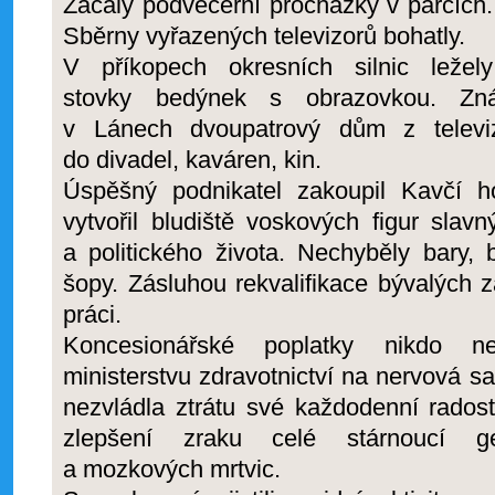
Začaly podvečerní procházky v parcích.
Sběrny vyřazených televizorů bohatly.
V příkopech okresních silnic ležely
stovky bedýnek s obrazovkou. Zná
v Lánech dvoupatrový dům z televiz
do divadel, kaváren, kin.
Úspěšný podnikatel zakoupil Kavčí 
vytvořil bludiště voskových figur sla
a politického života. Nechyběly bary, b
šopy. Zásluhou rekvalifikace bývalých 
práci.
Koncesionářské poplatky nikdo ne
ministerstvu zdravotnictví na nervová sa
nezvládla ztrátu své každodenní radost
zlepšení zraku celé stárnoucí ge
a mozkových mrtvic.