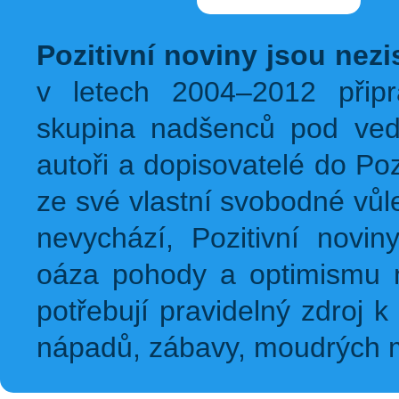
Pozitivní noviny jsou nez
v letech 2004–2012 přip
skupina nadšenců pod ved
autoři a dopisovatelé do Pozi
ze své vlastní svobodné vůl
nevychází, Pozitivní novin
oáza pohody a optimismu na
potřebují pravidelný zdroj k 
nápadů, zábavy, moudrých m