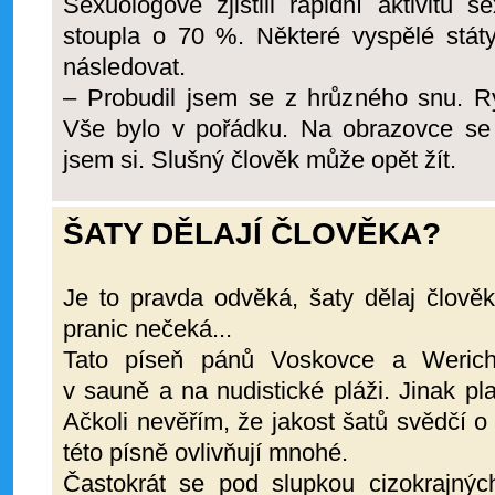
Sexuologové zjistili rapidní aktivitu 
stoupla o 70 %. Některé vyspělé stát
následovat.
– Probudil jsem se z hrůzného snu. Ry
Vše bylo v pořádku. Na obrazovce se 
jsem si. Slušný člověk může opět žít.
ŠATY DĚLAJÍ ČLOVĚKA?
Je to pravda odvěká, šaty dělaj člověk
pranic nečeká...
Tato píseň pánů Voskovce a Weric
v sauně a na nudistické pláži. Jinak pl
Ačkoli nevěřím, že jakost šatů svědčí o 
této písně ovlivňují mnohé.
Častokrát se pod slupkou cizokrajnýc