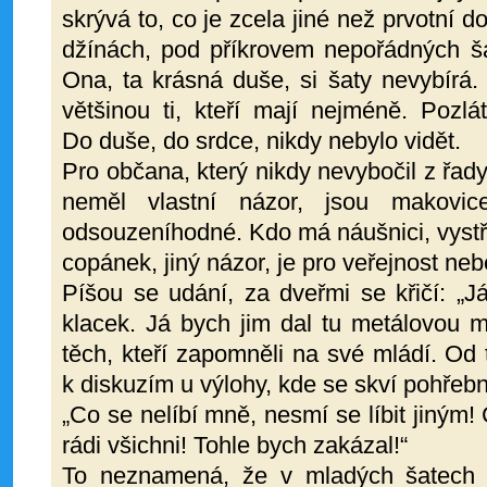
skrývá to, co je zcela jiné než prvotní 
džínách, pod příkrovem nepořádných ša
Ona, ta krásná duše, si šaty nevybírá
většinou ti, kteří mají nejméně. Pozlá
Do duše, do srdce, nikdy nebylo vidět.
Pro občana, který nikdy nevybočil z řady
neměl vlastní názor, jsou makovice
odsouzeníhodné. Kdo má náušnici, vystř
copánek, jiný názor, je pro veřejnost ne
Píšou se udání, za dveřmi se křičí: „J
klacek. Já bych jim dal tu metálovou mu
těch, kteří zapomněli na své mládí. Od 
k diskuzím u výlohy, kde se skví pohřebn
„Co se nelíbí mně, nesmí se líbit jiným!
rádi všichni! Tohle bych zakázal!“
To neznamená, že v mladých šatech 