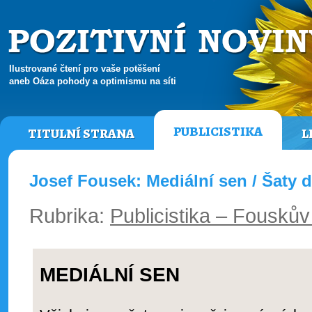
Ilustrované čtení pro vaše potěšení
aneb Oáza pohody a optimismu na síti
PUBLICISTIKA
TITULNÍ STRANA
L
Josef Fousek: Mediální sen / Šaty d
Rubrika:
Publicistika – Fouskův
MEDIÁLNÍ SEN