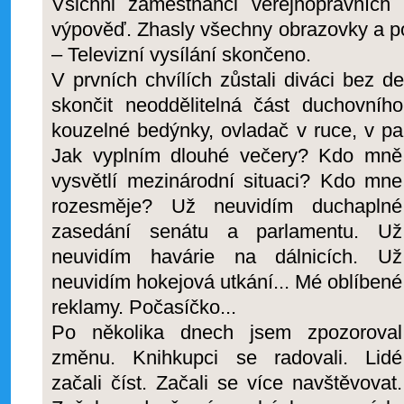
Všichni zaměstnanci veřejnoprávních i
výpověď. Zhasly všechny obrazovky a po 
– Televizní vysílání skončeno.
V prvních chvílích zůstali diváci bez d
skončit neoddělitelná část duchovníh
kouzelné bedýnky, ovladač v ruce, v pa
Jak vyplním dlouhé večery? Kdo mně
vysvětlí mezinárodní situaci? Kdo mne
rozesměje? Už neuvidím duchaplné
zasedání senátu a parlamentu. Už
neuvidím havárie na dálnicích. Už
neuvidím hokejová utkání... Mé oblíbené
reklamy. Počasíčko...
Po několika dnech jsem zpozoroval
změnu. Knihkupci se radovali. Lidé
začali číst. Začali se více navštěvovat.