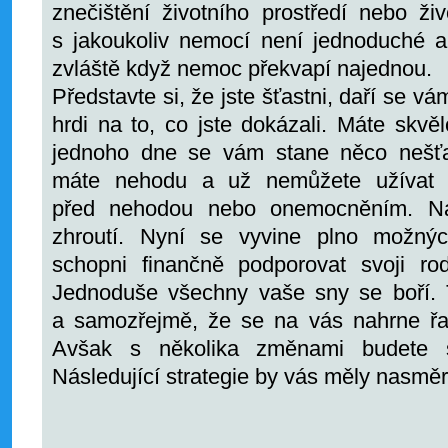
znečištění životního prostředí nebo ži
s jakoukoliv nemocí není jednoduché a
zvláště když nemoc překvapí najednou.
Představte si, že jste šťastni, daří se vá
hrdi na to, co jste dokázali. Máte skvěl
jednoho dne se vám stane něco nešť
máte nehodu a už nemůžete užívat ži
před nehodou nebo onemocněním. Na
zhroutí. Nyní se vyvine plno možnýc
schopni finančně podporovat svoji rod
Jednoduše všechny vaše sny se boří. T
a samozřejmě, že se na vás nahrne řa
Avšak s několika změnami budete sc
Následující strategie by vás měly nasmě