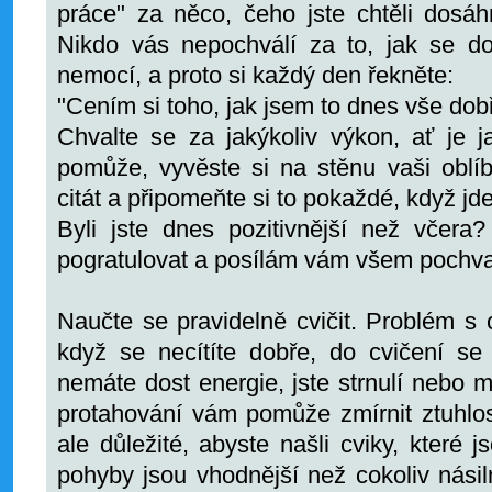
práce" za něco, čeho jste chtěli dosáhn
Nikdo vás nepochválí za to, jak se d
nemocí, a proto si každý den řekněte:
"Cením si toho, jak jsem to dnes vše dobř
Chvalte se za jakýkoliv výkon, ať je j
pomůže, vyvěste si na stěnu vaši oblí
citát a připomeňte si to pokaždé, když jd
Byli jste dnes pozitivnější než včer
pogratulovat a posílám vám všem pochva
Naučte se pravidelně cvičit. Problém s
když se necítíte dobře, do cvičení s
nemáte dost energie, jste strnulí nebo m
protahování vám pomůže zmírnit ztuhlos
ale důležité, abyste našli cviky, které 
pohyby jsou vhodnější než cokoliv násil