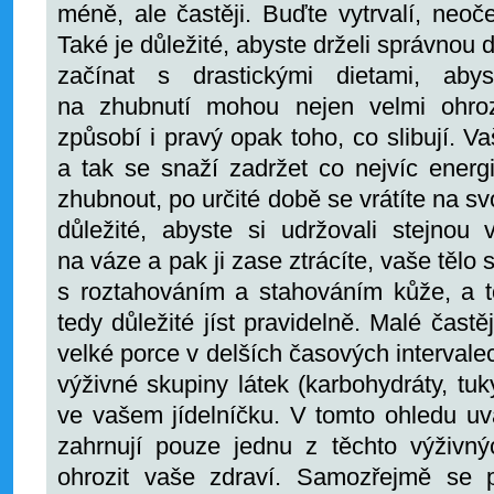
méně, ale častěji. Buďte vytrvalí, neoč
Také je důležité, abyste drželi správnou 
začínat s drastickými dietami, abys
na zhubnutí mohou nejen velmi ohroz
způsobí i pravý opak toho, co slibují. Va
a tak se snaží zadržet co nejvíc energ
zhubnout, po určité době se vrátíte na s
důležité, abyste si udržovali stejnou 
na váze a pak ji zase ztrácíte, vaše tělo
s roztahováním a stahováním kůže, a t
tedy důležité jíst pravidelně. Malé častě
velké porce v delších časových intervale
výživné skupiny látek (karbohydráty, tuk
ve vašem jídelníčku. V tomto ohledu uva
zahrnují pouze jednu z těchto výživn
ohrozit vaše zdraví. Samozřejmě se 