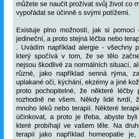
můžete se naučit prožívat svůj život co 
vypořádat se účinně s svými potížemi.
Existuje plno možností, jak si pomoci 
jedineční, a proto stejná léčba nebo te
. Uvádím například alergie - všechny p
který spočívá v tom, že se tělo začne 
nejsou škodlivé za normálních situací, a
různé, jako například senná rýma, z
uplakané oči, kýchání, ekzémy a jiné kož
proto pochopitelné, že některé léčb
rozhodně ne všem. Někdy lidé tvrdí, 
mnoho léků nebo terapií. Některé terapi
účinkovat, a proto je třeba, abyste byli
které probíhají ve vašem těle. Na dru
terapií jako například homeopatie je