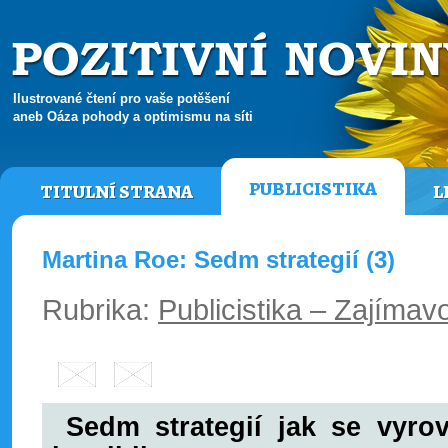
Ilustrované čtení pro vaše potěšení
aneb Oáza pohody a optimismu na síti
PUBLICISTIKA
TITULNÍ STRANA
L
Martina Roe: Sedm strategií (3)
Rubrika:
Publicistika – Zajímavo
Sedm strategií jak se vyr