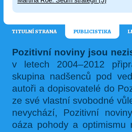
Martina Roe: Sedm strategií (5)
TITULNÍ STRANA
PUBLICISTIKA
L
Pozitivní noviny jsou nez
v letech 2004–2012 přip
skupina nadšenců pod ved
autoři a dopisovatelé do Pozi
ze své vlastní svobodné vůl
nevychází, Pozitivní novin
oáza pohody a optimismu na