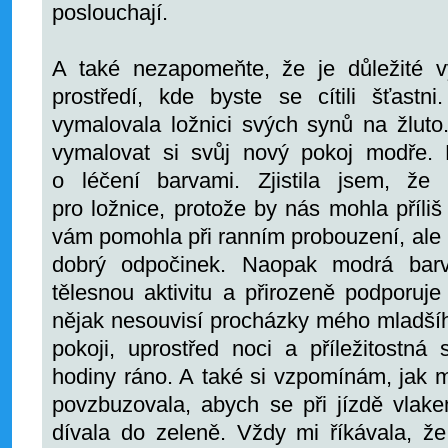
poslouchají.
A také nezapomeňte, že je důležité vy
prostředí, kde byste se cítili šťastn
vymalovala ložnici svých synů na žluto
vymalovat si svůj nový pokoj modře.
o léčení barvami. Zjistila jsem, že
pro ložnice, protože by nás mohla příli
vám pomohla při ranním probouzení, ale 
dobrý odpočinek. Naopak modrá barva
tělesnou aktivitu a přirozeně podporuj
nějak nesouvisí procházky mého mladšíh
pokoji, uprostřed noci a příležitostná
hodiny ráno. A také si vzpomínám, jak 
povzbuzovala, abych se při jízdě vla
dívala do zeleně. Vždy mi říkávala, že