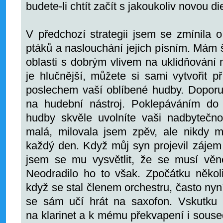
budete-li chtít začít s jakoukoliv novou di
V předchozí strategii jsem se zmínila o
ptáků a naslouchání jejich písním. Mám št
oblasti s dobrým vlivem na uklidňování n
je hlučnější, můžete si sami vytvořit př
poslechem vaší oblíbené hudby. Doporuč
na hudební nástroj. Poklepáváním do
hudby skvěle uvolníte vaši nadbytečno
malá, milovala jsem zpěv, ale nikdy mě
každý den. Když můj syn projevil zájem o
jsem se mu vysvětlit, že se musí věno
Neodradilo ho to však. Zpočátku několik
když se stal členem orchestru, často nyn
se sám učí hrát na saxofon. Vskutku
na klarinet a k mému překvapení i soused