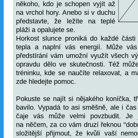
někoho, kdo je schopen vyjít až
na vrchol hory. Anebo si v duchu
představte, že ležíte na teplé
pláži a opalujete se.
Horkost slunce proniká do každé části
tepla a naplní vás energií. Může vás
předstírání vám umožní využít všech v
opravdu dělo ve skutečnosti. Též můž
tréninku, kde se naučíte relaxovat, a m
zde hledejte pomoc.
Pokuste se najít si nějakého koníčka, t
bavilo. Vypadá to asi směšně, ale i ča
čaje vás může velmi povzbudit. Je j
na něčem, za co vám druzí řeknou "dob
složitější přijmout, že kvůli vaší nem