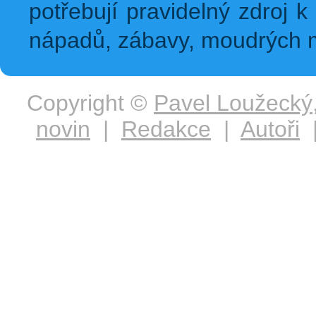
potřebují pravidelný zdroj k 
nápadů, zábavy, moudrých m
Copyright ©
Pavel Loužecký
novin
|
Redakce
|
Autoři