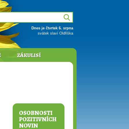
Dnes je čtvrtek 6. srpna
svátek slaví Oldřiška
Ě
ZÁKULISÍ
OSOBNOSTI
POZITIVNÍCH
NOVIN