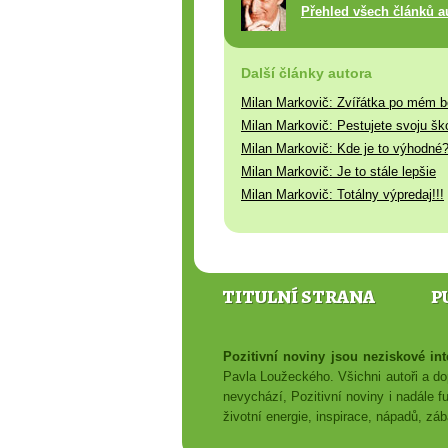
Přehled všech článků a
Další články autora
Milan Markovič: Zvířátka po mém b
Milan Markovič: Pestujete svoju š
Milan Markovič: Kde je to výhodné
Milan Markovič: Je to stále lepšie
Milan Markovič: Totálny výpredaj!!!
TITULNÍ STRANA
P
Pozitivní noviny jsou neziskové i
Pavla Loužeckého. Všichni autoři a dop
nevychází, Pozitivní noviny i nadále f
životní energie, inspirace, nápadů, z