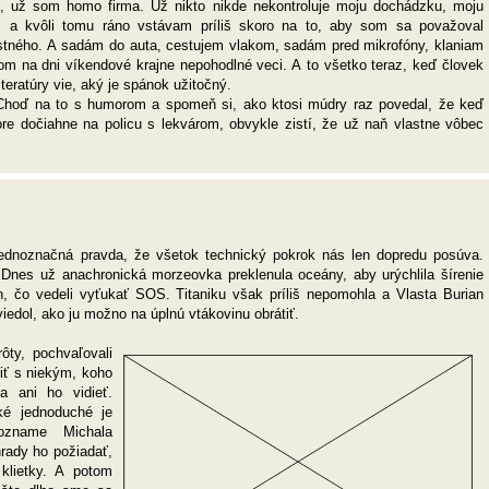
, už som homo firma. Už nikto nikde nekontroluje moju dochádzku, moju
m a kvôli tomu ráno vstávam príliš skoro na to, aby som sa považoval
stného. A sadám do auta, cestujem vlakom, sadám pred mikrofóny, klaniam
 na dni víkendové krajne nepohodlné veci. A to všetko teraz, keď človek
teratúry vie, aký je spánok užitočný.
Choď na to s humorom a spomeň si, ako ktosi múdry raz povedal, že keď
ore dočiahne na policu s lekvárom, obvykle zistí, že už naň vlastne vôbec
jednoznačná pravda, že všetok technický pokrok nás len dopredu posúva.
. Dnes už anachronická morzeovka preklenula oceány, aby urýchlila šírenie
h, čo vedeli vyťukať SOS. Titaniku však príliš nepomohla a Vlasta Burian
iedol, ako ju možno na úplnú vtákovinu obrátiť.
ôty, pochvaľovali
iť s niekým, koho
 ani ho vidieť.
ké jednoduché je
ozname Michala
rady ho požiadať,
 klietky. A potom