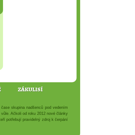
Ě
ZÁKULISÍ
ém čase skupina nadšenců pod vedením
é vůle. Ačkoli od roku 2012 nové články
ří potřebují pravidelný zdroj k čerpání