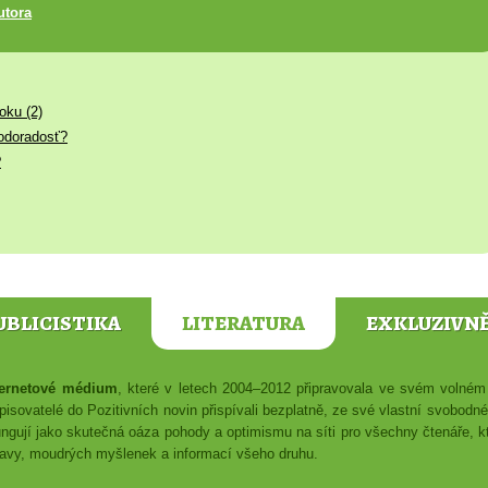
utora
oku (2)
kodoradosť?
?
UBLICISTIKA
LITERATURA
EXKLUZIVN
nternetové médium
, které v letech 2004–2012 připravovala ve svém voln
isovatelé do Pozitivních novin přispívali bezplatně, ze své vlastní svobodn
ungují jako skutečná oáza pohody a optimismu na síti pro všechny čtenáře, kte
ábavy, moudrých myšlenek a informací všeho druhu.