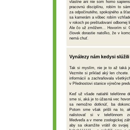
vlastne ani nie som homo sapiens
pracovnú disciplínu, robím to sá
za odpočinutého, spokojného a šťa
sa kamerám a vôbec robím vzhľadom
v rokoch po preštudovaní odbornej li
Ale čo už zmôžem... Hovorím si: 
človek dorastie natoľko, že v kom
nemá chuť.
Vynálezy nám kedysi slúžili
Tak si myslím, nie je to až taká 
Vezmite si príklad aký len chcete
informácií a zachraňovala všetkýc
v Přednostovi stanice výrečne predv
Keď už všade natiahli telefónne dr
sme si, aká je to úžasná vec hovor
sa nemožno dotknúť, ba dokonca
Potom sme však prišli na to, a
nalistovať si v telefónnom z
Medveďa a v mene zoologickej záh
aby sa okamžite vrátil do svojej