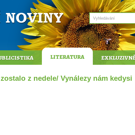
LITERATURA
UBLICISTIKA
EXKLUZIVN
 zostalo z nedele/ Vynálezy nám kedysi