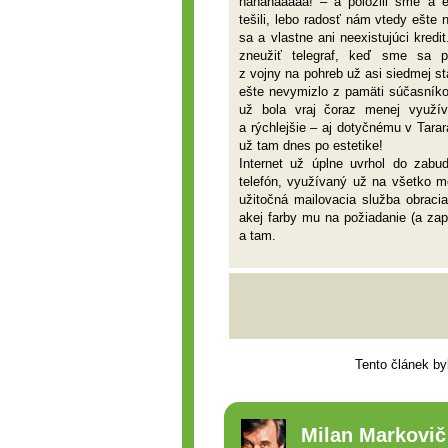
hahahááááá! – a položili sme a 
tešili, lebo radosť nám vtedy ešte 
sa a vlastne ani neexistujúci kred
zneužiť telegraf, keď sme sa po
z vojny na pohreb už asi siedmej st
ešte nevymizlo z pamäti súčasníko
už bola vraj čoraz menej využíva
a rýchlejšie – aj dotyčnému v Tar
už tam dnes po estetike!
Internet už úplne uvrhol do zabu
telefón, využívaný už na všetko mo
užitočná mailovacia služba obracia
akej farby mu na požiadanie (a zap
a tam.
Tento článek by
Milan Markovič