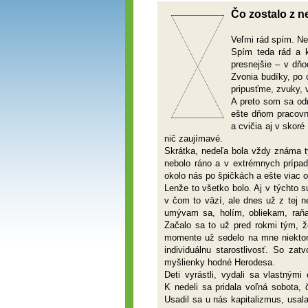
Čo zostalo z n
Veľmi rád spím. Ner
Spím teda rád a 
presnejšie – v dň
Zvonia budíky, po 
pripusťme, zvuky, 
A preto som sa odm
ešte dňom pracovný
a cvičia aj v skor
nič zaujímavé.
Skrátka, nedeľa bola vždy známa t
nebolo ráno a v extrémnych prípad
okolo nás po špičkách a ešte viac o
Lenže to všetko bolo. Aj v týchto 
v čom to väzí, ale dnes už z tej 
umývam sa, holím, obliekam, raňaj
Začalo sa to už pred rokmi tým, ž
momente už sedelo na mne niektoré
individuálnu starostlivosť. So za
myšlienky hodné Herodesa.
Deti vyrástli, vydali sa vlastným
K nedeli sa pridala voľná sobota,
Usadil sa u nás kapitalizmus, usal