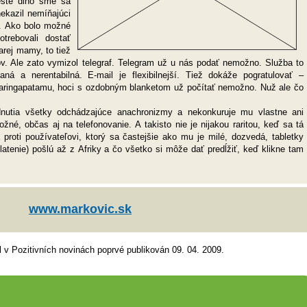
ešte dlho sme sa
nekazil nemíňajúci
it. Ako bolo možné
trebovali dostať
arej mamy, to tiež
v. Ale zato vymizol telegraf. Telegram už u nás podať nemožno. Služba to
ná a nerentabilná. E-mail je flexibilnejší. Tiež dokáže pogratulovať –
araringapatamu, hoci s ozdobným blanketom už počítať nemožno. Nuž ale čo
dnutia všetky odchádzajúce anachronizmy a nekonkuruje mu vlastne ani
žné, občas aj na telefonovanie. A takisto nie je nijakou raritou, keď sa tá
 proti používateľovi, ktorý sa častejšie ako mu je milé, dozvedá, tabletky
latenie) pošlú až z Afriky a čo všetko si môže dať predĺžiť, keď klikne tam
www.markovic.sk
l v Pozitivních novinách poprvé publikován 09. 04. 2009.