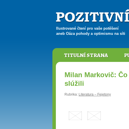
Ilustrované čtení pro vaše potěšení
aneb Oáza pohody a optimismu na síti
TITULNÍ STRANA
P
Milan Markovič: Čo
slúžili
Rubrika:
Literatura – Fejetony