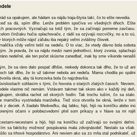
edele
ád sa opakujem, ale hádam sa nájdu traja-štyria takí, čo to ešte nevedia.
keď sa dá, spím dlho. Lenže problém spočíva vo všedných dňoch. Ešte
och pracovných. Vyznačujú sa totiž tým, že sa začínajú pomerne zavčasu.
celom činžiaku hučia splachovače, z rádií sa ozývajú rozcvičky, no a to sú,
v ktorých môže nájsť záľubu iba nejaký veľmi zvláštny človek.
alička vždy veľmi tešil na nedeľu. O to viac, že vtedy dávno bola sobota
m. Je pravda, že sa nájdu medzi nami jednotlivci, ktorý zvonia, splachujú
é ráno nedeľné, ale ten počet skúsme zanedbať, inak by sme víkende nenašli
ým, že sa ráno dalo pospať dlhšie, niekedy dokonca tak dlho, že to už ani
och tak dlho, že to už takmer nebola ani nedeľa. Mama chodila po spálni
tvorila okná, aby tá koncovka bola čo najzdravšia.
súvislostiach súhlasím s tými, čo hovoria o starých zlatých časoch. Neviem,
nedele vlastne nič nemám. Vstávam takmer tak skoro ako v každý iný deň,
kujem, skrátka rachot od skorých hodín. Tak trochu tuším, čo sa stalo.
e mamičku vystriedala manželka. Tiež síce otvorila tie okná, lenže v tom
 z deciek. A žiadalo Medveďku, daj labku, hijó, hijó na koníčku alebo inú
tvorenými očami v polobezvedomí plnil som príkazy a v hlave sa mi rojili
i cestami-necestami a hijó, hijó na koníčku už zažívajú so svojimi deťmi.
 čím sa fakticky možnosť pospávania mala zdvojnásobiť. Nestalo sa však.
ašilo sa trhové hospodárstvo. Ani neviem ako sa zo mňa stal podnikateľ, už