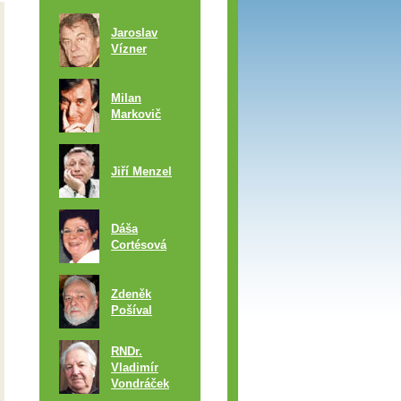
Jaroslav
Vízner
Milan
Markovič
Jiří Menzel
Dáša
Cortésová
Zdeněk
Pošíval
RNDr.
Vladimír
Vondráček