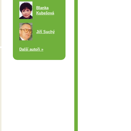
Blanka
Kubešová
Jiří Suchý
Další autoři »