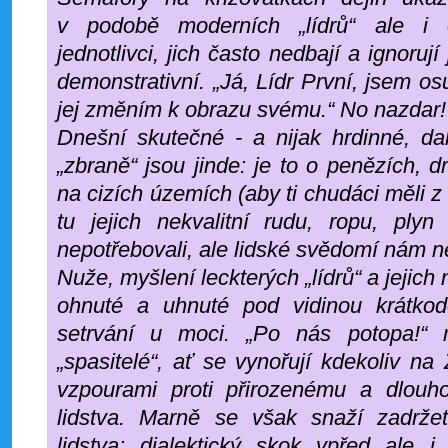
v podobě moderních „lídrů“ ale i c
jednotlivci, jich často nedbají a ignorují
demonstrativní. „Já, Lídr První, jsem os
jej změním k obrazu svému.“ No nazdar!
Dnešní skutečné - a nijak hrdinné, da
„zbraně“ jsou jinde: je to o penězích, d
na cizích územích (aby ti chudáci měli 
tu jejich nekvalitní rudu, ropu, plyn
nepotřebovali, ale lidské svědomí nám 
Nuže, myšlení leckterých „lídrů“ a jejich
ohnuté a uhnuté pod vidinou krátkodo
setrvání u moci. „Po nás potopa!“ m
„spasitelé“, ať se vynořují kdekoliv n
vzpourami proti přirozenému a dlouh
lidstva. Marně se však snaží zadrže
lidstva: dialektický skok vpřed ale 