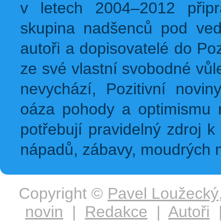
v letech 2004–2012 přip
skupina nadšenců pod ved
autoři a dopisovatelé do Pozi
ze své vlastní svobodné vůl
nevychází, Pozitivní novin
oáza pohody a optimismu na
potřebují pravidelný zdroj k 
nápadů, zábavy, moudrých m
Copyright ©
Pavel Loužecký
novin
|
Redakce
|
Autoři