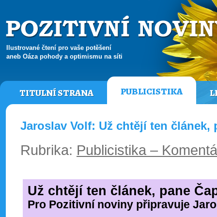
Ilustrované čtení pro vaše potěšení
aneb Oáza pohody a optimismu na síti
PUBLICISTIKA
TITULNÍ STRANA
L
Jaroslav Volf: Už chtějí ten článek, 
Rubrika:
Publicistika – Koment
Už chtějí ten článek, pane Čap
Pro Pozitivní noviny připravuje Jaro