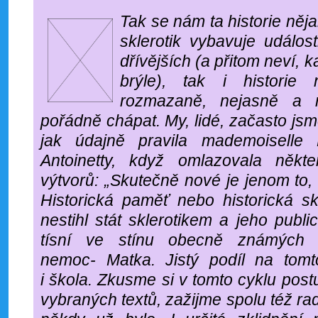
Tak se nám ta historie něj
sklerotik vybavuje událo
dřívějších (a přitom neví, 
brýle), tak i historie
rozmazaně, nejasně a 
pořádně chápat. My, lidé, začasto jsm
jak údajně pravila mademoiselle 
Antoinetty, když omlazovala někt
výtvorů: „Skutečně nové je jenom to
Historická paměť nebo historická s
nestihl stát sklerotikem a jeho publi
tísní ve stínu obecně známých „
nemoc- Matka. Jistý podíl na tomt
i škola. Zkusme si v tomto cyklu pos
vybraných textů, zažijme spolu též rad