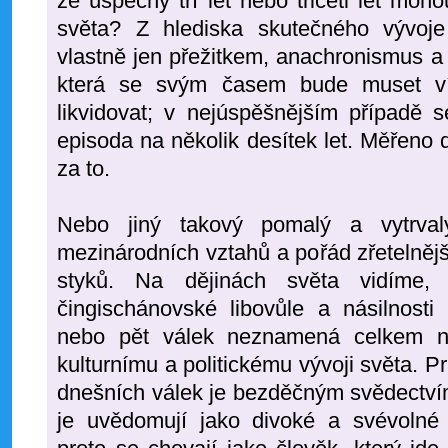
že úspěchy tří let nebo třiceti let mohou
světa? Z hlediska skutečného vývoj
vlastně jen přežitkem, anachronismus a
která se svým časem bude muset v
likvidovat; v nejúspěšnějším případě s
episoda na několik desítek let. Měřeno d
za to.
Nebo jiný takový pomalý a vytrvalý
mezinárodních vztahů a pořád zřetelněj
styků. Na dějinách světa vidíme
čingischánovské libovůle a násilnosti
nebo pět válek neznamená celkem ni
kulturnímu a politickému vývoji světa. P
dnešních válek je bezděčným svědectvím
je uvědomují jako divoké a svévolné