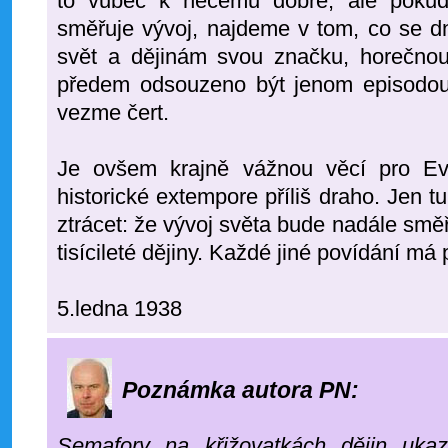
to vůbec k něčemu dobré; ale poku
směřuje vývoj, najdeme v tom, co se dn
svět a dějinám svou značku, horečnou
předem odsouzeno být jenom episodou,
vezme čert.
Je ovšem krajně vážnou věcí pro Evr
historické extempore příliš draho. Jen t
ztrácet: že vývoj světa bude nadále smě
tisícileté dějiny. Každé jiné povídání má 
5.ledna 1938
Poznámka autora PN:
Semafory na křižovatkách dějin ukaz