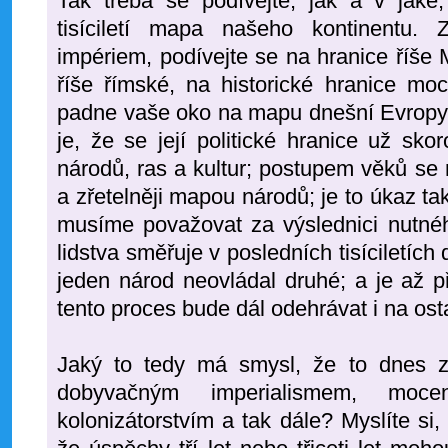
Tak třeba se podívejte, jak a v jak
tisíciletí mapa našeho kontinentu. 
impériem, podívejte se na hranice říše
říše římské, na historické hranice mo
padne vaše oko na mapu dnešní Evropy.
je, že se její politické hranice už sko
národů, ras a kultur; postupem věků se
a zřetelněji mapou národů; je to úkaz ta
musíme považovat za výslednici nutnéh
lidstva směřuje v posledních tisíciletích
jeden národ neovládal druhé; a je až 
tento proces bude dál odehrávat i na ost
Jaký to tedy má smysl, že to dnes z
dobyvačným imperialismem, mocen
kolonizátorstvím a tak dále? Myslíte si, 