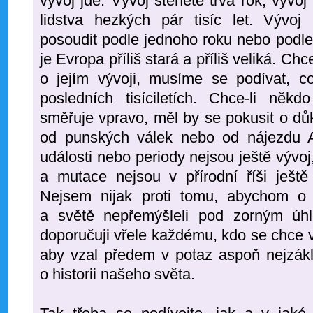
vývoj jde. Vývoj štěněte trvá rok, vývoj
lidstva hezkých pár tisíc let. Výv
posoudit podle jednoho roku nebo podle 
je Evropa příliš stará a příliš veliká. Chc
o jejím vývoji, musíme se podívat, c
posledních tisíciletích. Chce-li někd
směřuje vpravo, měl by se pokusit o dů
od punských válek nebo od nájezdu Att
události nebo periody nejsou ještě vývoj,
a mutace nejsou v přírodní říši ještě
Nejsem nijak proti tomu, abychom o
a světě nepřemýšleli pod zorným úhl
doporučuji vřele každému, kdo se chce v
aby vzal předem v potaz aspoň nejzákl
o historii našeho světa.