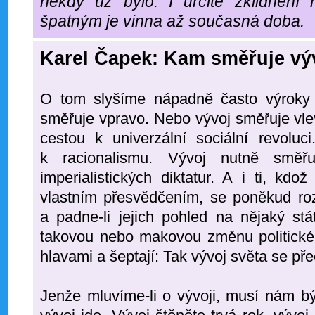
někdy už bylo. I určité zklidnění
špatným je vinna až současná doba.
Karel Čapek: Kam směřuje vý
O tom slyšíme nápadně často výroky
směřuje vpravo. Nebo vývoj směřuje vle
cestou k univerzální sociální revoluc
k racionalismu. Vývoj nutně směř
imperialistických diktatur. A i ti, k
vlastním přesvědčením, se poněkud rozp
a padne-li jejich pohled na nějaký stá
takovou nebo makovou změnu politickéh
hlavami a šeptají: Tak vývoj světa se př
Jenže mluvíme-li o vývoji, musí nám b