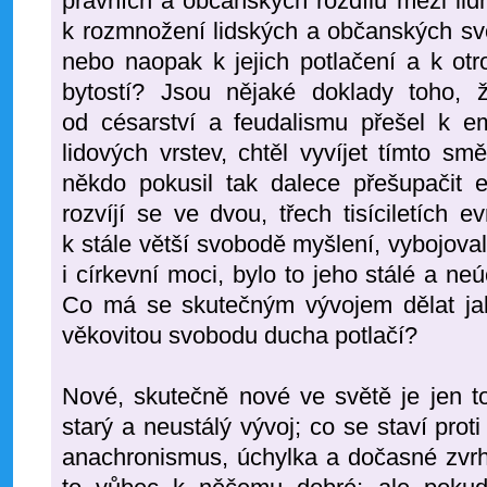
právních a občanských rozdílů mezi lidm
k rozmnožení lidských a občanských sv
nebo naopak k jejich potlačení a k otr
bytostí? Jsou nějaké doklady toho, 
od césarství a feudalismu přešel k em
lidových vrstev, chtěl vyvíjet tímto s
někdo pokusil tak dalece přešupačit e
rozvíjí se ve dvou, třech tisíciletích e
k stále větší svobodě myšlení, vybojoval
i církevní moci, bylo to jeho stálé a ne
Co má se skutečným vývojem dělat jaká
věkovitou svobodu ducha potlačí?
Nové, skutečně nové ve světě je jen t
starý a neustálý vývoj; co se staví prot
anachronismus, úchylka a dočasné zvrhn