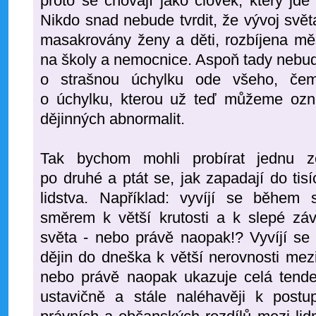
proto se chovají jako člověk, který jde
Nikdo snad nebude tvrdit, že vývoj svě
masakrovány ženy a děti, rozbíjena mě
na školy a nemocnice. Aspoň tady nebud
o strašnou úchylku ode všeho, čemu
o úchylku, kterou už teď můžeme ozna
dějinných abnormalit.
Tak bychom mohli probírat jednu z
po druhé a ptát se, jak zapadají do tis
lidstva. Například: vyvíjí se během s
směrem k větší krutosti a k slepé záv
světa - nebo právě naopak!? Vyvíjí se
dějin do dneška k větší nerovnosti mez
nebo právě naopak ukazuje celá tenden
ustavičně a stále naléhavěji k post