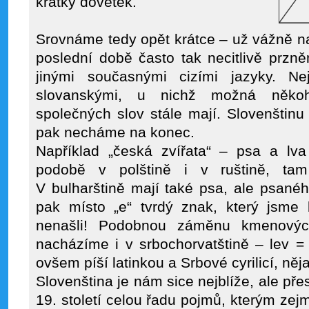
krátký dovětek.
Srovnáme tedy opět krátce – už vážně n
poslední době často tak necitlivě przn
jinými současnými cizími jazyky. Ne
slovanskými, u nichž možná něko
společných slov stále mají. Slovenštinu 
pak necháme na konec.
Například „česká zvířata“ – psa a l
podobě v polštině i v ruštině, t
V bulharštině mají také psa, ale psaného
pak místo „e“ tvrdý znak, který jsme 
nenašli! Podobnou záměnu kmenovýc
nacházíme i v srbochorvatštině – lev = 
ovšem píší latinkou a Srbové cyrilicí, něj
Slovenština je nám sice nejblíže, ale př
19. století celou řadu pojmů, kterým z