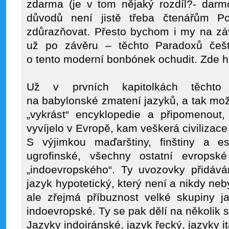
zdarma (je v tom nějaký rozdíl?- darm
důvodů není jistě třeba čtenářům Poz
zdůrazňovat. Přesto bychom i my na zá
už po závěru – těchto Paradoxů češt
o tento moderní bonbónek ochudit. Zde h
Už v prvních kapitolkách těchto
na babylonské zmatení jazyků, a tak mo
„vykrást“ encyklopedie a připomenout,
vyvíjelo v Evropě, kam veškerá civilizace
S výjimkou maďarštiny, finštiny a es
ugrofinské, všechny ostatní evropsk
„indoevropského“. Ty uvozovky přidává
jazyk hypotetický, který není a nikdy neb
ale zřejmá příbuznost velké skupiny j
indoevropské. Ty se pak dělí na několik 
Jazyky indoiránské, jazyk řecký, jazyky it