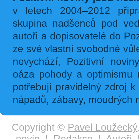
v letech 2004–2012 přip
skupina nadšenců pod ved
autoři a dopisovatelé do Pozi
ze své vlastní svobodné vůl
nevychází, Pozitivní novin
oáza pohody a optimismu na
potřebují pravidelný zdroj k 
nápadů, zábavy, moudrých m
Copyright ©
Pavel Loužecký
novin
|
Redakce
|
Autoři