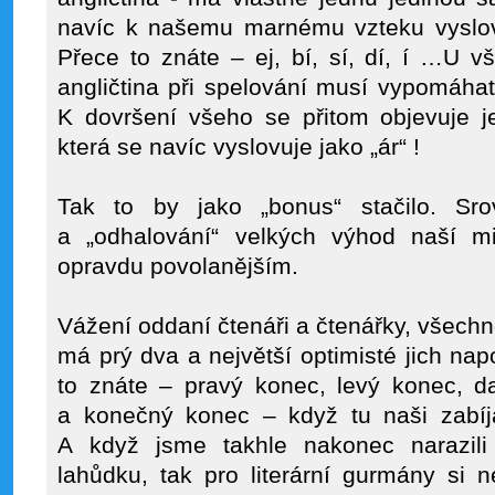
navíc k našemu marnému vzteku vyslovuj
Přece to znáte – ej, bí, sí, dí, í …U 
angličtina při spelování musí vypomáha
K dovršení všeho se přitom objevuje je
která se navíc vyslovuje jako „ár“ !
Tak to by jako „bonus“ stačilo. Sro
a „odhalování“ velkých výhod naší m
opravdu povolanějším.
Vážení oddaní čtenáři a čtenářky, všechno
má prý dva a největší optimisté jich na
to znáte – pravý konec, levý konec, da
a konečný konec – když tu naši zabí
A když jsme takhle nakonec narazili
lahůdku, tak pro literární gurmány si 