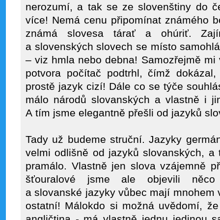
nerozumí, a tak se ze slovenštiny do č
více! Nemá cenu připomínat známého b
známá slovesa tárať a ohúriť. Za
a slovenských slovech se místo samohlá
– viz hmla nebo debna! Samozřejmě mi 
potvora počítač podtrhl, čímž dokázal,
prostě jazyk cizí! Dále co se týče souhlá
málo národů slovanských a vlastně i ji
A tím jsme elegantně přešli od jazyků sl
Tady už budeme struční. Jazyky germán
velmi odlišně od jazyků slovanských, a
pramálo. Vlastně jen slova vzájemně přej
šťouralové jsme ale objevili něco
a slovanské jazyky vůbec mají mnohem 
ostatní! Málokdo si možná uvědomí, že 
angličtina - má vlastně jednu jedinou s