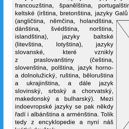
francouzština, španělština, portugalš
keltské (irština, bretonština, jazyky Ga
(angličtina, němčina, holandština,
dánština, švédština, norština,
islandština), jazyky baltské
(litevština, lotyština), jazyky
slovanské, které vznikly
z praslovanštiny (čeština,
slovenština, polština, jazyk horno-
a dolnolužický, ruština, běloruština
a ukrajinština, a dále jazyk
slovinský, srbský a chorvatský,
makedonský a bulharský). Mezi
indoevropské jazyky se pak někdy
řadí i albánština a arménština. Tolik
tedy z encyklopedie a nyní náš