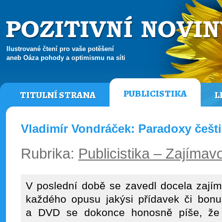
Ilustrované čtení pro vaše potěšení
aneb Oáza pohody a optimismu na síti
PUBLICISTIKA
TITULNÍ STRANA
L
Vladimír Vondráček: Paradoxy češti
Rubrika:
Publicistika – Zajímavo
V poslední době se zavedl docela zajím
každého opusu jakýsi přídavek či bon
a DVD se dokonce honosně píše, že 