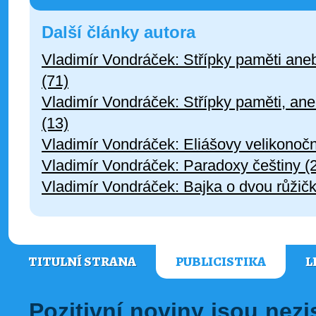
Další články autora
Vladimír Vondráček: Střípky paměti ane
(71)
Vladimír Vondráček: Střípky paměti, an
(13)
Vladimír Vondráček: Eliášovy velikonočn
Vladimír Vondráček: Paradoxy češtiny (
Vladimír Vondráček: Bajka o dvou růžič
TITULNÍ STRANA
PUBLICISTIKA
L
Pozitivní noviny jsou nez