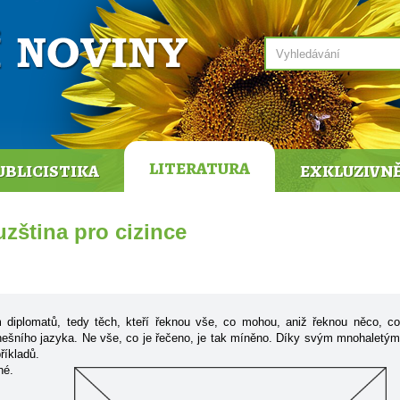
LITERATURA
UBLICISTIKA
EXKLUZIVN
zština pro cizince
 diplomatů, tedy těch, kteří řeknou vše, co mohou, aniž řeknou něco, co
 dnešního jazyka. Ne vše, co je řečeno, je tak míněno. Díky svým mnohaletým
íkladů.
né.