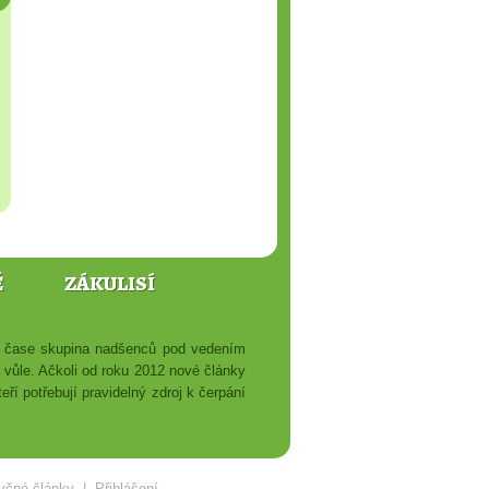
Ě
ZÁKULISÍ
ém čase skupina nadšenců pod vedením
é vůle. Ačkoli od roku 2012 nové články
ří potřebují pravidelný zdroj k čerpání
yčné články
|
Přihlášení