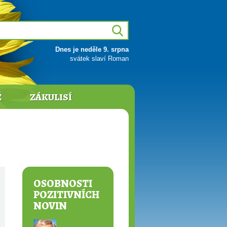
Dnes je neděle 9. srpna
svátek slaví Roman
Ě
ZÁKULISÍ
OSOBNOSTI
POZITIVNÍCH
NOVIN