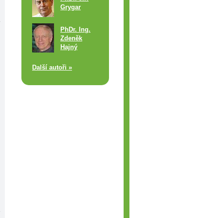
Grygar
á
PhDr. Ing.
Zdeněk
Hajný
Další autoři »
ě
e
i