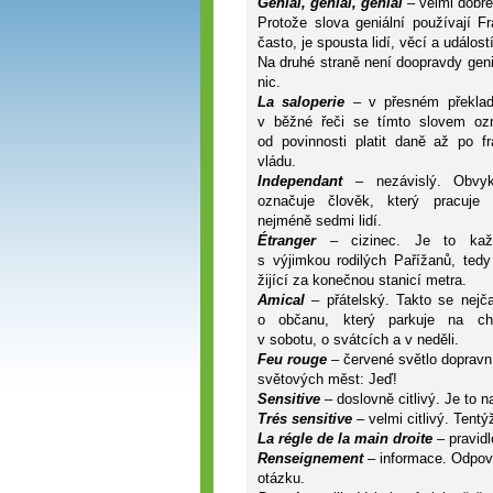
G
énial, génial, génial
– velmi dobré
Protože slova geniální používají F
často, je spousta lidí, věcí a událost
Na druhé straně není doopravdy geni
nic.
La saloperie
– v přesném překlad
v běžné řeči se tímto slovem oz
od povinnosti platit daně až po f
vládu.
Independant
– nezávislý. Obvy
označuje člověk, který pracuje
nejméně sedmi lidí.
Étranger
– cizinec. Je to každ
s výjimkou rodilých Pařížanů, tedy
žijící za konečnou stanicí metra.
Amical
– přátelský. Takto se nejča
o občanu, který parkuje na ch
v sobotu, o svátcích a v neděli.
Feu rouge
– červené světlo dopravní
světových měst: Jeď!
Sensitive
– doslovně citlivý. Je to 
Trés sensitive
– velmi citlivý. Tentý
La régle de la main droite
– pravid
Renseignement
– informace. Odpov
otázku.