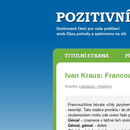
Ilustrované čtení pro vaše potěšení
aneb Oáza pohody a optimismu na síti
TITULNÍ STRANA
P
Ivan Kraus: Francou
Rubrika:
Literatura – Fejetony
Francouzština bývala vždy jazykem
nesmějí. Tato tradice pronikla i do
zkušenostem mohu zde uvést řadu př
Génial
– znamená v běžné řeči sluš
Génial, génial
– dobré.