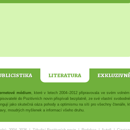
UBLICISTIKA
LITERATURA
EXKLUZIVN
nternetové médium
, které v letech 2004–2012 připravovala ve svém voln
isovatelé do Pozitivních novin přispívali bezplatně, ze své vlastní svobodn
ungují jako skutečná oáza pohody a optimismu na síti pro všechny čtenáře, kte
ábavy, moudrých myšlenek a informací všeho druhu.
ecký
, 2004–2026 |
Zákulisí Pozitivních novin
|
Redakce
|
Autoři
|
Cizojaz