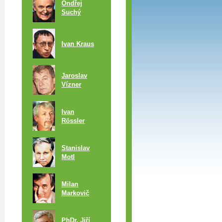
Ondřej
Suchý
Ivan Kraus
Jaroslav
Vízner
Ivan
Rössler
Stanislav
Motl
h
Milan
Markovič
u
PhDr. Jiří