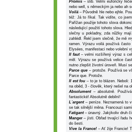
Promis
– slib. Velmi euforicky řeč
nebo well, s německým ja nebo ah s
V
oilá
– Původně hle nebo ejhle. Po
též: Já to říkal. Tak vidíte, co j
Pařížan použije tohoto slova dokonc
následující použití tohoto slova. H
slečny u pokladny, zda nůžky maj
zahlédl. Řekl jsem slečně, že mě my
ramen. Výrazu voilá používá často 
Elysées, manifestaci nebo volební v
Il faut
– velmi rozšířený výraz s ce
měl. Výrazu se používá velice čast
nutno zlepšit životní úroveň. Musí s
Parce que
– protože. Používá se v
Parce que. Protože.
Il est fou
– to je to blázen. Neboli: 
na oběd, 3 - člověk, který nešel na o
Absolument
– absolutně. Používá
fantastické! Absolutně debilní!
L´argent
– peníze. Neznamená to vš
se tak silnější měna. Francouzi sami 
Fatigant
– únavný. Jakýkoliv druh či
Manger
– jísti. Obřad trvající řad
do šesti.
Vive la France!
– Ať žije Francie! 