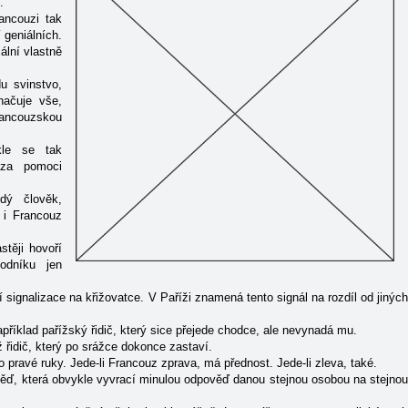
.
rancouzi tak
í geniálních.
ální vlastně
u svinstvo,
načuje vše,
rancouzskou
kle se tak
 za pomoci
ý člověk,
 i Francouz
stěji hovoří
odníku jen
 signalizace na křižovatce. V Paříži znamená tento signál na rozdíl od jinýc
například pařížský řidič, který sice přejede chodce, ale nevynadá mu.
ž řidič, který po srážce dokonce zastaví.
lo pravé ruky. Jede-li Francouz zprava, má přednost. Jede-li zleva, také.
ěď, která obvykle vyvrací minulou odpověď danou stejnou osobou na stejno