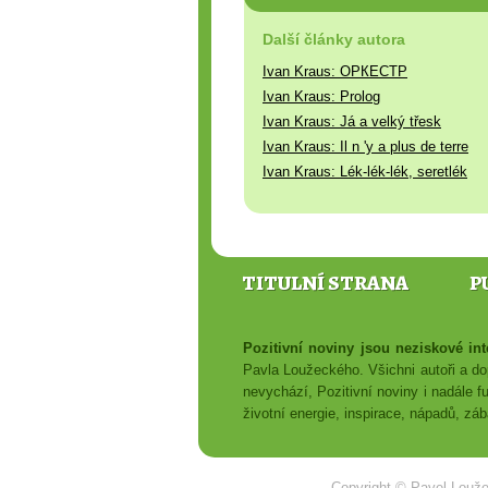
Další články autora
Ivan Kraus: ОРКЕСТР
Ivan Kraus: Prolog
Ivan Kraus: Já a velký třesk
Ivan Kraus: Il n 'y a plus de terre
Ivan Kraus: Lék-lék-lék, seretlék
TITULNÍ STRANA
P
Pozitivní noviny jsou neziskové i
Pavla Loužeckého. Všichni autoři a dop
nevychází, Pozitivní noviny i nadále f
životní energie, inspirace, nápadů, z
Copyright ©
Pavel Louž