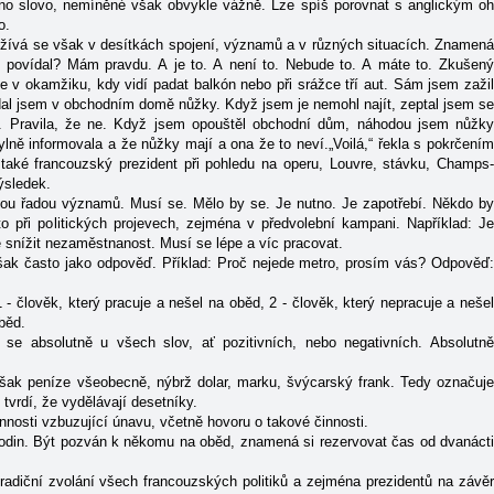
eno slovo, nemíněné však obvykle vážně. Lze spíš porovnat s anglickým oh
o.
užívá se však v desítkách spojení, významů a v různých situacích. Znamen
sem povídal? Mám pravdu. A je to. A není to. Nebude to. A máte to. Zkušený
e v okamžiku, kdy vidí padat balkón nebo při srážce tří aut. Sám jsem zažil
ledal jsem v obchodním domě nůžky. Když jsem je nemohl najít, zeptal jsem se
í. Pravila, že ne. Když jsem opouštěl obchodní dům, náhodou jsem nůžky
lně informovala a že nůžky mají a ona že to neví.„Voilá,“ řekla s pokrčením
také francouzský prezident při pohledu na operu, Louvre, stávku, Champs-
ýsledek.
lou řadou významů. Musí se. Mělo by se. Je nutno. Je zapotřebí. Někdo by
o při politických projevech, zejména v předvolební kampani. Například: Je
e snížit nezaměstnanost. Musí se lépe a víc pracovat.
šak často jako odpověď. Příklad: Proč nejede metro, prosím vás? Odpověď:
1 - člověk, který pracuje a nešel na oběd, 2 - člověk, který nepracuje a nešel
běd.
 se absolutně u všech slov, ať pozitivních, nebo negativních. Absolutn
ak peníze všeobecně, nýbrž dolar, marku, švýcarský frank. Tedy označuj
tvrdí, že vydělávají desetníky.
nnosti vzbuzující únavu, včetně hovoru o takové činnosti.
u hodin. Být pozván k někomu na oběd, znamená si rezervovat čas od dvanáct
Tradiční zvolání všech francouzských politiků a zejména prezidentů na závěr