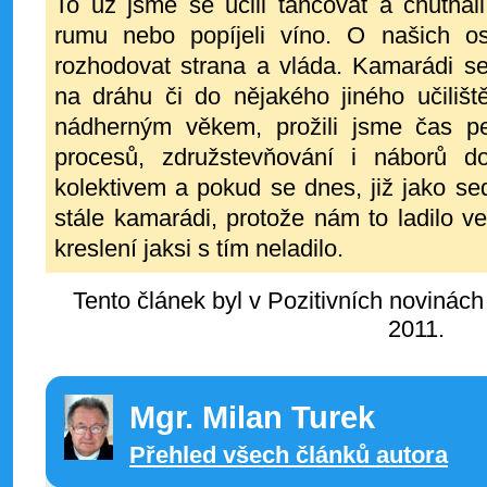
To už jsme se učili tancovat a chutnali 
rumu nebo popíjeli víno. O našich o
rozhodovat strana a vláda. Kamarádi se
na dráhu či do nějakého jiného učilišt
nádherným věkem, prožili jsme čas pet
procesů, združstevňování i náborů d
kolektivem a pokud se dnes, již jako s
stále kamarádi, protože nám to ladilo ve
kreslení jaksi s tím neladilo.
Tento článek byl v Pozitivních novinách
2011.
Mgr. Milan Turek
Přehled všech článků autora