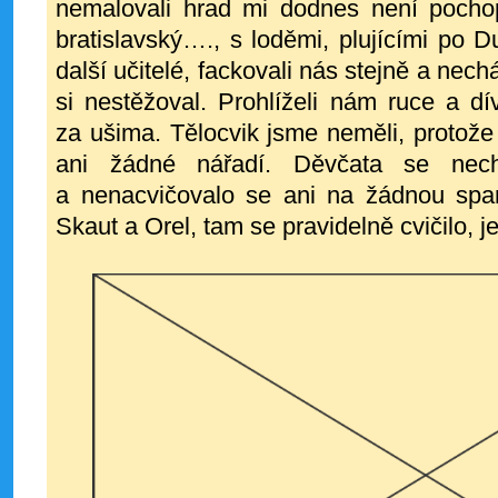
nemalovali hrad mi dodnes není pochop
bratislavský…., s loděmi, plujícími po D
další učitelé, fackovali nás stejně a nechá
si nestěžoval. Prohlíželi nám ruce a d
za ušima. Tělocvik jsme neměli, protože 
ani žádné nářadí. Děvčata se necht
a nenacvičovalo se ani na žádnou spar
Skaut a Orel, tam se pravidelně cvičilo, j