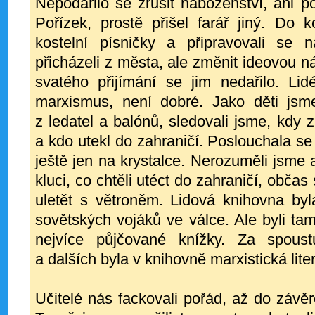
Nepodařilo se zrušit náboženství, ani po
Pořízek, prostě přišel farář jiný. Do ko
kostelní písničky a připravovali se n
přicházeli z města, ale změnit ideovou ná
svatého přijímání se jim nedařilo. Lid
marxismus, není dobré. Jako děti jsme
z ledatel a balónů, sledovali jsme, kdy 
a kdo utekl do zahraničí. Poslouchala 
ještě jen na krystalce. Nerozuměli jsme 
kluci, co chtěli utéct do zahraničí, obča
uletět s větroněm. Lidová knihovna byla 
sovětských vojáků ve válce. Ale byli t
nejvíce půjčované knížky. Za spoust
a dalších byla v knihovně marxistická liter
Učitelé nás fackovali pořád, až do záv