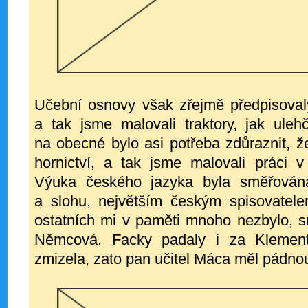
Učební osnovy však zřejmě předpisoval
a tak jsme malovali traktory, jak ule
na obecné bylo asi potřeba zdůraznit, ž
hornictví, a tak jsme malovali práci 
Výuka českého jazyka byla směřován
a slohu, největším českým spisovatele
ostatních mi v paměti mnoho nezbylo, s
Němcová. Facky padaly i za Klement
zmizela, zato pan učitel Máca měl pádno