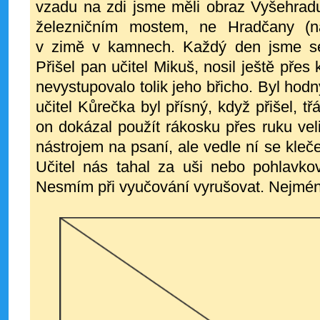
vzadu na zdi jsme měli obraz Vyšehrad
železničním mostem, ne Hradčany (ná
v zimě v kamnech. Každý den jsme se
Přišel pan učitel Mikuš, nosil ještě přes
nevystupovalo tolik jeho břicho. Byl hodn
učitel Kůrečka byl přísný, když přišel, tř
on dokázal použít rákosku přes ruku veli
nástrojem na psaní, ale vedle ní se klečel
Učitel nás tahal za uši nebo pohlavkov
Nesmím při vyučování vyrušovat. Nejméně