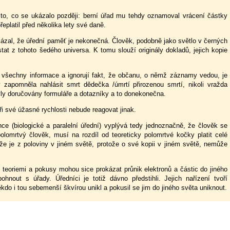
to, co se ukázalo později: berní úřad mu tehdy oznamoval vrácení částky
přeplatil před několika lety své daně.
kázal, že úřední paměť je nekonečná. Člověk, podobně jako světlo v černých
tat z tohoto šedého universa. K tomu slouží originály dokladů, jejich kopie
i všechny informace a ignorují fakt, že občanu, o němž záznamy vedou, je
y zapomněla nahlásit smrt dědečka /úmrtí přirozenou smrtí, nikoli vražda
ly doručovány formuláře a dotazníky a to donekonečna.
i své úžasné rychlosti nebude reagovat jinak.
ce (biologické a paralelní úřední) vyplývá tedy jednoznačně, že člověk se
lomrtvý člověk, musí na rozdíl od teoreticky polomrtvé kočky platit celé
že je z poloviny v jiném světě, protože o své kopii v jiném světě, nemůže
 teoriemi a pokusy mohou sice prokázat průnik elektronů a částic do jiného
nout s úřady. Úředníci je totiž dávno předstihli. Jejich nařízení tvoří
ěkdo i tou sebemenší škvírou unikl a pokusil se jim do jiného světa uniknout.