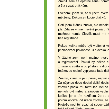
Zmínil jsem se opatrně ženě i tomt
a šla sypat ptáčkům.
Uvědomil jsem si, že v jiném světě
mé ženy. Dokonce i kopie ptáčků.
Četl jsem článek znovu, ale nenal
jde. Zda se v jiném světě jedná o ř
možnost nemá. Člověk musí mít na
bez registrace.
Pokud kočka může být viditelná ve
přihlašovací povinnost. U člověka j
V žádné zemi není možno trvale
a registrováni. Pokud by někdo ch
z našeho světa a po přistání v druh
řetězovou reakcí vyplynula řada dal
Známý, který už je v penzi, napsal
Za nějakou dobu dostal další dopi
znovu a poslal mu formulář. Měl ho v
nemohl být mrtev a zároveň vyplni
kočka, jen s tím rozdílem, že se 
potom obdržel od úřadu zprávu, že m
Protože nechtěl spáchat sebevraždu
řešil případ úřední cestou.