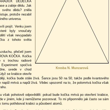
é PARADOX DĚDEČKA
se a zabije dědu. Jak
l svého dědu? zněla
tuje, protože nezabil
jiného universa.
víli projít. Venku jsem
které byly vnoučaty
dětí však nevypadalo
čka z tohoto světa
vzduchu, přečetl jsem
EROVA KOČKA. Kočka
e s trochou radiové
 Experiment spočívá
Kresba N. Munzarová
dne, uvede v chod
dyž se krabice otevře
ději, kočka bude stále živá. Šance jsou 50 na 50, takže podle kvantového
 napůl mrtvá a napůl živá. Vědec upozornil na to, že polomrtvá kočka však
vahu.
 mu však pohotově odpověděli: pokud bude kočka mrtvá po otevření krabice,
ude v jiném, kde ji nemůžeme pozorovat. To mi připomnělo jak často se sám
k tomu potřeboval krabici a působení atomů.