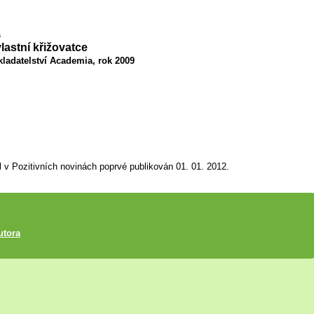
s
lastní křižovatce
ladatelství Academia, rok 2009
l v Pozitivních novinách poprvé publikován 01. 01. 2012.
utora