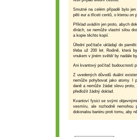
Smutné na celém případě bylo jen 
pěti eur a třiceti centů, o kterou on 
Příklad uvádím jen proto, abych do
dírách, se nemůže vlastní silou dos
a kopie těchto kopií.
Úřední počítače ukládají do pamět
třeba už 200 let. Rodině, která b
vnukem v jiném světě/ by nadále by
Ani kvantový počítač budoucnosti př
Z uvedených důvodů duální existen
nemůže pohybovat jako atomy. I po
daně a nemůže žádat slevu proto, 
předložit žádný doklad.
Kvantoví fysici se svými objevnými
vesmíru, ale rozhodně nemohou poh
dokonalou bariéru proti tomu, aby n