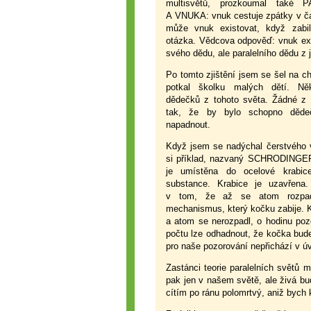
multisvětů, prozkoumal tak
A VNUKA: vnuk cestuje zpátky v ča
může vnuk existovat, když zabi
otázka. Vědcova odpověď: vnuk exis
svého dědu, ale paralelního dědu z 
Po tomto zjištění jsem se šel na ch
potkal školku malých dětí. Ně
dědečků z tohoto světa. Žádné z 
tak, že by bylo schopno děde
napadnout.
Když jsem se nadýchal čerstvého 
si příklad, nazvaný SCHRODING
je umístěna do ocelové krabic
substance. Krabice je uzavřena.
v tom, že až se atom rozpa
mechanismus, který kočku zabije. K
a atom se nerozpadl, o hodinu poz
počtu lze odhadnout, že kočka bude
pro naše pozorování nepřichází v ú
Zastánci teorie paralelních světů
pak jen v našem světě, ale živá b
cítím po ránu polomrtvý, aniž bych 