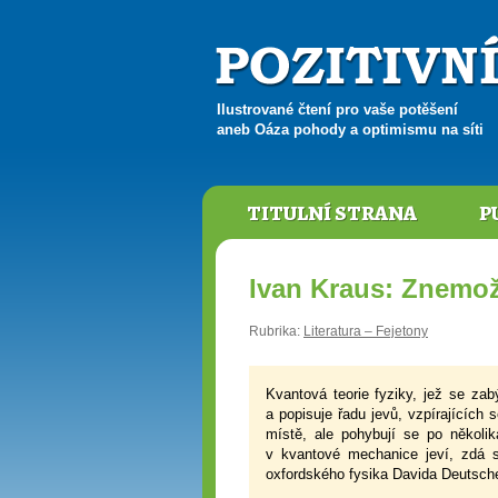
Ilustrované čtení pro vaše potěšení
aneb Oáza pohody a optimismu na síti
TITULNÍ STRANA
P
Ivan Kraus: Znemo
Rubrika:
Literatura – Fejetony
Kvantová teorie fyziky, jež se za
a popisuje řadu jevů, vzpírajících
místě, ale pohybují se po několik
v kvantové mechanice jeví, zdá 
oxfordského fysika Davida Deutsch