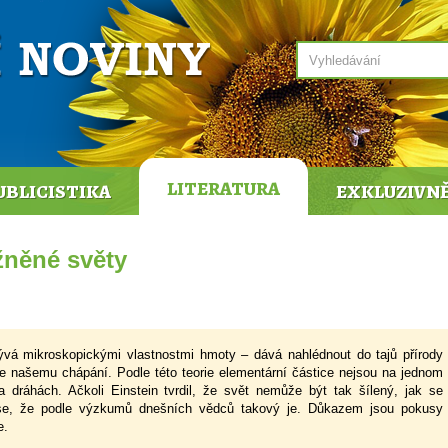
LITERATURA
UBLICISTIKA
EXKLUZIVN
žněné světy
bývá mikroskopickými vlastnostmi hmoty – dává nahlédnout do tajů přírody
 se našemu chápání. Podle této teorie elementární částice nejsou na jednom
a dráhách. Ačkoli Einstein tvrdil, že svět nemůže být tak šílený, jak se
se, že podle výzkumů dnešních vědců takový je. Důkazem jsou pokusy
e.