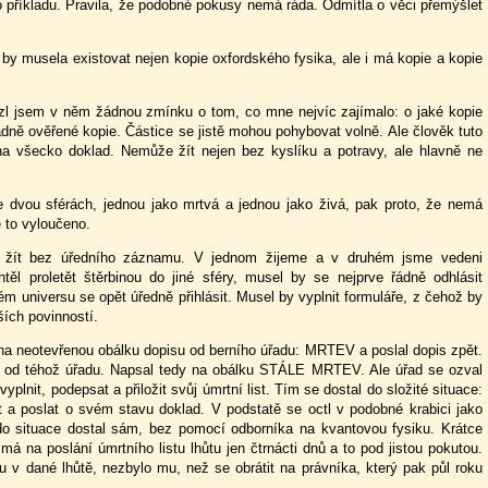
o příkladu. Pravila, že podobné pokusy nemá ráda. Odmítla o věci přemýšlet
 by musela existovat nejen kopie oxfordského fysika, ale i má kopie a kopie
ezl jsem v něm žádnou zmínku o tom, co mne nejvíc zajímalo: o jaké kopie
ádně ověřené kopie. Částice se jistě mohou pohybovat volně. Ale člověk tuto
 všecko doklad. Nemůže žít nejen bez kyslíku a potravy, ale hlavně ne
 dvou sférách, jednou jako mrtvá a jednou jako živá, pak proto, že nemá
e to vyloučeno.
 žít bez úředního záznamu. V jednom žijeme a v druhém jsme vedeni
těl proletět štěrbinou do jiné sféry, musel by se nejprve řádně odhlásit
ém universu se opět úředně přihlásit. Musel by vyplnit formuláře, z čehož by
ších povinností.
 na neotevřenou obálku dopisu od berního úřadu: MRTEV a poslal dopis zpět.
s od téhož úřadu. Napsal tedy na obálku STÁLE MRTEV. Ale úřad se ozval
yplnit, podepsat a přiložit svůj úmrtní list. Tím se dostal do složité situace:
t a poslat o svém stavu doklad. V podstatě se octl v podobné krabici jako
do situace dostal sám, bez pomocí odborníka na kvantovou fysiku. Krátce
á na poslání úmrtního listu lhůtu jen čtrnácti dnů a to pod jistou pokutou.
 v dané lhůtě, nezbylo mu, než se obrátit na právníka, který pak půl roku