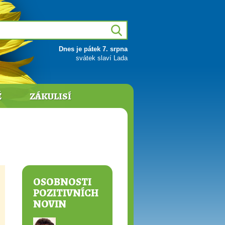
Dnes je pátek 7. srpna
svátek slaví Lada
Ě
ZÁKULISÍ
OSOBNOSTI
POZITIVNÍCH
NOVIN