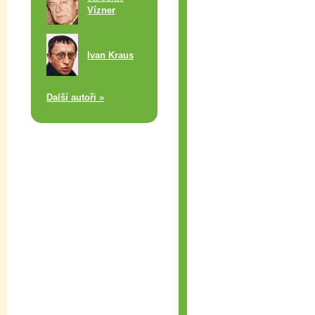
Vízner
Ivan Kraus
Další autoři »