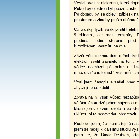
Vyslal svazek elektronů, který dop
Pokud by elektron byl pouze částicí
Po dopadu by se objevil záblesk na 
prostorem a vlna by prošla oběma š
Oxfordský fyzik však přistihl elekt
štěrbinami, ale mezi vesmíry. T
přednost jedné štěrbině před
k rozštěpení vesmíru na dva.
Závěr vědce mnou dost otřásl: tvrdí
elektron zvolil záviselo na tom,
vědec nacházel při pokusu. "Ta
množství "paralelních" vesmírů", zn
Vzal jsem časopis a zašel ihned 
abych ji to co sdělil.
Zpráva na ni však vůbec nezapůsob
většinu času dvě práce najednou a že 
klidně jen ve svém světě a po kte
uklízet, si to nedovedou představit.
Pochopil jsem, že jsem zřejmě naruš
jsem se raději k dalšímu studiu vy
jsem se, že David Deutsch, kter