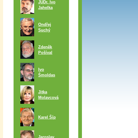
JUDr. Ivo
Jahelka
Ondřej
Suchý
Zdeněk
Pošíval
Ivo
Šmoldas
Jitka
Molavcová
Karel Šíp
Jaroslav