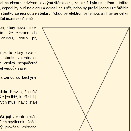
adl na clonu se dvěma blízkými štěrbinami, za nimiž bylo umístěno stínítko.
, dopadl by buď na clonu a odrazil se zpět, nebo by prošel jednou ze štěrbin.
stínítku za jednou ze štěrbin. Pokud by elektron byl vlnou, šířil by se celým
těrbinami současně.
ron, který nevolil mezi
ím, že elektron dal
 druhou, došlo prý
, že to, který otvor si
 ve kterém vesmíru se
k vzniká nespočetné
ěl vědcův závěr.
za ženou do kuchyně,
ila. Pravila, že dělá
jen lidé, kteří si žijí
rých musí navíc stále
il její vesmír a vrátil
šších myšlenek. Dočetl
ý prokázal existenci