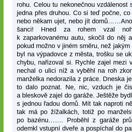
rohu. Celou tu nekonečnou vzdálenost 
jedna přes druhou. Co si teď počne, co
nebo někam ujet, nebo jít domů……Ano!
šanci! Hned za rohem vzal no
k zaparkovanému autu, skočil do něj a
pokud možno v jiném směru, než jakým m
byl na výpadovce z města, trošku se uk
chybu, nařizoval si. Rychle zajel mezi v
nechal o ulici níž a vyběhl na roh zkon
manželka nedorazila z práce. Dneska je
to dalo poznat. Ne, nic, vzduch je či
a bleskově zajel do garáže. Ještěže bydle
s jednou řadou domů. Mít tak naproti 
tak má po žížalkách, totiž po manžels
po bazénu……. Proběhl z garáže prů
odemkl vstupní dveře a pospíchal do pa