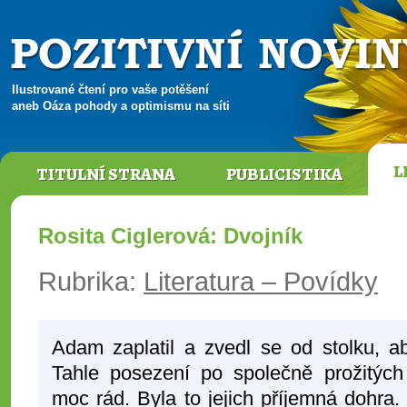
Ilustrované čtení pro vaše potěšení
aneb Oáza pohody a optimismu na síti
L
TITULNÍ STRANA
PUBLICISTIKA
Rosita Ciglerová: Dvojník
Rubrika:
Literatura – Povídky
Adam zaplatil a zvedl se od stolku, 
Tahle posezení po společně prožitých 
moc rád. Byla to jejich příjemná dohra. 