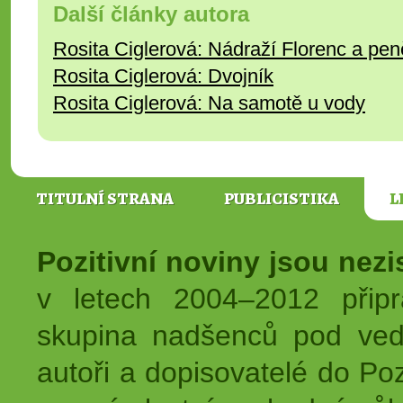
Další články autora
Rosita Ciglerová: Nádraží Florenc a pe
Rosita Ciglerová: Dvojník
Rosita Ciglerová: Na samotě u vody
TITULNÍ STRANA
PUBLICISTIKA
L
Pozitivní noviny jsou nez
v letech 2004–2012 přip
skupina nadšenců pod ved
autoři a dopisovatelé do Pozi