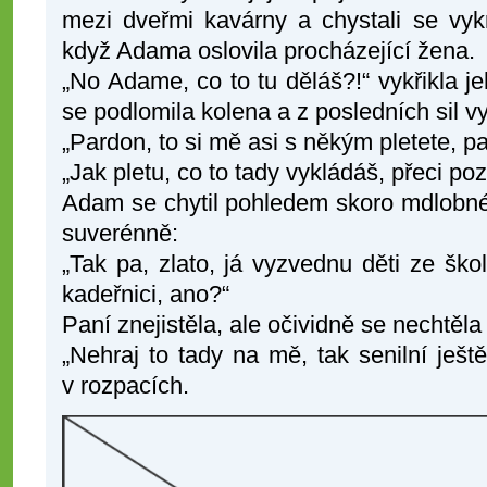
mezi dveřmi kavárny a chystali se vyk
když Adama oslovila procházející žena.
„No Adame, co to tu děláš?!“ vykřikla j
se podlomila kolena a z posledních sil vy
„Pardon, to si mě asi s někým pletete, 
„Jak pletu, co to tady vykládáš, přeci p
Adam se chytil pohledem skoro mdlobné
suverénně:
„Tak pa, zlato, já vyzvednu děti ze šk
kadeřnici, ano?“
Paní znejistěla, ale očividně se nechtěla 
„Nehraj to tady na mě, tak senilní ješt
v rozpacích.