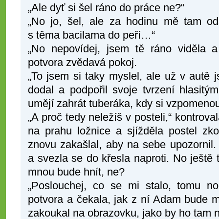
„Ale dyť si šel ráno do práce ne?“
„No jo, šel, ale za hodinu mě tam odsu
s těma bacilama do peří…“
„No nepovídej, jsem tě ráno viděla a 
potvora zvědavá pokoj.
„To jsem si taky myslel, ale už v autě j
dodal a podpořil svoje tvrzení hlasitým
umějí zahrát tuberáka, kdy si vzpomenou
„A proč tedy neležíš v posteli,“ kontrova
na prahu ložnice a sjížděla postel 
znovu zakašlal, aby na sebe upozornil.
a svezla se do křesla naproti. No ještě 
mnou bude hnít, ne?
„Poslouchej, co se mi stalo, tomu nor
potvora a čekala, jak z ní Adam bude 
zakoukal na obrazovku, jako by ho tam n