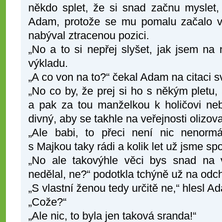
někdo splet, že si snad začnu myslet,
Adam, protože se mu pomalu začalo v
nabýval ztracenou pozici.
„No a to si nepřej slyšet, jak jsem na 
výkladu.
„A co von na to?“ čekal Adam na citaci s
„No co by, že prej si ho s někým pletu, 
a pak za tou manželkou k holičovi neb
divný, aby se takhle na veřejnosti olizov
„Ale babi, to přeci není nic nenor
s Majkou taky rádi a kolik let už jsme spo
„No ale takovýhle věci bys snad na v
nedělal, ne?“ podotkla tchýně už na odc
„S vlastní ženou tedy určitě ne,“ hlesl 
„Cože?“
„Ale nic, to byla jen taková sranda!“