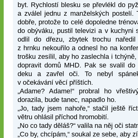
byt. Rychlostí blesku se převlékl do p
a zválel jednu z manželských postelí.
dobře, protože to celé dopoledne tréno
do obýváku, pustil televizi a v kuchyni s
odlil do dřezu, zbytek trochu nařed
z hrnku nekouřilo a odnesl ho na konfer
trošku zesílil, aby ho zaslechla i tchýně
dopravit domů MHD. Pak se svalil do k
deku a zavřel oči. To nebyl spáne
v očekávání věcí příštích.
„Adame? Adame!“ probral ho vřeštiv
dorazila, bude tanec, napadlo ho.
„Jo, tady jsem nahoře,“ stačil ještě ř
větru ohlásil příchod hromobití.
„No co tady děláš?“ valila na něj oči sta
„Co by, chcípám,“ soukal ze sebe, aby zí