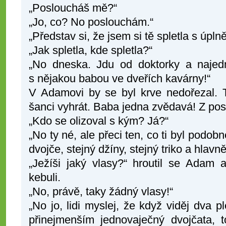
„Posloucháš mě?“
„Jo, co? No poslouchám.“
„Představ si, že jsem si tě spletla s úpl
„Jak spletla, kde spletla?“
„No dneska. Jdu od doktorky a najedn
s nějakou babou ve dveřích kavárny!“
V Adamovi by se byl krve nedořezal. 
šanci vyhrát. Baba jedna zvědavá! Z posl
„Kdo se olizoval s kým? Já?“
„No ty né, ale přeci ten, co ti byl podobn
dvojče, stejný džíny, stejný triko a hlavn
„Ježíši jaký vlasy?“ hroutil se Adam a
kebuli.
„No, právě, taky žádný vlasy!“
„No jo, lidi myslej, že když viděj dva p
přinejmenším jednovaječný dvojčata, t