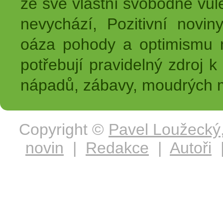
ze své vlastní svobodné vůl
nevychází, Pozitivní novin
oáza pohody a optimismu na
potřebují pravidelný zdroj k 
nápadů, zábavy, moudrých m
Copyright ©
Pavel Loužecký
novin
|
Redakce
|
Autoři