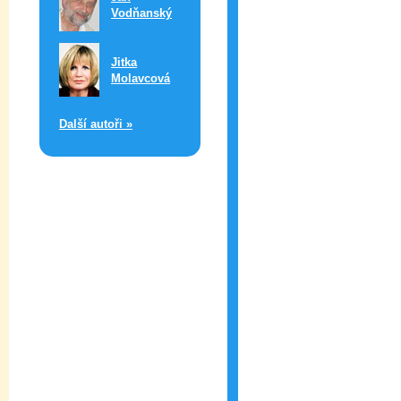
Vodňanský
Jitka
Molavcová
Další autoři »