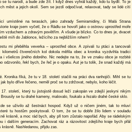
se tu narodí, a bude zde žít. I když dnes vyhrál každý, kdo tu bydlí. To je
ch měst a jejich okolí. Sem se jezdí odpočívat, relaxovat, tady se lidé cítí
icí umístěné na terasách, jako zahrady Semiramidiny, či Malá Strana
orie kraje jsem vyčetl, že o Rádlu se hovoří jako o ostrovu uprostřed moře
tým vzduchem a zdravým povětřím. A všude je blízko. Co to dnes je, dvacet
ještě míň do Jablonce, ležícího za nejbližším rohem?
estu mi přeběhla veverka – uprostřed obce. A zpívali tu ptáci a tancovali
kilometrů čtverečních kol dokola měřila obec a kronika vyzdvihla tradici
a i všelicos jiného dobrého. Nic nedejte na to, že ve znaku obce je rozbité
o odzvonilo, řekl bych, že řeč je o opaku. Aut je tu tolik, že snad každý má
 Kronika říká, že tu v 18. století stačili na práci dva ranhojiči. Mihl se tu
e jak bylo dříve řečeno, neměl proč se tu zdržovat, nebylo, koho léčit.
7. století, který tu jistojistě dosud leží zakopán ve zdejší jeskyni nikým
. Brousily se tu drahé kameny, malovalo, foukalo a řezalo drahé české sklo.
kde se uživilo až šestnáct hospod. Když už o ničem jiném, tak to mluví
 které tu hostům poskytovali. O tom, že se tu dobře žilo lidem v souladu
ečně krásně, a moc rád bych, aby při tom zůstalo napořád. Aby se rádelským
nou i dalším generacím. Zachovat ráz a rázovitost zdejšího kraje bych přál
ás krásně. Nashledanou, přijdu zas.