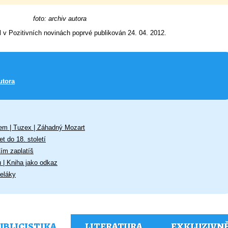
foto: archiv autora
l v Pozitivních novinách poprvé publikován 24. 04. 2012.
utora
em | Tuzex | Záhadný Mozart
t do 18. století
Čím zaplatíš
ů | Kniha jako odkaz
eláky
UBLICISTIKA
LITERATURA
EXKLUZIVN