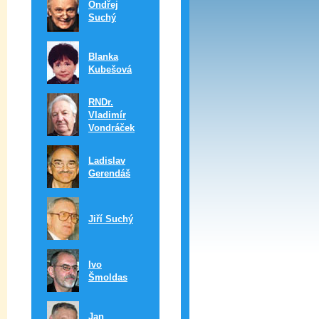
Ondřej
Suchý
Blanka
Kubešová
RNDr.
Vladimír
Vondráček
Ladislav
Gerendáš
Jiří Suchý
Ivo
Šmoldas
Jan