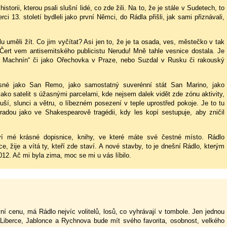
torii, kterou psali slušní lidé, co zde žili. Na to, že je stále v Sudetech, to
rci 13. století bydleli jako první Němci, do Rádla přišli, jak sami přiznávali,
u uměli žít. Co jim vyčítat? Asi jen to, že je ta osada, ves, městečko v tak
ert vem antisemitského publicistu Nerudu! Mně tahle vesnice dostala. Je
ní Machnín“ či jako Ořechovka v Praze, nebo Suzdal v Rusku či rakouský
ásné jako San Remo, jako samostatný suverénní stát San Marino, jako
o satelit s úžasnými parcelami, kde nejsem dalek vidět zde zónu aktivity,
ší, slunci a větru, o líbezném posezení v teple uprostřed pokoje. Je to tu
hradou jako ve Shakespearově tragédii, kdy les kopí sestupuje, aby zničil
laví mé krásné dopisnice, knihy, ve které máte své čestné místo. Rádlo
e, žije a vítá ty, kteří zde staví. A nové stavby, to je dnešní Rádlo, kterým
012. Ač mi byla zima, moc se mi u vás líbilo.
ní cenu, má Rádlo nejvíc volitelů, losů, co vyhrávají v tombole. Jen jednou
t Liberce, Jablonce a Rychnova bude mít svého favorita, osobnost, velkého