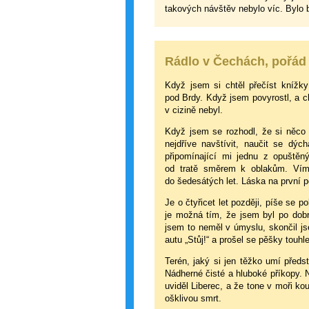
takových návštěv nebylo víc. Bylo 
Rádlo v Čechách, pořád 
Když jsem si chtěl přečíst knížky
pod Brdy. Když jsem povyrostl, a cht
v cizině nebyl.
Když jsem se rozhodl, že si něco 
nejdříve navštívit, naučit se dýc
připomínající mi jednu z opuštěn
od tratě směrem k oblakům. Vím j
do šedesátých let. Láska na první p
Je o čtyřicet let později, píše se 
je možná tím, že jsem byl po dob
jsem to neměl v úmyslu, skončil js
autu „Stůj!“ a prošel se pěšky touhle
Terén, jaký si jen těžko umí před
Nádherné čisté a hluboké příkopy. Ne
uviděl Liberec, a že tone v moři ko
ošklivou smrt.