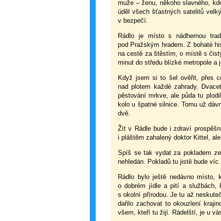
muže – ženu, někoho slavného, kdo 
úděl všech šťastných satelitů velký
v bezpečí.
Rádlo je místo s nádhernou trad
pod Pražským hradem. Z bohaté hist
na cestě za štěstím, o místě s čis
minut do středu blízké metropole a 
Když jsem si to šel ověřit, přes c
nad plotem každé zahrady. Dvacet 
pěstování mrkve, ale půda tu plodil
kolo u špatné silnice. Tomu už dávn
dvě.
Žít v Rádle bude i zdraví prospěšné.
i pláštěm zahalený doktor Kittel, al
Spíš se tak vydat za pokladem ze 1
nehledán. Pokladů tu jistě bude víc
Rádlo bylo ještě nedávno místo, 
o dobrém jídle a pití a službách,
s okolní přírodou. Je tu až neskut
dařilo zachovat to okouzlení kraji
všem, kteří tu žijí. Rádelští, je u v