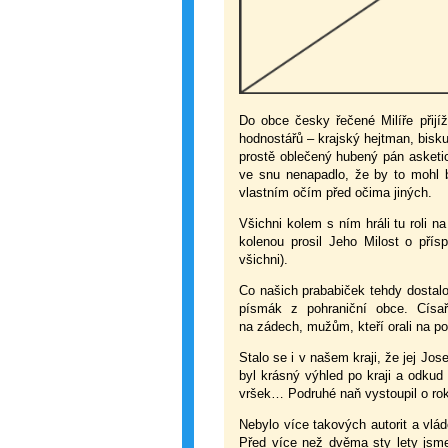
Do obce česky řečené Milíře přijí
hodnostářů – krajský hejtman, bisk
prostě oblečený hubený pán asketi
ve snu nenapadlo, že by to mohl bý
vlastním očím před očima jiných.
Všichni kolem s ním hráli tu roli n
kolenou prosil Jeho Milost o přís
všichni).
Co našich prababiček tehdy dostal
písmák z pohraniční obce. Cís
na zádech, mužům, kteří orali na polí
Stalo se i v našem kraji, že jej Jos
byl krásný výhled po kraji a odkud 
vršek… Podruhé naň vystoupil o rok
Nebylo více takových autorit a vlá
Před více než dvěma sty lety jsm