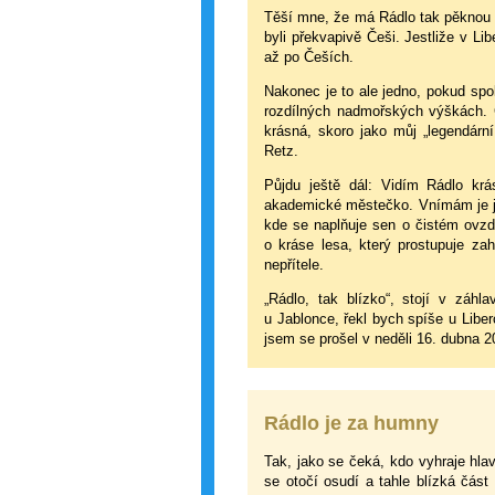
Těší mne, že má Rádlo tak pěknou his
byli překvapivě Češi. Jestliže v Libe
až po Češích.
Nakonec je to ale jedno, pokud spol
rozdílných nadmořských výškách. Č
krásná, skoro jako můj „legendár
Retz.
Půjdu ještě dál: Vidím Rádlo kr
akademické městečko. Vnímám je jak
kde se naplňuje sen o čistém ovzdu
o kráse lesa, který prostupuje za
nepřítele.
„Rádlo, tak blízko“, stojí v záh
u Jablonce, řekl bych spíše u Liberc
jsem se prošel v neděli 16. dubna 2
Rádlo je za humny
Tak, jako se čeká, kdo vyhraje hlav
se otočí osudí a tahle blízká čás