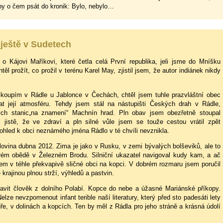
by o čem psát do kronik: Bylo, nebylo…
ještě v Sudetech
 o Kájovi Maříkovi, které četla celá První republika, jeli jsme do Mníšku
ěl prožít, co prožil v terénu Karel May, zjistil jsem, že autor indiánek nikdy
koupím v Rádle u Jablonce v Čechách, chtěl jsem tuhle prazvláštní obec
hat její atmosféru. Tehdy jsem stál na nástupišti Českých drah v Rádle,
ých stanic„na znamení“ Machnín hrad. Pln obav jsem obezřetně stoupal
istě, že ve zdraví a pln silné vůle jsem se touže cestou vrátil zpět
ohled k obci neznámého jména Rádlo v té chvíli nevznikla.
polovina dubna 2012. Zima je jako v Rusku, v zemi bývalých bolševiků, ale to
rém obědě v Železném Brodu. Silniční ukazatel navigoval kudy kam, a ač
em v téhle překvapivě sličné obci na kopci. V dobrém rozmaru jsem poručil
 krajinou plnou strží, výhledů a pastvin.
stavit člověk z dolního Polabí. Kopce do nebe a úžasné Mariánské příkopy.
lze nevzpomenout infant terible naší literatury, který před sto padesáti lety
uře, v dolinách a kopcích. Ten by měl z Rádla pro jeho stráně a krásná údolí