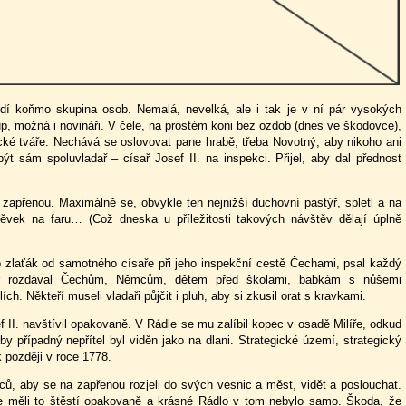
ždí koňmo skupina osob. Nemalá, nevelká, ale i tak je v ní pár vysokých
up, možná i novináři. V čele, na prostém koni bez ozdob (dnes ve škodovce),
cké tváře. Nechává se oslovovat pane hrabě, třeba Novotný, aby nikoho ani
t sám spoluvladař – císař Josef II. na inspekci. Přijel, aby dal přednost
a zapřenou. Maximálně se, obvykle ten nejnižší duchovní pastýř, spletl a na
pěvek na faru… (Což dneska u příležitosti takových návštěv dělají úplně
o zlaťák od samotného císaře při jeho inspekční cestě Čechami, psal každý
ař rozdával Čechům, Němcům, dětem před školami, babkám s nůšemi
ch. Někteří museli vladaři půjčit i pluh, aby si zkusil orat s kravkami.
ef II. navštívil opakovaně. V Rádle se mu zalíbil kopec v osadě Milíře, odkud
by případný nepřítel byl viděn jako na dlani. Strategické území, strategický
 později v roce 1778.
dců, aby se na zapřenou rozjeli do svých vesnic a měst, vidět a poslouchat.
e měli to štěstí opakovaně a krásné Rádlo v tom nebylo samo. Škoda, že