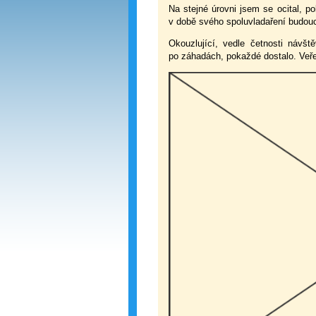
Na stejné úrovni jsem se ocital, p
v době svého spoluvladaření budoucí
Okouzlující, vedle četnosti návšt
po záhadách, pokaždé dostalo. Veře