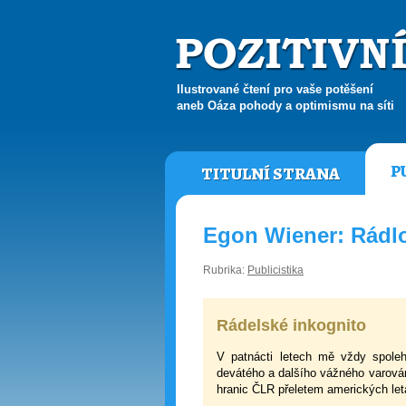
Ilustrované čtení pro vaše potěšení
aneb Oáza pohody a optimismu na síti
P
TITULNÍ STRANA
Egon Wiener: Rádl
Rubrika:
Publicistika
Rádelské inkognito
V patnácti letech mě vždy spoleh
devátého a dalšího vážného varován
hranic ČLR přeletem amerických let