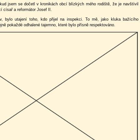
okud jsem se dočetl v kronikách obcí blízkých mého rodiště, že je navštívil
 císař a reformátor Josef II.
ěv, bylo utajení toho, kdo přijel na inspekci. To mě, jako kluka bažícího
jně pokaždé odhalené tajemno, které bylo přísně respektováno.