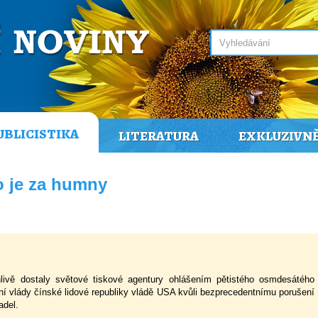
UBLICISTIKA
LITERATURA
EXKLUZIVN
o je za humny
livě dostaly světové tiskové agentury ohlášením pětistého osmdesátého
í vlády čínské lidové republiky vládě USA kvůli bezprecedentnímu porušení
adel.