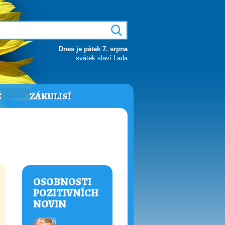
Dnes je pátek 7. srpna
svátek slaví Lada
Ě
ZÁKULISÍ
OSOBNOSTI
POZITIVNÍCH
NOVIN