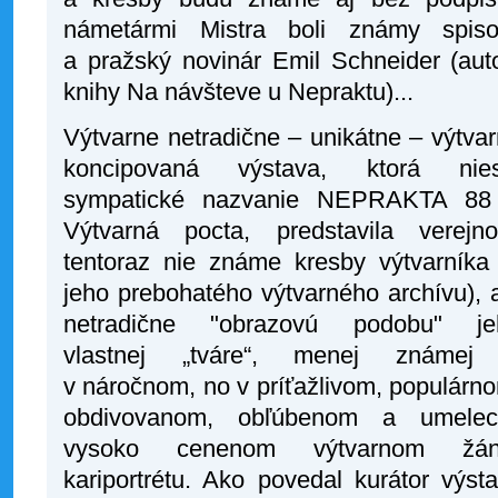
námetármi Mistra boli známy spisov
a pražský novinár Emil Schneider (aut
knihy Na návšteve u Nepraktu)...
Výtvarne netradične – unikátne – výtva
koncipovaná výstava, ktorá nies
sympatické nazvanie NEPRAKTA 88
Výtvarná pocta, predstavila verejno
tentoraz nie známe kresby výtvarníka
jeho prebohatého výtvarného archívu), 
netradične "obrazovú podobu" je
vlastnej „tváre“, menej známej
v náročnom, no v príťažlivom, populárn
obdivovanom, obľúbenom a umelec
vysoko cenenom výtvarnom žán
kariportrétu. Ako povedal kurátor výst