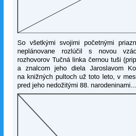
So všetkými svojimi početnými priaz
neplánovane rozlúčil s novou vzác
rozhovorov Tučná linka černou tuši (prip
a znalcom jeho diela Jaroslavom Ko
na knižných pultoch už toto leto, v mesi
pred jeho nedožitými 88. narodeninami...