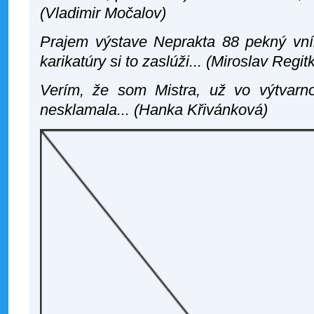
(Vladimir Močalov)
Prajem výstave Neprakta 88 pekný vní
karikatúry si to zaslúži... (Miroslav Regit
Verím, že som Mistra, už vo výtvarn
nesklamala... (Hanka Křivánková)