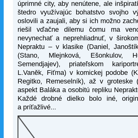
úprimné city, aby nenútene, ale inšpirat
štedro využívajúc bohatstvo svojho v
oslovili a zaujali, aby si ich možno zach
riešil vďačne dilemu čomu ma venov
nevynechať a neprehliadnuť, v širok
Nepraktu – v klasike (Daniel, Janoští
(Stano, Mlejnková, Ešonkulov, H
Semendjajev), priateľskom kariport
L.Vaněk, Fiťma) v komickej podobe (Ki
Regitko, Remeselník), až v groteske (
aspekt Baláka a osobitú repliku Neprak
Každé drobné dielko bolo iné, origi
a príťažlivé...