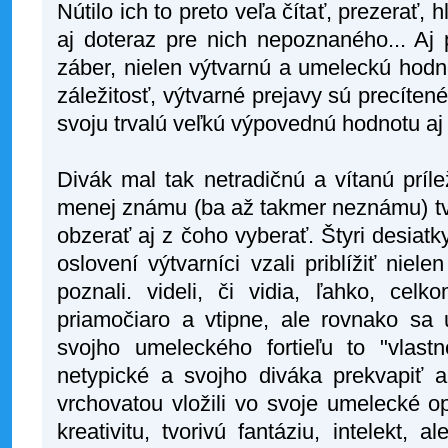
Nútilo ich to preto veľa čítať, prezerať,
aj doteraz pre nich nepoznaného... Aj 
záber, nielen výtvarnú a umeleckú hodno
záležitosť, výtvarné prejavy sú precíten
svoju trvalú veľkú výpovednú hodnotu a
Divák mal tak netradičnú a vítanú príl
menej známu (ba až takmer neznámu) tvá
obzerať aj z čoho vyberať. Štyri desiatky
oslovení výtvarníci vzali priblížiť niel
poznali. videli, či vidia, ľahko, celk
priamočiaro a vtipne, ale rovnako sa 
svojho umeleckého fortieľu to "vlastn
netypické a svojho diváka prekvapiť a
vrchovatou vložili vo svoje umelecké o
kreativitu, tvorivú fantáziu, intelekt, a