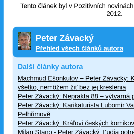
Tento článek byl v Pozitivních novinách
2012.
Peter Závacký
Přehled všech článků autora
Další články autora
Machmud Ešonkulov – Peter Závacký: Ka
všetko, nemôžem žiť bez jej kreslenia
Peter Závacký: Neprakta 88 – výtvarná 
Peter Závacký: Karikaturista Lubomír Va
Pelhřimově
Peter Závacký: Kráľovi českých komiko
Milan Stano - Peter Závacký: Ľudia potr