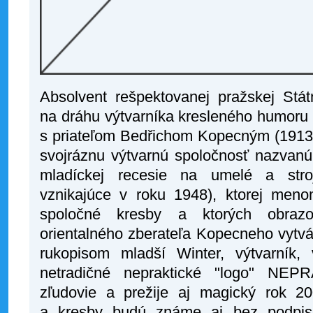
Absolvent rešpektovanej pražskej Stát
na dráhu výtvarníka kresleného humoru
s priateľom Bedřichom Kopecným (1913–
svojráznu výtvarnú spoločnosť nazva
mladíckej recesie na umelé a str
vznikajúce v roku 1948), ktorej meno
spoločné kresby a ktorých obra
orientalného zberateľa Kopecneho vytv
rukopisom mladší Winter, výtvarník, 
netradičné nepraktické "logo" NEP
zľudovie a prežije aj magický rok 2
a kresby budú známe aj bez podpi