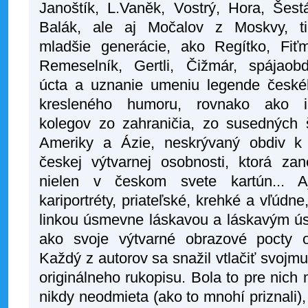
Janoštík, L.Vaněk, Vostrý, Hora, Šest
Balák, ale aj Močalov z Moskvy, ti
mladšie generácie, ako Regítko, Fiť
Remeselník, Gertli, Čižmár, spájaobd
úcta a uznanie umeniu legende české
kresleného humoru, rovnako ako i
kolegov zo zahraničia, zo susedných š
Ameriky a Ázie, neskrývaný obdiv k
českej výtvarnej osobnosti, ktorá za
nielen v českom svete kartún... Aj
kariportréty, priateľské, krehké a vľúdn
linkou úsmevne láskavou a láskavým ús
ako svoje výtvarné obrazové pocty os
Každý z autorov sa snažil vtlačiť svojmu
originálneho rukopisu. Bola to pre nich
nikdy neodmieta (ako to mnohí priznali),