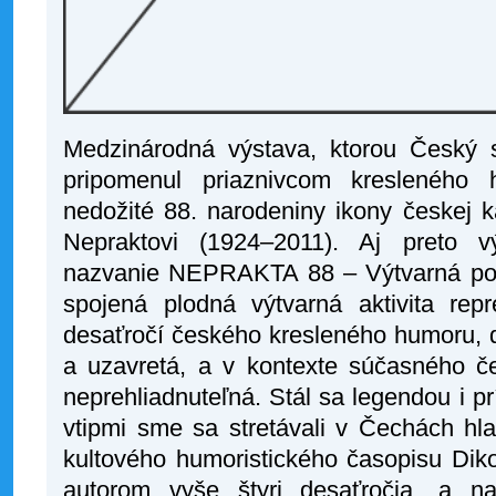
Medzinárodná výstava, ktorou Český 
pripomenul priaznivcom kresleného h
nedožité 88. narodeniny ikony českej k
Nepraktovi (1924–2011). Aj preto v
nazvanie NEPRAKTA 88 – Výtvarná po
spojená plodná výtvarná aktivita rep
desaťročí českého kresleného humoru, 
a uzavretá, a v kontexte súčasného 
neprehliadnuteľná. Stál sa legendou i p
vtipmi sme sa stretávali v Čechách hl
kultového humoristického časopisu Dik
autorom vyše štyri desaťročia, a n