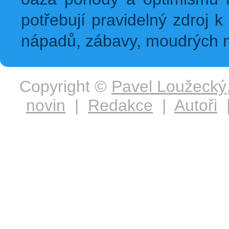
potřebují pravidelný zdroj k 
nápadů, zábavy, moudrých m
Copyright ©
Pavel Loužecký
novin
|
Redakce
|
Autoři