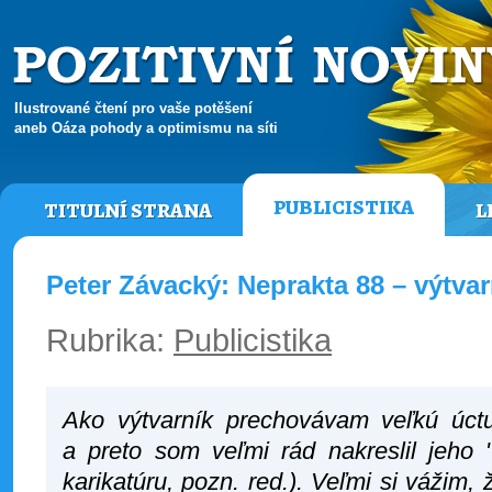
Ilustrované čtení pro vaše potěšení
aneb Oáza pohody a optimismu na síti
PUBLICISTIKA
TITULNÍ STRANA
L
Peter Závacký: Neprakta 88 – výtva
Rubrika:
Publicistika
Ako výtvarník prechovávam veľkú úct
a preto som veľmi rád nakreslil jeho "
karikatúru, pozn. red.). Veľmi si vážim,