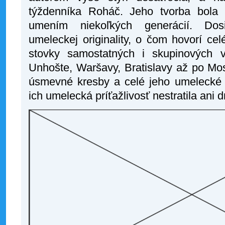
týždenníka Roháč. Jeho tvorba bola
umením niekoľkých generácií. Dosia
umeleckej originality, o čom hovorí ce
stovky samostatných i skupinových 
Unhošte, Waršavy, Bratislavy až po Mos
úsmevné kresby a celé jeho umelecké di
ich umelecká príťažlivosť nestratila ani d