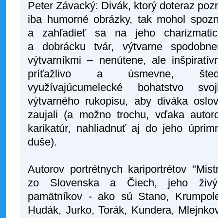
Peter Závacký: Divák, ktorý doteraz poz
iba humorné obrázky, tak mohol spoz
a zahľadieť sa na jeho charizmatic
a dobrácku tvár, výtvarne spodobne
výtvarníkmi – nenútene, ale inšpiratív
príťažlivo a úsmevne, šted
využívajúcumelecké bohatstvo svoj
výtvarného rukopisu, aby diváka oslovi
zaujali (a možno trochu, vďaka auto
karikatúr, nahliadnuť aj do jeho úprim
duše).
Autorov portrétnych kariportrétov "Mist
zo Slovenska a Čiech, jeho živý
pamätníkov - ako sú Stano, Krumpole
Hudák, Jurko, Torák, Kundera, Mlejnko