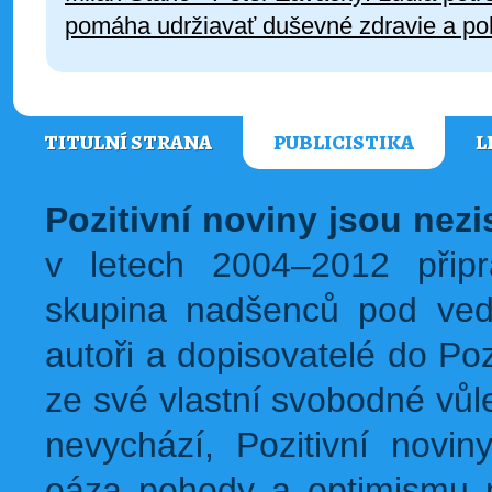
pomáha udržiavať duševné zdravie a p
TITULNÍ STRANA
PUBLICISTIKA
L
Pozitivní noviny jsou nez
v letech 2004–2012 přip
skupina nadšenců pod ved
autoři a dopisovatelé do Pozi
ze své vlastní svobodné vůl
nevychází, Pozitivní novin
oáza pohody a optimismu na