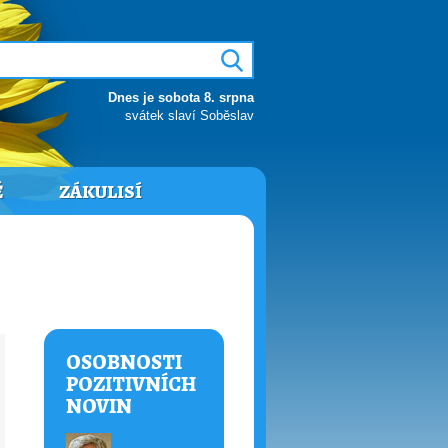
Dnes je sobota 8. srpna
svátek slaví Soběslav
Ě
ZÁKULISÍ
OSOBNOSTI
POZITIVNÍCH
NOVIN