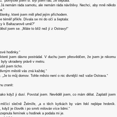
,“ pomyslel jsem si. Byl jsem rád, že šeptala.
? Já nemám ráda samotu, ale nemám ráda návštěvy. Nechci, aby mně někdo
a.“
lenky, které jsem měl před jejím příchodem.
 téměř příkře. Dívala se mi do očí a šeptala:
ky k Baltazarově urně?“
děsil jsem se. „Máte to blíž než jí z Ostravy!“
 své hodinky.“
 které jsem dávno postrádal. V duchu jsem přesvědčen, že jsem je nikomu
 byly ukradeny právě v metru.
šil jsem ticho.
 divným městě vás zná každej.“
e. „Je to můj domov. Tohle město není o nic divnější než vaše Ostrava.“
hu zranit:
Jako když ji dusí. Povstal jsem. Nevěděl jsem, co mám dělat. Zaplatil jsem
 mlčící slečně Želmíře, „a o těch kytkách by vám řekl nejlépe hrobník.
 když je člověk i po smrti milován více lidmi.“
zepnula řemínek u hodinek a podala mi je.