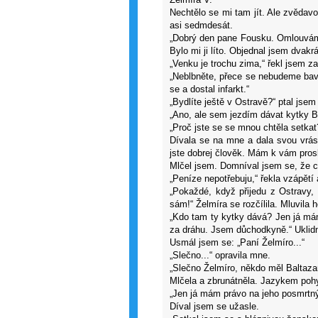
Nechtělo se mi tam jít. Ale zvědavos
asi sedmdesát.
„Dobrý den pane Fousku. Omlouvám s
Bylo mi ji líto. Objednal jsem dvakr
„Venku je trochu zima,“ řekl jsem za
„Neblbněte, přece se nebudeme bavit
se a dostal infarkt.“
„Bydlíte ještě v Ostravě?“ ptal jsem
„Ano, ale sem jezdím dávat kytky Ba
„Proč jste se se mnou chtěla setkat
Dívala se na mne a dala svou vrás
jste dobrej člověk. Mám k vám prosb
Mlčel jsem. Domníval jsem se, že 
„Peníze nepotřebuju,“ řekla vzápětí 
„Pokaždé, když přijedu z Ostravy, 
sám!“ Želmíra se rozčílila. Mluvila 
„Kdo tam ty kytky dává? Jen já má
za dráhu. Jsem důchodkyně.“ Uklidni
Usmál jsem se: „Paní Želmíro...“
„Slečno...“ opravila mne.
„Slečno Želmíro, někdo měl Baltazar
Mlčela a zbrunátněla. Jazykem po
„Jen já mám právo na jeho posmrtný 
Díval jsem se užasle.