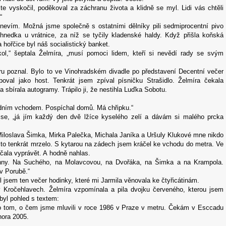
ste vyskočil, poděkoval za záchranu života a klidně se myl. Lidi vás chtěli
“
evím. Možná jsme společně s ostatními dělníky pili sedmiprocentní pivo
 hnedka u vrátnice, za níž se tyčily kladenské haldy. Když přišla koňská
hořčice byl náš socialistický banket.
ol,“ šeptala Želmíra, „musí pomoci lidem, kteří si nevědí rady se svým
ru poznal. Bylo to ve Vinohradském divadle po představení Decentní večer
oval jako host. Tenkrát jsem zpíval písničku Strašidlo. Želmíra čekala
sbírala autogramy. Trápilo ji, že nestihla Luďka Sobotu.
zadním vchodem. Pospíchal domů. Má chřipku.“
 se, „já jím každý den dvě lžíce kyselého zelí a dávám si malého prcka
Miloslava Šimka, Mirka Palečka, Michala Janíka a Uršuly Klukové mne nikdo
to tenkrát mrzelo. S kytarou na zádech jsem kráčel ke vchodu do metra. Ve
čala vyprávět. A hodně nahlas.
ny. Na Suchého, na Molavcovou, na Dvořáka, na Šimka a na Krampola.
v Porubě.“
 jsem ten večer hodinky, které mi Jarmila věnovala ke čtyřicátinám.
 Kročehlavech. Želmíra vzpomínala a pila dvojku červeného, kterou jsem
byl pohled s textem:
o tom, o čem jsme mluvili v roce 1986 v Praze v metru. Čekám v Esccadu
nora 2005.