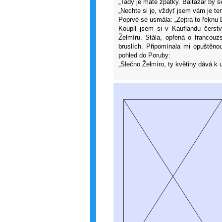
„Tady je máte zpátky. Baltazar by se
„Nechte si je, vždyť jsem vám je ten
Poprvé se usmála: „Zejtra to řeknu B
Koupil jsem si v Kauflandu čerst
Želmíru. Stála, opřená o francouzs
bruslích. Připomínala mi opuštěn
pohled do Poruby:
„Slečno Želmíro, ty květiny dává k