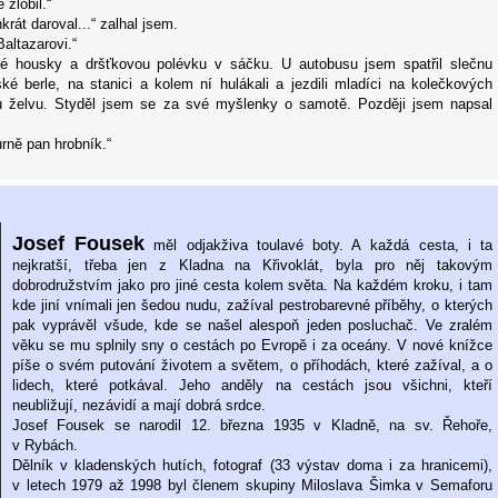
 zlobil.“
krát daroval...“ zalhal jsem.
altazarovi.“
vé housky a dršťkovou polévku v sáčku. U autobusu jsem spatřil slečnu
ké berle, na stanici a kolem ní hulákali a jezdili mladíci na kolečkových
ou želvu. Styděl jsem se za své myšlenky o samotě. Později jsem napsal
 urně pan hrobník.“
Josef Fousek
měl odjakživa toulavé boty. A každá cesta, i ta
nejkratší, třeba jen z Kladna na Křivoklát, byla pro něj takovým
dobrodružstvím jako pro jiné cesta kolem světa. Na každém kroku, i tam
kde jiní vnímali jen šedou nudu, zažíval pestrobarevné příběhy, o kterých
pak vyprávěl všude, kde se našel alespoň jeden posluchač. Ve zralém
věku se mu splnily sny o cestách po Evropě i za oceány. V nové knížce
píše o svém putování životem a světem, o příhodách, které zažíval, a o
lidech, které potkával. Jeho anděly na cestách jsou všichni, kteří
neubližují, nezávidí a mají dobrá srdce.
Josef Fousek se narodil 12. března 1935 v Kladně, na sv. Řehoře,
v Rybách.
Dělník v kladenských hutích, fotograf (33 výstav doma i za hranicemi),
v letech 1979 až 1998 byl členem skupiny Miloslava Šimka v Semaforu