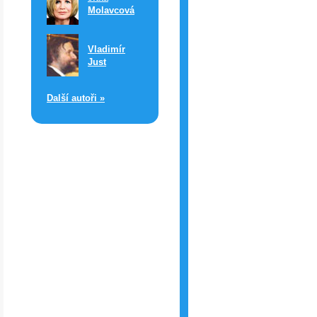
Molavcová
Vladimír
Just
Další autoři »