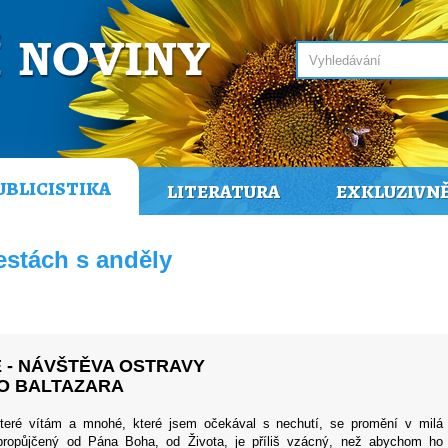
UBLICISTIKA
LITERATURA
EXKLUZIVN
estách s anděly
- NÁVŠTĚVA OSTRAVY
RO BALTAZARA
teré vítám a mnohé, které jsem očekával s nechutí, se promění v milá
 propůjčený od Pána Boha, od Života, je příliš vzácný, než abychom ho