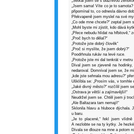
„Setkal jsem se s bláznivou ženskou
„Jsem sama! Víte co je to samota
připomínal to, co odnesla dávno dob
Překvapeně jsem myslel na své myš
„Co ode mne chcete?“ zeptal jsem se
„Mohl byste mi zjistit, kdo dává kyt
„Přece nebudu hlídat na hřbitově,“ z
„Proč bych to dělal?“
„Protože jste dobrý člověk“
„Proč si myslíte, že jsem dobrý?“
Poodrhnula rukáv na levé ruce.
„Protože jste mi dal tenkrát v metru
Díval jsem se zjeveně na hodinky,
nedaroval. Domníval jsem se, že mi
„kde jste sehnala mou adresu?“ přeru
Ušklíbla se: „Prosím vás, v tomhle
„Jaké divný město?“ rozčílil jsem s
„Ostrava je větší a zajímavější!“
Neudržel jsem se. Chtěl jsem ji troc
„Ale Baltazara tam nemají!“
Sklonila hlavu a hluboce dýchala. 
u baru.
„Je to placené,“ řekl jsem vlídně
A nezlobte se na ty kytky. Je hezké,
Dívala se dlouze na mne a potom ro