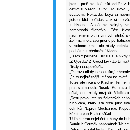
jsem, proč se lidé cítí dobře v k
defiloval všední život. To slovo 
sváteční. Pokaždé, když si nevím
jistotu, klid, pořádek. Jak si tito 
z historie. A dál se velryby v
samorostlá filozofka. Část živo
nadměrným pitím vinných střiků a
Želmíra měla své jméno po babičc
v rodném kraji, ale nikdy nebyla
pocházel z předměstí Kladna.
„Jsem z periférie,“ říkala a já nikdy
„Z Újezda? Z Kročehlav? Ze Dříně?
Nikdy neodpověděla.
„Ostravu nikdy neopustím,“ chraptiv
„Je to nejkrásnější město na světě.
Totéž ale říkala o Kladně. Ten její
pracoval na dole Nosek. Po úrazu, k
dělal, jsem nikdy nezjistil. Věděla
„Sestupoval jste po železných scho
ručníkem, který jste držel jako sv
dělníků. Naproti Mechanice. Klopýt
křísili a pan Prchal křičel:
'Udělejte mu dejchání z huby do huby
Soudruh Čermák napomínal: 'Nejsme v
Potom vám dal facku. Pan Hrib vám na