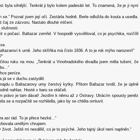
t byla silnější. Tenkrát ji bylo kolem padesáti let. To znamená, že je ji nyní
e.“ Poznal jsem její oči. Zestárla hodně. Berle odložila do kouta a usedla.
át čaj ze zázvoru. Nastalo dlouhé mlčení.
 slušnosti.
 o počasí. Baltazar zemřel. V hospodě vysvětloval, co je psychika, rozčílil
 se.
ltazarovi k urně. Jeho skříňka má číslo 1936. A to je rok mýho narození!“
?“
čitou ruku na mou. „Tenkrát u Vinohradského divadla jsem měla tušení, že
u...“
chce peníze.
a já se v duchu zastyděl.
najdu u Baltazarovy urny čerstvý kytky. Přitom Baltazar tvrdil, že je úplně
hodně nahlas. Hosté v baru se otáčeli.
m právo je tam dávat! Jezdím k němu až z Ostravy. Utrácím spousty peněz
la se a rozpačitě se rozhlédla, jako by se chtěla omluvit.
a asi rád. To je přece hezké...“
hybovala umělým chrupem.
život. Ještě mi nesdělil, co je to psýché. Jeho tajný úkol není naplněn.“