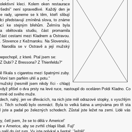
olektivní kleci. Kolem oken restaurace
„všední“ není spravedlivé. Každý den je
e rady, upneme se k těm, kteří slibují
vůdci představují zmíněná slova, to známe
rací ke stejným břehům. Želmíra byla
ta obětovala studiu, část promarnila
 část cestami mezi Kladnem a Ostravou.
e. Slovence z Kežmaroku. Na Slovensku,
. Narodila se v Ostravě a její mužský
 nepochopil, z které. Ptal jsem se:
 Z Dubí? Z Bressona? Z Thienfeldu?“
ě říkala s cigaretou mezi špatnými zuby.
 Voní tam parfém uhlí a potu.“
 mužský (nesměl jsem nikdy říci - chlap)
dyž přišel o dva prsty na levé ruce, nastoupil do oceláren Poldi Kladno. Co
 o mně od svého muže.
dech, nahý, jen ve dřevácích, na nich jste měl odrazové stopky, s vyschlým
íci. Těch schodů bylo osmnáct. Byla to velká šatna a umývárna pro tři sta
l jste a padal po železných schodech. Zůstal jste ležet na zemi. Lidé vás
, četl jsem, že se to dělá v Americe!'
 Americe, aby se zvrhlí chlapi líbali. Fuj!'
lil do úst rum. Vy jste polykal a šeptal: 'Ještě!'