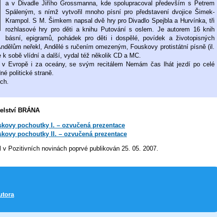
a v Divadle Jiřího Grossmanna, kde spolupracoval především s Petrem
Spáleným, s nímž vytvořil mnoho písní pro představení dvojice Šimek-
Krampol. S M. Šimkem napsal dvě hry pro Divadlo Spejbla a Hurvínka, tři
rozhlasové hry pro děti a knihu Putování s oslem. Je autorem 16 knih
básní, epigramů, pohádek pro děti i dospělé, povídek a životopisných
Andělům neřekl, Andělé s ručením omezeným, Fouskovy protistátní písně (il.
k sobě vlídní a další, vydal též několik CD a MC.
 v Evropě i za oceány, se svým recitálem Nemám čas lhát jezdí po celé
né politické straně.
ch.
telství BRÁNA
kovy pochoutky I. – ozvučená prezentace
kovy pochoutky II. – ozvučená prezentace
l v Pozitivních novinách poprvé publikován 25. 05. 2007.
utora