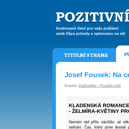
Ilustrované čtení pro vaše potěšení
aneb Oáza pohody a optimismu na síti
P
TITULNÍ STRANA
Josef Fousek: Na c
Rubrika:
Publicistika – Fouskův svět
KLADENSKÁ ROMANCE 
- ŽELMÍRA-KVĚTINY P
Nemám rád příliv návštěv, ač něk
setkání. Čas, který jsme dostali