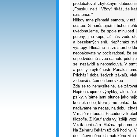
prodebatovali zbytečným klábosení
„Fousku, nelži! Vždyť říkáš, že k
existence.“
Někdy mne přepadá samota, v níž t
cestou. S narůstajícím tichem při
uvědomujeme, že spoje minulosti j
perony, jiná kupé, ač nás vede s
a bezelstných snů. Nepřichází svá
výstupy. Hledáme nit ze starého kl
neopakovatelný pocit radosti, že 
si podvědomě svou samotu pěstujem
se, nezávidí a nepomlouvá. V tomto
a pocity zbytečnosti. Panáka rumu
Přichází doba šedých zákalů, vlek
z dopisů s černou lemovkou.
Zdá se to nemyslitelné, ale zárove
Nepřehazujeme výhybky, ale stále
psíky, vítáme jarní slunce jako ne
kousek nebe, které jsme tenkrát, kd
nadáváme na nečas, na dobu, chytám
V malé restauraci Escáddo v kroče
filozofie. Z Kauflandu vyjíždějí vo
Vozík není sám. Možná trpí samoto
Na Želmíru čekám už dvě hodiny. Vy
deci červeného dalmatského vína