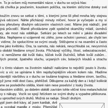
m. To je ovšem můj momentální názor, v duchu se ozývá hlas:
aždá chvilka je poučením, kouskem políčka, na kterém sklízíme doteky své
oužím znovu se setkat s těmi, s kterými jsme šli před mnoha lety stejnou
bývá odcizení. Náhle přicházejí minuty mlčení, hovor je vyčerpán a my si
sou přerušeny dlouhým odcizením vlastních cest. Máme jiná nádraží, jiné
tejná průvodčí. Marně přivoláváme zpět společné okamžiky mládí, úsměvů
ry, ale most nás odděluje. Setkání po letech se mění v jakési divadelní
ubka. Nepřejeme si vzájemně nic zlého, jsme ochotni i pomoci, ale chybí ten
se vidíme, že spolucítíme se svými osudy. Stěžujeme si na osamění a často
e jako květinku. Ona, ta samota, nás nekárá, nevychloubá se, nevysmívá
 období hledáme smysl života. Přicházejí výčitky, lítost, sebezatracování,
 si nemůžeme dát kvůli tlaku, bůček kvůli žlučníků, biftek kvůli zubům...
lých prostat, špatného sluchu, ucpaných cév, bolavých kloubů a strachu
ň s tímto vlakem na životním nádraží nalézáme to největší pouto k životu.
 víc a víc se upínáme k těm nejobyčejnějším věcem kolem nás. Hladíme
jkrásnější návštěvu a v duchu se touláme krajinou a hledáme strom, lavičku,
yž jsme měli dost času, přehlíželi. Děkujeme za každý den a i když kolikrát
e se posledního stébla, které nám nese poselství z louky života.
hlavském sídlišti, po dobrém obědě zavírám tohle věčné kino melancholické
zíky s nákupy. Vozík se spojí řetízkem se svými druhy a vypadne pětikoruna.
u uprostřed svých druhů. Možná se raduje. Slouží druhým.
pil jsem dvě kávy, ač jsem kardiak, dvě
 a vyzobal mandle z misky. Přemýšlel