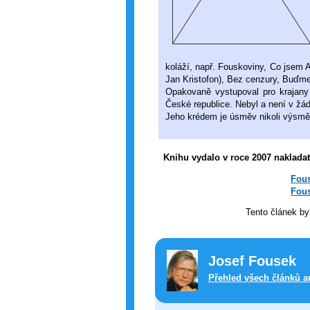
koláží, např. Fouskoviny, Co jsem 
Jan Kristofon), Bez cenzury, Buďme 
Opakovaně vystupoval pro krajany
České republice. Nebyl a není v žád
Jeho krédem je úsměv nikoli výsmě
Knihu vydalo v roce 2007 naklada
Fous
Fous
Tento článek by
Josef Fousek
Přehled všech článků a