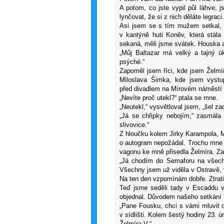
A potom, co jste vypil půl láhve, j
lynčovat, že si z nich děláte legraci.
Asi jsem se s tím mužem setkal, n
v kantýně huti Koněv, která stála
sekaná, měli jsme svátek. Houska a 
„Můj Baltazar má velký a tajný úk
psýché.“
Zapoměl jsem říci, kde jsem Želmí
Miloslava Šimka, kde jsem vystup
před divadlem na Mírovém náměstí a 
„Nevíte proč utekl?“ ptala se mne.
„Neutekl,“ vysvětloval jsem, „šel 
„Já se chřipky nebojím,“ zasmála
slivovice.“
Z hloučku kolem Jirky Karampola, 
o autogram nepožádal. Trochu mne 
vagonu ke mně přisedla Želmíra. Za
„Já chodím do Semaforu na všech
Všechny jsem už viděla v Ostravě, 
Na ten den vzpomínám dobře. Ztratil
Teď jsme seděli tady v Escaddu v
objednal. Důvodem našeho setkání 
„Pane Fousku, chci s vámi mluvit 
v sídlišti. Kolem šestý hodiny 23. ú
Želmíra V.“