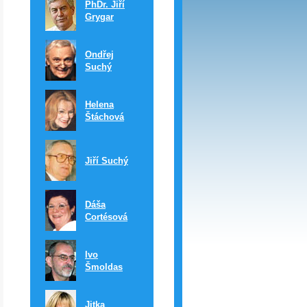
PhDr. Jiří
Grygar
Ondřej
Suchý
Helena
Štáchová
Jiří Suchý
Dáša
Cortésová
Ivo
Šmoldas
Jitka