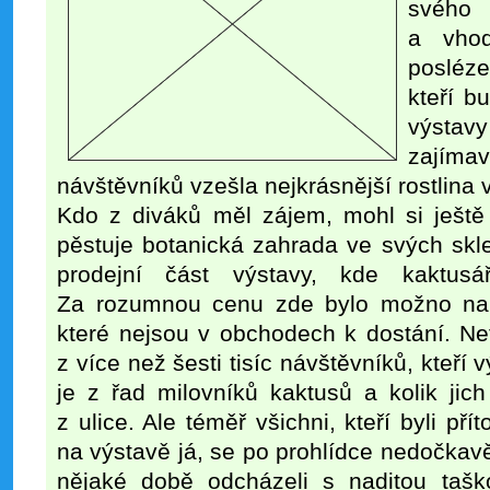
svého 
a vhod
posléze
kteří b
výstavy
zajímav
návštěvníků vzešla nejkrásnější rostlina 
Kdo z diváků měl zájem, mohl si ještě 
pěstuje botanická zahrada ve svých skle
prodejní část výstavy, kde kaktusář
Za rozumnou cenu zde bylo možno nalé
které nejsou v obchodech k dostání. Ne
z více než šesti tisíc návštěvníků, kteří
je z řad milovníků kaktusů a kolik jich 
z ulice. Ale téměř všichni, kteří byli př
na výstavě já, se po prohlídce nedočkavě 
nějaké době odcházeli s naditou taš