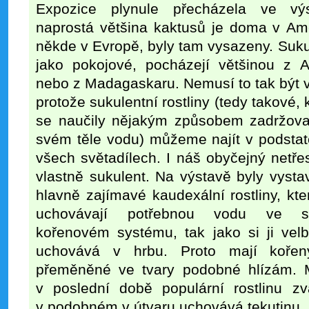
Expozice plynule přecházela ve výs
naprostá většina kaktusů je doma v Ame
někde v Evropě, byly tam vysazeny. Sukul
jako pokojové,
pocházejí většinou z Af
nebo z Madagaskaru. Nemusí to tak být 
protože sukulentní rostliny (tedy takové, 
se naučily nějakým způsobem zadržova
svém těle vodu) můžeme najít v podstat
všech světadílech. I náš obyčejný netře
vlastně sukulent. Na výstavě byly vyst
hlavně zajímavé kaudexální rostliny, kte
uchovávají potřebnou vodu ve 
kořenovém systému, tak jako si ji velb
uchovává v hrbu. Proto mají kořeny
přeměněné ve tvary podobné hlízám. Mo
v poslední době populární rostlinu zv
v podobném v útvaru uchovává tekutinu.