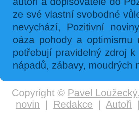
autoři a dopisovatelé do Pozi
ze své vlastní svobodné vůl
nevychází, Pozitivní novin
oáza pohody a optimismu na
potřebují pravidelný zdroj k 
nápadů, zábavy, moudrých m
Copyright ©
Pavel Loužecký
novin
|
Redakce
|
Autoři