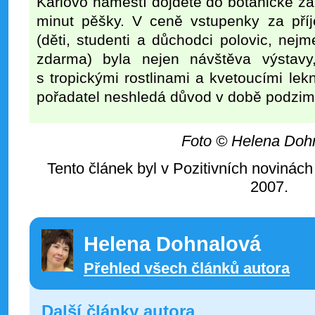
Karlovo náměstí dojdete do botanické z
minut pěšky. V ceně vstupenky za příj
(děti, studenti a důchodci polovic, nejm
zdarma) byla nejen návštěva výstavy,
s tropickými rostlinami a kvetoucími lek
pořadatel neshledá důvod v době podzim
Foto © Helena Doh
Tento článek byl v Pozitivních novinách
2007.
Helena Dohnalová
Přehled všech článků autora
Další články autora