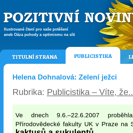
Ilustrované čtení pro vaše potěšení
aneb Oáza pohody a optimismu na síti
PUBLICISTIKA
TITULNÍ STRANA
L
Helena Dohnalová: Zelení ježci
Rubrika:
Publicistika – Víte, že.
Ve dnech 9.6.–22.6.2007 proběhl
Přírodovědecké fakulty UK v Praze na 
kaktusů a sukulentů