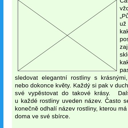
Čá
vž
„P
už
k
po
za
sk
ka
pa
sledovat elegantní rostliny s krásnými
nebo dokonce květy. Každý si pak v duchu
své vypěstovat do takové krásy. Dal
u každé rostliny uveden název. Často se
konečně odhalí název rostliny, kterou m
doma ve své sbírce.