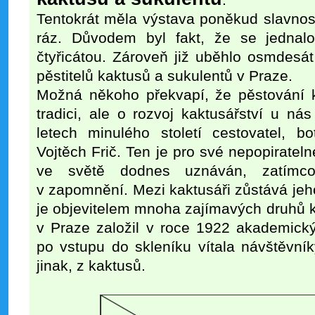
.
Tentokrát měla výstava poněkud slavnost
ráz. Důvodem byl fakt, že se jednalo 
čtyřicátou. Zároveň již uběhlo osmdesát
pěstitelů kaktusů a sukulentů v Praze.
Možná někoho překvapí, že pěstování k
tradici, ale o rozvoj kaktusářství u ná
letech minulého století cestovatel, bo
Vojtěch Frič. Ten je pro své nepopirateln
ve světě dodnes uznáván, zatím
v zapomnění. Mezi kaktusáři zůstává je
je objevitelem mnoha zajímavých druhů 
v Praze založil v roce 1922 akademický
po vstupu do skleníku vítala návštěvník
jinak, z kaktusů.