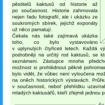
pěstitelů kaktusů od historie až
po současnost. Historie zahrnovala
nejen řadu fotografií, ale i ukázku ze
soukromých sbírek, jejichž exponáty
už něco pamatují.
Čekala nás také zajímavá ukázka
toho, co bylo vystavováno
v uplynulých čtyřiceti letech. Každá v
podrobněji na určitý rod kaktusů, se kt
seznámeni. Zástupce mnoha předch
možnost si prohlédnout pěkně pohromad
bylo vidět, že vůbec není vyloučena možn
na oněch historických výstavách. Průřez
v současnosti, neboť přehlídku uzavíra
mladých kaktusářů, kteří zřejmě jednou 