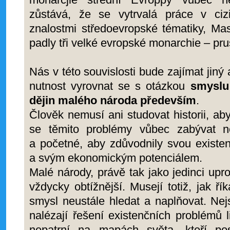
zůstává, že se vytrvalá práce v ciz
znalostmi středoevropské tématiky, Mas
padly tři velké evropské monarchie – pru
Nás v této souvislosti bude zajímat jin
nutnost vyrovnat se s otázkou
smyslu
dějin malého národa především
.
Člověk nemusí ani studovat historii, ab
se těmito problémy vůbec zabývat ne
a početné, aby zdůvodnily svou existe
a svým ekonomickým potenciálem.
Malé národy, právě tak jako jedinci upr
vždycky obtížnější. Musejí totiž, jak ří
smysl neustále hledat a naplňovat. Nej
nalézají řešení existenčních problémů li
nepatrní na mapách světa, kteří po