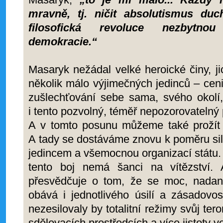
mravně, tj. ničit absolutismus du
filosofická revoluce nezbytn
demokracie.“
Masaryk nežádal velké heroické činy, j
několik málo výjimečných jedinců – ceni
zušlechťování sebe sama, svého okolí,
i tento pozvolný, téměř nepozorovatelný 
A v tomto posunu můžeme také prožít p
A tady se dostáváme znovu k poměru si
jedincem a všemocnou organizací státu.
tento boj nemá šanci na vítězství.
přesvědčuje o tom, že se moc, nadaná
obává i jednotlivého úsilí a zásadovo
nezesilovaly by totalitní režimy svůj ter
sdělovacích prostředcích a více jistoty v