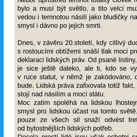
bylo a musí být světlo, a tito velcí muž
vedou i temnotou násilí jako bludičky n
smysl i dávno po jejich smrti.
Dnes, v závěru 20.století, kdy citlivý du
s rostoucími obtížemi snáší tlak moci 
deklaraci lidských práv. Od psané listiny,
je sice ještě daleko, ale ti, kdo se v
v ruce statut, v němž je zakódováno, 
bude. Lidská práva zafixovala totiž fakt, 
stojí nad násilím a mocí státu.
Moc zatím spoléhá na lidskou lhostejno
smysl pro lidskou účast na tomto světě
pouze ze všech sil snaží odvést tr
od bytostnějších lidských potřeb.
Docela prostí lidé jsou však ochotni s