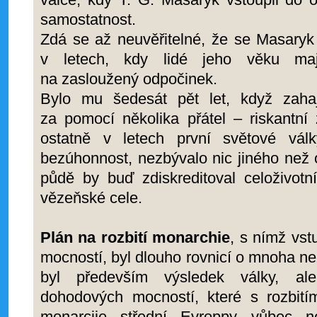
samostatnost.
Zdá se až neuvěřitelné, že se Masaryk
v letech, kdy lidé jeho věku ma
na zasloužený odpočinek.
Bylo mu šedesát pět let, když zaha
za pomocí několika přátel – riskantní z
ostatně v letech první světové vál
bezúhonnost, nezbývalo nic jiného než 
půdě by buď zdiskreditoval celoživotn
vězeňské cele.
Plán na rozbití monarchie
, s nímž vs
mocností, byl dlouho rovnicí o mnoha 
byl především výsledek války, al
dohodových mocností, které s rozbit
monarcjie střední Evroppy vůbec n