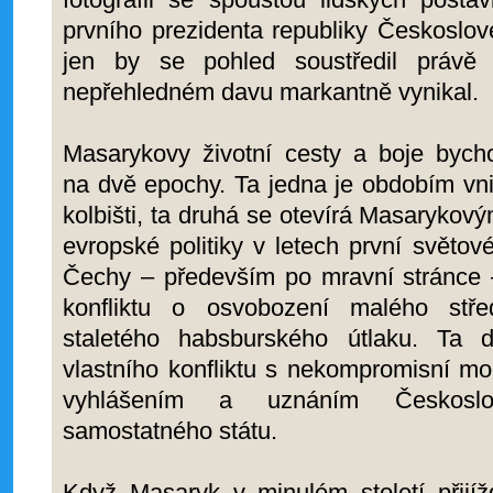
prvního prezidenta republiky Českoslo
jen by se pohled soustředil právě
nepřehledném davu markantně vynikal.
Masarykovy životní cesty a boje bycho
na dvě epochy. Ta jedna je obdobím vn
kolbišti, ta druhá se otevírá Masaryko
evropské politiky v letech první světo
Čechy – především po mravní stránce –
konfliktu o osvobození malého stř
staletého habsburského útlaku. Ta 
vlastního konfliktu s nekompromisní mo
vyhlášením a uznáním Českoslo
samostatného státu.
Když Masaryk v minulém století přijíž