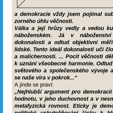
a demokracie vždy jsem pojímal sub 
zorného úhlu věčnosti.
Válka a její hrůzy vedly a vedou k
náboženském. Já v náboženství
dokonalosti a odtud objektivní měř
lidské. Tento ideál dokonalosti učí čl
a malichernosti. ... Pocit věčnosti 
k uznání všeobecné harmonie. Odtud
světového a společenského vývoje a
se naše víra v pokrok...“
A jinde se praví:
„Nejhlubší argument pro demokracii 
hodnotu, v jeho duchovnost a v nesm
metafyzická rovnost. Eticky je dem
politické uskutečňování lásky k 