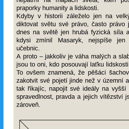
praporky humanity a lidskosti.
Kdyby v historii záleželo jen na velký
diktovat světu své právo, často právo 
dnes na světě jen hrubá fyzická síla a
kdysi zmínil Masaryk, nejspíše jen
učebnic.
A proto – jakkoliv je váha malých a sl
jsou to oni, kdo posouvají laťku lidskos
To ovšem znamená, že pěšáci šachovn
zakotvit své pojetí jinde než v územní 
tak říkajíc, napojit své ideály na vyšší
spravedlnost, pravda a jejich vítězství
zároveň.