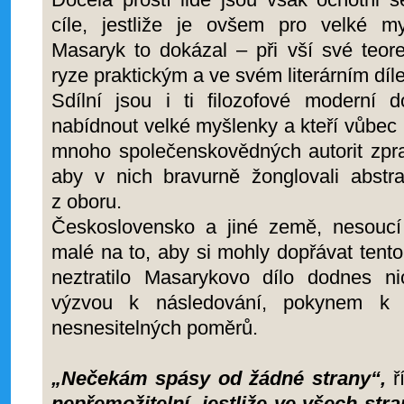
cíle, jestliže je ovšem pro velké m
Masaryk to dokázal – při vší své teore
ryze praktickým a ve svém literárním díl
Sdílní jsou i ti filozofové moderní d
nabídnout velké myšlenky a kteří vůbec m
mnoho společenskovědných autorit zpra
aby v nich bravurně žonglovali abstr
z oboru.
Československo a jiné země, nesoucí 
malé na to, aby si mohly dopřávat tento
neztratilo Masarykovo dílo dodnes n
výzvou k následování, pokynem k
nesnesitelných poměrů.
„Nečekám spásy od žádné strany“,
ř
nepřemožitelní, jestliže ve všech str