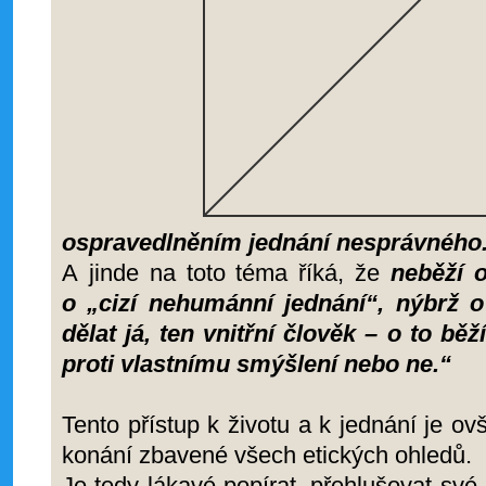
ospravedlněním jednání nesprávného
A jinde na toto téma říká, že
neběží o
o „cizí nehumánní jednání“, nýbrž 
dělat já, ten vnitřní člověk – o to bě
proti vlastnímu smýšlení nebo ne.“
Tento přístup k životu a k jednání je 
konání zbavené všech etických ohledů.
Je tedy lákavé popírat, přehlušovat své 