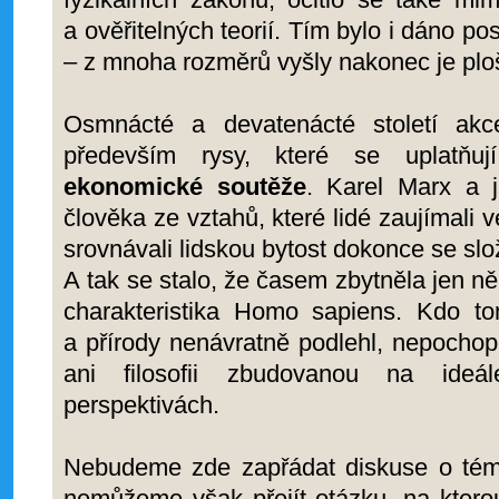
a ověřitelných teorií. Tím bylo i dáno p
– z mnoha rozměrů vyšly nakonec je pl
Osmnácté a devatenácté století akc
především rysy, které se uplatň
ekonomické soutěže
. Karel Marx a 
člověka ze vztahů, které lidé zaujímali v
srovnávali lidskou bytost dokonce se složi
A tak se stalo, že časem zbytněla jen n
charakteristika Homo sapiens. Kdo t
a přírody nenávratně podlehl, nepocho
ani filosofii zbudovanou na ide
perspektivách.
Nebudeme zde zapřádat diskuse o téma
nemůžeme však přejít otázku, na kter