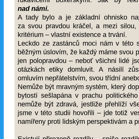
nad námi.
A tady bylo a je základní ohnisko na
za svou pravdou kráčel, a mezi silou,
kritérium – vlastní existence a trvání.
Leckdo ze zastánců moci nám v této s
běžným úslovím, že každý máme svou prav
jen polopravdou – neboť všichni lidé j
otázkách etiky domluvit. A násilí zů
omluvím nepřátelstvím, svou třídní ane
Nemůže být mravným systém, který dopus
bytostí sešlapána v prachu politického
nemůže být zdravá, jestliže přehlíží vše
jsme v této studii hovořili – jde totiž 
namířeny proti lidským perspektivám a pr
Existují přirozeně rozdíly – spíše rozdí