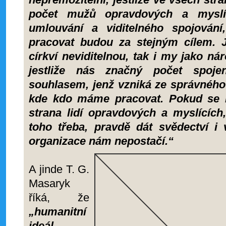
počet mužů opravdových a myslíc
umlouvání a viditelného spojován
pracovat budou za stejným cílem. Ja
církví neviditelnou, tak i my jako n
jestliže nás značný počet spoj
souhlasem, jenž vzniká ze správného
kde kdo máme pracovat. Pokud se ne
strana lidí opravdových a myslících,
toho třeba, pravdě dát svědectví i 
organizace nám nepostačí.“
A jinde T. G.
Masaryk
říká, že
„humanitní
ideál