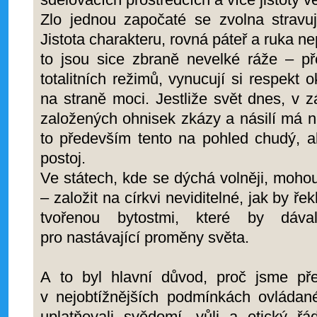
Zlo jednou započaté se zvolna stravu
Jistota charakteru, rovná páteř a ruka n
to jsou sice zbraně nevelké ráže – př
totalitních režimů, vynucují si respekt 
na straně moci. Jestliže svět dnes, v zá
založených ohnisek zkázy a násilí má n
to především tento na pohled chudý, a
postoj.
Ve státech, kde se dýchá volněji, mohou 
– založit na církvi neviditelné, jak by ře
tvořenou bytostmi, které by dáv
pro nastávající proměny světa.
A to byl hlavní důvod, proč jsme před
v nejobtížnějších podmínkách ovládané
uplatňovali svědomí, vůli a etický řá