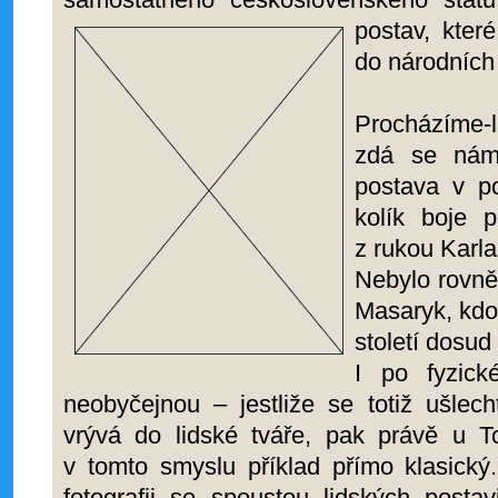
postav, kte
do národních 
Procházíme-
zdá se nám
postava v po
kolík boje 
z rukou Karl
Nebylo rovně
Masaryk, kdo
století dosud
I po fyzick
neobyčejnou – jestliže se totiž ušlec
vrývá do lidské tváře, pak právě u
v tomto smyslu příklad přímo klasick
fotografii se spoustou lidských postav