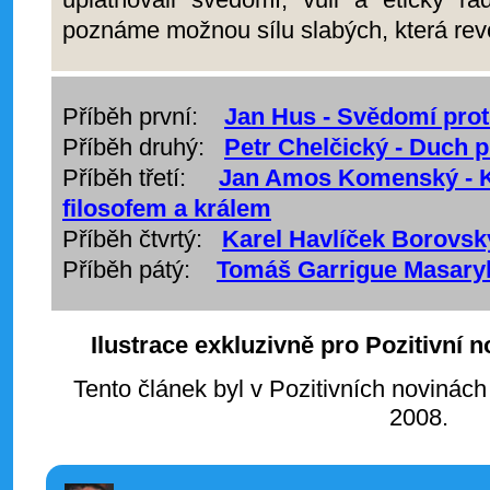
poznáme možnou sílu slabých, která revo
Příběh první:
Jan Hus - Svědomí prot
Příběh druhý:
Petr Chelčický - Duch p
Příběh třetí:
Jan Amos Komenský - 
filosofem a králem
Příběh čtvrtý:
Karel Havlíček Borovský 
Příběh pátý:
Tomáš Garrigue Masaryk 
Ilustrace exkluzivně pro Pozitivní 
Tento článek byl v Pozitivních novinách
2008.