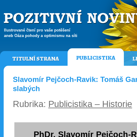
Ilustrované čtení pro vaše potěšení
aneb Oáza pohody a optimismu na síti
PUBLICISTIKA
TITULNÍ STRANA
L
Slavomír Pejčoch-Ravik: Tomáš Gar
slabých
Rubrika:
Publicistika – Historie
PhDr. Slavomír Pejčoch-