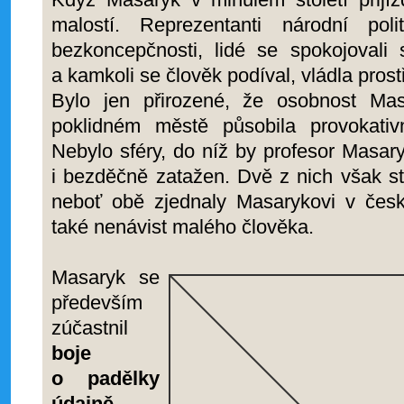
malostí. Reprezentanti národní pol
bezkoncepčnosti, lidé se spokojovali
a kamkoli se člověk podíval, vládla prost
Bylo jen přirozené, že osobnost Ma
poklidném městě působila provokati
Nebylo sféry, do níž by profesor Masary
i bezděčně zatažen. Dvě z nich však st
neboť obě zjednaly Masarykovi v česk
také nenávist malého člověka.
Masaryk se
především
zúčastnil
boje
o padělky
údajně