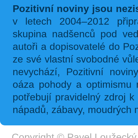
Pozitivní noviny jsou nez
v letech 2004–2012 přip
skupina nadšenců pod ved
autoři a dopisovatelé do Pozi
ze své vlastní svobodné vůl
nevychází, Pozitivní novin
oáza pohody a optimismu na
potřebují pravidelný zdroj k 
nápadů, zábavy, moudrých m
Copyright ©
Pavel Loužecký