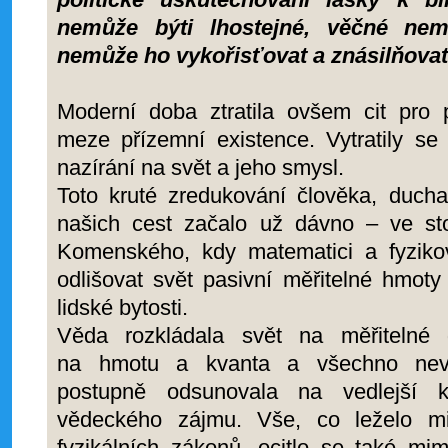
nemůže býti lhostejné, věčné nem
nemůže ho vykořisťovat a znásilňovat
Moderní doba ztratila ovšem cit pro p
meze přízemní existence. Vytratily s
nazírání na svět a jeho smysl.
Toto kruté zredukování člověka, duch
našich cest začalo už dávno – ve st
Komenského, kdy matematici a fyziko
odlišovat svět pasivní měřitelné hmot
lidské bytosti.
Věda rozkládala svět na měřitelné d
na hmotu a kvanta a všechno nevaž
postupně odsunovala na vedlejší ko
vědeckého zájmu. Vše, co leželo m
fyzikálních zákonů, ocitlo se také mim