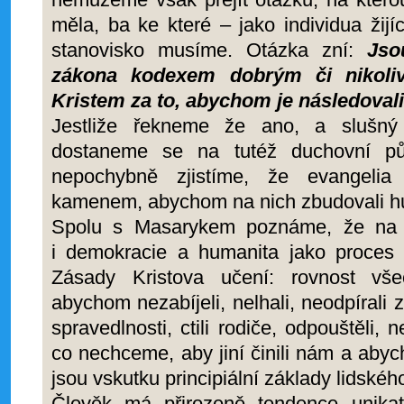
měla, ba ke které – jako individua žij
stanovisko musíme. Otázka zní:
Jso
zákona kodexem dobrým či nikoli
Kristem za to, abychom je následoval
Jestliže řekneme že ano, a slušný
dostaneme se na tutéž duchovní p
nepochybně zjistíme, že evangeli
kamenem, abychom na nich zbudovali h
Spolu s Masarykem poznáme, že na t
i demokracie a humanita jako proces z
Zásady Kristova učení: rovnost vš
abychom nezabíjeli, nelhali, neodpírali 
spravedlnosti, ctili rodiče, odpouštěli, ne
co nechceme, aby jiní činili nám a abych
jsou vskutku principiální základy lidského
Člověk má přirozeně tendence unika