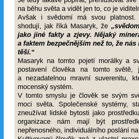
na běhu světa a vidět jen to, co je viditel
Avšak i svědomí má svou platnost.
shodují, jak říká Masaryk, že
„svědomí
jako jiné fakty a zjevy. Nějaký miner
a faktem bezpečnějším než to, že nás n
těší.“
Masaryk na tomto pojetí morálky a s
postavení člověka na tomto světě, 
a nezadatelnou mravní suverenitu, k
mocenský systém.
V tomto smyslu je člověk se svým s
moci světa. Společenské systémy, st
zneužívat lidské bytosti jako prostředk
organizace nám mají být prostře
nepřenosného, individuálního poslání na
Kultivovaný člověk zná z vlastní prax