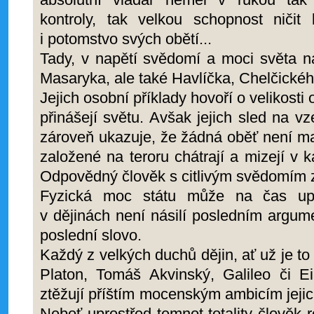
kontroly, tak velkou schopnost ničit 
i potomstvo svých obětí...
Tady, v napětí svědomí a moci světa n
Masaryka, ale také Havlíčka, Chelčick
Jejich osobní příklady hovoří o velikosti 
přinášejí světu. Avšak jejich sled na 
zároveň ukazuje, že žádná oběť není m
založené na teroru chátrají a mizejí v k
Odpovědný člověk s citlivým svědomím 
Fyzická moc státu může na čas upl
v dějinách není násilí posledním argu
poslední slovo.
Každý z velkých duchů dějin, ať už je to
Platon, Tomáš Akvinský, Galileo či Ei
ztěžují příštím mocenským ambicím jeji
Neboť uprostřed temnot totality člověk