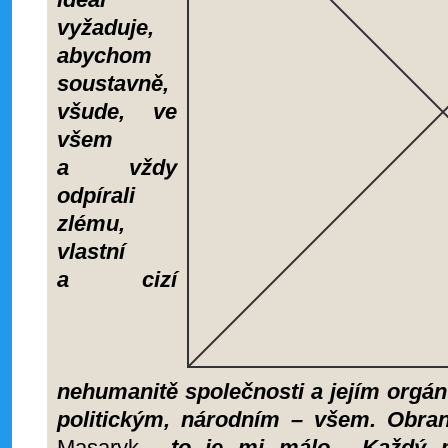
vyžaduje,
abychom
soustavně,
všude, ve
všem
a vždy
odpírali
zlému,
vlastní
a cizí
nehumanitě společnosti a jejím orgá
politickým, národním – všem. Obran
Masaryk,
„to je mi málo... Každý 