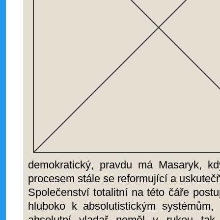
demokratický, pravdu má Masaryk, kd
procesem stále se reformující a uskuteč
Společenství totalitní na této čáře post
hluboko k absolutistickým systémům,
absolutní vladař neměl v rukou tak 