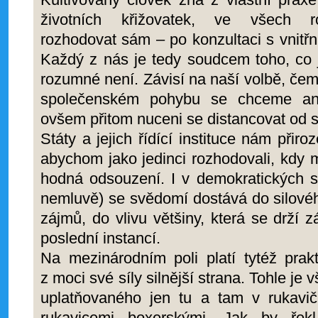
životních křižovatek, ve všech ro
rozhodovat sám – po konzultaci s vnit
Každý z nás je tedy soudcem toho, co
rozumné není. Závisí na naší volbě, če
společenském pohybu se chceme an
ovšem přitom nuceni se distancovat od s
Státy a jejich řídící instituce nám přiro
abychom jako jedinci rozhodovali, kdy 
hodná odsouzení. I v demokratických sy
nemluvě) se svědomí dostává do silovéh
zájmů, do vlivu většiny, která se drží z
poslední instancí.
Na mezinárodním poli platí tytéž pra
z moci své síly silnější strana. Tohle je
uplatňovaného jen tu a tam v rukavi
rukavicemi boxerskými. Jak by ře