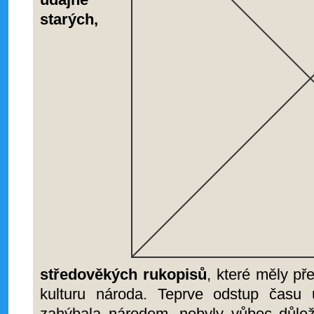
starých,
středověkých rukopisů
, které měly př
kulturu národa. Teprve odstup času 
zahýbala národem, nebyly vůbec důlež