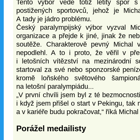
Tento výbor vede totiž letitý spor
postižených sportovců, jehož je Mich
A tady je jádro problému.
Český paralympijský výbor vyzval Mi
organizace a přejde k jiné, jinak že n
soutěže. Charakterově pevný Michal 
nepodlehl. A to i proto, že věřil v př
i letošních vítězství na mezinárodní 
startoval za své nebo sponzorské peníz
kromě loňského světového šampion
na letošní paralympiádu...
„V první chvíli jsem byl z té bezmocnost
i když jsem přišel o start v Pekingu, tak
a v kariéře budu pokračovat,“ říká Michal
Porážel medailisty