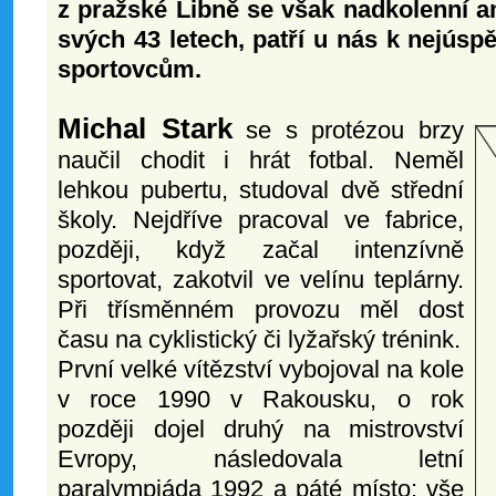
z pražské Libně se však nadkolenní am
svých 43 letech, patří u nás k nejú
sportovcům.
Michal Stark
se s protézou brzy
naučil chodit i hrát fotbal. Neměl
lehkou pubertu, studoval dvě střední
školy. Nejdříve pracoval ve fabrice,
později, když začal intenzívně
sportovat, zakotvil ve velínu teplárny.
Při třísměnném provozu měl dost
času na cyklistický či lyžařský trénink.
První velké vítězství vybojoval na kole
v roce 1990 v Rakousku, o rok
později dojel druhý na mistrovství
Evropy, následovala letní
paralympiáda 1992 a páté místo; vše