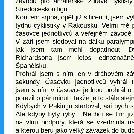
závodů pro amatérské zdravé cyklisty,
Středočeskou ligu.
Koncem srpna, opět již s licencí, jsem v
týdnu cyklistiky v Rakousku. Velmi mě po
časovce jednotlivců a veřejném závodě 
V září jsem sledoval na dálku paralymp
jak jsem tam mohl dopadnout. Dva
Richardsona jsem letos jednoznačn
Španělsku.
Prohrál jsem s ním jen v dráhovém záv
sekundy. Časovku jednotlivců vyhrál F
jsem s ním v časovce jednou prohrál o 
porazil o pár minut. Takže je to stále ste
Kdybych v Pekingu startoval, asi bych s
Ale kdyby byly ryby... Nechci se tím ji
na vlnu podpory, která se vzedmula na
a kterou beru jako velký závazek do budo