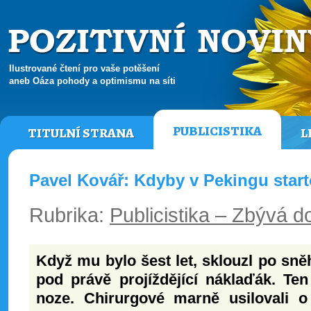
Ilustrované čtení pro vaše potěšení
aneb Oáza pohody a optimismu na síti
PUBLICISTIKA
TITULNÍ STRANA
L
Pavel Kovář: Kdyby v Pekingu starto
Rubrika:
Publicistika – Zbývá do
Když mu bylo šest let, sklouzl po sn
pod právě projíždějící náklaďák. Ten
noze. Chirurgové marně usilovali o 