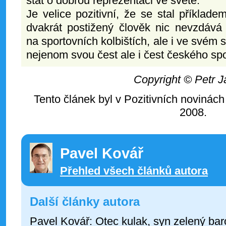
stát o dobrou reprezentaci ve světě.
Je velice pozitivní, že se stal příklade
dvakrát postižený člověk nic nevzdává
na sportovních kolbištích, ale i ve svém 
nejenom svou čest ale i čest českého spo
Copyright © Petr 
Tento článek byl v Pozitivních novinách
2008.
Pavel Kovář
Přehled všech článků autora
Další články autora
Pavel Kovář: Otec kulak, syn zelený bar