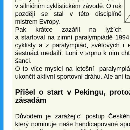
v silničním cyklistickém závodě. O rok
později se stal v této disciplíně
mistrem Evropy.
Pak krátce zazářil na lyžích
a startoval na zimní paralympiádě 1994
cyklisty a z paralympiád, světových i
šestnáct medailí. Loni v srpnu k nim chtě
šanci.
O to více myslel na letošní paralympiá
ukončit aktivní sportovní dráhu. Ale ani 
Přišel o start v Pekingu, prot
zásadám
Důvodem je zarážející postup Českéh
který nominuje naše handicapované spo