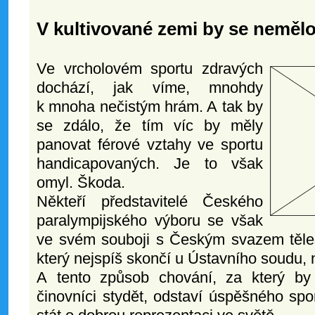
V kultivované zemi by se nemělo 
Ve vrcholovém sportu zdravých
dochází, jak víme, mnohdy
k mnoha nečistým hrám. A tak by
se zdálo, že tím víc by měly
panovat férové vztahy ve sportu
handicapovaných. Je to však
omyl. Škoda.
Někteří představitelé Českého
paralympijského výboru se však
ve svém souboji s Českým svazem těles
který nejspíš skončí u Ústavního soudu, 
A tento způsob chování, za který by 
činovníci stydět,
odstaví úspěšného spor