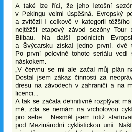
A také lze říci, že jeho letošní sezó
v Pekingu velmi úspěšná. Evropský po
a zvítězil i celkově v kategorii těžšího
nejtěžší etapový závod sezóny Tour
Bilbau. Na další podnicích Evrop
a Švýcarsku získal jedno první, dvě t
Po první polovině tohoto seriálu vedl
náskokem.
„V červnu se mi ale začal můj plán na
Dostal jsem zákaz činnosti za neoprá
dresu na závodech v zahraničí a na 
licenci...
A tak se začala definitivně rozplývat 
mě, zda se nemám na vrcholovou cyklis
pro sebe... Nesměl jsem totiž startov
pod Mezinárodní cyklistickou unii. Na