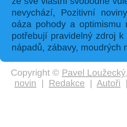
ze své vlastní svobodné vůl
nevychází, Pozitivní novin
oáza pohody a optimismu na
potřebují pravidelný zdroj k 
nápadů, zábavy, moudrých m
Copyright ©
Pavel Loužecký
novin
|
Redakce
|
Autoři