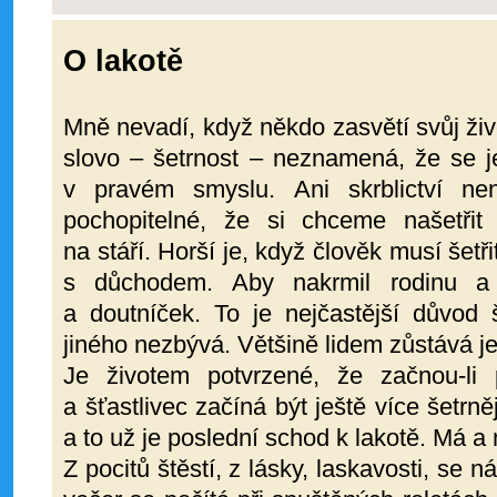
O lakotě
Mně nevadí, když někdo zasvětí svůj živo
slovo – šetrnost – neznamená, že se j
v pravém smyslu. Ani skrblictví ne
pochopitelné, že si chceme našetřit
na stáří. Horší je, když člověk musí šetř
s důchodem. Aby nakrmil rodinu a
a doutníček. To je nejčastější důvod š
jiného nezbývá. Většině lidem zůstává je
Je životem potvrzené, že začnou-li p
a šťastlivec začíná být ještě více šetrn
a to už je poslední schod k lakotě. Má
Z pocitů štěstí, z lásky, laskavosti, se 