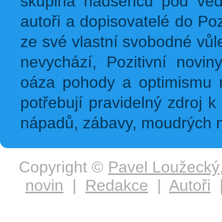
skupina nadšenců pod ved
autoři a dopisovatelé do Pozi
ze své vlastní svobodné vůl
nevychází, Pozitivní novin
oáza pohody a optimismu na
potřebují pravidelný zdroj k 
nápadů, zábavy, moudrých m
Copyright ©
Pavel Loužecký
novin
|
Redakce
|
Autoři