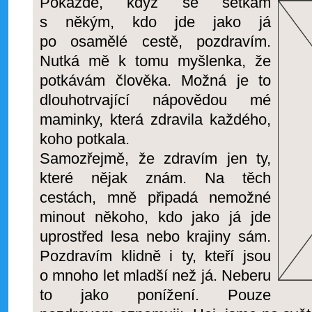
Pokaždé, když se setkám
s někým, kdo jde jako já
po osamělé cestě, pozdravím.
Nutká mě k tomu myšlenka, že
potkávám člověka. Možná je to
dlouhotrvající nápovědou mé
maminky, která zdravila každého,
koho potkala.
Samozřejmě, že zdravím jen ty,
které nějak znám. Na těch
cestách, mně připadá nemožné
minout někoho, kdo jako já jde
uprostřed lesa nebo krajiny sám.
Pozdravím klidně i ty, kteří jsou
o mnoho let mladší než já. Neberu
to jako ponížení. Pouze