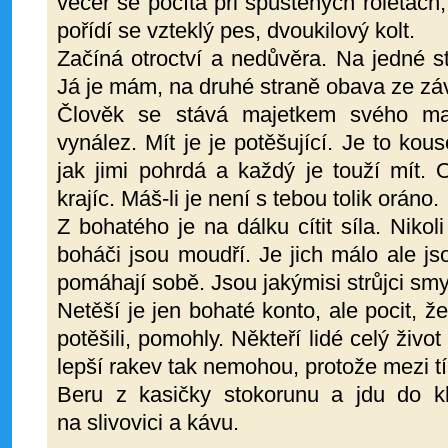
večer se počítá při spuštěných roletách
pořídí se vzteklý pes, dvoukilový kolt.
Začíná otroctví a nedůvěra. Na jedné s
Já je mám, na druhé straně obava ze závi
Člověk se stává majetkem svého maj
vynález. Mít je je potěšující. Je to ko
jak jimi pohrdá a každý je touží mít. 
krajíc. Máš-li je není s tebou tolik oráno.
Z bohatého je na dálku cítit síla. Nikol
boháči jsou moudří. Je jich málo ale j
pomáhají sobě. Jsou jakýmisi strůjci smy
Netěší je jen bohaté konto, ale pocit, že
potěšili, pomohly. Někteří lidé celý život 
lepší rakev tak nemohou, protože mezi 
Beru z kasičky stokorunu a jdu do 
na slivovici a kávu.