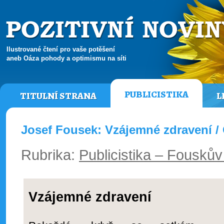
Ilustrované čtení pro vaše potěšení
aneb Oáza pohody a optimismu na síti
PUBLICISTIKA
TITULNÍ STRANA
L
Josef Fousek: Vzájemné zdravení / 
Rubrika:
Publicistika – Fouskův
Vzájemné zdravení