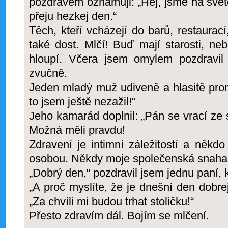
pozdravem oznamuji: „Hej, jsme na světě
přeju hezkej den.“
Těch, kteří vcházejí do barů, restaurac
také dost. Mlčí! Buď mají starosti, ne
hloupí. Včera jsem omylem pozdravi
zvučně.
Jeden mladý muž udiveně a hlasitě prone
to jsem ještě nezažil!“
Jeho kamarád doplnil: „Pán se vrací ze
Možná měli pravdu!
Zdravení je intimní záležitostí a někd
osobou. Někdy moje společenská snaha
„Dobrý den,“ pozdravil jsem jednu paní, 
„A proč myslíte, že je dnešní den dobr
„Za chvíli mi budou trhat stoličku!“
Přesto zdravím dál. Bojím se mlčení.