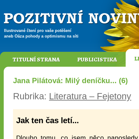
Ilustrované čtení pro vaše potěšení
aneb Oáza pohody a optimismu na síti
L
TITULNÍ STRANA
PUBLICISTIKA
Jana Pilátová: Milý deníčku... (6)
Rubrika:
Literatura – Fejetony
Jak ten čas letí...
Dlouho tomu, co jsem něco naposledy v