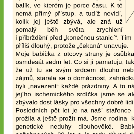
balík, ve kterém je porce času. K té
nemá přímý přístup, a tudíž nevidí,
kolik jej ještě zbývá, ale zná už
pomalý běh světa, zrychlení
i přibrždění před „konečnou stanicí“. Tí
příliš dlouhý, protože „čekaná“ unavuje.
Moje babička z otcovy strany je osůbka
osmdesát sedm let. Co si ji pamatuju, tak
že už tu se svým srdcem dlouho nebu
zájmů, starala se o domácnost, zahrádk
byli „navezení“ každé prázdniny. A to n
jejího ischemického srdíčka jsme se al
zbývalo dost lásky pro všechny dobré lidi
Posledních pět let je na naší stařence 
prožila a ještě prožít má. Jsme rodina,
genetické neduhy dlouhověké. Bab