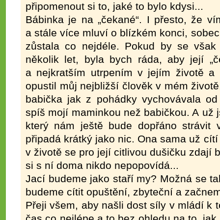
připomenout si to, jaké to bylo kdysi...
Bábinka je na „čekané“. I přesto, že vím
a stále více mluví o blízkém konci, sobec
zůstala co nejdéle. Pokud by se však 
několik let, byla bych ráda, aby její 
a nejkratším utrpením v jejím životě a
opustil můj nejbližší člověk v mém život
babička jak z pohádky vychovávala od 
spíš mojí maminkou než babičkou. A už 
který nám ještě bude dopřáno strávit v
připadá krátký jako nic. Ona sama už cítí
v životě se pro její citlivou dušičku zdají 
si s ní doma nikdo nepopovídá...
Jací budeme jako staří my? Možná se ta
budeme cítit opuštění, zbyteční a začnem
Přeji všem, aby našli dost síly v mládí k t
čas co nejlépe a to bez ohledu na to, jak 