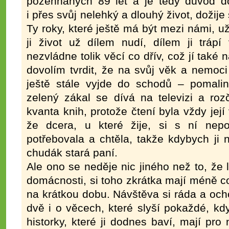
požehnaných 89 let a je tedy důvod d
i přes svůj nelehký a dlouhý život, dožije
Ty roky, které ještě má být mezi námi, u
ji život už dílem nudí, dílem ji tráp
nezvládne tolik věcí co dřív, což jí také
dovolím tvrdit, že na svůj věk a nemoci 
ještě stále vyjde do schodů – pomalink
zelený zákal se dívá na televizi a rozč
kvanta knih, protože čtení byla vždy její
že dcera, u které žije, si s ní nep
potřebovala a chtěla, takže kdybych ji 
chudák stará paní.
Ale ono se neděje nic jiného než to, že l
domácnosti, si toho zkrátka mají méně co ří
na krátkou dobu. Návštěva si ráda a och
dvě i o věcech, které slyší pokaždé, kdy
historky, které ji dodnes baví, mají pro