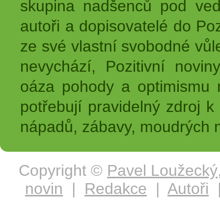
skupina nadšenců pod ved
autoři a dopisovatelé do Pozi
ze své vlastní svobodné vůl
nevychází, Pozitivní novin
oáza pohody a optimismu na
potřebují pravidelný zdroj k 
nápadů, zábavy, moudrých m
Copyright ©
Pavel Loužecký
novin
|
Redakce
|
Autoři