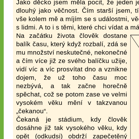
Jako děcko jsem měla pocit, že jeden j
dlouhý jako věčnost. Čím starší jsem, 
vše kolem mě a míjím se s událostmi, vě
s lidmi. A to i s těmi, které chci vídat a 
Na začátku života člověk dostane
balík času, který když rozbalí, zdá se
mu množství neskutečné, nekonečné
a čím více již ze svého balíčku užije,
vidí víc a víc prosvítat dno a vznikne
dojem, že už toho času moc
nezbývá, a tak začne horečně
spěchat, což se potom zase ve velmi
vysokém věku mění v takzvanou
„čekanou“.
Čekaná je stádium, kdy člověk
dosáhne již tak vysokého věku, kdy
opět (odkudsi) obdrží zapečetěný