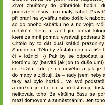
Život zhuštěný do přihrádek hodin, 
podezřele těsný jako malý kabát. Pravd
při praní na vyvářku nebo došlo k nabobt
se do onoho kabátku ne a ne vejít. Mě
redukční dietu a začít jim ubírat kil
které ze mně pomalu vysávají podstatu ži
Chtělo by to dát duši krátké prázdniny
Samotnou. Tělo by zůstalo doma a tiše b
či v ložnici :-) Pak by se odpočatá a 
kterému by (barvitě jak jen to duše umí)
co zažila, kde je co nového a jak je 
do mapy a zjišťuji, že – tady jsem nebyla
taky asi bylo hezké... ve své podstatě
a možná je i to, co si představuji, dos
nelitovala toho, že většinu času se po
mezi domovem a zaměstnáním. Jen toho 