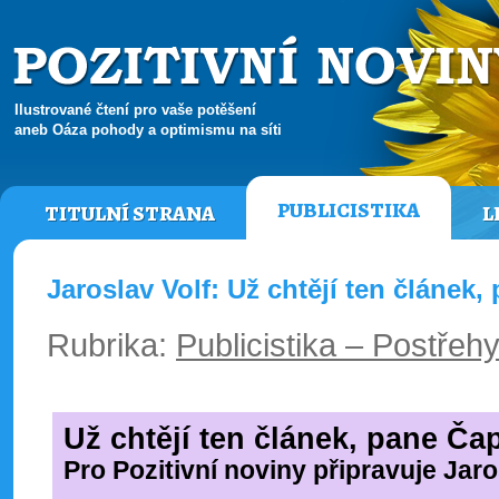
Ilustrované čtení pro vaše potěšení
aneb Oáza pohody a optimismu na síti
PUBLICISTIKA
TITULNÍ STRANA
L
Jaroslav Volf: Už chtějí ten článek,
Rubrika:
Publicistika – Postřeh
Už chtějí ten článek, pane Čap
Pro Pozitivní noviny připravuje Jaro