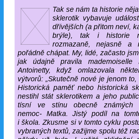
Tak se nám ta historie něj
sklerotik vybavuje událo
dřívějších (a přitom neví, 
brýle), tak i historie
rozmazaně, nejasně a 
pořádně chápat. My, lidé, začasto jsm
jak údajně pravila mademoiselle 
Antoinetty, když omlazovala někt
výtvorů: „Skutečně nové je jenom to
Historická paměť nebo historická s
nestihl stát sklerotikem a jeho publi
tísní ve stínu obecně známých „
nemoc- Matka. Jistý podíl na tomt
i škola. Zkusme si v tomto cyklu pos
vybraných textů, zažijme spolu též rad