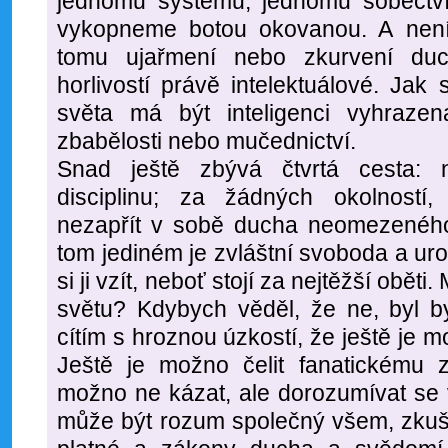
jednomu systému, jednomu sobectví 
vykopneme botou okovanou. A není
tomu ujařmení nebo zkurvení duc
horlivostí právě intelektuálové. Ja
světa má být inteligenci vyhrazena
zbabělosti nebo mučednictví.
Snad ještě zbývá čtvrtá cesta: 
disciplinu; za žádných okolnost
nezapřít v sobě ducha neomezenéh
tom jediném je zvláštní svoboda a u
si ji vzít, neboť stojí za nejtěžší obě
světu? Kdybych věděl, že ne, byl b
cítím s hroznou úzkostí, že ještě je 
Ještě je možno čelit fanatickému z
možno ne kázat, ale dorozumívat se 
může být rozum společný všem, zkuše