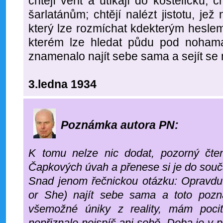
chtějí věřit a utíkají do kostelíčků, 
šarlatánům; chtějí nalézt jistotu, jež
který lze rozmíchat kdekterým heslem;
kterém lze hledat půdu pod nohama.
znamenalo najít sebe sama a sejít se 
3.ledna 1934
Poznámka autora PN:
K tomu nelze nic dodat, pozorný čten
Čapkových úvah a přenese si je do souč
Snad jenom řečnickou otázku: Opravd
or She) najít sebe sama a toto pozn
všemožné úniky z reality, mám poci
nepřiznalo nejspíš ani sobě. Doba je v 