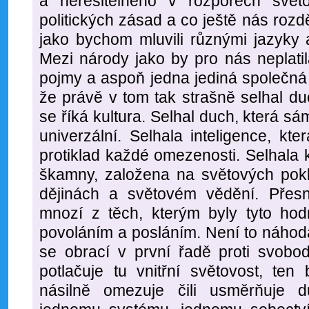
a neřešitelného v rozporech svět
politických zásad a co ještě nás rozd
jako bychom mluvili různými jazyky 
Mezi národy jako by pro nás neplatil
pojmy a aspoň jedna jediná společná
že právě v tom tak strašně selhal du
se říká kultura. Selhal duch, která s
univerzální. Selhala inteligence, 
protiklad každé omezenosti. Selhala ku
škamny, založena na světových pok
dějinách a světovém vědění. Přesněj
mnozí z těch, kterým byly tyto hod
povoláním a posláním. Není to náhod
se obrací v první řadě proti svobod
potlačuje tu vnitřní světovost, ten 
násilně omezuje čili usměrňuje 