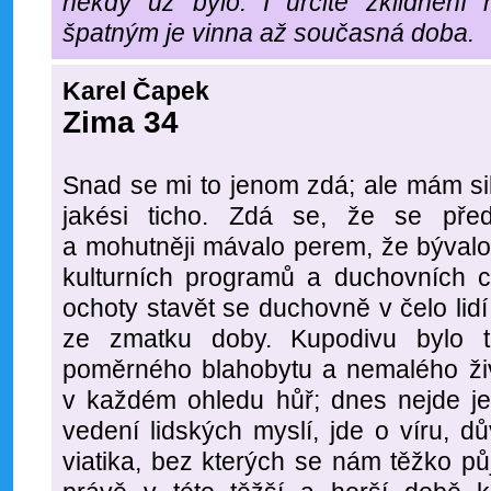
někdy už bylo. I určité zklidnění
špatným je vinna až současná doba.
Karel Čapek
Zima 34
Snad se mi to jenom zdá; ale mám si
jakési ticho. Zdá se, že se před
a mohutněji mávalo perem, že bývalo
kulturních programů a duchovních c
ochoty stavět se duchovně v čelo lidí 
ze zmatku doby. Kupodivu bylo t
poměrného blahobytu a nemalého živ
v každém ohledu hůř; dnes nejde je
vedení lidských myslí, jde o víru, 
viatika, bez kterých se nám těžko pů