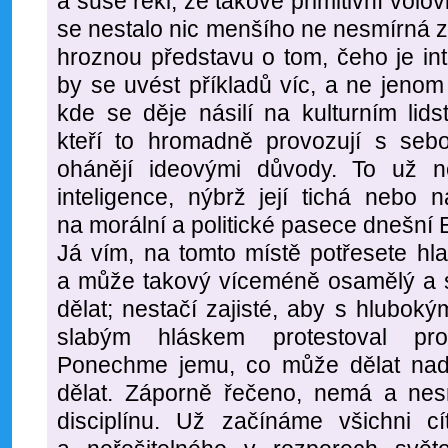
a suše řekl, že takové primitivní vol
se nestalo nic menšího ne nesmírná z
hroznou představu o tom, čeho je in
by se uvést příkladů víc, a ne jeno
kde se děje násilí na kulturním lid
kteří to hromadně provozují s se
ohánějí ideovými důvody. To už 
inteligence, nýbrž její tichá nebo 
na morální a politické pasece dnešní 
Já vím, na tomto místě potřesete hl
a může takový víceméně osamělý a so
dělat; nestačí zajisté, aby s hlubok
slabým hláskem protestoval pro
Ponechme jemu, co může dělat nad
dělat. Záporně řečeno, nemá a nes
disciplínu. Už začínáme všichni cí