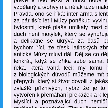
právě v této těžší a horší době ku
vzdělaný a tvořivý má nějak tuze málo 
Pravda, ono se říká: inter arma sile
za pár tisíc let i Múzy poněkud vyvin
bytostmi, které plaše umlkaly mezi d
duch není motýlek, který se vynořuj
a delikátně se ukrývá za časů bo
bychom říci, že třesk latinských zb
antické Múzy mluví dál. Děj se co děj
tenkrát, když se zříká sebe sama. D
řeka, která váhá téci; my tomu 
z biologických důvodů můžeme mít za
přepych, který si život dovolil z jak
zvláště příznivých, nýbrž že je to 
vytvořen k přemáhání překážek a k le
Myslící a poznávající duch nemlčí