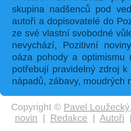
skupina nadšenců pod ved
autoři a dopisovatelé do Pozi
ze své vlastní svobodné vůl
nevychází, Pozitivní novin
oáza pohody a optimismu na
potřebují pravidelný zdroj k 
nápadů, zábavy, moudrých m
Copyright ©
Pavel Loužecký
novin
|
Redakce
|
Autoři