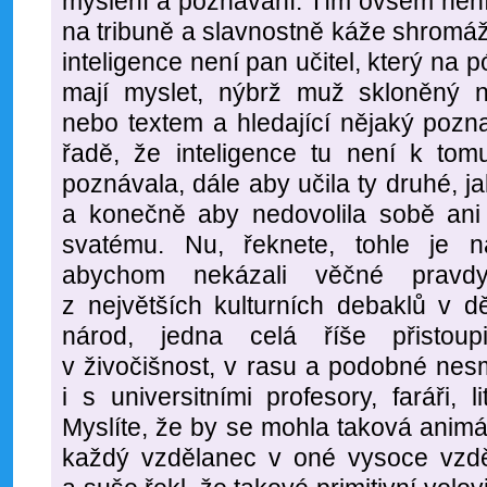
myšlení a poznávání. Tím ovšem není
na tribuně a slavnostně káže shromá
inteligence není pan učitel, který na 
mají myslet, nýbrž muž skloněný 
nebo textem a hledající nějaký poz
řadě, že inteligence tu není k tom
poznávala, dále aby učila ty druhé, j
a konečně aby nedovolila sobě ani 
svatému. Nu, řeknete, tohle je 
abychom nekázali věčné pravdy
z největších kulturních debaklů v d
národ, jedna celá říše přistou
v živočišnost, v rasu a podobné nes
i s universitními profesory, faráři, l
Myslíte, že by se mohla taková animál
každý vzdělanec v oné vysoce vzděl