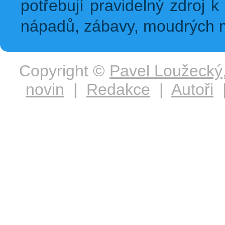
potřebují pravidelný zdroj k 
nápadů, zábavy, moudrých m
Copyright ©
Pavel Loužecký
novin
|
Redakce
|
Autoři