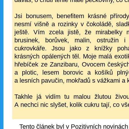
Jsi bonusem, benefitem krásné přírod
nesmí višně a rozinky v čokoládě, sla
ještě. Vím zcela jistě, že mirabelky 
brusinek, borůvek, malin, ostružin 
cukrovkáře. Jsou jako z knížky poh
krásných opálených těl. Moje malá exotik
hřebíček ze Zanzibaru, Ovocem českých
a plotic, lesem borovic a košíků plný
a lesních pavučin, mokřadů s vážkami a 
Takhle já vidím tu malou žlutou živo
A nechci nic slyšet, kolik cukru tají, co 
Tento článek byl v Pozitivních novinách