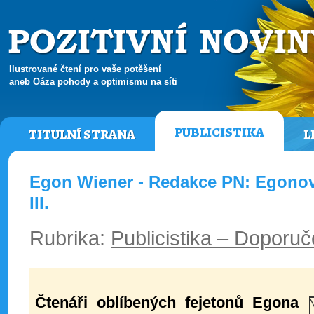
Ilustrované čtení pro vaše potěšení
aneb Oáza pohody a optimismu na síti
PUBLICISTIKA
TITULNÍ STRANA
L
Egon Wiener - Redakce PN: Egonov
III.
Rubrika:
Publicistika – Doporuč
Čtenáři oblíbených fejetonů Egona