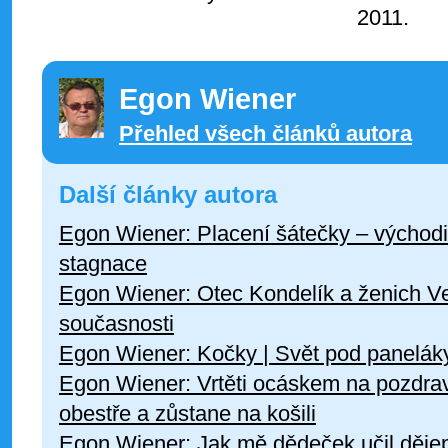
2011.
Egon Wiener
Přehled všech článků autora
Další články autora
Egon Wiener: Placení šátečky – východ
stagnace
Egon Wiener: Otec Kondelík a ženich Ve
současnosti
Egon Wiener: Kočky | Svět pod panelák
Egon Wiener: Vrtěti ocáskem na pozdrav
obestře a zůstane na košili
Egon Wiener: Jak mě dědeček učil děje