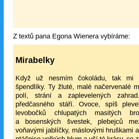
Z textů pana Egona Wienera vybíráme:
Mirabelky
Když už nesmím čokoládu, tak mi as
špendlíky. Ty žluté, malé načervenalé m
polí, strání a zaplevelených zahra
předčasného stáří. Ovoce, spíš pleve
levobočků chlupatých masitých br
a bosenských švestek, plebejců m
voňavými jablíčky, máslovými hruškami a j
ptáčnice velkých blum a vší té krásy, co z