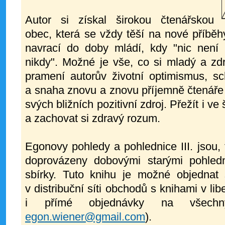
Autor si získal širokou čtenářskou
obec, která se vždy těší na nové příběhy
navrací do doby mládí, kdy "nic není 
nikdy". Možné je vše, co si mladý a z
pramení autorův životní optimismus, sc
a snaha znovu a znovu příjemně čtenáře 
svých bližních pozitivní zdroj. Přežít i 
a zachovat si zdravý rozum.
Egonovy pohledy a pohlednice III. jsou, 
doprovázeny dobovými starými pohled
sbírky. Tuto knihu je možné objednat 
v distribuční síti obchodů s knihami v lib
i přímé objednávky na všechn
egon.wiener@gmail.com
).