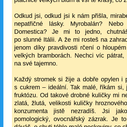
Odkud jsi, odkud jsi k nám přišla, mirab
nepatřičné lásky. Myrobalán? Neb
Domestica? Je mi to jedno, chutnáš
po slunné Itálii. A že mi rosteš na zahr
jenom díky pravdivosti rčení o hloupém
velkých bramborách. Nechci víc pátrat,
na své tajemno.
Každý stromek si žije a dobře opylen i p
s cukrem – ideální. Tak malé, říkám si, 
fruktózu. Od takové drobné kuličky mi n
zlatá, žlutá, velikosti kuličky hroznovéh
konzumenta jistě nezradíš. Jsi ja
pomologický, ovocnářský zázrak. Je 
dáváš, o chuti téhle malé peckoviny, co 