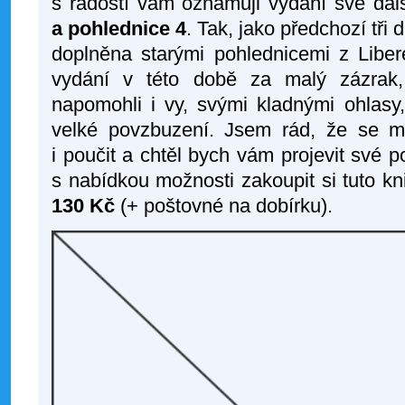
s radostí vám oznamuji vydání své dal
a pohlednice 4
. Tak, jako předchozí tři d
doplněna starými pohlednicemi z Libere
vydání v této době za malý zázrak,
napomohli i vy, svými kladnými ohlasy
velké povzbuzení. Jsem rád, že se mi 
i poučit a chtěl bych vám projevit své 
s nabídkou možnosti zakoupit si tuto k
130 Kč
(+ poštovné na dobírku).