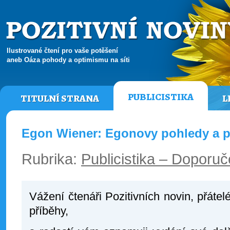
Ilustrované čtení pro vaše potěšení
aneb Oáza pohody a optimismu na síti
PUBLICISTIKA
TITULNÍ STRANA
L
Egon Wiener: Egonovy pohledy a p
Rubrika:
Publicistika – Doporuč
Vážení čtenáři Pozitivních novin, přátelé
příběhy,