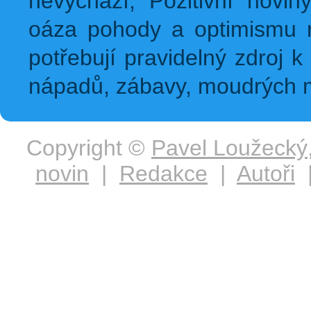
nevychází, Pozitivní novin
oáza pohody a optimismu na
potřebují pravidelný zdroj k 
nápadů, zábavy, moudrých m
Copyright ©
Pavel Loužecký
novin
|
Redakce
|
Autoři