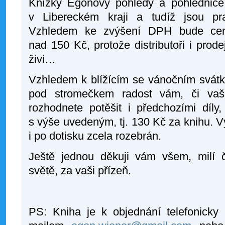
Knížky Egonovy pohledy a pohlednice
v Libereckém kraji a tudíž jsou pra
Vzhledem ke zvýšení DPH bude cena
nad 150 Kč, protože distributoři i prod
živi…
Vzhledem k blížícím se vánočním svátk
pod stromečkem radost vám, či va
rozhodnete potěšit i předchozími díl
s výše uvedeným, tj. 130 Kč za knihu. Výj
i po dotisku zcela rozebrán.
Ještě jednou děkuji vám všem, milí č
světě, za vaši přízeň.
PS: Kniha je k objednání telefonicky