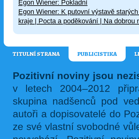
Egon Wiener: Pokladní
Egon Wiener: K putovní výstavě starých
kraje | Pocta a poděkování | Na dobrou 
TITULNÍ STRANA
PUBLICISTIKA
L
Pozitivní noviny jsou nez
v letech 2004–2012 přip
skupina nadšenců pod ved
autoři a dopisovatelé do Pozi
ze své vlastní svobodné vůl