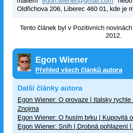
mailem
egon.wiener@gmail.com
nebo 
Oldřichova 206, Liberec 460 01, kde je 
Tento článek byl v Pozitivních novinách
2012.
Egon Wiener
Přehled všech článků autora
Další články autora
Egon Wiener: O provaze | Italsky rychle 
Znojma
Egon Wiener: O husím brku | Kupovitá ob
Egon Wiener: Sníh | Drobná pohlazení |