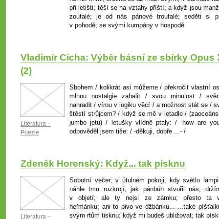
při letišti; těší se na vztahy příští; a když jsou man
zoufalé; je od nás pánové troufalé; seděti si p
v pohodě; se svými kumpány v hospodě
Vladimír Cícha: Výběr básní ze sbírky Opus 
(2)
Sbohem / kolikrát asi můžeme / překročit vlastní os
mlhou nostalgie zahalit / svou minulost / svě
nahradit / vírou v logiku věcí / a možnost stát se / 
štěstí strůjcem? / když se mě v letadle / (zaoceán
jumbo jetu) / letušky vlídně ptaly: / -how are you
Literatura –
odpověděl jsem tiše: / -děkuji, dobře ...- /
Poezie
Zdeněk Horenský: Když... tak písknu
Sobotní večer; v útulném pokoji; kdy světlo lampi
náhle tmu rozkrojí; jak pánbůh stvořil nás; drží
v objetí; ale ty nejsi ze zámku; přesto ta 
heřmánku; ani to pivo ve džbánku... ...také píšťalk
svým rtům tisknu; když mi budeš ubližovat; tak písk
Literatura –