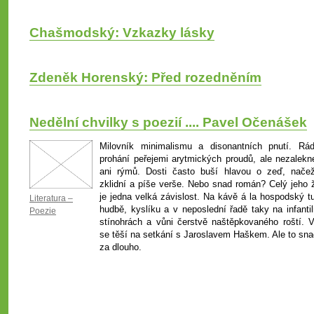
Chašmodský: Vzkazky lásky
Zdeněk Horenský: Před rozedněním
Nedělní chvilky s poezií .... Pavel Očenášek
Milovník minimalismu a disonantních pnutí. Rá
prohání peřejemi arytmických proudů, ale nezalekn
ani rýmů. Dosti často buší hlavou o zeď, nače
zklidní a píše verše. Nebo snad román? Celý jeho ž
je jedna velká závislost. Na kávě á la hospodský tu
Literatura –
hudbě, kyslíku a v neposlední řadě taky na infantil
Poezie
stínohrách a vůni čerstvě naštěpkovaného roští. V
se těší na setkání s Jaroslavem Haškem. Ale to sna
za dlouho.