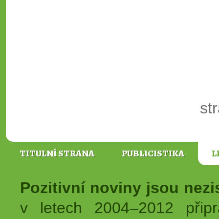
st
TITULNÍ STRANA
PUBLICISTIKA
L
Pozitivní noviny jsou nez
v letech 2004–2012 přip