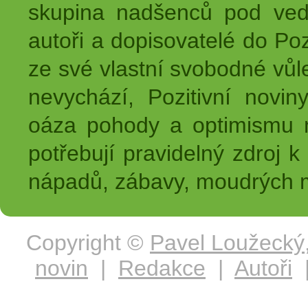
skupina nadšenců pod ved
autoři a dopisovatelé do Pozi
ze své vlastní svobodné vůl
nevychází, Pozitivní novin
oáza pohody a optimismu na
potřebují pravidelný zdroj k 
nápadů, zábavy, moudrých m
Copyright ©
Pavel Loužecký
novin
|
Redakce
|
Autoři