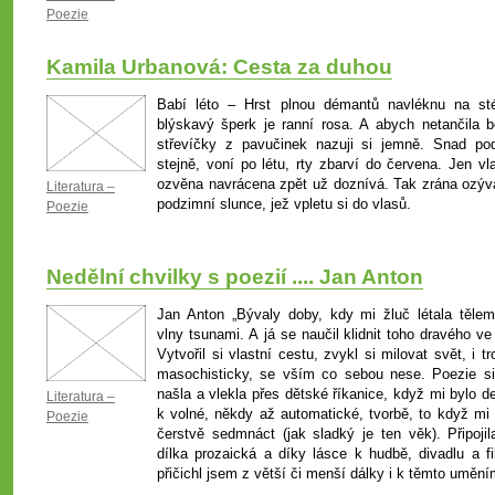
Poezie
Kamila Urbanová: Cesta za duhou
Babí léto – Hrst plnou démantů navléknu na sté
blýskavý šperk je ranní rosa. A abych netančila b
střevíčky z pavučinek nazuji si jemně. Snad po
stejně, voní po létu, rty zbarví do červena. Jen vl
ozvěna navrácena zpět už doznívá. Tak zrána ozýv
Literatura –
podzimní slunce, jež vpletu si do vlasů.
Poezie
Nedělní chvilky s poezií .... Jan Anton
Jan Anton „Bývaly doby, kdy mi žluč létala tělem
vlny tsunami. A já se naučil klidnit toho dravého v
Vytvořil si vlastní cestu, zvykl si milovat svět, i t
masochisticky, se vším co sebou nese. Poezie s
našla a vlekla přes dětské říkanice, když mi bylo d
Literatura –
k volné, někdy až automatické, tvorbě, to když mi 
Poezie
čerstvě sedmnáct (jak sladký je ten věk). Připojil
dílka prozaická a díky lásce k hudbě, divadlu a fi
přičichl jsem z větší či menší dálky i k těmto umění