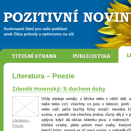
Ilustrované čtení pro vaše potěšení
aneb Oáza pohody a optimismu na síti
L
TITULNÍ STRANA
PUBLICISTIKA
Literatura – Poezie
Zdeněk Horenský: S duchem doby
Vždy sleduje seriály; z blízka nebo z větší dáli; a
naše nebo cizí; všechny co jsou v televizi; jestli 
nebo vaří; peče buchty řízky smaží; neuniká ž
scéna; v paměti má všechna jména; různý děj jí v j
splývá; když dá občas sklenku piva; z rodinných 
Literatura –
křehké vztahy; plete potom mezi vrahy; kterým
Poezie
hemží krimi; srovná se až mezi svými; v zahradě rů