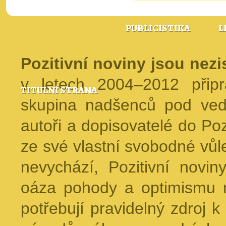
PUBLICISTIKA
L
Pozitivní noviny jsou nez
v letech 2004–2012 přip
TITULNÍ STRANA
skupina nadšenců pod ved
autoři a dopisovatelé do Pozi
ze své vlastní svobodné vůl
nevychází, Pozitivní novin
oáza pohody a optimismu na
potřebují pravidelný zdroj k 