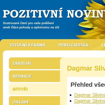
Ilustrované čtení pro vaše potěšení
aneb Oáza pohody a optimismu na síti
TITULNÍ STRANA
PUBLICISTIKA
L
ZÁKULISÍ
Dagmar Sli
REDAKCE
Přehled vše
AUTOŘI
Dagmar Slivins
Dagmar Slivins
OHLASY