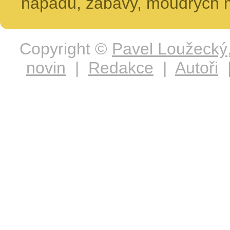
nápadů, zábavy, moudrých m
Copyright ©
Pavel Loužecký
novin
|
Redakce
|
Autoři