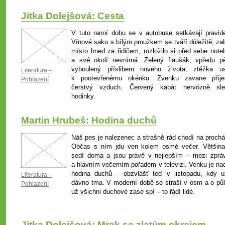
Jitka Dolejšová: Cesta
V tuto ranní dobu se v autobuse setkávají pravide
Vínové sako s bílým proužkem se tváří důležitě, zab
místo hned za řidičem, rozložilo si před sebe note
a své okolí nevnímá. Zelený flaušák, vpředu p
vyboulený příslibem nového života, ztěžka u
Literatura –
k pootevřenému okénku. Zvenku zavane příj
Pohlazení
čerstvý vzduch. Červený kabát nervózně sle
hodinky.
Martin Hrubeš: Hodina duchů
Náš pes je nalezenec a strašně rád chodí na prochá
Občas s ním jdu ven kolem osmé večer. Většina 
sedí doma a jsou právě v nejlepším – mezi zprá
a hlavním večerním pořadem v televizi. Venku je na
hodina duchů – obzvlášť teď v listopadu, kdy u
Literatura –
dávno tma. V moderní době se straší v osm a o půl
Pohlazení
už všichni duchové zase spí – to řádí lidé.
Jitka Dolejšová: Mrak se zlatým okrajem