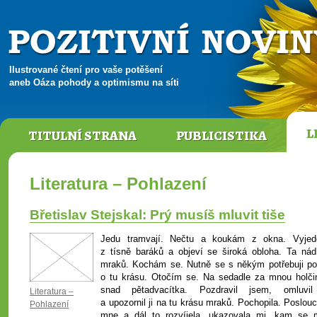
Ilustrované čtení pro vaše potěšení
aneb Oáza pohody a optimismu na síti
L
TITULNÍ STRANA
PUBLICISTIKA
Literatura – Pohlazení
Břetislav Stejskal: Prý musíš mluvit tiše
Jedu tramvají. Nečtu a koukám z okna. Vyje
z tísně baráků a objeví se široká obloha. Ta nád
mraků. Kochám se. Nutně se s někým potřebuji pod
o tu krásu. Otočím se. Na sedadle za mnou holči
snad pětadvacítka. Pozdravil jsem, omluvi
Literatura –
a upozornil ji na tu krásu mraků. Pochopila. Poslou
Pohlazení
mne a dál to rozvíjela, ukazovala mi, kam se