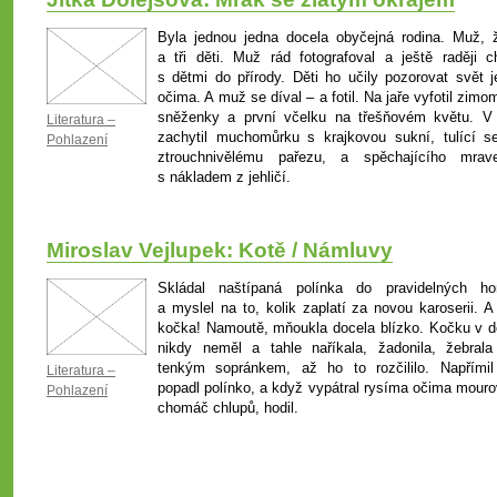
Byla jednou jedna docela obyčejná rodina. Muž, 
a tři děti. Muž rád fotografoval a ještě raději ch
s dětmi do přírody. Děti ho učily pozorovat svět je
očima. A muž se díval – a fotil. Na jaře vyfotil zimo
sněženky a první včelku na třešňovém květu. V 
Literatura –
zachytil muchomůrku s krajkovou sukní, tulící s
Pohlazení
ztrouchnivělému pařezu, a spěchajícího mrav
s nákladem z jehličí.
Miroslav Vejlupek: Kotě / Námluvy
Skládal naštípaná polínka do pravidelných ho
a myslel na to, kolik zaplatí za novou karoserii. A
kočka! Namoutě, mňoukla docela blízko. Kočku v 
nikdy neměl a tahle naříkala, žadonila, žebrala
tenkým sopránkem, až ho to rozčililo. Napřímil
Literatura –
popadl polínko, a když vypátral rysíma očima mouro
Pohlazení
chomáč chlupů, hodil.