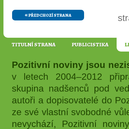
«
PŘEDCHOZÍ STRANA
st
TITULNÍ STRANA
PUBLICISTIKA
L
Pozitivní noviny jsou nez
v letech 2004–2012 přip
skupina nadšenců pod ved
autoři a dopisovatelé do Pozi
ze své vlastní svobodné vůl
nevychází, Pozitivní novin