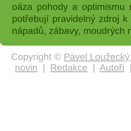
oáza pohody a optimismu na
potřebují pravidelný zdroj k 
nápadů, zábavy, moudrých m
Copyright ©
Pavel Loužecký
novin
|
Redakce
|
Autoři