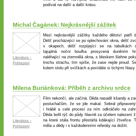
podívat na další a další krásu.
Michal Čagánek: Nejkrásnější zážitek
Mezi nejkrásnější zážitky každého dětství patří d
Déšť procházející se po oplechování okna, déšť zvo
v okapech, déšť rozpíjející se na tabulkách s
tajuplná noční bouřka prosycená duněním h
naléhající na ztemnělá okna, s bleskem šlehne pok
Literatura –
trochu strachu, tím spíše, že zase nejde proud. Se
Pohlazení
kolem stolu při svíčkách a povídáte si tichými hlasy.
Milena Buriánková: Příběh z archivu srdce
Film nekončí, ale začíná. Děda nasadil kšandy a zav
posluchačům, že se jde makat. Sebral připravený
i hrábě a celé procesí za ním odkráčelo na zahr
Děda bořil rýč do půdy hlavně za účelem nalezení ží
na které stála frontu přestárlá kdákající čtveřice. 
Literatura –
měla u dědy i s každodenními referáty na dožití.
Pohlazení