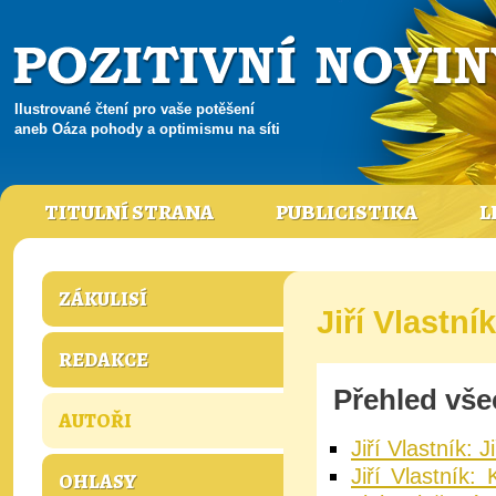
Ilustrované čtení pro vaše potěšení
aneb Oáza pohody a optimismu na síti
TITULNÍ STRANA
PUBLICISTIKA
L
ZÁKULISÍ
Jiří Vlastník
REDAKCE
Přehled vše
AUTOŘI
Jiří Vlastník: 
Jiří Vlastník:
OHLASY