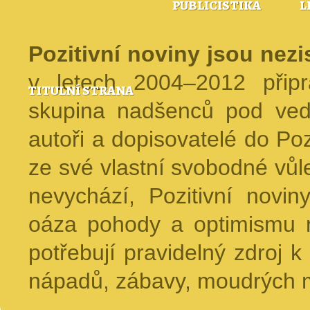
PUBLICISTIKA
L
Pozitivní noviny jsou nez
v letech 2004–2012 přip
TITULNÍ STRANA
skupina nadšenců pod ved
autoři a dopisovatelé do Pozi
ze své vlastní svobodné vůl
nevychází, Pozitivní novin
oáza pohody a optimismu na
potřebují pravidelný zdroj k 
nápadů, zábavy, moudrých m