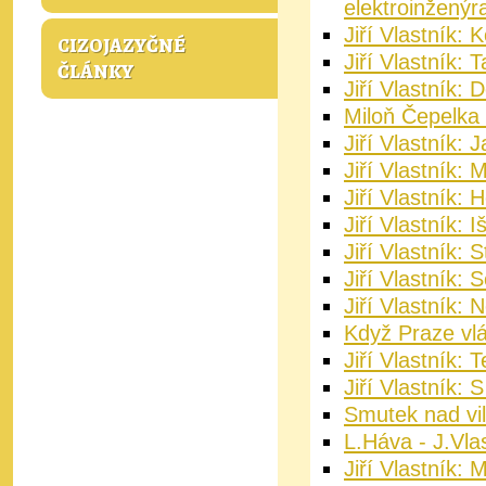
elektroinženýr
Jiří Vlastník: 
CIZOJAZYČNÉ
Jiří Vlastník:
ČLÁNKY
Jiří Vlastník:
Miloň Čepelka -
Jiří Vlastník: 
Jiří Vlastník:
Jiří Vlastník:
Jiří Vlastník:
Jiří Vlastník: 
Jiří Vlastník:
Jiří Vlastník: 
Když Praze vlád
Jiří Vlastník: T
Jiří Vlastník:
Smutek nad vi
L.Háva - J.Vla
Jiří Vlastník: